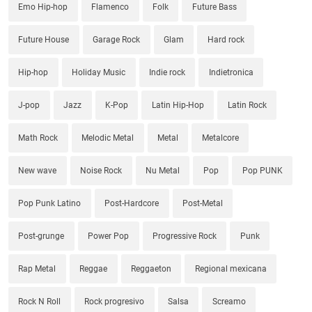
Emo Hip-hop
Flamenco
Folk
Future Bass
Future House
Garage Rock
Glam
Hard rock
Hip-hop
Holiday Music
Indie rock
Indietronica
J-pop
Jazz
K-Pop
Latin Hip-Hop
Latin Rock
Math Rock
Melodic Metal
Metal
Metalcore
New wave
Noise Rock
Nu Metal
Pop
Pop PUNK
Pop Punk Latino
Post-Hardcore
Post-Metal
Post-grunge
Power Pop
Progressive Rock
Punk
Rap Metal
Reggae
Reggaeton
Regional mexicana
Rock N Roll
Rock progresivo
Salsa
Screamo