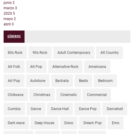
junio
2
marzo
3
2020
5
mayo
2
abril
3
GÉNEROS
80s Rock
90s Rock
Adult Contemporary
Alt Country
Alt Folk
Alt Pop
Alternative Rock
Americana
Art Pop
Autotune
Bachata
Beats
Bedroom
Chillwave
Christmas
Cinematic
Commercial
Cumbia
Dance
Dance Hall
Dance Pop
Dancehall
Dark wave
Deep House
Disco
Dream Pop
Emo