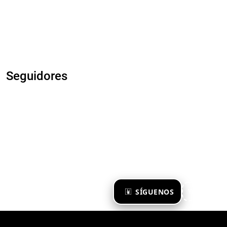
Seguidores
×
SÍGUENOS
Ya te sigo