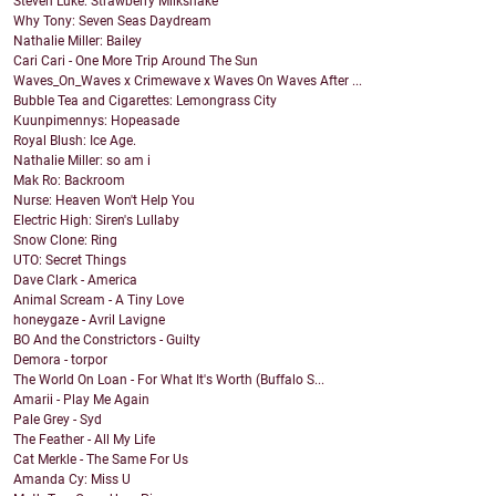
Steven Luke: Strawberry Milkshake
Why Tony: Seven Seas Daydream
Nathalie Miller: Bailey
Cari Cari - One More Trip Around The Sun
Waves_On_Waves x Crimewave x Waves On Waves After ...
Bubble Tea and Cigarettes: Lemongrass City
Kuunpimennys: Hopeasade
Royal Blush: Ice Age.
Nathalie Miller: so am i
Mak Ro: Backroom
Nurse: Heaven Won't Help You
Electric High: Siren's Lullaby
Snow Clone: Ring
UTO: Secret Things
Dave Clark - America
Animal Scream - A Tiny Love
honeygaze - Avril Lavigne
BO And the Constrictors - Guilty
Demora - torpor
The World On Loan - For What It's Worth (Buffalo S...
Amarii - Play Me Again
Pale Grey - Syd
The Feather - All My Life
Cat Merkle - The Same For Us
Amanda Cy: Miss U