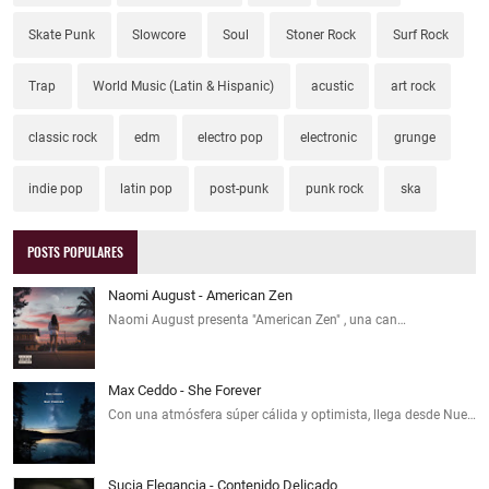
Skate Punk
Slowcore
Soul
Stoner Rock
Surf Rock
Trap
World Music (Latin & Hispanic)
acustic
art rock
classic rock
edm
electro pop
electronic
grunge
indie pop
latin pop
post-punk
punk rock
ska
POSTS POPULARES
Naomi August - American Zen
Naomi August presenta "American Zen" , una can…
Max Ceddo - She Forever
Con una atmósfera súper cálida y optimista, llega desde Nue…
Sucia Elegancia - Contenido Delicado