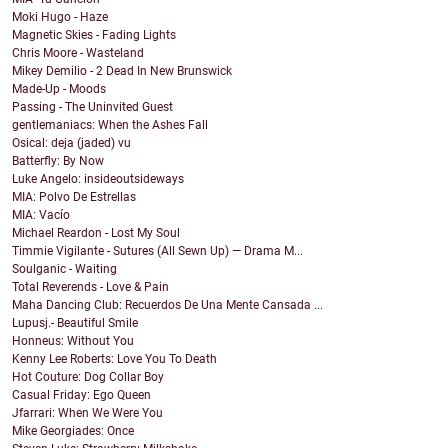
Moki Hugo - Haze
Magnetic Skies - Fading Lights
Chris Moore - Wasteland
Mikey Demilio - 2 Dead In New Brunswick
Made-Up - Moods
Passing - The Uninvited Guest
gentlemaniacs: When the Ashes Fall
Osical: deja (jaded) vu
Batterfly: By Now
Luke Angelo: insideoutsideways
MIA: Polvo De Estrellas
MIA: Vacío
Michael Reardon - Lost My Soul
Timmie Vigilante - Sutures (All Sewn Up) — Drama M...
Soulganic - Waiting
Total Reverends - Love & Pain
Maha Dancing Club: Recuerdos De Una Mente Cansada ...
Lupusj.- Beautiful Smile
Honneus: Without You
Kenny Lee Roberts: Love You To Death
Hot Couture: Dog Collar Boy
Casual Friday: Ego Queen
Jfarrari: When We Were You
Mike Georgiades: Once