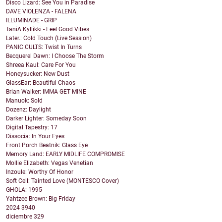
Disco Lizard: See You in Paradise
DAVE VIOLENZA - FALENA
ILLUMINADE - GRIP
TaniA Kyllikki - Feel Good Vibes
Later.: Cold Touch (Live Session)
PANIC CULTS: Twist In Turns
Becquerel Dawn: I Choose The Storm
Shreea Kaul: Care For You
Honeysucker: New Dust
GlassEar: Beautiful Chaos
Brian Walker: IMMA GET MINE
Manuok: Sold
Dozenz: Daylight
Darker Lighter: Someday Soon
Digital Tapestry: 17
Dissocia: In Your Eyes
Front Porch Beatnik: Glass Eye
Memory Land: EARLY MIDLIFE COMPROMISE
Mollie Elizabeth: Vegas Venetian
Inzoule: Worthy Of Honor
Soft Cell: Tainted Love (MONTESCO Cover)
GHOLA: 1995
Yahtzee Brown: Big Friday
2024
3940
diciembre
329