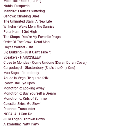
Moth Tax: Open Up a Pig
Nabis: Busqueda
Manbird: Endless Suffering
Osnova: Climbing Dues
The Unlimited Stars: A New Life
Wilhelm - Wake Me in the Sunrise
Peter Kern - I Get High
The Shops - You're My Favorite Drugs
Order Of The Crow - Dead Man
Hayes Warner - Oh!
Big Building - Just Can't Take It
Speakers - HARD2SLEEP
Close to Monday - Come Undone (Duran Duran Cover)
Cargodusjet - Glastonbury (She's the Only One)
Max Saga - I"m nobody
Ani de la Vega: Te quiero feliz
Ryder: One Eye Open
Monotronic: Looking Away
Monotronic: Buy Yourself a Dream
Monotronic: Kids of Summer
Celestial Skies: Go Slow!
Daphne.: Trascender
NORA: All I Can Do
Julia Logan: Thrown Down
Alexandria: Party Party