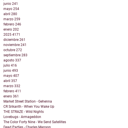
junio
241
mayo
254
abril
280
marzo
259
febrero
246
enero
202
2025
4171
diciembre
261
noviembre
241
octubre
272
septiembre
283
agosto
337
julio
416
junio
493
mayo
407
abril
357
marzo
332
febrero
411
enero
361
Market Street Station - Gehenna
CR Srikanth - When You Wake Up
THE STRAZE - Wild Nights
Lovebugs - Armageddon
The Color Forty Nine - We Send Satellites
Dead Parties - Charles Manson