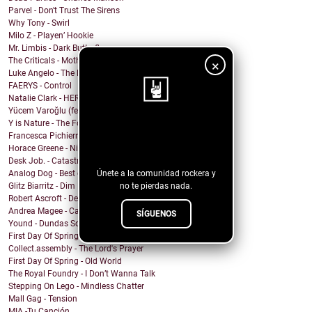
Parvel - Don't Trust The Sirens
Why Tony - Swirl
Milo Z - Playen’ Hookie
Mr. Limbis - Dark Butterfly
The Criticals - Mother of Style
×
Luke Angelo - The Pool
FAERYS - Control
Natalie Clark - HERE
Yücem Varoğlu (feat. Jam and the Benzos) - Gimme G...
Y is Nature - The Fool
¡Sigue nuestro
Francesca Pichierri - Sperarci Due Eroi
blog!
Horace Greene - Nighttime Boi
Desk Job. - Catastrophe
Únete a la comunidad rockera y
Analog Dog - Best of Me
no te pierdas nada.
Glitz Biarritz - Dim Lights
Robert Ascroft - Devil Opens The Door (feat. Kid C...
Andrea Magee - Calling for You
SÍGUENOS
Yound - Dundas Square
First Day Of Spring - Normal Person (Love You Fore...
Collect.assembly - The Lord's Prayer
First Day Of Spring - Old World
The Royal Foundry - I Don’t Wanna Talk
Stepping On Lego - Mindless Chatter
Mall Gag - Tension
MIA -Tu Canción