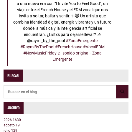
a una nueva era con “I Invite You to Feel Good”, un
viaje entre el French House y el EDM vocal que nos
invita a soltar, bailar y sentir. ✨🐱 Un artista que
combina identidad digital, energía vibrante y un futuro
donde la música y la inteligencia artificial se
encuentran. ¿Listxs para dejarse llevar? 🎶
@raymi_by_the_pool
#ZonaEmergente
#RaymiByThePool
#FrenchHouse
#VocalEDM
#NewMusicFriday
♬ sonido original - Zona
Emergente
BUSCAR
ARCHIVO
2026
1630
agosto
19
julio
129