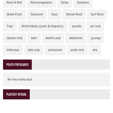
Rock N Roll
Rock progresivo
Salsa
Screamo
Skate Punk
Slowcore
Soul
Stoner Rock
Surf Rock
Trap
World Music (Latin & Hispanic)
acustic
art rock
classic rock
edm
electro pop
electronic
grunge
indie pop
latin pop
post-punk
punk rock
ska
POSTS POPULARES
No hay nada aquí.
PLAYLIST OFICIAL