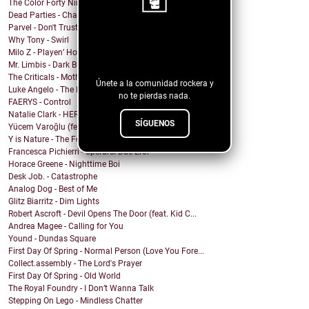
The Color Forty Nine - We Send Satellites
Dead Parties - Charles Manson
Parvel - Don't Trust The Sirens
¡Sigue nuestro
Why Tony - Swirl
Milo Z - Playen’ Hookie
blog!
Mr. Limbis - Dark Butterfly
The Criticals - Mother of Style
Únete a la comunidad rockera y
Luke Angelo - The Pool
no te pierdas nada.
FAERYS - Control
Natalie Clark - HERE
SÍGUENOS
Yücem Varoğlu (feat. Jam and the Benzos) - Gimme G...
Y is Nature - The Fool
Francesca Pichierri - Sperarci Due Eroi
Horace Greene - Nighttime Boi
Desk Job. - Catastrophe
Analog Dog - Best of Me
Glitz Biarritz - Dim Lights
Robert Ascroft - Devil Opens The Door (feat. Kid C...
Andrea Magee - Calling for You
Yound - Dundas Square
First Day Of Spring - Normal Person (Love You Fore...
Collect.assembly - The Lord's Prayer
First Day Of Spring - Old World
The Royal Foundry - I Don’t Wanna Talk
Stepping On Lego - Mindless Chatter