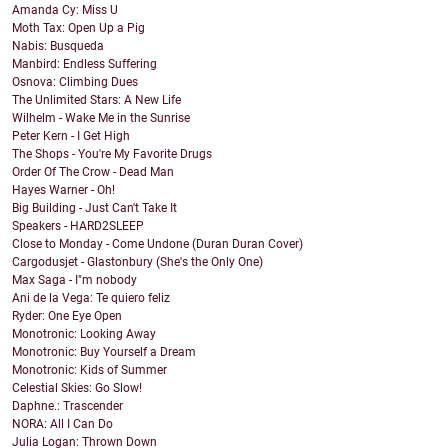
Amanda Cy: Miss U
Moth Tax: Open Up a Pig
Nabis: Busqueda
Manbird: Endless Suffering
Osnova: Climbing Dues
The Unlimited Stars: A New Life
Wilhelm - Wake Me in the Sunrise
Peter Kern - I Get High
The Shops - You're My Favorite Drugs
Order Of The Crow - Dead Man
Hayes Warner - Oh!
Big Building - Just Can't Take It
Speakers - HARD2SLEEP
Close to Monday - Come Undone (Duran Duran Cover)
Cargodusjet - Glastonbury (She's the Only One)
Max Saga - I"m nobody
Ani de la Vega: Te quiero feliz
Ryder: One Eye Open
Monotronic: Looking Away
Monotronic: Buy Yourself a Dream
Monotronic: Kids of Summer
Celestial Skies: Go Slow!
Daphne.: Trascender
NORA: All I Can Do
Julia Logan: Thrown Down