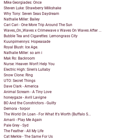
Mike Georgiades: Once
Steven Luke: Strawberry Milkshake
Why Tony: Seven Seas Daydream
Nathalie Miller: Bailey
Cari Cari - One More Trip Around The Sun
Waves_On_Waves x Crimewave x Waves On Waves After ...
Bubble Tea and Cigarettes: Lemongrass City
Kuunpimennys: Hopeasade
Royal Blush: Ice Age.
Nathalie Miller: so am i
Mak Ro: Backroom
Nurse: Heaven Won't Help You
Electric High: Siren's Lullaby
Snow Clone: Ring
UTO: Secret Things
Dave Clark - America
Animal Scream - A Tiny Love
honeygaze - Avril Lavigne
BO And the Constrictors - Guilty
Demora - torpor
The World On Loan - For What It's Worth (Buffalo S...
Amarii - Play Me Again
Pale Grey - Syd
The Feather - All My Life
Cat Merkle - The Same For Us