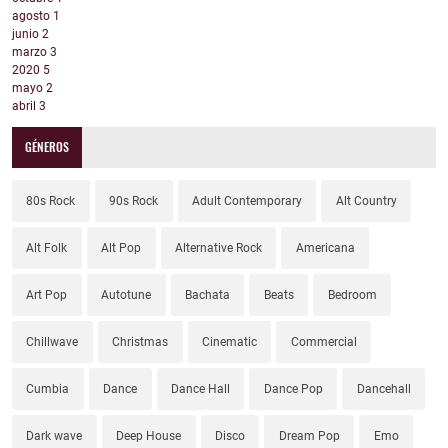
agosto
1
junio
2
marzo
3
2020
5
mayo
2
abril
3
GÉNEROS
80s Rock
90s Rock
Adult Contemporary
Alt Country
Alt Folk
Alt Pop
Alternative Rock
Americana
Art Pop
Autotune
Bachata
Beats
Bedroom
Chillwave
Christmas
Cinematic
Commercial
Cumbia
Dance
Dance Hall
Dance Pop
Dancehall
Dark wave
Deep House
Disco
Dream Pop
Emo