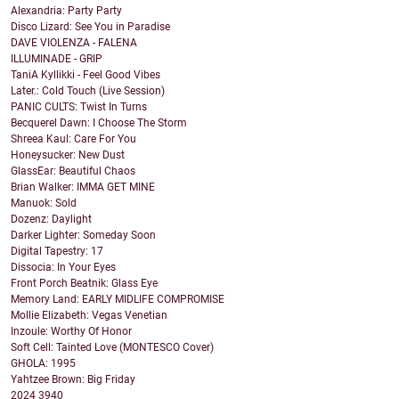
Alexandria: Party Party
Disco Lizard: See You in Paradise
DAVE VIOLENZA - FALENA
ILLUMINADE - GRIP
TaniA Kyllikki - Feel Good Vibes
Later.: Cold Touch (Live Session)
PANIC CULTS: Twist In Turns
Becquerel Dawn: I Choose The Storm
Shreea Kaul: Care For You
Honeysucker: New Dust
GlassEar: Beautiful Chaos
Brian Walker: IMMA GET MINE
Manuok: Sold
Dozenz: Daylight
Darker Lighter: Someday Soon
Digital Tapestry: 17
Dissocia: In Your Eyes
Front Porch Beatnik: Glass Eye
Memory Land: EARLY MIDLIFE COMPROMISE
Mollie Elizabeth: Vegas Venetian
Inzoule: Worthy Of Honor
Soft Cell: Tainted Love (MONTESCO Cover)
GHOLA: 1995
Yahtzee Brown: Big Friday
2024
3940