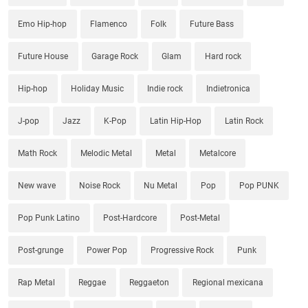
Emo Hip-hop
Flamenco
Folk
Future Bass
Future House
Garage Rock
Glam
Hard rock
Hip-hop
Holiday Music
Indie rock
Indietronica
J-pop
Jazz
K-Pop
Latin Hip-Hop
Latin Rock
Math Rock
Melodic Metal
Metal
Metalcore
New wave
Noise Rock
Nu Metal
Pop
Pop PUNK
Pop Punk Latino
Post-Hardcore
Post-Metal
Post-grunge
Power Pop
Progressive Rock
Punk
Rap Metal
Reggae
Reggaeton
Regional mexicana