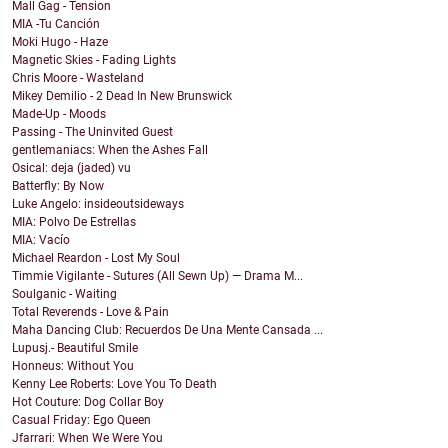
Mall Gag - Tension
MIA -Tu Canción
Moki Hugo - Haze
Magnetic Skies - Fading Lights
Chris Moore - Wasteland
Mikey Demilio - 2 Dead In New Brunswick
Made-Up - Moods
Passing - The Uninvited Guest
gentlemaniacs: When the Ashes Fall
Osical: deja (jaded) vu
Batterfly: By Now
Luke Angelo: insideoutsideways
MIA: Polvo De Estrellas
MIA: Vacío
Michael Reardon - Lost My Soul
Timmie Vigilante - Sutures (All Sewn Up) — Drama M...
Soulganic - Waiting
Total Reverends - Love & Pain
Maha Dancing Club: Recuerdos De Una Mente Cansada ...
Lupusj.- Beautiful Smile
Honneus: Without You
Kenny Lee Roberts: Love You To Death
Hot Couture: Dog Collar Boy
Casual Friday: Ego Queen
Jfarrari: When We Were You