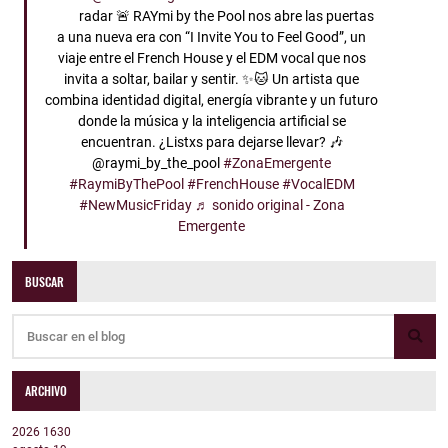
radar 🚨 RAYmi by the Pool nos abre las puertas
a una nueva era con “I Invite You to Feel Good”, un
viaje entre el French House y el EDM vocal que nos
invita a soltar, bailar y sentir. ✨🐱 Un artista que
combina identidad digital, energía vibrante y un futuro
donde la música y la inteligencia artificial se
encuentran. ¿Listxs para dejarse llevar? 🎶
@raymi_by_the_pool
#ZonaEmergente
#RaymiByThePool
#FrenchHouse
#VocalEDM
#NewMusicFriday
♬ sonido original - Zona
Emergente
BUSCAR
ARCHIVO
2026
1630