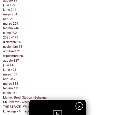
agosto
19
julio
129
junio
241
mayo
254
abril
280
marzo
259
febrero
246
enero
202
2025
4171
diciembre
261
noviembre
241
octubre
272
septiembre
283
agosto
337
julio
416
junio
493
mayo
407
abril
357
marzo
332
febrero
411
enero
361
Market Street Station - Gehenna
CR Srikanth - When You Wake Up
×
THE STRAZE - Wild Nights
Lovebugs - Armageddon