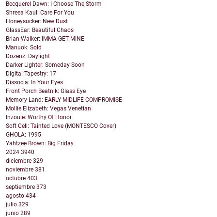
Becquerel Dawn: I Choose The Storm
Shreea Kaul: Care For You
Honeysucker: New Dust
GlassEar: Beautiful Chaos
Brian Walker: IMMA GET MINE
Manuok: Sold
Dozenz: Daylight
Darker Lighter: Someday Soon
Digital Tapestry: 17
Dissocia: In Your Eyes
Front Porch Beatnik: Glass Eye
Memory Land: EARLY MIDLIFE COMPROMISE
Mollie Elizabeth: Vegas Venetian
Inzoule: Worthy Of Honor
Soft Cell: Tainted Love (MONTESCO Cover)
GHOLA: 1995
Yahtzee Brown: Big Friday
2024
3940
diciembre
329
noviembre
381
octubre
403
septiembre
373
agosto
434
julio
329
junio
289