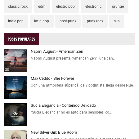
classic rock
edm
electro pop
electronic
grunge
indie pop
latin pop
post-punk
punk rock
ska
POSTS POPULARES
Naomi August - American Zen
Naomi August presenta "American Zen" , una can…
Max Ceddo - She Forever
Con una atmósfera súper cálida y optimista, llega desde Nue…
Sucia Elegancia - Contenido Delicado
"Sucia Elegancia" no es apto para sensibles, co…
New Silver Girl: Blue Room