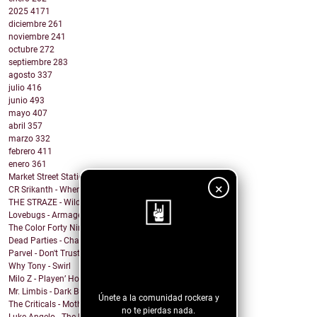
2025
4171
diciembre
261
noviembre
241
octubre
272
septiembre
283
agosto
337
julio
416
junio
493
mayo
407
abril
357
marzo
332
febrero
411
enero
361
Market Street Station - Gehenna
×
CR Srikanth - When You Wake Up
THE STRAZE - Wild Nights
Lovebugs - Armageddon
The Color Forty Nine - We Send Satellites
Dead Parties - Charles Manson
¡Sigue nuestro
Parvel - Don't Trust The Sirens
Why Tony - Swirl
blog!
Milo Z - Playen’ Hookie
Mr. Limbis - Dark Butterfly
Únete a la comunidad rockera y
The Criticals - Mother of Style
no te pierdas nada.