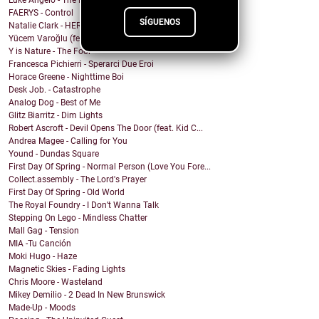
Luke Angelo - The Pool
FAERYS - Control
SÍGUENOS
Natalie Clark - HERE
Yücem Varoğlu (feat. Jam and the Benzos) - Gimme G...
Y is Nature - The Fool
Francesca Pichierri - Sperarci Due Eroi
Horace Greene - Nighttime Boi
Desk Job. - Catastrophe
Analog Dog - Best of Me
Glitz Biarritz - Dim Lights
Robert Ascroft - Devil Opens The Door (feat. Kid C...
Andrea Magee - Calling for You
Yound - Dundas Square
First Day Of Spring - Normal Person (Love You Fore...
Collect.assembly - The Lord's Prayer
First Day Of Spring - Old World
The Royal Foundry - I Don’t Wanna Talk
Stepping On Lego - Mindless Chatter
Mall Gag - Tension
MIA -Tu Canción
Moki Hugo - Haze
Magnetic Skies - Fading Lights
Chris Moore - Wasteland
Mikey Demilio - 2 Dead In New Brunswick
Made-Up - Moods