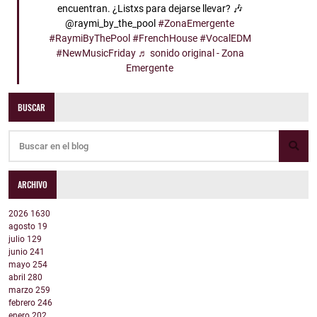
encuentran. ¿Listxs para dejarse llevar? 🎶
@raymi_by_the_pool
#ZonaEmergente
#RaymiByThePool
#FrenchHouse
#VocalEDM
#NewMusicFriday
♬ sonido original - Zona
Emergente
BUSCAR
ARCHIVO
2026
1630
agosto
19
julio
129
junio
241
mayo
254
abril
280
marzo
259
febrero
246
enero
202