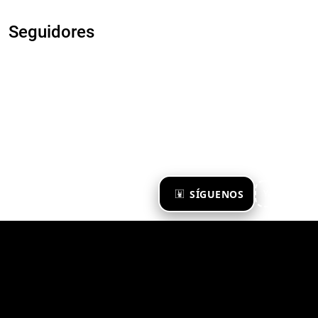
Seguidores
×
SÍGUENOS
Ya te sigo