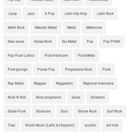
J-pop
Jazz
K-Pop
Latin Hip-Hop
Latin Rock
Math Rock
Melodic Metal
Metal
Metalcore
New wave
Noise Rock
Nu Metal
Pop
Pop PUNK
Pop Punk Latino
Post-Hardcore
Post-Metal
Post-grunge
Power Pop
Progressive Rock
Punk
Rap Metal
Reggae
Reggaeton
Regional mexicana
Rock N Roll
Rock progresivo
Salsa
Screamo
Skate Punk
Slowcore
Soul
Stoner Rock
Surf Rock
Trap
World Music (Latin & Hispanic)
acustic
art rock