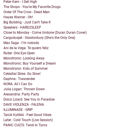
Peter Kern - I Get High
The Shops - You're My Favorite Drugs
Order Of The Crow - Dead Man
Hayes Warner - Oh!
Big Building - Just Can't Take It
Speakers - HARD2SLEEP
Close to Monday - Come Undone (Duran Duran Cover)
Cargodusjet - Glastonbury (She's the Only One)
Max Saga - I"m nobody
Ani de la Vega: Te quiero feliz
Ryder: One Eye Open
Monotronic: Looking Away
Monotronic: Buy Yourself a Dream
Monotronic: Kids of Summer
Celestial Skies: Go Slow!
Daphne.: Trascender
NORA: All I Can Do
Julia Logan: Thrown Down
Alexandria: Party Party
Disco Lizard: See You in Paradise
DAVE VIOLENZA - FALENA
ILLUMINADE - GRIP
TaniA Kyllikki - Feel Good Vibes
Later.: Cold Touch (Live Session)
PANIC CULTS: Twist In Turns