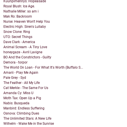
Kuunpimennys: Hopeasade
Royal Blush: Ice Age.
Nathalie Miller: so am i
Mak Ro: Backroom
Nurse: Heaven Won't Help You
Electric High: Siren's Lullaby
Snow Clone: Ring
UTO: Secret Things
Dave Clark - America
Animal Scream - A Tiny Love
honeygaze - Avril Lavigne
BO And the Constrictors - Guilty
Demora - torpor
The World On Loan - For What It's Worth (Buffalo S...
Amarii - Play Me Again
Pale Grey - Syd
The Feather - All My Life
Cat Merkle - The Same For Us
Amanda Cy: Miss U
Moth Tax: Open Up a Pig
Nabis: Busqueda
Manbird: Endless Suffering
Osnova: Climbing Dues
The Unlimited Stars: A New Life
Wilhelm - Wake Me in the Sunrise