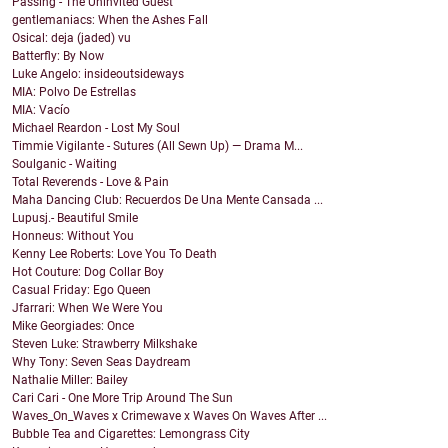
Passing - The Uninvited Guest
gentlemaniacs: When the Ashes Fall
Osical: deja (jaded) vu
Batterfly: By Now
Luke Angelo: insideoutsideways
MIA: Polvo De Estrellas
MIA: Vacío
Michael Reardon - Lost My Soul
Timmie Vigilante - Sutures (All Sewn Up) — Drama M...
Soulganic - Waiting
Total Reverends - Love & Pain
Maha Dancing Club: Recuerdos De Una Mente Cansada ...
Lupusj.- Beautiful Smile
Honneus: Without You
Kenny Lee Roberts: Love You To Death
Hot Couture: Dog Collar Boy
Casual Friday: Ego Queen
Jfarrari: When We Were You
Mike Georgiades: Once
Steven Luke: Strawberry Milkshake
Why Tony: Seven Seas Daydream
Nathalie Miller: Bailey
Cari Cari - One More Trip Around The Sun
Waves_On_Waves x Crimewave x Waves On Waves After ...
Bubble Tea and Cigarettes: Lemongrass City