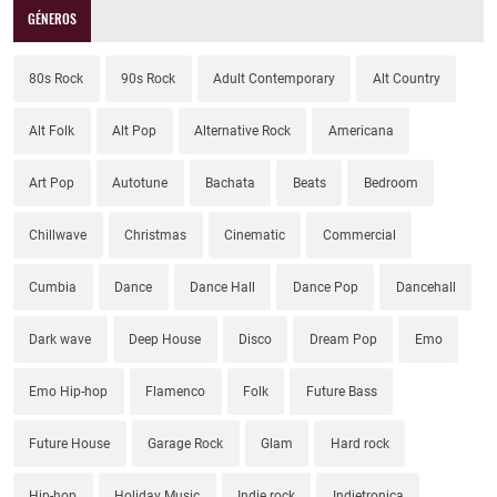
GÉNEROS
80s Rock
90s Rock
Adult Contemporary
Alt Country
Alt Folk
Alt Pop
Alternative Rock
Americana
Art Pop
Autotune
Bachata
Beats
Bedroom
Chillwave
Christmas
Cinematic
Commercial
Cumbia
Dance
Dance Hall
Dance Pop
Dancehall
Dark wave
Deep House
Disco
Dream Pop
Emo
Emo Hip-hop
Flamenco
Folk
Future Bass
Future House
Garage Rock
Glam
Hard rock
Hip-hop
Holiday Music
Indie rock
Indietronica