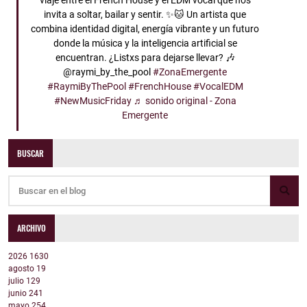
viaje entre el French House y el EDM vocal que nos
invita a soltar, bailar y sentir. ✨🐱 Un artista que
combina identidad digital, energía vibrante y un futuro
donde la música y la inteligencia artificial se
encuentran. ¿Listxs para dejarse llevar? 🎶
@raymi_by_the_pool
#ZonaEmergente
#RaymiByThePool
#FrenchHouse
#VocalEDM
#NewMusicFriday
♬ sonido original - Zona
Emergente
BUSCAR
ARCHIVO
2026
1630
agosto
19
julio
129
junio
241
mayo
254