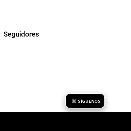
Seguidores
×
SÍGUENOS
Ya te sigo