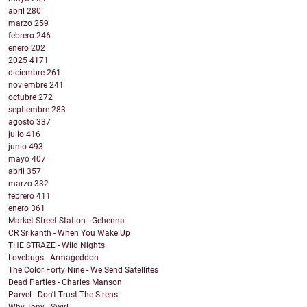
abril
280
marzo
259
febrero
246
enero
202
2025
4171
diciembre
261
noviembre
241
octubre
272
septiembre
283
agosto
337
julio
416
junio
493
mayo
407
abril
357
marzo
332
febrero
411
enero
361
Market Street Station - Gehenna
CR Srikanth - When You Wake Up
THE STRAZE - Wild Nights
Lovebugs - Armageddon
The Color Forty Nine - We Send Satellites
Dead Parties - Charles Manson
Parvel - Don't Trust The Sirens