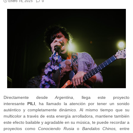
Enero 16, 2025
0
Directamente desde
Argentina
, llega este proyecto
interesante
PILI
, ha llamado la atención por tener un sonido
auténtico y completamente dinámico. Al mismo tiempo que su
multicolor a través de esta energía arrolladora, mantiene también
este efecto bailable y agradable en su música, te puede recordar a
proyectos como
Conociendo Rusia
o
Bandalos Chinos,
entre