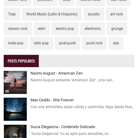
Trap
World Music (Latin & Hispanic)
acustic
art rock
classic rock
edm
electro pop
electronic
grunge
indie pop
latin pop
post-punk
punk rock
ska
POSTS POPULARES
Naomi August - American Zen
Naomi August presenta "American Zen" , una can…
Max Ceddo - She Forever
Con una atmósfera súper cálida y optimista, llega desde Nue…
Sucia Elegancia - Contenido Delicado
"Sucia Elegancia" no es apto para sensibles, co…