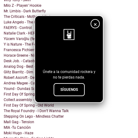
Why Tony - Swirl
Milo Z - Playen’ Hookie
Mr. Limbis - Dark Butterfly
The Criticals - Mother of Style
Luke Angelo - The Pool
×
FAERYS - Control
Natalie Clark - HERE
Yücem Varoğlu (feat. Jam and the Benzos) - Gimme G...
Y is Nature - The Fool
Francesca Pichierri - Sperarci Due Eroi
¡Sigue nuestro
Horace Greene - Nighttime Boi
blog!
Desk Job. - Catastrophe
Analog Dog - Best of Me
Únete a la comunidad rockera y
Glitz Biarritz - Dim Lights
no te pierdas nada.
Robert Ascroft - Devil Opens The Door (feat. Kid C...
Andrea Magee - Calling for You
Yound - Dundas Square
SÍGUENOS
First Day Of Spring - Normal Person (Love You Fore...
Collect.assembly - The Lord's Prayer
First Day Of Spring - Old World
The Royal Foundry - I Don’t Wanna Talk
Stepping On Lego - Mindless Chatter
Mall Gag - Tension
MIA -Tu Canción
Moki Hugo - Haze