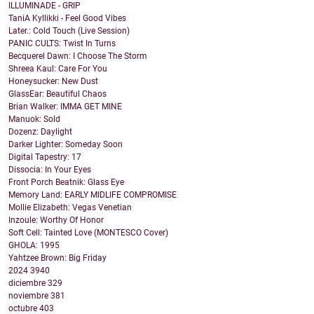
ILLUMINADE - GRIP
TaniA Kyllikki - Feel Good Vibes
Later.: Cold Touch (Live Session)
PANIC CULTS: Twist In Turns
Becquerel Dawn: I Choose The Storm
Shreea Kaul: Care For You
Honeysucker: New Dust
GlassEar: Beautiful Chaos
Brian Walker: IMMA GET MINE
Manuok: Sold
Dozenz: Daylight
Darker Lighter: Someday Soon
Digital Tapestry: 17
Dissocia: In Your Eyes
Front Porch Beatnik: Glass Eye
Memory Land: EARLY MIDLIFE COMPROMISE
Mollie Elizabeth: Vegas Venetian
Inzoule: Worthy Of Honor
Soft Cell: Tainted Love (MONTESCO Cover)
GHOLA: 1995
Yahtzee Brown: Big Friday
2024
3940
diciembre
329
noviembre
381
octubre
403