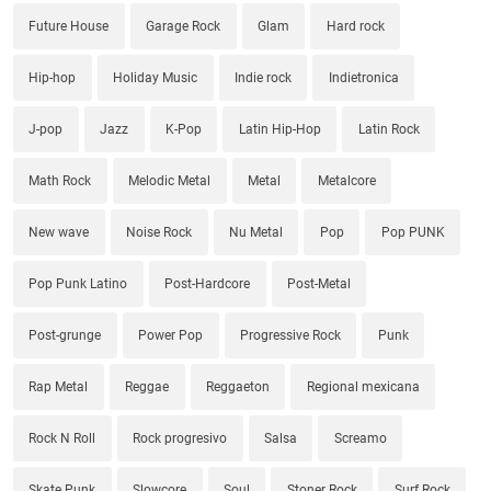
Future House
Garage Rock
Glam
Hard rock
Hip-hop
Holiday Music
Indie rock
Indietronica
J-pop
Jazz
K-Pop
Latin Hip-Hop
Latin Rock
Math Rock
Melodic Metal
Metal
Metalcore
New wave
Noise Rock
Nu Metal
Pop
Pop PUNK
Pop Punk Latino
Post-Hardcore
Post-Metal
Post-grunge
Power Pop
Progressive Rock
Punk
Rap Metal
Reggae
Reggaeton
Regional mexicana
Rock N Roll
Rock progresivo
Salsa
Screamo
Skate Punk
Slowcore
Soul
Stoner Rock
Surf Rock