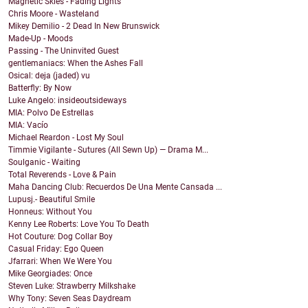
Magnetic Skies - Fading Lights
Chris Moore - Wasteland
Mikey Demilio - 2 Dead In New Brunswick
Made-Up - Moods
Passing - The Uninvited Guest
gentlemaniacs: When the Ashes Fall
Osical: deja (jaded) vu
Batterfly: By Now
Luke Angelo: insideoutsideways
MIA: Polvo De Estrellas
MIA: Vacío
Michael Reardon - Lost My Soul
Timmie Vigilante - Sutures (All Sewn Up) — Drama M...
Soulganic - Waiting
Total Reverends - Love & Pain
Maha Dancing Club: Recuerdos De Una Mente Cansada ...
Lupusj.- Beautiful Smile
Honneus: Without You
Kenny Lee Roberts: Love You To Death
Hot Couture: Dog Collar Boy
Casual Friday: Ego Queen
Jfarrari: When We Were You
Mike Georgiades: Once
Steven Luke: Strawberry Milkshake
Why Tony: Seven Seas Daydream