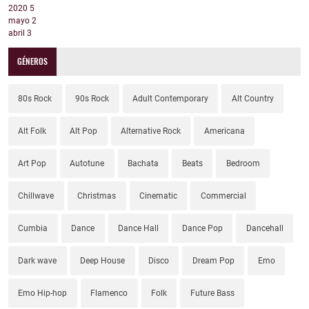
2020
5
mayo
2
abril
3
GÉNEROS
80s Rock
90s Rock
Adult Contemporary
Alt Country
Alt Folk
Alt Pop
Alternative Rock
Americana
Art Pop
Autotune
Bachata
Beats
Bedroom
Chillwave
Christmas
Cinematic
Commercial
Cumbia
Dance
Dance Hall
Dance Pop
Dancehall
Dark wave
Deep House
Disco
Dream Pop
Emo
Emo Hip-hop
Flamenco
Folk
Future Bass