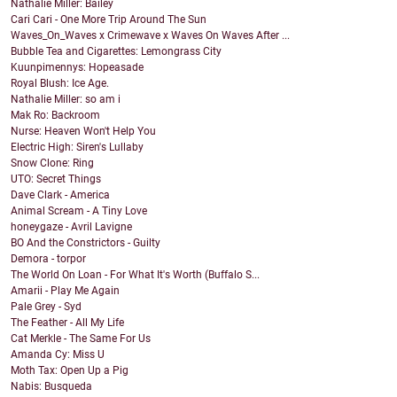
Nathalie Miller: Bailey
Cari Cari - One More Trip Around The Sun
Waves_On_Waves x Crimewave x Waves On Waves After ...
Bubble Tea and Cigarettes: Lemongrass City
Kuunpimennys: Hopeasade
Royal Blush: Ice Age.
Nathalie Miller: so am i
Mak Ro: Backroom
Nurse: Heaven Won't Help You
Electric High: Siren's Lullaby
Snow Clone: Ring
UTO: Secret Things
Dave Clark - America
Animal Scream - A Tiny Love
honeygaze - Avril Lavigne
BO And the Constrictors - Guilty
Demora - torpor
The World On Loan - For What It's Worth (Buffalo S...
Amarii - Play Me Again
Pale Grey - Syd
The Feather - All My Life
Cat Merkle - The Same For Us
Amanda Cy: Miss U
Moth Tax: Open Up a Pig
Nabis: Busqueda