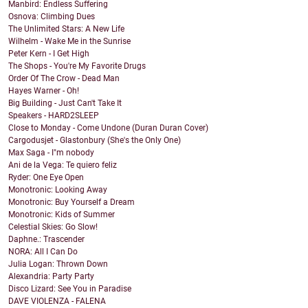
Manbird: Endless Suffering
Osnova: Climbing Dues
The Unlimited Stars: A New Life
Wilhelm - Wake Me in the Sunrise
Peter Kern - I Get High
The Shops - You're My Favorite Drugs
Order Of The Crow - Dead Man
Hayes Warner - Oh!
Big Building - Just Can't Take It
Speakers - HARD2SLEEP
Close to Monday - Come Undone (Duran Duran Cover)
Cargodusjet - Glastonbury (She's the Only One)
Max Saga - I"m nobody
Ani de la Vega: Te quiero feliz
Ryder: One Eye Open
Monotronic: Looking Away
Monotronic: Buy Yourself a Dream
Monotronic: Kids of Summer
Celestial Skies: Go Slow!
Daphne.: Trascender
NORA: All I Can Do
Julia Logan: Thrown Down
Alexandria: Party Party
Disco Lizard: See You in Paradise
DAVE VIOLENZA - FALENA