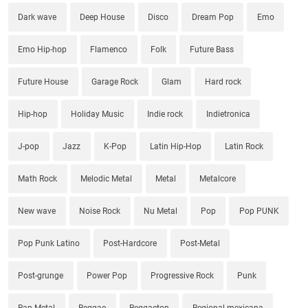
Dark wave
Deep House
Disco
Dream Pop
Emo
Emo Hip-hop
Flamenco
Folk
Future Bass
Future House
Garage Rock
Glam
Hard rock
Hip-hop
Holiday Music
Indie rock
Indietronica
J-pop
Jazz
K-Pop
Latin Hip-Hop
Latin Rock
Math Rock
Melodic Metal
Metal
Metalcore
New wave
Noise Rock
Nu Metal
Pop
Pop PUNK
Pop Punk Latino
Post-Hardcore
Post-Metal
Post-grunge
Power Pop
Progressive Rock
Punk
Rap Metal
Reggae
Reggaeton
Regional mexicana