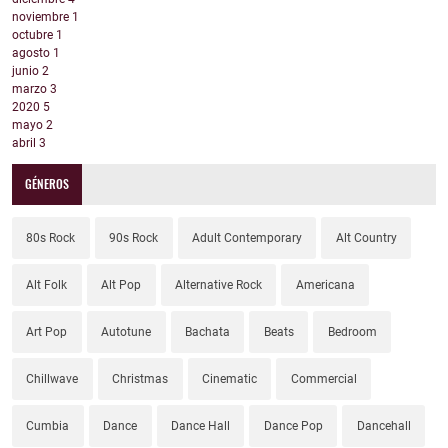
noviembre
1
octubre
1
agosto
1
junio
2
marzo
3
2020
5
mayo
2
abril
3
GÉNEROS
80s Rock
90s Rock
Adult Contemporary
Alt Country
Alt Folk
Alt Pop
Alternative Rock
Americana
Art Pop
Autotune
Bachata
Beats
Bedroom
Chillwave
Christmas
Cinematic
Commercial
Cumbia
Dance
Dance Hall
Dance Pop
Dancehall