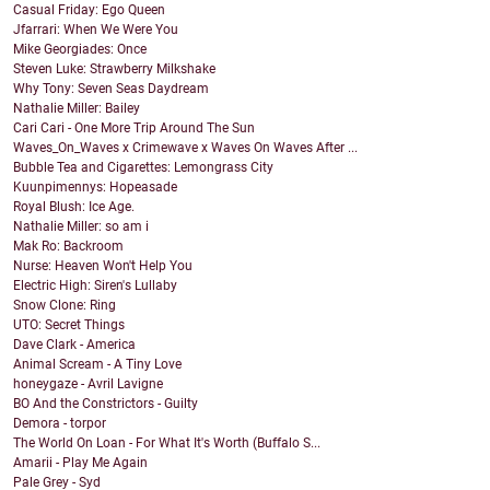
Casual Friday: Ego Queen
Jfarrari: When We Were You
Mike Georgiades: Once
Steven Luke: Strawberry Milkshake
Why Tony: Seven Seas Daydream
Nathalie Miller: Bailey
Cari Cari - One More Trip Around The Sun
Waves_On_Waves x Crimewave x Waves On Waves After ...
Bubble Tea and Cigarettes: Lemongrass City
Kuunpimennys: Hopeasade
Royal Blush: Ice Age.
Nathalie Miller: so am i
Mak Ro: Backroom
Nurse: Heaven Won't Help You
Electric High: Siren's Lullaby
Snow Clone: Ring
UTO: Secret Things
Dave Clark - America
Animal Scream - A Tiny Love
honeygaze - Avril Lavigne
BO And the Constrictors - Guilty
Demora - torpor
The World On Loan - For What It's Worth (Buffalo S...
Amarii - Play Me Again
Pale Grey - Syd