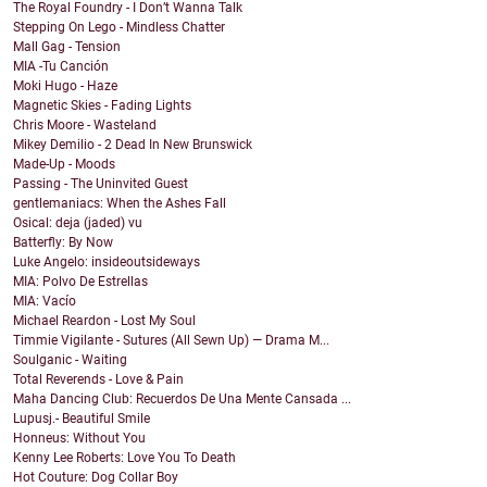
The Royal Foundry - I Don’t Wanna Talk
Stepping On Lego - Mindless Chatter
Mall Gag - Tension
MIA -Tu Canción
Moki Hugo - Haze
Magnetic Skies - Fading Lights
Chris Moore - Wasteland
Mikey Demilio - 2 Dead In New Brunswick
Made-Up - Moods
Passing - The Uninvited Guest
gentlemaniacs: When the Ashes Fall
Osical: deja (jaded) vu
Batterfly: By Now
Luke Angelo: insideoutsideways
MIA: Polvo De Estrellas
MIA: Vacío
Michael Reardon - Lost My Soul
Timmie Vigilante - Sutures (All Sewn Up) — Drama M...
Soulganic - Waiting
Total Reverends - Love & Pain
Maha Dancing Club: Recuerdos De Una Mente Cansada ...
Lupusj.- Beautiful Smile
Honneus: Without You
Kenny Lee Roberts: Love You To Death
Hot Couture: Dog Collar Boy