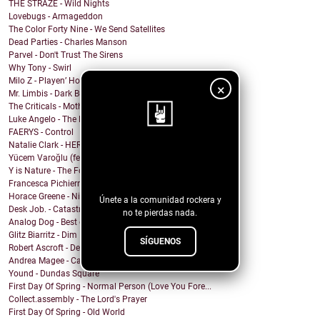
THE STRAZE - Wild Nights
Lovebugs - Armageddon
The Color Forty Nine - We Send Satellites
Dead Parties - Charles Manson
Parvel - Don't Trust The Sirens
Why Tony - Swirl
Milo Z - Playen’ Hookie
×
Mr. Limbis - Dark Butterfly
The Criticals - Mother of Style
Luke Angelo - The Pool
FAERYS - Control
Natalie Clark - HERE
¡Sigue nuestro
Yücem Varoğlu (feat. Jam and the Benzos) - Gimme G...
Y is Nature - The Fool
blog!
Francesca Pichierri - Sperarci Due Eroi
Horace Greene - Nighttime Boi
Únete a la comunidad rockera y
Desk Job. - Catastrophe
no te pierdas nada.
Analog Dog - Best of Me
Glitz Biarritz - Dim Lights
SÍGUENOS
Robert Ascroft - Devil Opens The Door (feat. Kid C...
Andrea Magee - Calling for You
Yound - Dundas Square
First Day Of Spring - Normal Person (Love You Fore...
Collect.assembly - The Lord's Prayer
First Day Of Spring - Old World