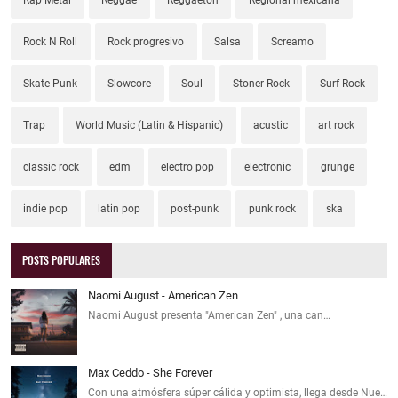
Rock N Roll
Rock progresivo
Salsa
Screamo
Skate Punk
Slowcore
Soul
Stoner Rock
Surf Rock
Trap
World Music (Latin & Hispanic)
acustic
art rock
classic rock
edm
electro pop
electronic
grunge
indie pop
latin pop
post-punk
punk rock
ska
POSTS POPULARES
Naomi August - American Zen
Naomi August presenta "American Zen" , una can…
Max Ceddo - She Forever
Con una atmósfera súper cálida y optimista, llega desde Nue…