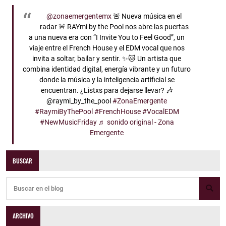
@zonaemergentemx
🚨 Nueva música en el
radar 🚨 RAYmi by the Pool nos abre las puertas
a una nueva era con “I Invite You to Feel Good”, un
viaje entre el French House y el EDM vocal que nos
invita a soltar, bailar y sentir. ✨🐱 Un artista que
combina identidad digital, energía vibrante y un futuro
donde la música y la inteligencia artificial se
encuentran. ¿Listxs para dejarse llevar? 🎶
@raymi_by_the_pool
#ZonaEmergente
#RaymiByThePool
#FrenchHouse
#VocalEDM
#NewMusicFriday
♬ sonido original - Zona
Emergente
BUSCAR
ARCHIVO