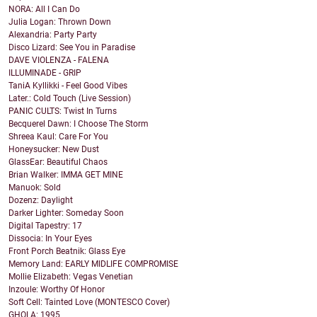
NORA: All I Can Do
Julia Logan: Thrown Down
Alexandria: Party Party
Disco Lizard: See You in Paradise
DAVE VIOLENZA - FALENA
ILLUMINADE - GRIP
TaniA Kyllikki - Feel Good Vibes
Later.: Cold Touch (Live Session)
PANIC CULTS: Twist In Turns
Becquerel Dawn: I Choose The Storm
Shreea Kaul: Care For You
Honeysucker: New Dust
GlassEar: Beautiful Chaos
Brian Walker: IMMA GET MINE
Manuok: Sold
Dozenz: Daylight
Darker Lighter: Someday Soon
Digital Tapestry: 17
Dissocia: In Your Eyes
Front Porch Beatnik: Glass Eye
Memory Land: EARLY MIDLIFE COMPROMISE
Mollie Elizabeth: Vegas Venetian
Inzoule: Worthy Of Honor
Soft Cell: Tainted Love (MONTESCO Cover)
GHOLA: 1995