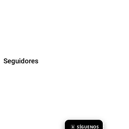
Seguidores
×
SÍGUENOS
Ya te sigo