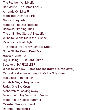
The Feather - All My Life
Cat Merkle - The Same For Us
Amanda Cy: Miss U
Moth Tax: Open Up a Pig
Nabis: Busqueda
Manbird: Endless Suffering
Osnova: Climbing Dues
The Unlimited Stars: A New Life
Wilhelm - Wake Me in the Sunrise
Peter Kern - I Get High
The Shops - You're My Favorite Drugs
Order Of The Crow - Dead Man
Hayes Warner - Oh!
Big Building - Just Can't Take It
Speakers - HARD2SLEEP
Close to Monday - Come Undone (Duran Duran Cover)
Cargodusjet - Glastonbury (She's the Only One)
Max Saga - I"m nobody
Ani de la Vega: Te quiero feliz
Ryder: One Eye Open
Monotronic: Looking Away
Monotronic: Buy Yourself a Dream
Monotronic: Kids of Summer
Celestial Skies: Go Slow!
Daphne.: Trascender