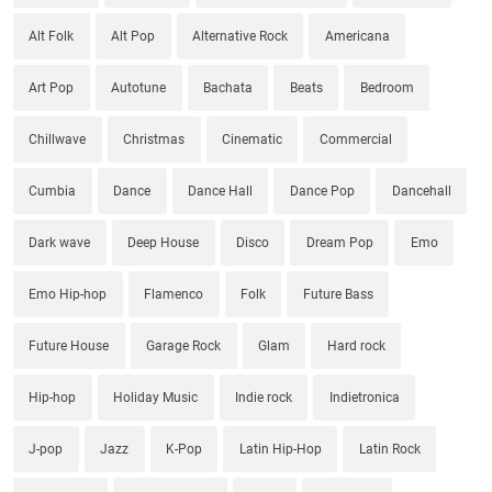
Alt Folk
Alt Pop
Alternative Rock
Americana
Art Pop
Autotune
Bachata
Beats
Bedroom
Chillwave
Christmas
Cinematic
Commercial
Cumbia
Dance
Dance Hall
Dance Pop
Dancehall
Dark wave
Deep House
Disco
Dream Pop
Emo
Emo Hip-hop
Flamenco
Folk
Future Bass
Future House
Garage Rock
Glam
Hard rock
Hip-hop
Holiday Music
Indie rock
Indietronica
J-pop
Jazz
K-Pop
Latin Hip-Hop
Latin Rock