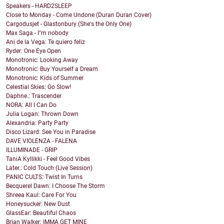
Speakers - HARD2SLEEP
Close to Monday - Come Undone (Duran Duran Cover)
Cargodusjet - Glastonbury (She's the Only One)
Max Saga - I"m nobody
Ani de la Vega: Te quiero feliz
Ryder: One Eye Open
Monotronic: Looking Away
Monotronic: Buy Yourself a Dream
Monotronic: Kids of Summer
Celestial Skies: Go Slow!
Daphne.: Trascender
NORA: All I Can Do
Julia Logan: Thrown Down
Alexandria: Party Party
Disco Lizard: See You in Paradise
DAVE VIOLENZA - FALENA
ILLUMINADE - GRIP
TaniA Kyllikki - Feel Good Vibes
Later.: Cold Touch (Live Session)
PANIC CULTS: Twist In Turns
Becquerel Dawn: I Choose The Storm
Shreea Kaul: Care For You
Honeysucker: New Dust
GlassEar: Beautiful Chaos
Brian Walker: IMMA GET MINE