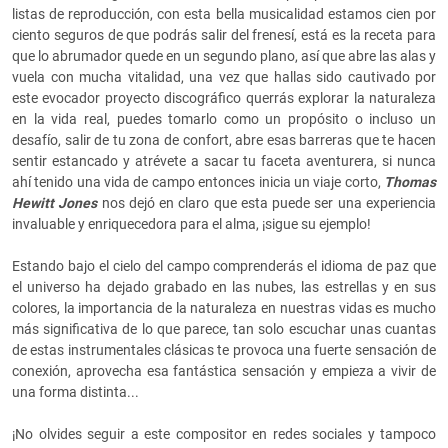
listas de reproducción, con esta bella musicalidad estamos cien por
ciento seguros de que podrás salir del frenesí, está es la receta para
que lo abrumador quede en un segundo plano, así que abre las alas y
vuela con mucha vitalidad, una vez que hallas sido cautivado por
este evocador proyecto discográfico querrás explorar la naturaleza
en la vida real, puedes tomarlo como un propósito o incluso un
desafío, salir de tu zona de confort, abre esas barreras que te hacen
sentir estancado y atrévete a sacar tu faceta aventurera, si nunca
ahí tenido una vida de campo entonces inicia un viaje corto,
Thomas
Hewitt Jones
nos dejó en claro que esta puede ser una experiencia
invaluable y enriquecedora para el alma, ¡sigue su ejemplo!
Estando bajo el cielo del campo comprenderás el idioma de paz que
el universo ha dejado grabado en las nubes, las estrellas y en sus
colores, la importancia de la naturaleza en nuestras vidas es mucho
más significativa de lo que parece, tan solo escuchar unas cuantas
de estas instrumentales clásicas te provoca una fuerte sensación de
conexión, aprovecha esa fantástica sensación y empieza a vivir de
una forma distinta...
¡No olvides seguir a este compositor en redes sociales y tampoco