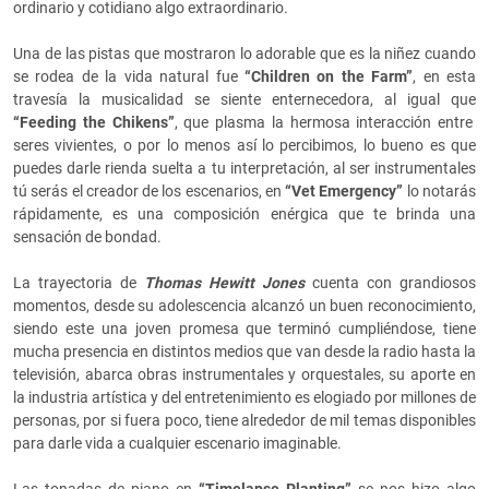
ordinario y cotidiano algo extraordinario.
Una de las pistas que mostraron lo adorable que es la niñez cuando
se rodea de la vida natural fue
“Children on the Farm”
, en esta
travesía la musicalidad se siente enternecedora, al igual que
“Feeding the Chikens”
, que plasma la hermosa interacción entre
seres vivientes, o por lo menos así lo percibimos, lo bueno es que
puedes darle rienda suelta a tu interpretación, al ser instrumentales
tú serás el creador de los escenarios, en
“Vet Emergency”
lo notarás
rápidamente, es una composición enérgica que te brinda una
sensación de bondad.
La trayectoria de
Thomas Hewitt Jones
cuenta con grandiosos
momentos, desde su adolescencia alcanzó un buen reconocimiento,
siendo este una joven promesa que terminó cumpliéndose, tiene
mucha presencia en distintos medios que van desde la radio hasta la
televisión, abarca obras instrumentales y orquestales, su aporte en
la industria artística y del entretenimiento es elogiado por millones de
personas, por si fuera poco, tiene alrededor de mil temas disponibles
para darle vida a cualquier escenario imaginable.