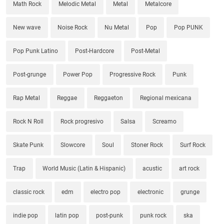
Math Rock
Melodic Metal
Metal
Metalcore
New wave
Noise Rock
Nu Metal
Pop
Pop PUNK
Pop Punk Latino
Post-Hardcore
Post-Metal
Post-grunge
Power Pop
Progressive Rock
Punk
Rap Metal
Reggae
Reggaeton
Regional mexicana
Rock N Roll
Rock progresivo
Salsa
Screamo
Skate Punk
Slowcore
Soul
Stoner Rock
Surf Rock
Trap
World Music (Latin & Hispanic)
acustic
art rock
classic rock
edm
electro pop
electronic
grunge
indie pop
latin pop
post-punk
punk rock
ska