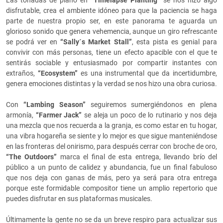
Las tonadas de piano en
“Timelapse Planting”
se nos hizo algo
disfrutable, crea el ambiente idóneo para que la paciencia se haga
parte de nuestra propio ser, en este panorama te aguarda un
glorioso sonido que genera vehemencia, aunque un giro refrescante
se podrá ver en
“Sally´s Market Stall”
, esta pista es genial para
convivir con más personas, tiene un efecto apacible con el que te
sentirás sociable y entusiasmado por compartir instantes con
extraños,
“Ecosystem”
es una instrumental que da incertidumbre,
genera emociones distintas y la verdad se nos hizo una obra curiosa.
Con
“Lambing Season”
seguiremos sumergiéndonos en plena
armonía,
“Farmer Jack”
se aleja un poco de lo rutinario y nos deja
una mezcla que nos recuerda a la granja, es como estar en tu hogar,
una vibra hogareña se siente y lo mejor es que sigue manteniéndose
en las fronteras del onirismo, para después cerrar con broche de oro,
“The Outdoors”
marca el final de esta entrega, llevando brío del
público a un punto de calidez y abundancia, fue un final fabuloso
que nos deja con ganas de más, pero ya será para otra entrega
porque este formidable compositor tiene un amplio repertorio que
puedes disfrutar en sus plataformas musicales.
Últimamente la gente no se da un breve respiro para actualizar sus