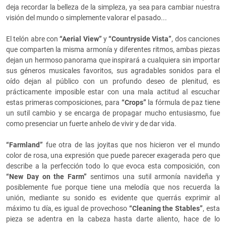
deja recordar la belleza de la simpleza, ya sea para cambiar nuestra
visión del mundo o simplemente valorar el pasado...
El telón abre con
“Aerial View”
y
“Countryside Vista”
, dos canciones
que comparten la misma armonía y diferentes ritmos, ambas piezas
dejan un hermoso panorama que inspirará a cualquiera sin importar
sus géneros musicales favoritos, sus agradables sonidos para el
oído dejan al público con un profundo deseo de plenitud, es
prácticamente imposible estar con una mala actitud al escuchar
estas primeras composiciones, para
“Crops”
la fórmula de paz tiene
un sutil cambio y se encarga de propagar mucho entusiasmo, fue
como presenciar un fuerte anhelo de vivir y de dar vida.
“Farmland”
fue otra de las joyitas que nos hicieron ver el mundo
color de rosa, una expresión que puede parecer exagerada pero que
describe a la perfección todo lo que evoca esta composición, con
“New Day on the Farm”
sentimos una sutil armonía navideña y
posiblemente fue porque tiene una melodía que nos recuerda la
unión, mediante su sonido es evidente que querrás exprimir al
máximo tu día, es igual de provechoso
“Cleaning the Stables”
, esta
pieza se adentra en la cabeza hasta darte aliento, hace de lo