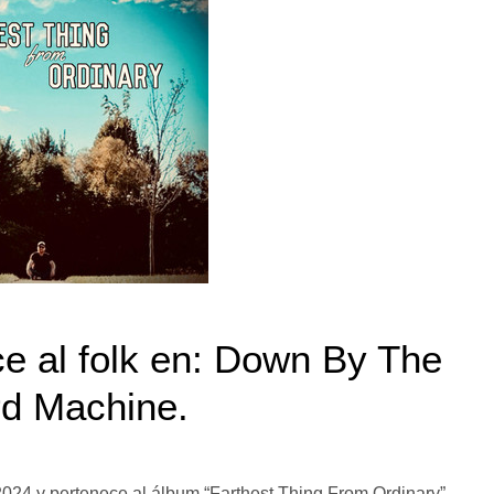
e al folk en: Down By The
d Machine.
2024 y pertenece al álbum “Farthest Thing From Ordinary”.