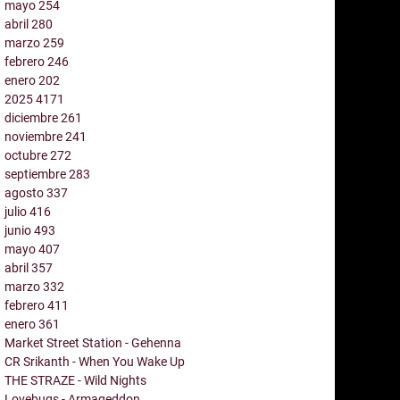
mayo
254
abril
280
marzo
259
febrero
246
enero
202
2025
4171
diciembre
261
noviembre
241
octubre
272
septiembre
283
agosto
337
julio
416
junio
493
mayo
407
abril
357
marzo
332
febrero
411
enero
361
Market Street Station - Gehenna
CR Srikanth - When You Wake Up
THE STRAZE - Wild Nights
Lovebugs - Armageddon