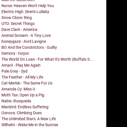
Nurse: Heaven Won't Help You
Electric High: Siren's Lullaby
Snow Clone: Ring
UTO: Secret Things
Dave Clark - America
Animal Scream - A Tiny Love
honeygaze - Avril Lavigne
BO And the Constrictors - Guilty
Demora - torpor
The World On Loan - For What It's Worth (Buffalo S...
Amarii - Play Me Again
Pale Grey - Syd
The Feather - All My Life
Cat Merkle - The Same For Us
Amanda Cy: Miss U
Moth Tax: Open Up a Pig
Nabis: Busqueda
Manbird: Endless Suffering
Osnova: Climbing Dues
The Unlimited Stars: A New Life
Wilhelm - Wake Me in the Sunrise