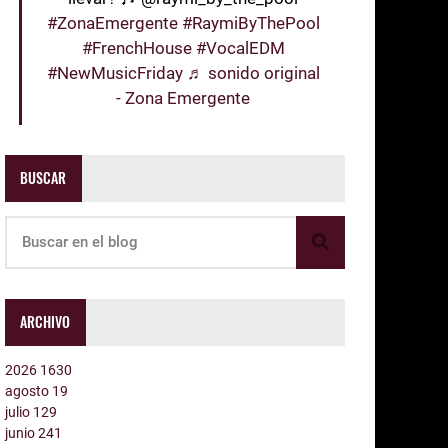
#ZonaEmergente
#RaymiByThePool
#FrenchHouse
#VocalEDM
#NewMusicFriday
♬ sonido original
- Zona Emergente
BUSCAR
ARCHIVO
2026
1630
agosto
19
julio
129
junio
241