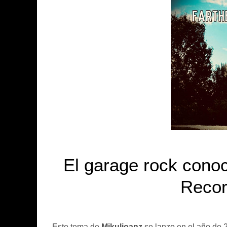
El garage rock conoc
Recor
Este tema de
Mikuljoanz
se lanzo en el año de 