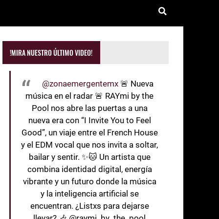
!MIRA NUESTRO ÚLTIMO VIDEO!
@zonaemergentemx
🚨 Nueva
música en el radar 🚨 RAYmi by the
Pool nos abre las puertas a una
nueva era con “I Invite You to Feel
Good”, un viaje entre el French House
y el EDM vocal que nos invita a soltar,
bailar y sentir. ✨🐱 Un artista que
combina identidad digital, energía
vibrante y un futuro donde la música
y la inteligencia artificial se
encuentran. ¿Listxs para dejarse
llevar? 🎶 @raymi_by_the_pool