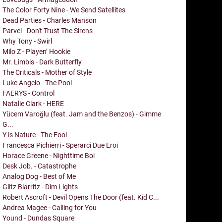
The Color Forty Nine - We Send Satellites
Dead Parties - Charles Manson
Parvel - Don't Trust The Sirens
Why Tony - Swirl
Milo Z - Playen’ Hookie
Mr. Limbis - Dark Butterfly
The Criticals - Mother of Style
Luke Angelo - The Pool
FAERYS - Control
Natalie Clark - HERE
Yücem Varoğlu (feat. Jam and the Benzos) - Gimme
G...
Y is Nature - The Fool
Francesca Pichierri - Sperarci Due Eroi
Horace Greene - Nighttime Boi
Desk Job. - Catastrophe
Analog Dog - Best of Me
Glitz Biarritz - Dim Lights
Robert Ascroft - Devil Opens The Door (feat. Kid C...
Andrea Magee - Calling for You
Yound - Dundas Square