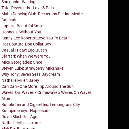
Soulganic - Waiting
Total Reverends - Love & Pain
Maha Dancing Club: Recuerdos De Una Mente
Cansada ...
Lupusj.- Beautiful Smile
Honneus: Without You
Kenny Lee Roberts: Love You To Death
Hot Couture: Dog Collar Boy
Casual Friday: Ego Queen
Jfarrari: When We Were You
Mike Georgiades: Once
Steven Luke: Strawberry Milkshake
Why Tony: Seven Seas Daydream
Nathalie Miller: Bailey
Cari Cari - One More Trip Around The Sun
Waves_On_Waves x Crimewave x Waves On Waves
After ...
Bubble Tea and Cigarettes: Lemongrass City
Kuunpimennys: Hopeasade
Royal Blush: Ice Age.
Nathalie Miller: so am i
Mak Ro: Backroom