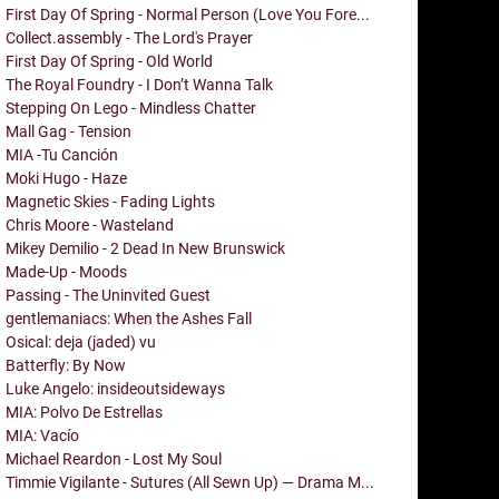
First Day Of Spring - Normal Person (Love You Fore...
Collect.assembly - The Lord's Prayer
First Day Of Spring - Old World
The Royal Foundry - I Don’t Wanna Talk
Stepping On Lego - Mindless Chatter
Mall Gag - Tension
MIA -Tu Canción
Moki Hugo - Haze
Magnetic Skies - Fading Lights
Chris Moore - Wasteland
Mikey Demilio - 2 Dead In New Brunswick
Made-Up - Moods
Passing - The Uninvited Guest
gentlemaniacs: When the Ashes Fall
Osical: deja (jaded) vu
Batterfly: By Now
Luke Angelo: insideoutsideways
MIA: Polvo De Estrellas
MIA: Vacío
Michael Reardon - Lost My Soul
Timmie Vigilante - Sutures (All Sewn Up) — Drama M...