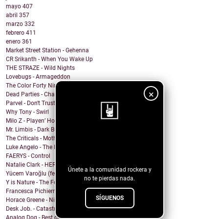
mayo
407
abril
357
marzo
332
febrero
411
enero
361
Market Street Station - Gehenna
CR Srikanth - When You Wake Up
THE STRAZE - Wild Nights
Lovebugs - Armageddon
The Color Forty Nine - We Send Satellites
×
Dead Parties - Charles Manson
Parvel - Don't Trust The Sirens
Why Tony - Swirl
Milo Z - Playen’ Hookie
Mr. Limbis - Dark Butterfly
¡Sigue nuestro
The Criticals - Mother of Style
Luke Angelo - The Pool
blog!
FAERYS - Control
Natalie Clark - HERE
Únete a la comunidad rockera y
Yücem Varoğlu (feat. Jam and the Benzos) - Gimme G...
no te pierdas nada.
Y is Nature - The Fool
Francesca Pichierri - Sperarci Due Eroi
SÍGUENOS
Horace Greene - Nighttime Boi
Desk Job. - Catastrophe
Analog Dog - Best of Me