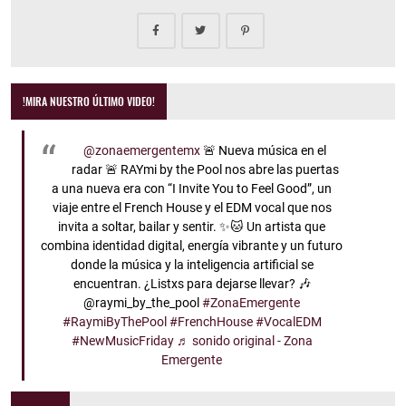
!MIRA NUESTRO ÚLTIMO VIDEO!
@zonaemergentemx
🚨 Nueva música en el
radar 🚨 RAYmi by the Pool nos abre las puertas
a una nueva era con “I Invite You to Feel Good”, un
viaje entre el French House y el EDM vocal que nos
invita a soltar, bailar y sentir. ✨🐱 Un artista que
combina identidad digital, energía vibrante y un futuro
donde la música y la inteligencia artificial se
encuentran. ¿Listxs para dejarse llevar? 🎶
@raymi_by_the_pool
#ZonaEmergente
#RaymiByThePool
#FrenchHouse
#VocalEDM
#NewMusicFriday
♬ sonido original - Zona
Emergente