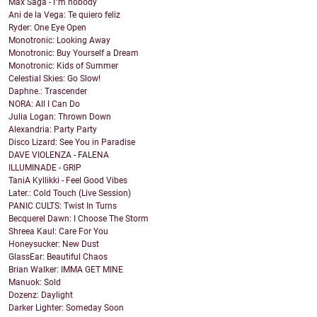
Max Saga - I"m nobody
Ani de la Vega: Te quiero feliz
Ryder: One Eye Open
Monotronic: Looking Away
Monotronic: Buy Yourself a Dream
Monotronic: Kids of Summer
Celestial Skies: Go Slow!
Daphne.: Trascender
NORA: All I Can Do
Julia Logan: Thrown Down
Alexandria: Party Party
Disco Lizard: See You in Paradise
DAVE VIOLENZA - FALENA
ILLUMINADE - GRIP
TaniA Kyllikki - Feel Good Vibes
Later.: Cold Touch (Live Session)
PANIC CULTS: Twist In Turns
Becquerel Dawn: I Choose The Storm
Shreea Kaul: Care For You
Honeysucker: New Dust
GlassEar: Beautiful Chaos
Brian Walker: IMMA GET MINE
Manuok: Sold
Dozenz: Daylight
Darker Lighter: Someday Soon