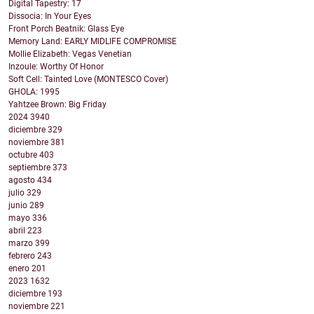
Digital Tapestry: 17
Dissocia: In Your Eyes
Front Porch Beatnik: Glass Eye
Memory Land: EARLY MIDLIFE COMPROMISE
Mollie Elizabeth: Vegas Venetian
Inzoule: Worthy Of Honor
Soft Cell: Tainted Love (MONTESCO Cover)
GHOLA: 1995
Yahtzee Brown: Big Friday
2024
3940
diciembre
329
noviembre
381
octubre
403
septiembre
373
agosto
434
julio
329
junio
289
mayo
336
abril
223
marzo
399
febrero
243
enero
201
2023
1632
diciembre
193
noviembre
221