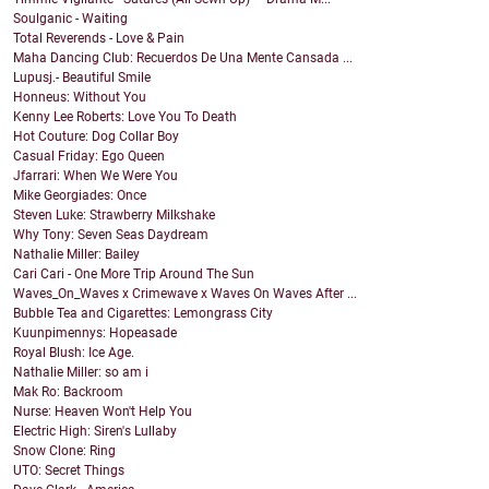
Soulganic - Waiting
Total Reverends - Love & Pain
Maha Dancing Club: Recuerdos De Una Mente Cansada ...
Lupusj.- Beautiful Smile
Honneus: Without You
Kenny Lee Roberts: Love You To Death
Hot Couture: Dog Collar Boy
Casual Friday: Ego Queen
Jfarrari: When We Were You
Mike Georgiades: Once
Steven Luke: Strawberry Milkshake
Why Tony: Seven Seas Daydream
Nathalie Miller: Bailey
Cari Cari - One More Trip Around The Sun
Waves_On_Waves x Crimewave x Waves On Waves After ...
Bubble Tea and Cigarettes: Lemongrass City
Kuunpimennys: Hopeasade
Royal Blush: Ice Age.
Nathalie Miller: so am i
Mak Ro: Backroom
Nurse: Heaven Won't Help You
Electric High: Siren's Lullaby
Snow Clone: Ring
UTO: Secret Things