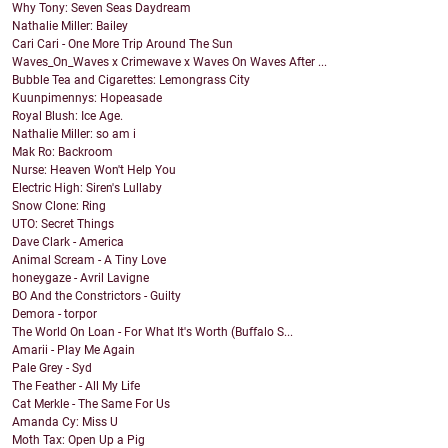
Why Tony: Seven Seas Daydream
Nathalie Miller: Bailey
Cari Cari - One More Trip Around The Sun
Waves_On_Waves x Crimewave x Waves On Waves After ...
Bubble Tea and Cigarettes: Lemongrass City
Kuunpimennys: Hopeasade
Royal Blush: Ice Age.
Nathalie Miller: so am i
Mak Ro: Backroom
Nurse: Heaven Won't Help You
Electric High: Siren's Lullaby
Snow Clone: Ring
UTO: Secret Things
Dave Clark - America
Animal Scream - A Tiny Love
honeygaze - Avril Lavigne
BO And the Constrictors - Guilty
Demora - torpor
The World On Loan - For What It's Worth (Buffalo S...
Amarii - Play Me Again
Pale Grey - Syd
The Feather - All My Life
Cat Merkle - The Same For Us
Amanda Cy: Miss U
Moth Tax: Open Up a Pig