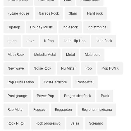
Future House
Garage Rock
Glam
Hard rock
Hip-hop
Holiday Music
Indie rock
Indietronica
J-pop
Jazz
K-Pop
Latin Hip-Hop
Latin Rock
Math Rock
Melodic Metal
Metal
Metalcore
New wave
Noise Rock
Nu Metal
Pop
Pop PUNK
Pop Punk Latino
Post-Hardcore
Post-Metal
Post-grunge
Power Pop
Progressive Rock
Punk
Rap Metal
Reggae
Reggaeton
Regional mexicana
Rock N Roll
Rock progresivo
Salsa
Screamo