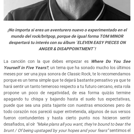
¡No importa si eres un aventurero nuevo o experimentado en el
mundo del rock/britpop, porque de igual forma TOM MINOR
despertará tu interés con su álbum ´ELEVEN EASY PIECES ON
ANGER & DISAPPOINTMENT´!
La canción con la que debes empezar es
Where Do You See
Yourself in Five Years?
, un tema que ha sonado mucho los últimos
meses por ser una joya sonora de Classic Rock, te lo recomendamos
porque es un tema simple que te dejará bastante pensativo ya que te
hará sentir un tanto temeroso respecto a tu futuro cercano, esta rola
propone un poco de negatividad, de esa forma quizás termine
apagando tu chispa y bajando hasta el suelo tus expectativas,
puede que sea una pista tajante con nuestras emociones pero de
todo corazón nos pareció super entretenida, algunos de sus versos
fueron contundentes y hasta cierto punto nos hicieron sentir
desafiados, al oír
“Make plans all you want, they're bound to bear the
brunt / Of being upstaged by your hopes and your fears”
sentimos el