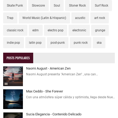
Skate Punk
Slowcore
Soul
Stoner Rock
Surf Rock
Trap
World Music (Latin & Hispanic)
acustic
art rock
classic rock
edm
electro pop
electronic
grunge
indie pop
latin pop
post-punk
punk rock
ska
POSTS POPULARES
Naomi August - American Zen
Naomi August presenta "American Zen" , una can…
Max Ceddo - She Forever
Con una atmósfera súper cálida y optimista, llega desde Nue…
Sucia Elegancia - Contenido Delicado