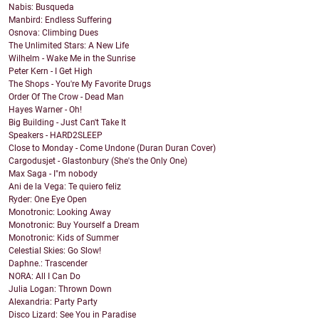
Nabis: Busqueda
Manbird: Endless Suffering
Osnova: Climbing Dues
The Unlimited Stars: A New Life
Wilhelm - Wake Me in the Sunrise
Peter Kern - I Get High
The Shops - You're My Favorite Drugs
Order Of The Crow - Dead Man
Hayes Warner - Oh!
Big Building - Just Can't Take It
Speakers - HARD2SLEEP
Close to Monday - Come Undone (Duran Duran Cover)
Cargodusjet - Glastonbury (She's the Only One)
Max Saga - I"m nobody
Ani de la Vega: Te quiero feliz
Ryder: One Eye Open
Monotronic: Looking Away
Monotronic: Buy Yourself a Dream
Monotronic: Kids of Summer
Celestial Skies: Go Slow!
Daphne.: Trascender
NORA: All I Can Do
Julia Logan: Thrown Down
Alexandria: Party Party
Disco Lizard: See You in Paradise