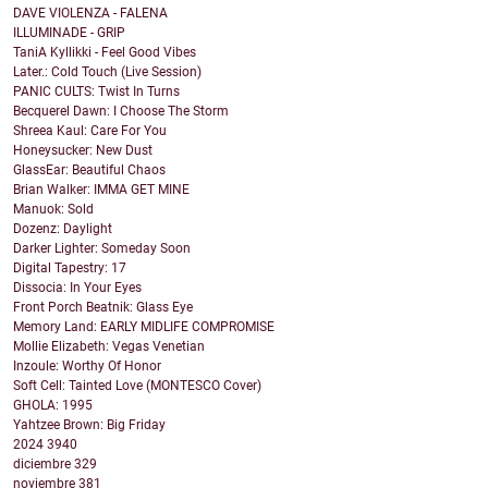
DAVE VIOLENZA - FALENA
ILLUMINADE - GRIP
TaniA Kyllikki - Feel Good Vibes
Later.: Cold Touch (Live Session)
PANIC CULTS: Twist In Turns
Becquerel Dawn: I Choose The Storm
Shreea Kaul: Care For You
Honeysucker: New Dust
GlassEar: Beautiful Chaos
Brian Walker: IMMA GET MINE
Manuok: Sold
Dozenz: Daylight
Darker Lighter: Someday Soon
Digital Tapestry: 17
Dissocia: In Your Eyes
Front Porch Beatnik: Glass Eye
Memory Land: EARLY MIDLIFE COMPROMISE
Mollie Elizabeth: Vegas Venetian
Inzoule: Worthy Of Honor
Soft Cell: Tainted Love (MONTESCO Cover)
GHOLA: 1995
Yahtzee Brown: Big Friday
2024
3940
diciembre
329
noviembre
381