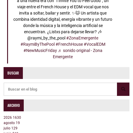
a una nueva era con “I Invite You to Feel Good”, un
viaje entre el French House y el EDM vocal que nos
invita a soltar, bailar y sentir. ✨🐱 Un artista que
combina identidad digital, energía vibrante y un futuro
donde la música y la inteligencia artificial se
encuentran. ¿Listxs para dejarse llevar? 🎶
@raymi_by_the_pool
#ZonaEmergente
#RaymiByThePool
#FrenchHouse
#VocalEDM
#NewMusicFriday
♬ sonido original - Zona
Emergente
BUSCAR
ARCHIVO
2026
1630
agosto
19
julio
129