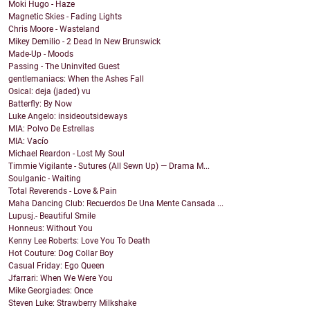
Moki Hugo - Haze
Magnetic Skies - Fading Lights
Chris Moore - Wasteland
Mikey Demilio - 2 Dead In New Brunswick
Made-Up - Moods
Passing - The Uninvited Guest
gentlemaniacs: When the Ashes Fall
Osical: deja (jaded) vu
Batterfly: By Now
Luke Angelo: insideoutsideways
MIA: Polvo De Estrellas
MIA: Vacío
Michael Reardon - Lost My Soul
Timmie Vigilante - Sutures (All Sewn Up) — Drama M...
Soulganic - Waiting
Total Reverends - Love & Pain
Maha Dancing Club: Recuerdos De Una Mente Cansada ...
Lupusj.- Beautiful Smile
Honneus: Without You
Kenny Lee Roberts: Love You To Death
Hot Couture: Dog Collar Boy
Casual Friday: Ego Queen
Jfarrari: When We Were You
Mike Georgiades: Once
Steven Luke: Strawberry Milkshake