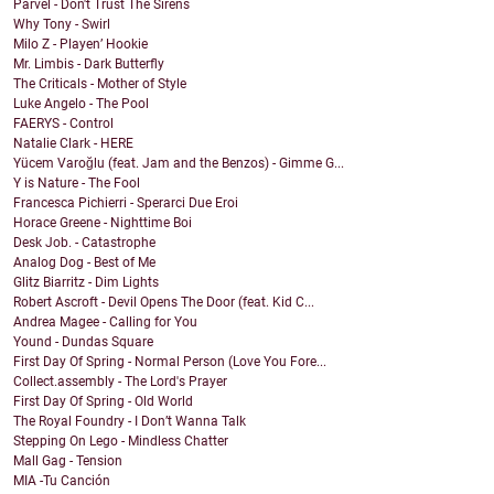
Parvel - Don't Trust The Sirens
Why Tony - Swirl
Milo Z - Playen’ Hookie
Mr. Limbis - Dark Butterfly
The Criticals - Mother of Style
Luke Angelo - The Pool
FAERYS - Control
Natalie Clark - HERE
Yücem Varoğlu (feat. Jam and the Benzos) - Gimme G...
Y is Nature - The Fool
Francesca Pichierri - Sperarci Due Eroi
Horace Greene - Nighttime Boi
Desk Job. - Catastrophe
Analog Dog - Best of Me
Glitz Biarritz - Dim Lights
Robert Ascroft - Devil Opens The Door (feat. Kid C...
Andrea Magee - Calling for You
Yound - Dundas Square
First Day Of Spring - Normal Person (Love You Fore...
Collect.assembly - The Lord's Prayer
First Day Of Spring - Old World
The Royal Foundry - I Don’t Wanna Talk
Stepping On Lego - Mindless Chatter
Mall Gag - Tension
MIA -Tu Canción