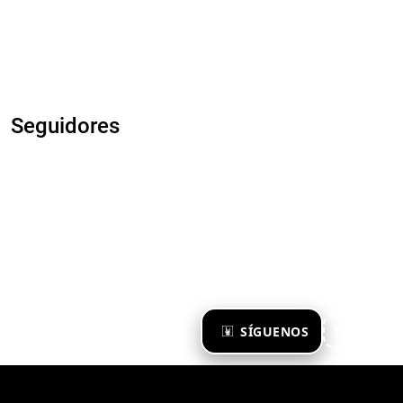
Seguidores
×
SÍGUENOS
Ya te sigo