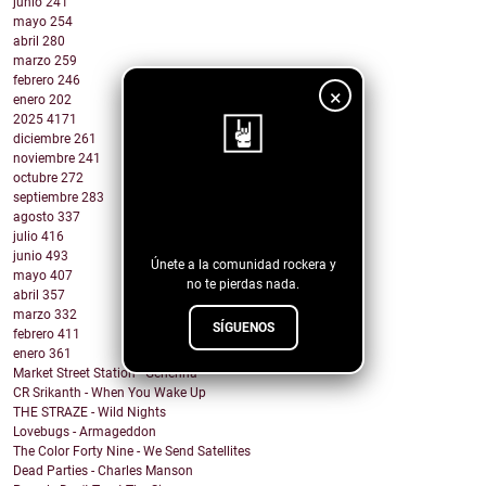
junio
241
mayo
254
abril
280
marzo
259
febrero
246
×
enero
202
2025
4171
diciembre
261
noviembre
241
octubre
272
¡Sigue nuestro
septiembre
283
agosto
337
blog!
julio
416
junio
493
Únete a la comunidad rockera y
mayo
407
no te pierdas nada.
abril
357
marzo
332
SÍGUENOS
febrero
411
enero
361
Market Street Station - Gehenna
CR Srikanth - When You Wake Up
THE STRAZE - Wild Nights
Lovebugs - Armageddon
The Color Forty Nine - We Send Satellites
Dead Parties - Charles Manson