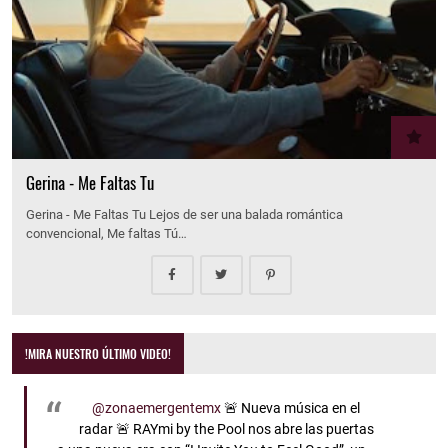
Gerina - Me Faltas Tu
Gerina - Me Faltas Tu Lejos de ser una balada romántica
convencional, Me faltas Tú…
!MIRA NUESTRO ÚLTIMO VIDEO!
@zonaemergentemx
🚨 Nueva música en el
radar 🚨 RAYmi by the Pool nos abre las puertas