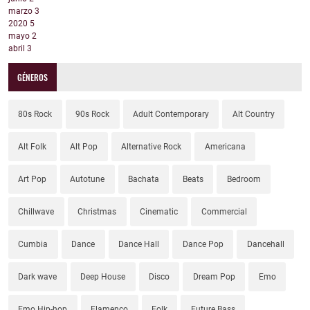
marzo
3
2020
5
mayo
2
abril
3
GÉNEROS
80s Rock
90s Rock
Adult Contemporary
Alt Country
Alt Folk
Alt Pop
Alternative Rock
Americana
Art Pop
Autotune
Bachata
Beats
Bedroom
Chillwave
Christmas
Cinematic
Commercial
Cumbia
Dance
Dance Hall
Dance Pop
Dancehall
Dark wave
Deep House
Disco
Dream Pop
Emo
Emo Hip-hop
Flamenco
Folk
Future Bass