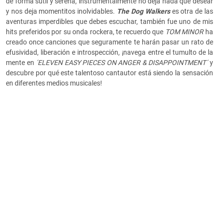
de forma sutil y serena, instrumentalmente no deja nada que desear
y nos deja momentitos inolvidables.
The Dog Walkers
es otra de las
aventuras imperdibles que debes escuchar, también fue uno de mis
hits preferidos por su onda rockera, te recuerdo que
TOM MINOR
ha
creado once canciones que seguramente te harán pasar un rato de
efusividad, liberación e introspección, ¡navega entre el tumulto de la
mente en
´ELEVEN EASY PIECES ON ANGER & DISAPPOINTMENT´
y
descubre por qué este talentoso cantautor está siendo la sensación
en diferentes medios musicales!