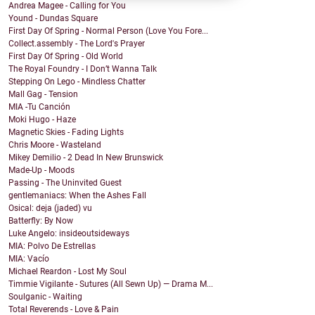
Andrea Magee - Calling for You
Yound - Dundas Square
First Day Of Spring - Normal Person (Love You Fore...
Collect.assembly - The Lord's Prayer
First Day Of Spring - Old World
The Royal Foundry - I Don’t Wanna Talk
Stepping On Lego - Mindless Chatter
Mall Gag - Tension
MIA -Tu Canción
Moki Hugo - Haze
Magnetic Skies - Fading Lights
Chris Moore - Wasteland
Mikey Demilio - 2 Dead In New Brunswick
Made-Up - Moods
Passing - The Uninvited Guest
gentlemaniacs: When the Ashes Fall
Osical: deja (jaded) vu
Batterfly: By Now
Luke Angelo: insideoutsideways
MIA: Polvo De Estrellas
MIA: Vacío
Michael Reardon - Lost My Soul
Timmie Vigilante - Sutures (All Sewn Up) — Drama M...
Soulganic - Waiting
Total Reverends - Love & Pain