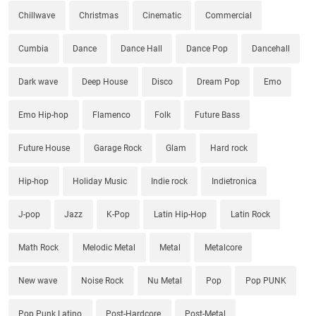
Chillwave
Christmas
Cinematic
Commercial
Cumbia
Dance
Dance Hall
Dance Pop
Dancehall
Dark wave
Deep House
Disco
Dream Pop
Emo
Emo Hip-hop
Flamenco
Folk
Future Bass
Future House
Garage Rock
Glam
Hard rock
Hip-hop
Holiday Music
Indie rock
Indietronica
J-pop
Jazz
K-Pop
Latin Hip-Hop
Latin Rock
Math Rock
Melodic Metal
Metal
Metalcore
New wave
Noise Rock
Nu Metal
Pop
Pop PUNK
Pop Punk Latino
Post-Hardcore
Post-Metal