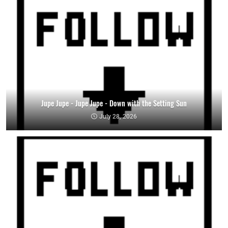
Jupe Jupe - Jupe Jupe - Down with the Setting Sun
July 28, 2026