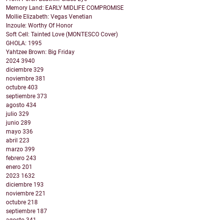
Memory Land: EARLY MIDLIFE COMPROMISE
Mollie Elizabeth: Vegas Venetian
Inzoule: Worthy Of Honor
Soft Cell: Tainted Love (MONTESCO Cover)
GHOLA: 1995
Yahtzee Brown: Big Friday
2024
3940
diciembre
329
noviembre
381
octubre
403
septiembre
373
agosto
434
julio
329
junio
289
mayo
336
abril
223
marzo
399
febrero
243
enero
201
2023
1632
diciembre
193
noviembre
221
octubre
218
septiembre
187