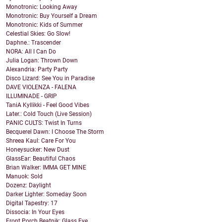
Monotronic: Looking Away
Monotronic: Buy Yourself a Dream
Monotronic: Kids of Summer
Celestial Skies: Go Slow!
Daphne.: Trascender
NORA: All I Can Do
Julia Logan: Thrown Down
Alexandria: Party Party
Disco Lizard: See You in Paradise
DAVE VIOLENZA - FALENA
ILLUMINADE - GRIP
TaniA Kyllikki - Feel Good Vibes
Later.: Cold Touch (Live Session)
PANIC CULTS: Twist In Turns
Becquerel Dawn: I Choose The Storm
Shreea Kaul: Care For You
Honeysucker: New Dust
GlassEar: Beautiful Chaos
Brian Walker: IMMA GET MINE
Manuok: Sold
Dozenz: Daylight
Darker Lighter: Someday Soon
Digital Tapestry: 17
Dissocia: In Your Eyes
Front Porch Beatnik: Glass Eye