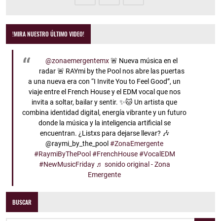
!MIRA NUESTRO ÚLTIMO VIDEO!
@zonaemergentemx
🚨 Nueva música en el
radar 🚨 RAYmi by the Pool nos abre las puertas
a una nueva era con “I Invite You to Feel Good”, un
viaje entre el French House y el EDM vocal que nos
invita a soltar, bailar y sentir. ✨🐱 Un artista que
combina identidad digital, energía vibrante y un futuro
donde la música y la inteligencia artificial se
encuentran. ¿Listxs para dejarse llevar? 🎶
@raymi_by_the_pool
#ZonaEmergente
#RaymiByThePool
#FrenchHouse
#VocalEDM
#NewMusicFriday
♬ sonido original - Zona
Emergente
BUSCAR