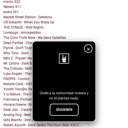
marzo
332
febrero
411
enero
361
Market Street Station - Gehenna
CR Srikanth - When You Wake Up
THE STRAZE - Wild Nights
Lovebugs - Armageddon
The Color Forty Nine - We Send Satellites
Dead Parties - Charles Manson
×
Parvel - Don't Trust The Sirens
Why Tony - Swirl
Milo Z - Playen’ Hookie
Mr. Limbis - Dark Butterfly
The Criticals - Mother of Style
Luke Angelo - The Pool
¡Sigue nuestro
FAERYS - Control
blog!
Natalie Clark - HERE
Yücem Varoğlu (feat. Jam and the Benzos) - Gimme G...
Únete a la comunidad rockera y
Y is Nature - The Fool
no te pierdas nada.
Francesca Pichierri - Sperarci Due Eroi
Horace Greene - Nighttime Boi
SÍGUENOS
Desk Job. - Catastrophe
Analog Dog - Best of Me
Glitz Biarritz - Dim Lights
Robert Ascroft - Devil Opens The Door (feat. Kid C...