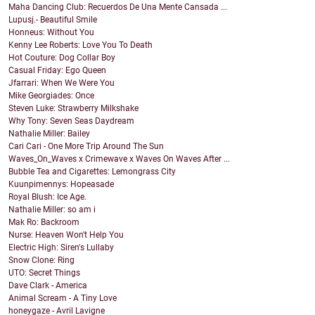
Maha Dancing Club: Recuerdos De Una Mente Cansada ...
Lupusj.- Beautiful Smile
Honneus: Without You
Kenny Lee Roberts: Love You To Death
Hot Couture: Dog Collar Boy
Casual Friday: Ego Queen
Jfarrari: When We Were You
Mike Georgiades: Once
Steven Luke: Strawberry Milkshake
Why Tony: Seven Seas Daydream
Nathalie Miller: Bailey
Cari Cari - One More Trip Around The Sun
Waves_On_Waves x Crimewave x Waves On Waves After ...
Bubble Tea and Cigarettes: Lemongrass City
Kuunpimennys: Hopeasade
Royal Blush: Ice Age.
Nathalie Miller: so am i
Mak Ro: Backroom
Nurse: Heaven Won't Help You
Electric High: Siren's Lullaby
Snow Clone: Ring
UTO: Secret Things
Dave Clark - America
Animal Scream - A Tiny Love
honeygaze - Avril Lavigne