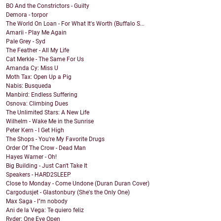
BO And the Constrictors - Guilty
Demora - torpor
The World On Loan - For What It's Worth (Buffalo S...
Amarii - Play Me Again
Pale Grey - Syd
The Feather - All My Life
Cat Merkle - The Same For Us
Amanda Cy: Miss U
Moth Tax: Open Up a Pig
Nabis: Busqueda
Manbird: Endless Suffering
Osnova: Climbing Dues
The Unlimited Stars: A New Life
Wilhelm - Wake Me in the Sunrise
Peter Kern - I Get High
The Shops - You're My Favorite Drugs
Order Of The Crow - Dead Man
Hayes Warner - Oh!
Big Building - Just Can't Take It
Speakers - HARD2SLEEP
Close to Monday - Come Undone (Duran Duran Cover)
Cargodusjet - Glastonbury (She's the Only One)
Max Saga - I"m nobody
Ani de la Vega: Te quiero feliz
Ryder: One Eye Open