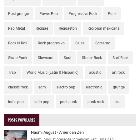
Post-grunge
Power Pop
Progressive Rock
Punk
Rap Metal
Reggae
Reggaeton
Regional mexicana
Rock N Roll
Rock progresivo
Salsa
Screamo
Skate Punk
Slowcore
Soul
Stoner Rock
Surf Rock
Trap
World Music (Latin & Hispanic)
acustic
art rock
classic rock
edm
electro pop
electronic
grunge
indie pop
latin pop
post-punk
punk rock
ska
POSTS POPULARES
Naomi August - American Zen
Naomi August presenta "American Zen" , una can…