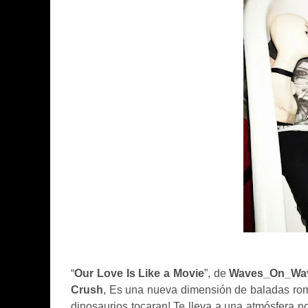
“
Our Love Is Like a Movie
”, de
Waves_On_Wave
Crush
, Es una nueva dimensión de baladas romá
dinosaurios tocaran! Te lleva a una atmósfera 