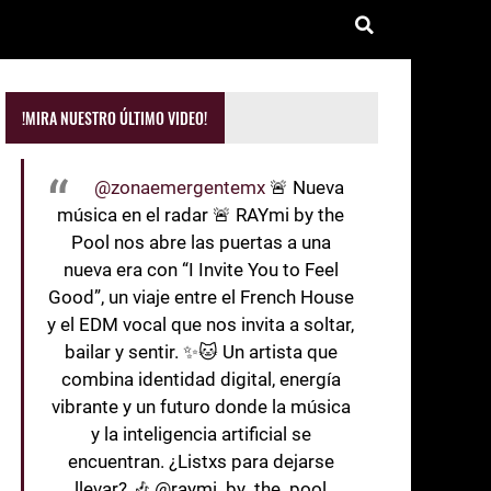
!MIRA NUESTRO ÚLTIMO VIDEO!
@zonaemergentemx
🚨 Nueva
música en el radar 🚨 RAYmi by the
Pool nos abre las puertas a una
nueva era con “I Invite You to Feel
Good”, un viaje entre el French House
y el EDM vocal que nos invita a soltar,
bailar y sentir. ✨🐱 Un artista que
combina identidad digital, energía
vibrante y un futuro donde la música
y la inteligencia artificial se
encuentran. ¿Listxs para dejarse
llevar? 🎶 @raymi_by_the_pool