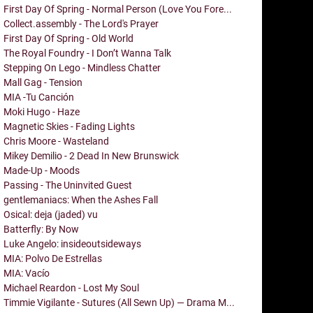
First Day Of Spring - Normal Person (Love You Fore...
Collect.assembly - The Lord's Prayer
First Day Of Spring - Old World
The Royal Foundry - I Don’t Wanna Talk
Stepping On Lego - Mindless Chatter
Mall Gag - Tension
MIA -Tu Canción
Moki Hugo - Haze
Magnetic Skies - Fading Lights
Chris Moore - Wasteland
Mikey Demilio - 2 Dead In New Brunswick
Made-Up - Moods
Passing - The Uninvited Guest
gentlemaniacs: When the Ashes Fall
Osical: deja (jaded) vu
Batterfly: By Now
Luke Angelo: insideoutsideways
MIA: Polvo De Estrellas
MIA: Vacío
Michael Reardon - Lost My Soul
Timmie Vigilante - Sutures (All Sewn Up) — Drama M...