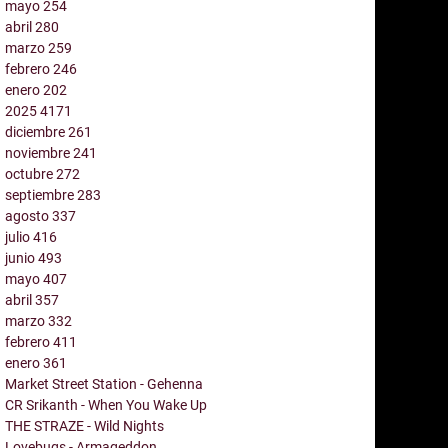
mayo
254
abril
280
marzo
259
febrero
246
enero
202
2025
4171
diciembre
261
noviembre
241
octubre
272
septiembre
283
agosto
337
julio
416
junio
493
mayo
407
abril
357
marzo
332
febrero
411
enero
361
Market Street Station - Gehenna
CR Srikanth - When You Wake Up
THE STRAZE - Wild Nights
Lovebugs - Armageddon