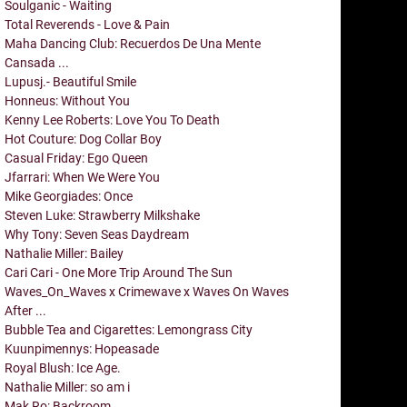
Soulganic - Waiting
Total Reverends - Love & Pain
Maha Dancing Club: Recuerdos De Una Mente
Cansada ...
Lupusj.- Beautiful Smile
Honneus: Without You
Kenny Lee Roberts: Love You To Death
Hot Couture: Dog Collar Boy
Casual Friday: Ego Queen
Jfarrari: When We Were You
Mike Georgiades: Once
Steven Luke: Strawberry Milkshake
Why Tony: Seven Seas Daydream
Nathalie Miller: Bailey
Cari Cari - One More Trip Around The Sun
Waves_On_Waves x Crimewave x Waves On Waves
After ...
Bubble Tea and Cigarettes: Lemongrass City
Kuunpimennys: Hopeasade
Royal Blush: Ice Age.
Nathalie Miller: so am i
Mak Ro: Backroom