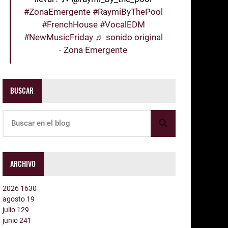
#ZonaEmergente
#RaymiByThePool
#FrenchHouse
#VocalEDM
#NewMusicFriday
♬ sonido original
- Zona Emergente
BUSCAR
ARCHIVO
2026
1630
agosto
19
julio
129
junio
241