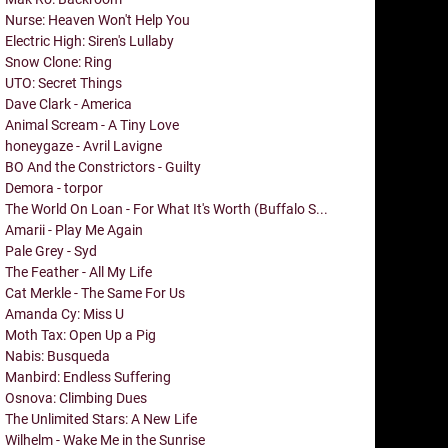
Nurse: Heaven Won't Help You
Electric High: Siren's Lullaby
Snow Clone: Ring
UTO: Secret Things
Dave Clark - America
Animal Scream - A Tiny Love
honeygaze - Avril Lavigne
BO And the Constrictors - Guilty
Demora - torpor
The World On Loan - For What It's Worth (Buffalo S...
Amarii - Play Me Again
Pale Grey - Syd
The Feather - All My Life
Cat Merkle - The Same For Us
Amanda Cy: Miss U
Moth Tax: Open Up a Pig
Nabis: Busqueda
Manbird: Endless Suffering
Osnova: Climbing Dues
The Unlimited Stars: A New Life
Wilhelm - Wake Me in the Sunrise