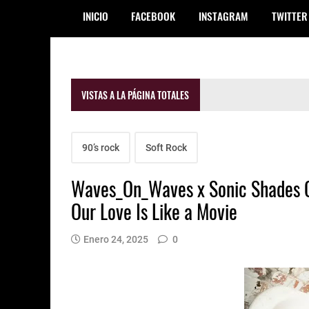
INICIO
FACEBOOK
INSTAGRAM
TWITTER
VISTAS A LA PÁGINA TOTALES
90’s rock
Soft Rock
Waves_On_Waves x Sonic Shades O
Our Love Is Like a Movie
Enero 24, 2025
0