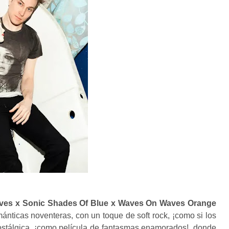
s x Sonic Shades Of Blue x Waves On Waves Orange
nticas noventeras, con un toque de soft rock, ¡como si los
nostálgica, ¡como película de fantasmas enamorados!, donde