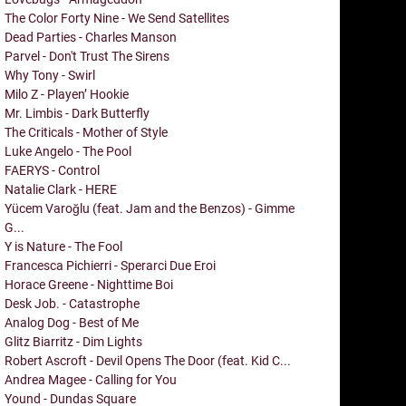
The Color Forty Nine - We Send Satellites
Dead Parties - Charles Manson
Parvel - Don't Trust The Sirens
Why Tony - Swirl
Milo Z - Playen’ Hookie
Mr. Limbis - Dark Butterfly
The Criticals - Mother of Style
Luke Angelo - The Pool
FAERYS - Control
Natalie Clark - HERE
Yücem Varoğlu (feat. Jam and the Benzos) - Gimme
G...
Y is Nature - The Fool
Francesca Pichierri - Sperarci Due Eroi
Horace Greene - Nighttime Boi
Desk Job. - Catastrophe
Analog Dog - Best of Me
Glitz Biarritz - Dim Lights
Robert Ascroft - Devil Opens The Door (feat. Kid C...
Andrea Magee - Calling for You
Yound - Dundas Square