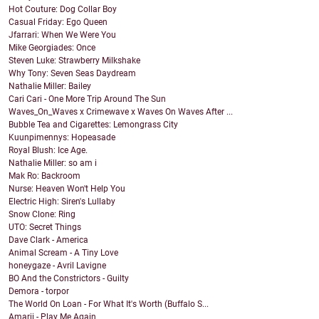
Hot Couture: Dog Collar Boy
Casual Friday: Ego Queen
Jfarrari: When We Were You
Mike Georgiades: Once
Steven Luke: Strawberry Milkshake
Why Tony: Seven Seas Daydream
Nathalie Miller: Bailey
Cari Cari - One More Trip Around The Sun
Waves_On_Waves x Crimewave x Waves On Waves After ...
Bubble Tea and Cigarettes: Lemongrass City
Kuunpimennys: Hopeasade
Royal Blush: Ice Age.
Nathalie Miller: so am i
Mak Ro: Backroom
Nurse: Heaven Won't Help You
Electric High: Siren's Lullaby
Snow Clone: Ring
UTO: Secret Things
Dave Clark - America
Animal Scream - A Tiny Love
honeygaze - Avril Lavigne
BO And the Constrictors - Guilty
Demora - torpor
The World On Loan - For What It's Worth (Buffalo S...
Amarii - Play Me Again