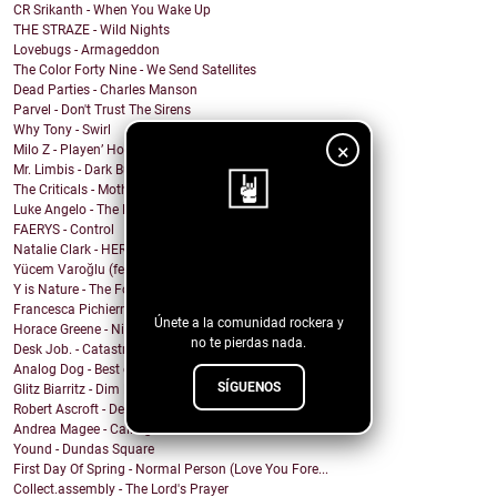
CR Srikanth - When You Wake Up
THE STRAZE - Wild Nights
Lovebugs - Armageddon
The Color Forty Nine - We Send Satellites
Dead Parties - Charles Manson
Parvel - Don't Trust The Sirens
Why Tony - Swirl
×
Milo Z - Playen’ Hookie
Mr. Limbis - Dark Butterfly
The Criticals - Mother of Style
Luke Angelo - The Pool
FAERYS - Control
Natalie Clark - HERE
¡Sigue nuestro
Yücem Varoğlu (feat. Jam and the Benzos) - Gimme G...
blog!
Y is Nature - The Fool
Francesca Pichierri - Sperarci Due Eroi
Únete a la comunidad rockera y
Horace Greene - Nighttime Boi
no te pierdas nada.
Desk Job. - Catastrophe
Analog Dog - Best of Me
SÍGUENOS
Glitz Biarritz - Dim Lights
Robert Ascroft - Devil Opens The Door (feat. Kid C...
Andrea Magee - Calling for You
Yound - Dundas Square
First Day Of Spring - Normal Person (Love You Fore...
Collect.assembly - The Lord's Prayer