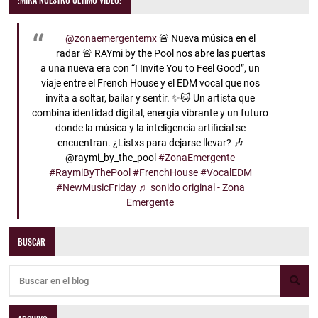
@zonaemergentemx
🚨 Nueva música en el
radar 🚨 RAYmi by the Pool nos abre las puertas
a una nueva era con “I Invite You to Feel Good”, un
viaje entre el French House y el EDM vocal que nos
invita a soltar, bailar y sentir. ✨🐱 Un artista que
combina identidad digital, energía vibrante y un futuro
donde la música y la inteligencia artificial se
encuentran. ¿Listxs para dejarse llevar? 🎶
@raymi_by_the_pool
#ZonaEmergente
#RaymiByThePool
#FrenchHouse
#VocalEDM
#NewMusicFriday
♬ sonido original - Zona
Emergente
BUSCAR