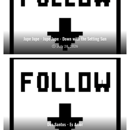
Jupe Jupe - Jupe Jupe - Down with the Setting Sun
July 28, 2026
Dos Santos - Es Amor