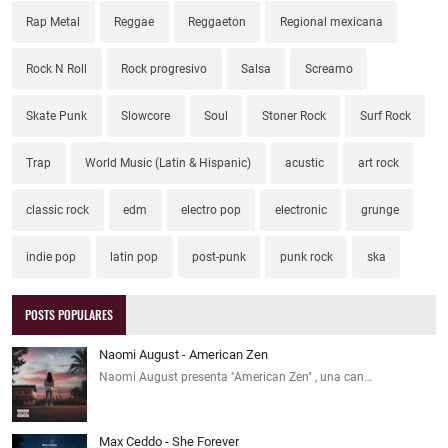
Rap Metal
Reggae
Reggaeton
Regional mexicana
Rock N Roll
Rock progresivo
Salsa
Screamo
Skate Punk
Slowcore
Soul
Stoner Rock
Surf Rock
Trap
World Music (Latin & Hispanic)
acustic
art rock
classic rock
edm
electro pop
electronic
grunge
indie pop
latin pop
post-punk
punk rock
ska
POSTS POPULARES
Naomi August - American Zen
Naomi August presenta "American Zen" , una can…
Max Ceddo - She Forever