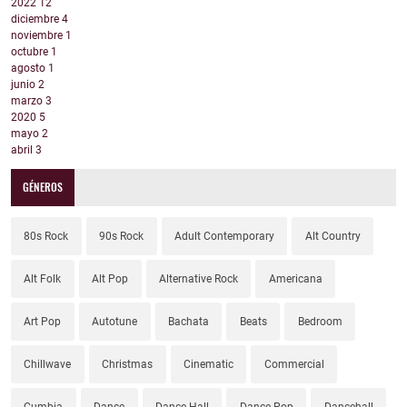
2022
12
diciembre
4
noviembre
1
octubre
1
agosto
1
junio
2
marzo
3
2020
5
mayo
2
abril
3
GÉNEROS
80s Rock
90s Rock
Adult Contemporary
Alt Country
Alt Folk
Alt Pop
Alternative Rock
Americana
Art Pop
Autotune
Bachata
Beats
Bedroom
Chillwave
Christmas
Cinematic
Commercial
Cumbia
Dance
Dance Hall
Dance Pop
Dancehall