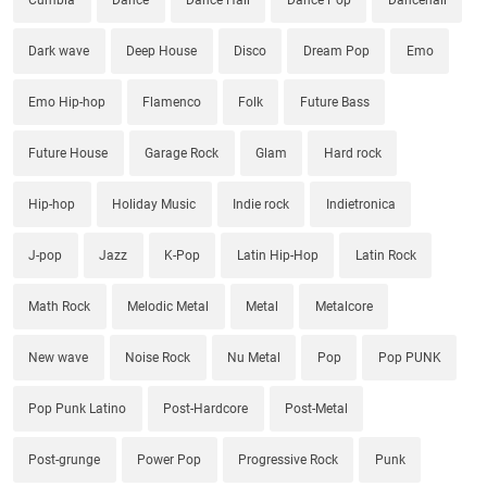
Dark wave
Deep House
Disco
Dream Pop
Emo
Emo Hip-hop
Flamenco
Folk
Future Bass
Future House
Garage Rock
Glam
Hard rock
Hip-hop
Holiday Music
Indie rock
Indietronica
J-pop
Jazz
K-Pop
Latin Hip-Hop
Latin Rock
Math Rock
Melodic Metal
Metal
Metalcore
New wave
Noise Rock
Nu Metal
Pop
Pop PUNK
Pop Punk Latino
Post-Hardcore
Post-Metal
Post-grunge
Power Pop
Progressive Rock
Punk