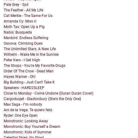
Pale Grey - Syd
The Feather - All My Life
Cat Merkle - The Same For Us
Amanda Cy: Miss U
Moth Tax: Open Up a Pig
Nabis: Busqueda
Manbird: Endless Suffering
Osnova: Climbing Dues
The Unlimited Stars: A New Life
Wilhelm - Wake Me in the Sunrise
Peter Kern - I Get High
The Shops - You're My Favorite Drugs
Order Of The Crow - Dead Man
Hayes Warner - Oh!
Big Building - Just Can't Take It
Speakers - HARD2SLEEP
Close to Monday - Come Undone (Duran Duran Cover)
Cargodusjet - Glastonbury (She's the Only One)
Max Saga - I"m nobody
Ani de la Vega: Te quiero feliz
Ryder: One Eye Open
Monotronic: Looking Away
Monotronic: Buy Yourself a Dream
Monotronic: Kids of Summer
Celestial Skies: Go Slow!