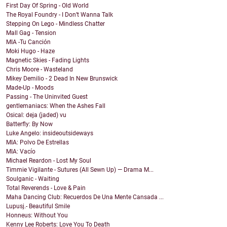
First Day Of Spring - Old World
The Royal Foundry - I Don’t Wanna Talk
Stepping On Lego - Mindless Chatter
Mall Gag - Tension
MIA -Tu Canción
Moki Hugo - Haze
Magnetic Skies - Fading Lights
Chris Moore - Wasteland
Mikey Demilio - 2 Dead In New Brunswick
Made-Up - Moods
Passing - The Uninvited Guest
gentlemaniacs: When the Ashes Fall
Osical: deja (jaded) vu
Batterfly: By Now
Luke Angelo: insideoutsideways
MIA: Polvo De Estrellas
MIA: Vacío
Michael Reardon - Lost My Soul
Timmie Vigilante - Sutures (All Sewn Up) — Drama M...
Soulganic - Waiting
Total Reverends - Love & Pain
Maha Dancing Club: Recuerdos De Una Mente Cansada ...
Lupusj.- Beautiful Smile
Honneus: Without You
Kenny Lee Roberts: Love You To Death