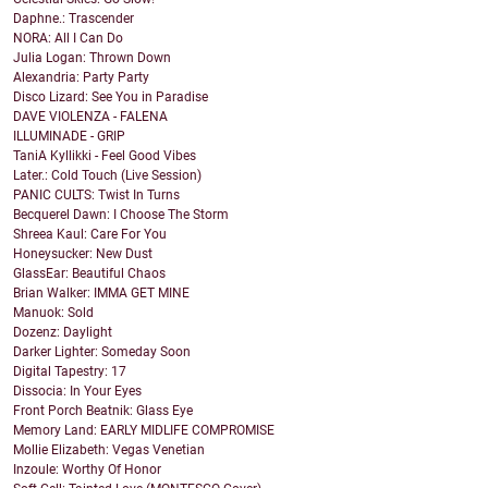
Daphne.: Trascender
NORA: All I Can Do
Julia Logan: Thrown Down
Alexandria: Party Party
Disco Lizard: See You in Paradise
DAVE VIOLENZA - FALENA
ILLUMINADE - GRIP
TaniA Kyllikki - Feel Good Vibes
Later.: Cold Touch (Live Session)
PANIC CULTS: Twist In Turns
Becquerel Dawn: I Choose The Storm
Shreea Kaul: Care For You
Honeysucker: New Dust
GlassEar: Beautiful Chaos
Brian Walker: IMMA GET MINE
Manuok: Sold
Dozenz: Daylight
Darker Lighter: Someday Soon
Digital Tapestry: 17
Dissocia: In Your Eyes
Front Porch Beatnik: Glass Eye
Memory Land: EARLY MIDLIFE COMPROMISE
Mollie Elizabeth: Vegas Venetian
Inzoule: Worthy Of Honor