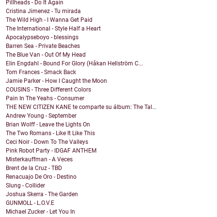
Pillheads - Do It Again
Cristina Jimenez - Tu mirada
The Wild High - I Wanna Get Paid
The International - Style Half a Heart
Apocalypseboyo - blessings
Barren Sea - Private Beaches
The Blue Van - Out Of My Head
Elin Engdahl - Bound For Glory (Håkan Hellström C...
Tom Frances - Smack Back
Jamie Parker - How I Caught the Moon
COUSINS - Three Different Colors
Pain In The Yeahs - Consumer
THE NEW CITIZEN KANE te comparte su álbum: The Tal...
Andrew Young - September
Brian Wolff - Leave the Lights On
The Two Romans - Like It Like This
Ceci Noir - Down To The Valleys
Pink Robot Party - IDGAF ANTHEM
Misterkauffman - A Veces
Brent de la Cruz - TBD
Renacuajo De Oro - Destino
Slung - Collider
Joshua Skerra - The Garden
GUNMOLL - L.O.V.E
Michael Zucker - Let You In