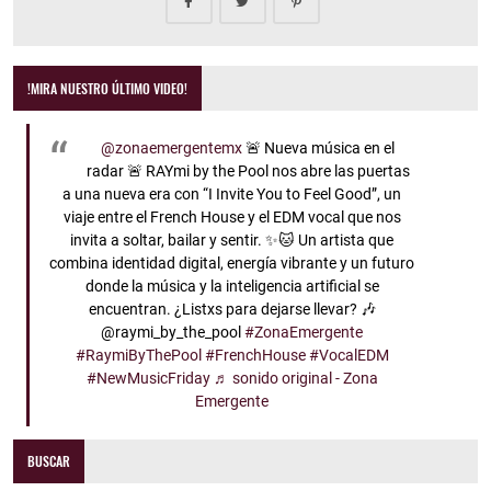
!MIRA NUESTRO ÚLTIMO VIDEO!
@zonaemergentemx
🚨 Nueva música en el
radar 🚨 RAYmi by the Pool nos abre las puertas
a una nueva era con “I Invite You to Feel Good”, un
viaje entre el French House y el EDM vocal que nos
invita a soltar, bailar y sentir. ✨🐱 Un artista que
combina identidad digital, energía vibrante y un futuro
donde la música y la inteligencia artificial se
encuentran. ¿Listxs para dejarse llevar? 🎶
@raymi_by_the_pool
#ZonaEmergente
#RaymiByThePool
#FrenchHouse
#VocalEDM
#NewMusicFriday
♬ sonido original - Zona
Emergente
BUSCAR