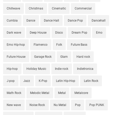
Chillwave
Christmas
Cinematic
Commercial
Cumbia
Dance
Dance Hall
Dance Pop
Dancehall
Dark wave
Deep House
Disco
Dream Pop
Emo
Emo Hip-hop
Flamenco
Folk
Future Bass
Future House
Garage Rock
Glam
Hard rock
Hip-hop
Holiday Music
Indie rock
Indietronica
J-pop
Jazz
K-Pop
Latin Hip-Hop
Latin Rock
Math Rock
Melodic Metal
Metal
Metalcore
New wave
Noise Rock
Nu Metal
Pop
Pop PUNK