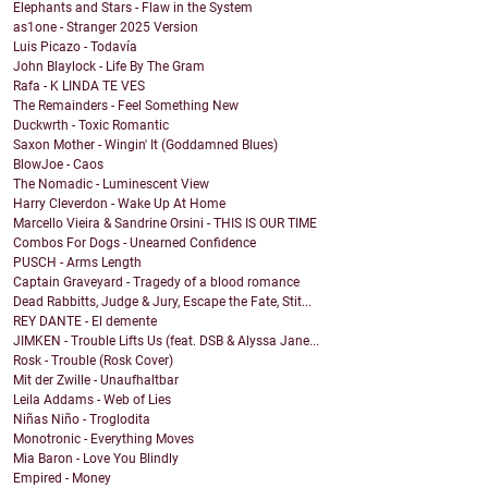
Elephants and Stars - Flaw in the System
as1one - Stranger 2025 Version
Luis Picazo - Todavía
John Blaylock - Life By The Gram
Rafa - K LINDA TE VES
The Remainders - Feel Something New
Duckwrth - Toxic Romantic
Saxon Mother - Wingin' It (Goddamned Blues)
BlowJoe - Caos
The Nomadic - Luminescent View
Harry Cleverdon - Wake Up At Home
Marcello Vieira & Sandrine Orsini - THIS IS OUR TIME
Combos For Dogs - Unearned Confidence
PUSCH - Arms Length
Captain Graveyard - Tragedy of a blood romance
Dead Rabbitts, Judge & Jury, Escape the Fate, Stit...
REY DANTE - El demente
JIMKEN - Trouble Lifts Us (feat. DSB & Alyssa Jane...
Rosk - Trouble (Rosk Cover)
Mit der Zwille - Unaufhaltbar
Leila Addams - Web of Lies
Niñas Niño - Troglodita
Monotronic - Everything Moves
Mia Baron - Love You Blindly
Empired - Money