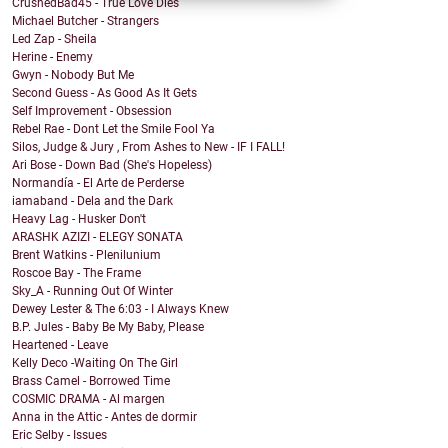
CrushedBad45 - True Love Dies
Michael Butcher - Strangers
Led Zap - Sheila
Herine - Enemy
Gwyn - Nobody But Me
Second Guess - As Good As It Gets
Self Improvement - Obsession
Rebel Rae - Dont Let the Smile Fool Ya
Silos, Judge & Jury , From Ashes to New - IF I FALL!
Ari Bose - Down Bad (She's Hopeless)
Normandía - El Arte de Perderse
iamaband - Dela and the Dark
Heavy Lag - Husker Don't
ARASHK AZIZI - ELEGY SONATA
Brent Watkins - Plenilunium
Roscoe Bay - The Frame
Sky_A - Running Out Of Winter
Dewey Lester & The 6:03 - I Always Knew
B.P. Jules - Baby Be My Baby, Please
Heartened - Leave
Kelly Deco -Waiting On The Girl
Brass Camel - Borrowed Time
COSMIC DRAMA - Al margen
Anna in the Attic - Antes de dormir
Eric Selby - Issues