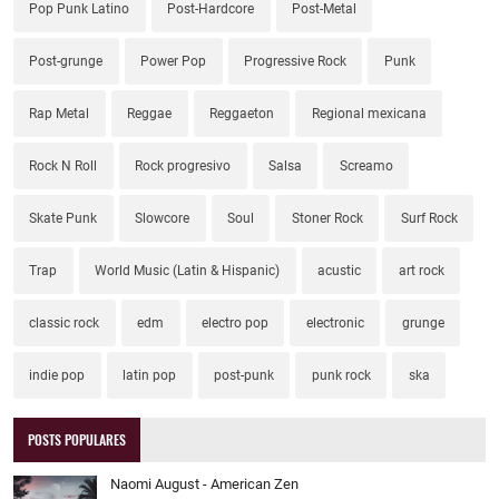
Pop Punk Latino
Post-Hardcore
Post-Metal
Post-grunge
Power Pop
Progressive Rock
Punk
Rap Metal
Reggae
Reggaeton
Regional mexicana
Rock N Roll
Rock progresivo
Salsa
Screamo
Skate Punk
Slowcore
Soul
Stoner Rock
Surf Rock
Trap
World Music (Latin & Hispanic)
acustic
art rock
classic rock
edm
electro pop
electronic
grunge
indie pop
latin pop
post-punk
punk rock
ska
POSTS POPULARES
Naomi August - American Zen