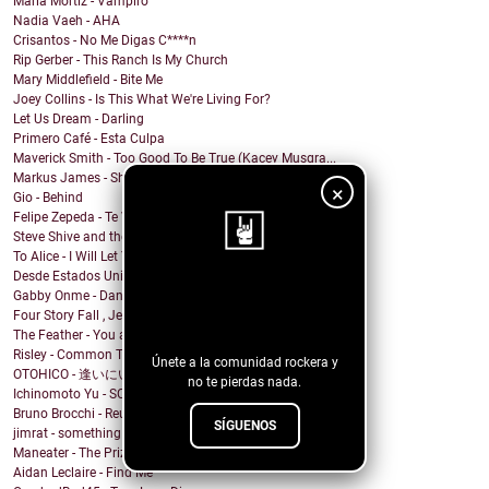
María Mortiz - Vampiro
Nadia Vaeh - AHA
Crisantos - No Me Digas C****n
Rip Gerber - This Ranch Is My Church
Mary Middlefield - Bite Me
Joey Collins - Is This What We're Living For?
Let Us Dream - Darling
Primero Café - Esta Culpa
Maverick Smith - Too Good To Be True (Kacey Musgra...
Markus James - Shake
×
Gio - Behind
Felipe Zepeda - Te Vas Sin Preguntar
Steve Shive and the Urban Saints, Tanqueray Haywar...
To Alice - I Will Let You Down
Desde Estados Unidos MR.PISS nos regala guitarr...
¡Sigue nuestro
Gabby Onme - Dance in the Mirror
Four Story Fall , Jeremy Abrams - weather // whether
blog!
The Feather - You and I
Risley - Common Thread
Únete a la comunidad rockera y
OTOHICO - 逢いにいきたい - 2023 Remake
no te pierdas nada.
Ichinomoto Yu - SCARS BLEEYO!!
Bruno Brocchi - Reunite
SÍGUENOS
jimrat - something
Maneater - The Prize
Aidan Leclaire - Find Me