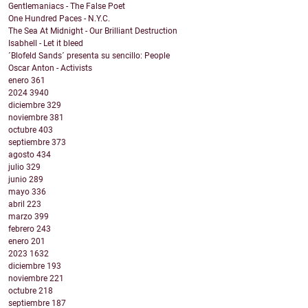
Gentlemaniacs - The False Poet
One Hundred Paces - N.Y.C.
The Sea At Midnight - Our Brilliant Destruction
Isabhell - Let it bleed
´Blofeld Sands´ presenta su sencillo: People
Oscar Anton - Activists
enero
361
2024
3940
diciembre
329
noviembre
381
octubre
403
septiembre
373
agosto
434
julio
329
junio
289
mayo
336
abril
223
marzo
399
febrero
243
enero
201
2023
1632
diciembre
193
noviembre
221
octubre
218
septiembre
187