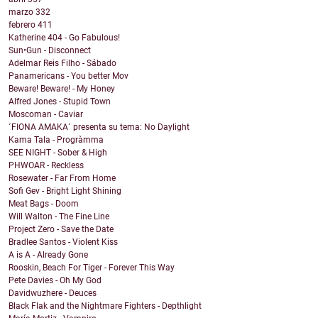
marzo
332
febrero
411
Katherine 404 - Go Fabulous!
Sun•Gun - Disconnect
Adelmar Reis Filho - Sábado
Panamericans - You better Mov
Beware! Beware! - My Honey
Alfred Jones - Stupid Town
Moscoman - Caviar
´FIONA AMAKA´ presenta su tema: No Daylight
Kama Tala - Progràmma
SEE NIGHT - Sober & High
PHWOAR - Reckless
Rosewater - Far From Home
Sofi Gev - Bright Light Shining
Meat Bags - Doom
Will Walton - The Fine Line
Project Zero - Save the Date
Bradlee Santos - Violent Kiss
A is A - Already Gone
Rooskin, Beach For Tiger - Forever This Way
Pete Davies - Oh My God
Davidwuzhere - Deuces
Black Flak and the Nightmare Fighters - Depthlight