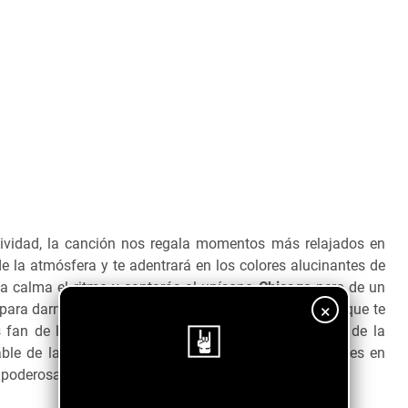
ividad, la canción nos regala momentos más relajados en
e la atmósfera y te adentrará en los colores alucinantes de
a calma el ritmo y cantarás al unísono
Chicago
pero de un
×
ara darnos fuerza y una agresividad que se siente y que te
 fan de las guitarras psicodélicas amarás el sonido de la
ble de la armónica que aparece en algunos compases en
poderosa que no debes dejar escapar.
¡Sigue nuestro blog!