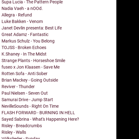
Supa Lucia - The Pattern People
Nadia Vaeh - a nOOd.
Allegra - Refund
Luke Bakken - Venom
Janet Devlin presenta: Best Life
Great Adamz - Fantastic
Markus Schulz - You Belong
TOJSS - Broken Echoes
K.Shaney - In The Midst
Strange Plants - Horseshoe Smile
fuseo x Jon Klaasen - Save Me
Rotten Sofa - Anti Sober
Brian Mackey - Going Outside
Reviver - Thunder
Paul Nielsen - Seven Out
Samurai Drive - Jump Start
NevilleSounds - Right On Time
FLASH FORWARD - BURNING IN HELL
Sayed Sabrina - What's Happening Here?
Risley - Breadcrumbs
Risley - Walls
Völkslieder - Sunday