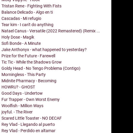
Tristan Rene - Fighting With Fists
Balance Delicado - Algo en ti
Cascadas - Mi refugio
Tear kim - I can't do anything
Natael Canus - Versatile (2022 Remastered) (Remix ...
Holy Dose - Magik
Sofi Bonde - A Minute
Jake Anthonyx - what happened to yesterday?
Prize for the Future - Farewell
Tic Tic - While the Shadows Grow
Goldy Head - No Tengo Problema (Contigo)
Morningless - This Party
Midnite Pharmacy - Becoming
HOWRU? - GHOST
Good Days - Undertow
Fur Trapper - Own Worst Enemy
Woolfish - Million Ways
joyful. - The River
Scared Little Toaster - NO DECAF
Rey Vlad - Llegando al puerto
Rey Vlad - Perdido en altamar