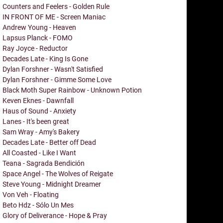
Counters and Feelers - Golden Rule
IN FRONT OF ME - Screen Maniac
Andrew Young - Heaven
Lapsus Planck - FOMO
Ray Joyce - Reductor
Decades Late - King Is Gone
Dylan Forshner - Wasn't Satisfied
Dylan Forshner - Gimme Some Love
Black Moth Super Rainbow - Unknown Potion
Keven Eknes - Dawnfall
Haus of Sound - Anxiety
Lanes - It's been great
Sam Wray - Amy's Bakery
Decades Late - Better off Dead
All Coasted - Like I Want
Teana - Sagrada Bendición
Space Angel - The Wolves of Reigate
Steve Young - Midnight Dreamer
Von Veh - Floating
Beto Hdz - Sólo Un Mes
Glory of Deliverance - Hope & Pray