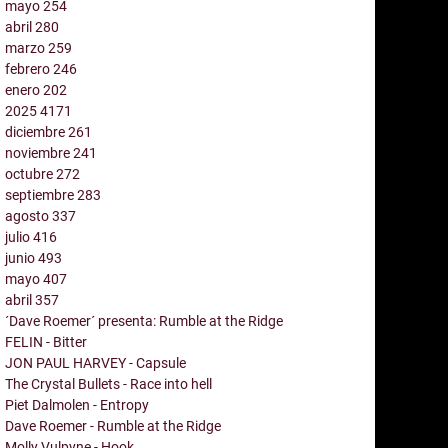
mayo
254
abril
280
marzo
259
febrero
246
enero
202
2025
4171
diciembre
261
noviembre
241
octubre
272
septiembre
283
agosto
337
julio
416
junio
493
mayo
407
abril
357
´Dave Roemer´ presenta: Rumble at the Ridge
FELIN - Bitter
JON PAUL HARVEY - Capsule
The Crystal Bullets - Race into hell
Piet Dalmolen - Entropy
Dave Roemer - Rumble at the Ridge
Molly Vulpyne - Hook