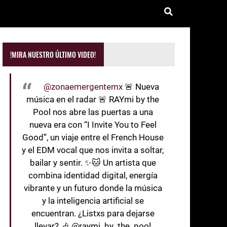
!MIRA NUESTRO ÚLTIMO VIDEO!
@zonaemergentemx
🚨 Nueva
música en el radar 🚨 RAYmi by the
Pool nos abre las puertas a una
nueva era con “I Invite You to Feel
Good”, un viaje entre el French House
y el EDM vocal que nos invita a soltar,
bailar y sentir. ✨🐱 Un artista que
combina identidad digital, energía
vibrante y un futuro donde la música
y la inteligencia artificial se
encuentran. ¿Listxs para dejarse
llevar? 🎶 @raymi_by_the_pool