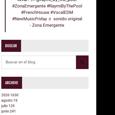
#ZonaEmergente
#RaymiByThePool
#FrenchHouse
#VocalEDM
#NewMusicFriday
♬ sonido original
- Zona Emergente
BUSCAR
ARCHIVO
2026
1630
agosto
19
julio
129
junio
241