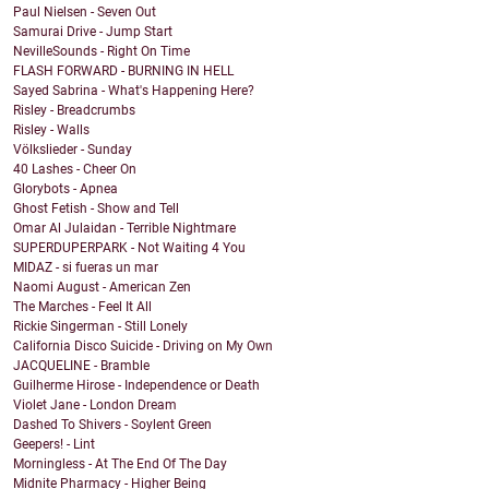
Paul Nielsen - Seven Out
Samurai Drive - Jump Start
NevilleSounds - Right On Time
FLASH FORWARD - BURNING IN HELL
Sayed Sabrina - What's Happening Here?
Risley - Breadcrumbs
Risley - Walls
Völkslieder - Sunday
40 Lashes - Cheer On
Glorybots - Apnea
Ghost Fetish - Show and Tell
Omar Al Julaidan - Terrible Nightmare
SUPERDUPERPARK - Not Waiting 4 You
MIDAZ - si fueras un mar
Naomi August - American Zen
The Marches - Feel It All
Rickie Singerman - Still Lonely
California Disco Suicide - Driving on My Own
JACQUELINE - Bramble
Guilherme Hirose - Independence or Death
Violet Jane - London Dream
Dashed To Shivers - Soylent Green
Geepers! - Lint
Morningless - At The End Of The Day
Midnite Pharmacy - Higher Being