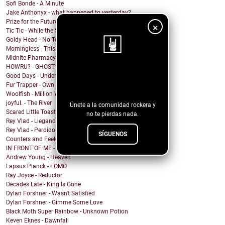
Sofi Bonde - A Minute
Jake Anthonyx - what happened to yesterday?
Prize for the Future - Farewell
×
Tic Tic - While the Shadows Grow
Goldy Head - No Tengo Problema (Contigo)
Morningless - This Party
Midnite Pharmacy - Becoming
HOWRU? - GHOST
¡Sigue nuestro
Good Days - Undertow
Fur Trapper - Own Worst Enemy
blog!
Woolfish - Million Ways
joyful. - The River
Únete a la comunidad rockera y
Scared Little Toaster - NO DECAF
no te pierdas nada.
Rey Vlad - Llegando al puerto
Rey Vlad - Perdido en altamar
SÍGUENOS
Counters and Feelers - Golden Rule
IN FRONT OF ME - Screen Maniac
Andrew Young - Heaven
Lapsus Planck - FOMO
Ray Joyce - Reductor
Decades Late - King Is Gone
Dylan Forshner - Wasn't Satisfied
Dylan Forshner - Gimme Some Love
Black Moth Super Rainbow - Unknown Potion
Keven Eknes - Dawnfall