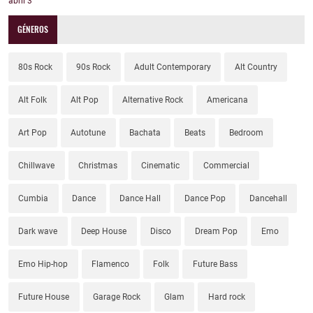
abril
3
GÉNEROS
80s Rock
90s Rock
Adult Contemporary
Alt Country
Alt Folk
Alt Pop
Alternative Rock
Americana
Art Pop
Autotune
Bachata
Beats
Bedroom
Chillwave
Christmas
Cinematic
Commercial
Cumbia
Dance
Dance Hall
Dance Pop
Dancehall
Dark wave
Deep House
Disco
Dream Pop
Emo
Emo Hip-hop
Flamenco
Folk
Future Bass
Future House
Garage Rock
Glam
Hard rock