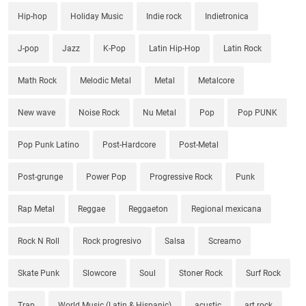
Hip-hop
Holiday Music
Indie rock
Indietronica
J-pop
Jazz
K-Pop
Latin Hip-Hop
Latin Rock
Math Rock
Melodic Metal
Metal
Metalcore
New wave
Noise Rock
Nu Metal
Pop
Pop PUNK
Pop Punk Latino
Post-Hardcore
Post-Metal
Post-grunge
Power Pop
Progressive Rock
Punk
Rap Metal
Reggae
Reggaeton
Regional mexicana
Rock N Roll
Rock progresivo
Salsa
Screamo
Skate Punk
Slowcore
Soul
Stoner Rock
Surf Rock
Trap
World Music (Latin & Hispanic)
acustic
art rock