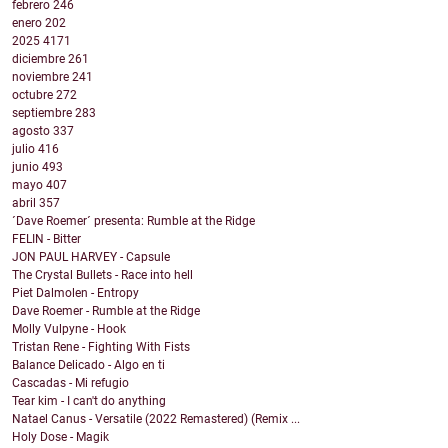
febrero
246
enero
202
2025
4171
diciembre
261
noviembre
241
octubre
272
septiembre
283
agosto
337
julio
416
junio
493
mayo
407
abril
357
´Dave Roemer´ presenta: Rumble at the Ridge
FELIN - Bitter
JON PAUL HARVEY - Capsule
The Crystal Bullets - Race into hell
Piet Dalmolen - Entropy
Dave Roemer - Rumble at the Ridge
Molly Vulpyne - Hook
Tristan Rene - Fighting With Fists
Balance Delicado - Algo en ti
Cascadas - Mi refugio
Tear kim - I can't do anything
Natael Canus - Versatile (2022 Remastered) (Remix ...
Holy Dose - Magik