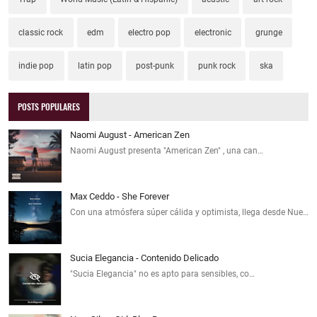
classic rock
edm
electro pop
electronic
grunge
indie pop
latin pop
post-punk
punk rock
ska
POSTS POPULARES
Naomi August - American Zen
Naomi August presenta "American Zen" , una can…
Max Ceddo - She Forever
Con una atmósfera súper cálida y optimista, llega desde Nue…
Sucia Elegancia - Contenido Delicado
"Sucia Elegancia" no es apto para sensibles, co…