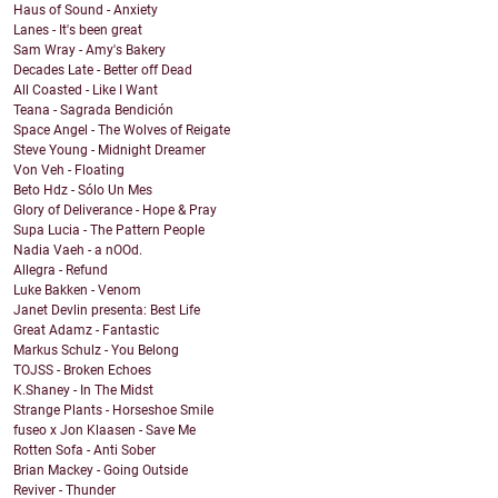
Haus of Sound - Anxiety
Lanes - It's been great
Sam Wray - Amy's Bakery
Decades Late - Better off Dead
All Coasted - Like I Want
Teana - Sagrada Bendición
Space Angel - The Wolves of Reigate
Steve Young - Midnight Dreamer
Von Veh - Floating
Beto Hdz - Sólo Un Mes
Glory of Deliverance - Hope & Pray
Supa Lucia - The Pattern People
Nadia Vaeh - a nOOd.
Allegra - Refund
Luke Bakken - Venom
Janet Devlin presenta: Best Life
Great Adamz - Fantastic
Markus Schulz - You Belong
TOJSS - Broken Echoes
K.Shaney - In The Midst
Strange Plants - Horseshoe Smile
fuseo x Jon Klaasen - Save Me
Rotten Sofa - Anti Sober
Brian Mackey - Going Outside
Reviver - Thunder