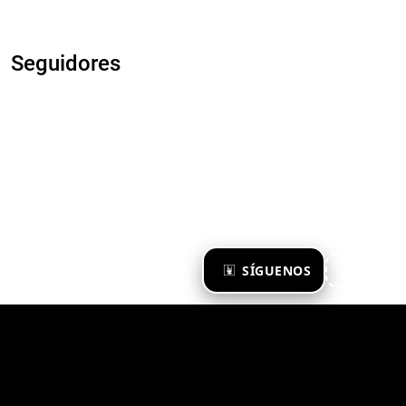
Seguidores
×
SÍGUENOS
Ya te sigo