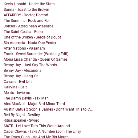
Kevin Honold - Under the Stars
Sarina - Toast to the Broken
ALTARBOY - Doctor, Doctor!
The Sunmills - Rock and Roll
Jonsor - Atseginean Atsekabe
The Saint Cecilia - Roller
One of the Broken - Seeds of Doubt
Sin Ausencia - Nada Que Perder
After Nations - Vāsanām
Frank - Sweet Surrender (Wedding Edit)
Mona Lissa Chanda - Queen Of Games
Benny Jay - Just Say The Words
Benny Jay - Alexandria
Benny Jay - Hang On
Cavane - Evil Until
Kairvina - Bait
Mento - Invierno
The Damn Devils - Tax Man
Alex MacNeil - Major Bird Minor Third
Austin Gatus x Sophia James - Don’t Want This to C...
Red By Night - Destiny
Ritualspeaker - Sword
M4TR - Let Love Turn This World Around
Caper Clowns - Take A Number (Join The Line)
The Owen Guns - Me And My Big Mouth