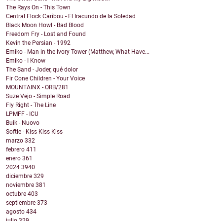
The Rays On - This Town
Central Flock Caribou - El Iracundo de la Soledad
Black Moon Howl - Bad Blood
Freedom Fry - Lost and Found
Kevin the Persian - 1992
Emiko - Man in the Ivory Tower (Matthew, What Have...
Emiko - I Know
The Sand - Joder, qué dolor
Fir Cone Children - Your Voice
MOUNTAINX - ORB/281
Suze Vejo - Simple Road
Fly Right - The Line
LPMFF - ICU
Buik - Nuovo
Softie - Kiss Kiss Kiss
marzo
332
febrero
411
enero
361
2024
3940
diciembre
329
noviembre
381
octubre
403
septiembre
373
agosto
434
julio
329