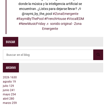
donde la música y la inteligencia artificial se
encuentran. ¿Listxs para dejarse llevar? 🎶
@raymi_by_the_pool
#ZonaEmergente
#RaymiByThePool
#FrenchHouse
#VocalEDM
#NewMusicFriday
♬ sonido original - Zona
Emergente
BUSCAR
ARCHIVO
2026
1630
agosto
19
julio
129
junio
241
mayo
254
abril
280
marzo
259