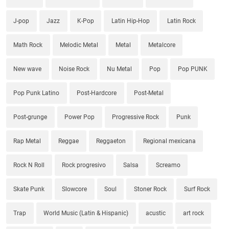
J-pop
Jazz
K-Pop
Latin Hip-Hop
Latin Rock
Math Rock
Melodic Metal
Metal
Metalcore
New wave
Noise Rock
Nu Metal
Pop
Pop PUNK
Pop Punk Latino
Post-Hardcore
Post-Metal
Post-grunge
Power Pop
Progressive Rock
Punk
Rap Metal
Reggae
Reggaeton
Regional mexicana
Rock N Roll
Rock progresivo
Salsa
Screamo
Skate Punk
Slowcore
Soul
Stoner Rock
Surf Rock
Trap
World Music (Latin & Hispanic)
acustic
art rock