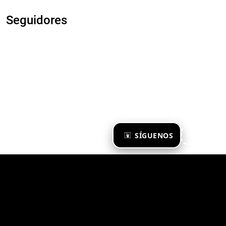
Seguidores
×
SÍGUENOS
Ya te sigo