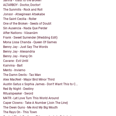
Sarina - Toast to the Broken
ALTARBOY - Doctor, Doctor!
The Sunmills - Rock and Roll
Jonsor - Atseginean Atsekabe
The Saint Cecilia - Roller
One of the Broken - Seeds of Doubt
Sin Ausencia - Nada Que Perder
After Nations - Vāsanām
Frank - Sweet Surrender (Wedding Edit)
Mona Lissa Chanda - Queen Of Games
Benny Jay - Just Say The Words
Benny Jay - Alexandria
Benny Jay - Hang On
Cavane - Evil Until
Kairvina - Bait
Mento - Invierno
The Damn Devils - Tax Man
Alex MacNeil - Major Bird Minor Third
Austin Gatus x Sophia James - Don’t Want This to C...
Red By Night - Destiny
Ritualspeaker - Sword
M4TR - Let Love Turn This World Around
Caper Clowns - Take A Number (Join The Line)
The Owen Guns - Me And My Big Mouth
The Rays On - This Town