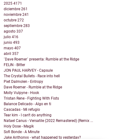
2025
4171
diciembre
261
noviembre
241
octubre
272
septiembre
283
agosto
337
julio
416
junio
493
mayo
407
abril
357
´Dave Roemer´ presenta: Rumble at the Ridge
FELIN - Bitter
JON PAUL HARVEY - Capsule
The Crystal Bullets - Race into hell
Piet Dalmolen - Entropy
Dave Roemer - Rumble at the Ridge
Molly Vulpyne - Hook
Tristan Rene - Fighting With Fists
Balance Delicado - Algo en ti
Cascadas - Mi refugio
Tear kim - I can't do anything
Natael Canus - Versatile (2022 Remastered) (Remix ...
Holy Dose - Magik
Sofi Bonde - A Minute
Jake Anthonyx - what happened to yesterday?