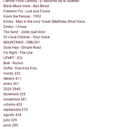
Central Flock Caribou - El Iracundo de la Soledad
Black Moon Howl - Bad Blood
Freedom Fry - Lost and Found
Kevin the Persian - 1992
Emiko - Man in the Ivory Tower (Matthew, What Have...
Emiko - I Know
The Sand - Joder, qué dolor
Fir Cone Children - Your Voice
MOUNTAINX - ORB/281
Suze Vejo - Simple Road
Fly Right - The Line
LPMFF - ICU
Buik - Nuovo
Softie - Kiss Kiss Kiss
marzo
332
febrero
411
enero
361
2024
3940
diciembre
329
noviembre
381
octubre
403
septiembre
373
agosto
434
julio
329
junio
289