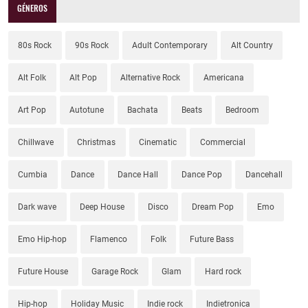
GÉNEROS
80s Rock
90s Rock
Adult Contemporary
Alt Country
Alt Folk
Alt Pop
Alternative Rock
Americana
Art Pop
Autotune
Bachata
Beats
Bedroom
Chillwave
Christmas
Cinematic
Commercial
Cumbia
Dance
Dance Hall
Dance Pop
Dancehall
Dark wave
Deep House
Disco
Dream Pop
Emo
Emo Hip-hop
Flamenco
Folk
Future Bass
Future House
Garage Rock
Glam
Hard rock
Hip-hop
Holiday Music
Indie rock
Indietronica