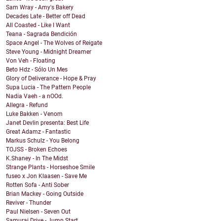
Sam Wray - Amy's Bakery
Decades Late - Better off Dead
All Coasted - Like I Want
Teana - Sagrada Bendición
Space Angel - The Wolves of Reigate
Steve Young - Midnight Dreamer
Von Veh - Floating
Beto Hdz - Sólo Un Mes
Glory of Deliverance - Hope & Pray
Supa Lucia - The Pattern People
Nadia Vaeh - a nOOd.
Allegra - Refund
Luke Bakken - Venom
Janet Devlin presenta: Best Life
Great Adamz - Fantastic
Markus Schulz - You Belong
TOJSS - Broken Echoes
K.Shaney - In The Midst
Strange Plants - Horseshoe Smile
fuseo x Jon Klaasen - Save Me
Rotten Sofa - Anti Sober
Brian Mackey - Going Outside
Reviver - Thunder
Paul Nielsen - Seven Out
Samurai Drive - Jump Start