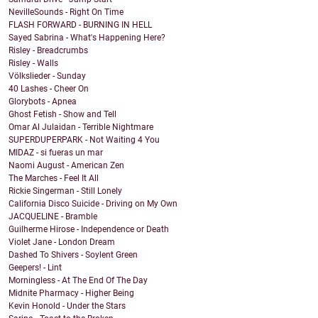
NevilleSounds - Right On Time
FLASH FORWARD - BURNING IN HELL
Sayed Sabrina - What's Happening Here?
Risley - Breadcrumbs
Risley - Walls
Völkslieder - Sunday
40 Lashes - Cheer On
Glorybots - Apnea
Ghost Fetish - Show and Tell
Omar Al Julaidan - Terrible Nightmare
SUPERDUPERPARK - Not Waiting 4 You
MIDAZ - si fueras un mar
Naomi August - American Zen
The Marches - Feel It All
Rickie Singerman - Still Lonely
California Disco Suicide - Driving on My Own
JACQUELINE - Bramble
Guilherme Hirose - Independence or Death
Violet Jane - London Dream
Dashed To Shivers - Soylent Green
Geepers! - Lint
Morningless - At The End Of The Day
Midnite Pharmacy - Higher Being
Kevin Honold - Under the Stars