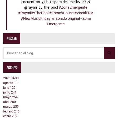
encuentran. ¿Listxs para dejarse llevar? 🎶
@raymi_by_the_pool
#ZonaEmergente
#RaymiByThePool
#FrenchHouse
#VocalEDM
#NewMusicFriday
♬ sonido original - Zona
Emergente
BUSCAR
ARCHIVO
2026
1630
agosto
19
julio
129
junio
241
mayo
254
abril
280
marzo
259
febrero
246
enero
202