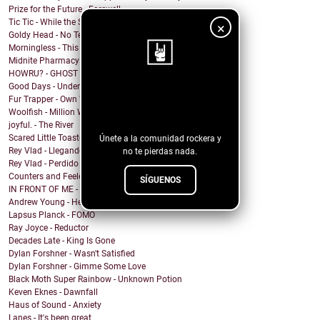
Prize for the Future - Farewell
Tic Tic - While the Shadows Grow
×
Goldy Head - No Tengo Problema (Contigo)
Morningless - This Party
Midnite Pharmacy - Becoming
HOWRU? - GHOST
Good Days - Undertow
¡Sigue nuestro
Fur Trapper - Own Worst Enemy
Woolfish - Million Ways
blog!
joyful. - The River
Scared Little Toaster - NO DECAF
Únete a la comunidad rockera y
Rey Vlad - Llegando al puerto
no te pierdas nada.
Rey Vlad - Perdido en altamar
Counters and Feelers - Golden Rule
SÍGUENOS
IN FRONT OF ME - Screen Maniac
Andrew Young - Heaven
Lapsus Planck - FOMO
Ray Joyce - Reductor
Decades Late - King Is Gone
Dylan Forshner - Wasn't Satisfied
Dylan Forshner - Gimme Some Love
Black Moth Super Rainbow - Unknown Potion
Keven Eknes - Dawnfall
Haus of Sound - Anxiety
Lanes - It's been great