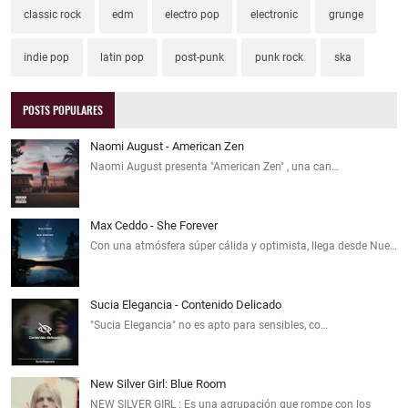
classic rock
edm
electro pop
electronic
grunge
indie pop
latin pop
post-punk
punk rock
ska
POSTS POPULARES
Naomi August - American Zen
Naomi August presenta "American Zen" , una can…
Max Ceddo - She Forever
Con una atmósfera súper cálida y optimista, llega desde Nue…
Sucia Elegancia - Contenido Delicado
"Sucia Elegancia" no es apto para sensibles, co…
New Silver Girl: Blue Room
NEW SILVER GIRL : Es una agrupación que rompe con los