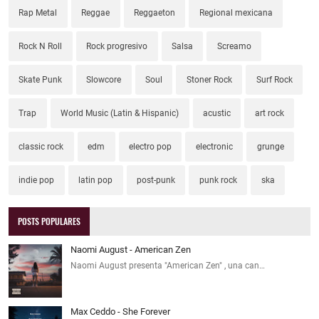
Rap Metal
Reggae
Reggaeton
Regional mexicana
Rock N Roll
Rock progresivo
Salsa
Screamo
Skate Punk
Slowcore
Soul
Stoner Rock
Surf Rock
Trap
World Music (Latin & Hispanic)
acustic
art rock
classic rock
edm
electro pop
electronic
grunge
indie pop
latin pop
post-punk
punk rock
ska
POSTS POPULARES
Naomi August - American Zen
Naomi August presenta "American Zen" , una can…
Max Ceddo - She Forever