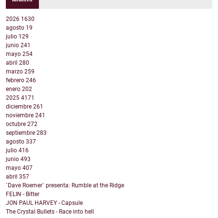
2026
1630
agosto
19
julio
129
junio
241
mayo
254
abril
280
marzo
259
febrero
246
enero
202
2025
4171
diciembre
261
noviembre
241
octubre
272
septiembre
283
agosto
337
julio
416
junio
493
mayo
407
abril
357
´Dave Roemer´ presenta: Rumble at the Ridge
FELIN - Bitter
JON PAUL HARVEY - Capsule
The Crystal Bullets - Race into hell