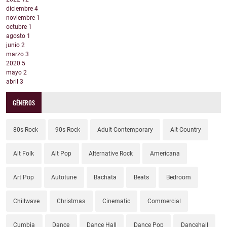
diciembre
4
noviembre
1
octubre
1
agosto
1
junio
2
marzo
3
2020
5
mayo
2
abril
3
GÉNEROS
80s Rock
90s Rock
Adult Contemporary
Alt Country
Alt Folk
Alt Pop
Alternative Rock
Americana
Art Pop
Autotune
Bachata
Beats
Bedroom
Chillwave
Christmas
Cinematic
Commercial
Cumbia
Dance
Dance Hall
Dance Pop
Dancehall