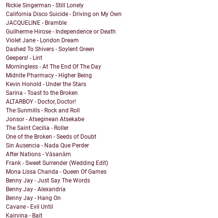
Rickie Singerman - Still Lonely
California Disco Suicide - Driving on My Own
JACQUELINE - Bramble
Guilherme Hirose - Independence or Death
Violet Jane - London Dream
Dashed To Shivers - Soylent Green
Geepers! - Lint
Morningless - At The End Of The Day
Midnite Pharmacy - Higher Being
Kevin Honold - Under the Stars
Sarina - Toast to the Broken
ALTARBOY - Doctor, Doctor!
The Sunmills - Rock and Roll
Jonsor - Atseginean Atsekabe
The Saint Cecilia - Roller
One of the Broken - Seeds of Doubt
Sin Ausencia - Nada Que Perder
After Nations - Vāsanām
Frank - Sweet Surrender (Wedding Edit)
Mona Lissa Chanda - Queen Of Games
Benny Jay - Just Say The Words
Benny Jay - Alexandria
Benny Jay - Hang On
Cavane - Evil Until
Kairvina - Bait