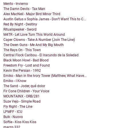
Mento - Invierno
The Damn Devils - Tax Man
Alex MacNeil - Major Bird Minor Third
Austin Gatus x Sophia James - Don’t Want This to C...
Red By Night - Destiny
Ritualspeaker - Sword
M4TR - Let Love Turn This World Around
Caper Clowns - Take A Number (Join The Line)
The Owen Guns - Me And My Big Mouth
The Rays On - This Town
Central Flock Caribou - El Iracundo de la Soledad
Black Moon Howl - Bad Blood
Freedom Fry - Lost and Found
Kevin the Persian - 1992
Emiko - Man in the Ivory Tower (Matthew, What Have...
Emiko - I Know
The Sand - Joder, qué dolor
Fir Cone Children - Your Voice
MOUNTAINX - ORB/281
Suze Vejo - Simple Road
Fly Right - The Line
LPMFF - ICU
Buik - Nuovo
Softie - Kiss Kiss Kiss
marzo
332