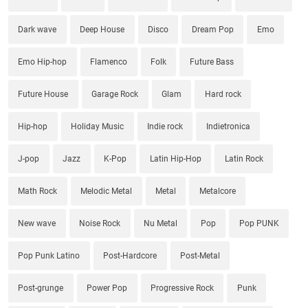
Dark wave
Deep House
Disco
Dream Pop
Emo
Emo Hip-hop
Flamenco
Folk
Future Bass
Future House
Garage Rock
Glam
Hard rock
Hip-hop
Holiday Music
Indie rock
Indietronica
J-pop
Jazz
K-Pop
Latin Hip-Hop
Latin Rock
Math Rock
Melodic Metal
Metal
Metalcore
New wave
Noise Rock
Nu Metal
Pop
Pop PUNK
Pop Punk Latino
Post-Hardcore
Post-Metal
Post-grunge
Power Pop
Progressive Rock
Punk