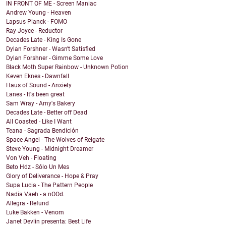
IN FRONT OF ME - Screen Maniac
Andrew Young - Heaven
Lapsus Planck - FOMO
Ray Joyce - Reductor
Decades Late - King Is Gone
Dylan Forshner - Wasn't Satisfied
Dylan Forshner - Gimme Some Love
Black Moth Super Rainbow - Unknown Potion
Keven Eknes - Dawnfall
Haus of Sound - Anxiety
Lanes - It's been great
Sam Wray - Amy's Bakery
Decades Late - Better off Dead
All Coasted - Like I Want
Teana - Sagrada Bendición
Space Angel - The Wolves of Reigate
Steve Young - Midnight Dreamer
Von Veh - Floating
Beto Hdz - Sólo Un Mes
Glory of Deliverance - Hope & Pray
Supa Lucia - The Pattern People
Nadia Vaeh - a nOOd.
Allegra - Refund
Luke Bakken - Venom
Janet Devlin presenta: Best Life