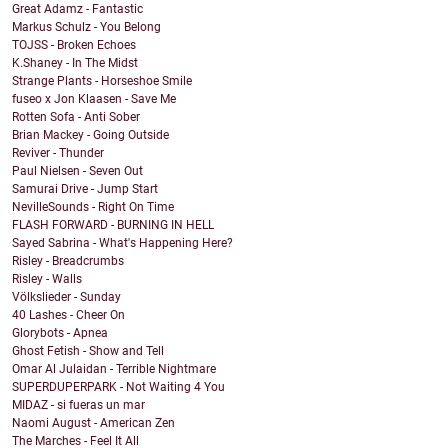
Great Adamz - Fantastic
Markus Schulz - You Belong
TOJSS - Broken Echoes
K.Shaney - In The Midst
Strange Plants - Horseshoe Smile
fuseo x Jon Klaasen - Save Me
Rotten Sofa - Anti Sober
Brian Mackey - Going Outside
Reviver - Thunder
Paul Nielsen - Seven Out
Samurai Drive - Jump Start
NevilleSounds - Right On Time
FLASH FORWARD - BURNING IN HELL
Sayed Sabrina - What's Happening Here?
Risley - Breadcrumbs
Risley - Walls
Völkslieder - Sunday
40 Lashes - Cheer On
Glorybots - Apnea
Ghost Fetish - Show and Tell
Omar Al Julaidan - Terrible Nightmare
SUPERDUPERPARK - Not Waiting 4 You
MIDAZ - si fueras un mar
Naomi August - American Zen
The Marches - Feel It All