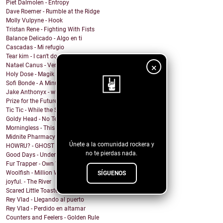
Piet Dalmolen - Entropy
Dave Roemer - Rumble at the Ridge
Molly Vulpyne - Hook
Tristan Rene - Fighting With Fists
Balance Delicado - Algo en ti
Cascadas - Mi refugio
Tear kim - I can't do anything
×
Natael Canus - Versatile (2022 Remastered) (Remix ...
Holy Dose - Magik
Sofi Bonde - A Minute
Jake Anthonyx - what happened to yesterday?
Prize for the Future - Farewell
Tic Tic - While the Shadows Grow
¡Sigue nuestro
Goldy Head - No Tengo Problema (Contigo)
blog!
Morningless - This Party
Midnite Pharmacy - Becoming
Únete a la comunidad rockera y
HOWRU? - GHOST
no te pierdas nada.
Good Days - Undertow
Fur Trapper - Own Worst Enemy
Woolfish - Million Ways
SÍGUENOS
joyful. - The River
Scared Little Toaster - NO DECAF
Rey Vlad - Llegando al puerto
Rey Vlad - Perdido en altamar
Counters and Feelers - Golden Rule