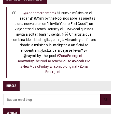
@zonaemergentemx
🚨 Nueva música en el
radar 🚨 RAYmi by the Pool nos abre las puertas
a una nueva era con “I Invite You to Feel Good”, un
viaje entre el French House y el EDM vocal que nos
invita a soltar, bailar y sentir. ✨🐱 Un artista que
combina identidad digital, energía vibrante y un futuro
donde la música y la inteligencia artificial se
encuentran. ¿Listxs para dejarse llevar? 🎶
@raymi_by_the_pool
#ZonaEmergente
#RaymiByThePool
#FrenchHouse
#VocalEDM
#NewMusicFriday
♬ sonido original - Zona
Emergente
BUSCAR
ARCHIVO