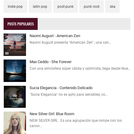
indie pop
latin pop
post-punk
punk rock
ska
POSTS POPULARES
Naomi August - American Zen
Naomi August presenta "American Zen" , una can…
Max Ceddo - She Forever
Con una atmósfera súper cálida y optimista, llega desde Nue…
Sucia Elegancia - Contenido Delicado
"Sucia Elegancia" no es apto para sensibles, co…
New Silver Girl: Blue Room
NEW SILVER GIRL : Es una agrupación que rompe con los
canon…