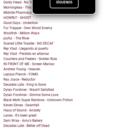
SÍGUENOS
Goldy Head - No Tengo Problema (Contigo)
Morningless - This Party
Midnite Pharmacy - Becoming
HOWRU? - GHOST
Good Days - Undertow
Fur Trapper - Own Worst Enemy
Woolfish - Million Ways
joyful. - The River
Scared Little Toaster - NO DECAF
Rey Vlad - Llegando al puerto
Rey Vlad - Perdido en altamar
Counters and Feelers - Golden Rule
IN FRONT OF ME - Screen Maniac
Andrew Young - Heaven
Lapsus Planck - FOMO
Ray Joyce - Reductor
Decades Late - King Is Gone
Dylan Forshner - Wasn't Satisfied
Dylan Forshner - Gimme Some Love
Black Moth Super Rainbow - Unknown Potion
Keven Eknes - Dawnfall
Haus of Sound - Anxiety
Lanes - It's been great
Sam Wray - Amy's Bakery
Decades Late - Better off Dead