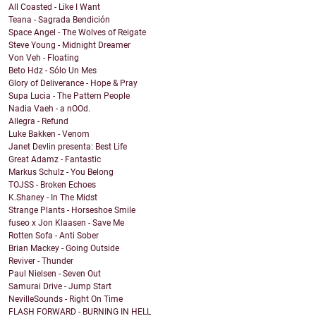
All Coasted - Like I Want
Teana - Sagrada Bendición
Space Angel - The Wolves of Reigate
Steve Young - Midnight Dreamer
Von Veh - Floating
Beto Hdz - Sólo Un Mes
Glory of Deliverance - Hope & Pray
Supa Lucia - The Pattern People
Nadia Vaeh - a nOOd.
Allegra - Refund
Luke Bakken - Venom
Janet Devlin presenta: Best Life
Great Adamz - Fantastic
Markus Schulz - You Belong
TOJSS - Broken Echoes
K.Shaney - In The Midst
Strange Plants - Horseshoe Smile
fuseo x Jon Klaasen - Save Me
Rotten Sofa - Anti Sober
Brian Mackey - Going Outside
Reviver - Thunder
Paul Nielsen - Seven Out
Samurai Drive - Jump Start
NevilleSounds - Right On Time
FLASH FORWARD - BURNING IN HELL