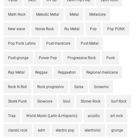
Math Rock
Melodic Metal
Metal
Metalcore
New wave
Noise Rock
Nu Metal
Pop
Pop PUNK
Pop Punk Latino
Post-Hardcore
Post-Metal
Post-grunge
Power Pop
Progressive Rock
Punk
Rap Metal
Reggae
Reggaeton
Regional mexicana
Rock N Roll
Rock progresivo
Salsa
Screamo
Skate Punk
Slowcore
Soul
Stoner Rock
Surf Rock
Trap
World Music (Latin & Hispanic)
acustic
art rock
classic rock
edm
electro pop
electronic
grunge