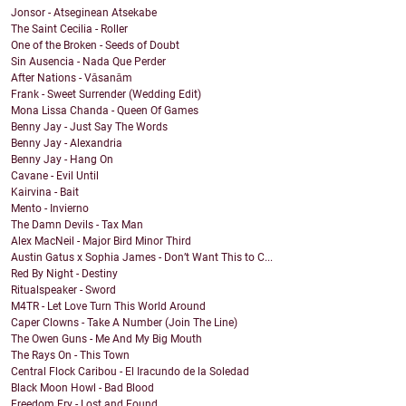
Jonsor - Atseginean Atsekabe
The Saint Cecilia - Roller
One of the Broken - Seeds of Doubt
Sin Ausencia - Nada Que Perder
After Nations - Vāsanām
Frank - Sweet Surrender (Wedding Edit)
Mona Lissa Chanda - Queen Of Games
Benny Jay - Just Say The Words
Benny Jay - Alexandria
Benny Jay - Hang On
Cavane - Evil Until
Kairvina - Bait
Mento - Invierno
The Damn Devils - Tax Man
Alex MacNeil - Major Bird Minor Third
Austin Gatus x Sophia James - Don’t Want This to C...
Red By Night - Destiny
Ritualspeaker - Sword
M4TR - Let Love Turn This World Around
Caper Clowns - Take A Number (Join The Line)
The Owen Guns - Me And My Big Mouth
The Rays On - This Town
Central Flock Caribou - El Iracundo de la Soledad
Black Moon Howl - Bad Blood
Freedom Fry - Lost and Found