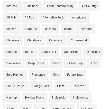
80s Rock
90s Rock
Adult Contemporary
Alt Country
Alt Folk
Alt Pop
Alternative Rock
Americana
Art Pop
Autotune
Bachata
Beats
Bedroom
Chillwave
Christmas
Cinematic
Commercial
Cumbia
Dance
Dance Hall
Dance Pop
Dancehall
Dark wave
Deep House
Disco
Dream Pop
Emo
Emo Hip-hop
Flamenco
Folk
Future Bass
Future House
Garage Rock
Glam
Hard rock
Hip-hop
Holiday Music
Indie rock
Indietronica
J-pop
Jazz
K-Pop
Latin Hip-Hop
Latin Rock