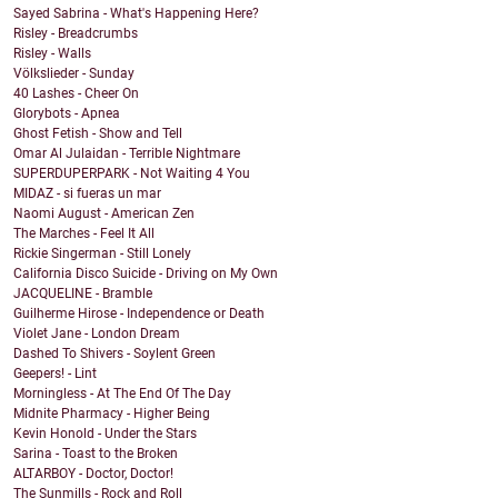
Sayed Sabrina - What's Happening Here?
Risley - Breadcrumbs
Risley - Walls
Völkslieder - Sunday
40 Lashes - Cheer On
Glorybots - Apnea
Ghost Fetish - Show and Tell
Omar Al Julaidan - Terrible Nightmare
SUPERDUPERPARK - Not Waiting 4 You
MIDAZ - si fueras un mar
Naomi August - American Zen
The Marches - Feel It All
Rickie Singerman - Still Lonely
California Disco Suicide - Driving on My Own
JACQUELINE - Bramble
Guilherme Hirose - Independence or Death
Violet Jane - London Dream
Dashed To Shivers - Soylent Green
Geepers! - Lint
Morningless - At The End Of The Day
Midnite Pharmacy - Higher Being
Kevin Honold - Under the Stars
Sarina - Toast to the Broken
ALTARBOY - Doctor, Doctor!
The Sunmills - Rock and Roll