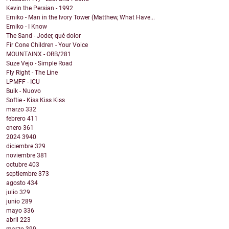
Kevin the Persian - 1992
Emiko - Man in the Ivory Tower (Matthew, What Have...
Emiko - I Know
The Sand - Joder, qué dolor
Fir Cone Children - Your Voice
MOUNTAINX - ORB/281
Suze Vejo - Simple Road
Fly Right - The Line
LPMFF - ICU
Buik - Nuovo
Softie - Kiss Kiss Kiss
marzo
332
febrero
411
enero
361
2024
3940
diciembre
329
noviembre
381
octubre
403
septiembre
373
agosto
434
julio
329
junio
289
mayo
336
abril
223