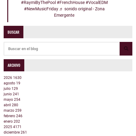
#RaymiByThePool
#FrenchHouse
#VocalEDM
#NewMusicFriday
♬ sonido original - Zona
Emergente
BUSCAR
ARCHIVO
2026
1630
agosto
19
julio
129
junio
241
mayo
254
abril
280
marzo
259
febrero
246
enero
202
2025
4171
diciembre
261