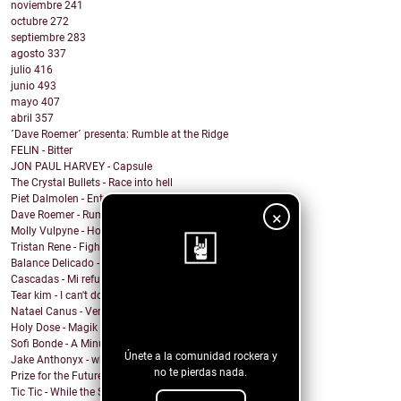
noviembre
241
octubre
272
septiembre
283
agosto
337
julio
416
junio
493
mayo
407
abril
357
´Dave Roemer´ presenta: Rumble at the Ridge
FELIN - Bitter
JON PAUL HARVEY - Capsule
The Crystal Bullets - Race into hell
Piet Dalmolen - Entropy
×
Dave Roemer - Rumble at the Ridge
Molly Vulpyne - Hook
Tristan Rene - Fighting With Fists
Balance Delicado - Algo en ti
Cascadas - Mi refugio
Tear kim - I can't do anything
¡Sigue nuestro
Natael Canus - Versatile (2022 Remastered) (Remix ...
blog!
Holy Dose - Magik
Sofi Bonde - A Minute
Únete a la comunidad rockera y
Jake Anthonyx - what happened to yesterday?
no te pierdas nada.
Prize for the Future - Farewell
Tic Tic - While the Shadows Grow