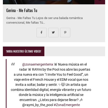
Gerina - Me Faltas Tu
Gerina - Me Faltas Tu Lejos de ser una balada romántica
convencional, Me faltas Tú…
!MIRA NUESTRO ÚLTIMO VIDEO!
@zonaemergentemx
🚨 Nueva música en el
radar 🚨 RAYmi by the Pool nos abre las puertas
a una nueva era con “I Invite You to Feel Good”, un
viaje entre el French House y el EDM vocal que nos
invita a soltar, bailar y sentir. ✨🐱 Un artista que
combina identidad digital, energía vibrante y un futuro
donde la música y la inteligencia artificial se
encuentran. ¿Listxs para dejarse llevar? 🎶
@raymi_by_the_pool
#ZonaEmergente