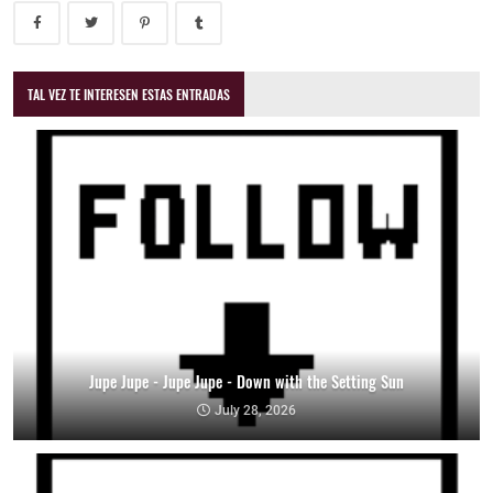
TAL VEZ TE INTERESEN ESTAS ENTRADAS
Jupe Jupe - Jupe Jupe - Down with the Setting Sun
July 28, 2026