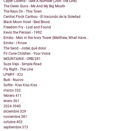
Caper Clowns - Take A Number (Join The Line)
The Owen Guns - Me And My Big Mouth
The Rays On - This Town
Central Flock Caribou - El Iracundo de la Soledad
Black Moon Howl - Bad Blood
Freedom Fry - Lost and Found
Kevin the Persian - 1992
Emiko - Man in the Ivory Tower (Matthew, What Have...
Emiko - I Know
The Sand - Joder, qué dolor
Fir Cone Children - Your Voice
MOUNTAINX - ORB/281
Suze Vejo - Simple Road
Fly Right - The Line
LPMFF - ICU
Buik - Nuovo
Softie - Kiss Kiss Kiss
marzo
332
febrero
411
enero
361
2024
3940
diciembre
329
noviembre
381
octubre
403
septiembre
373