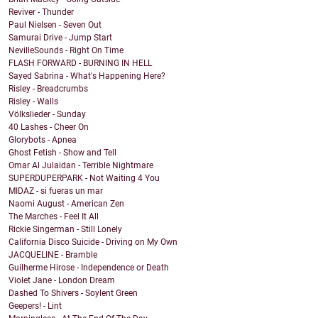
Reviver - Thunder
Paul Nielsen - Seven Out
Samurai Drive - Jump Start
NevilleSounds - Right On Time
FLASH FORWARD - BURNING IN HELL
Sayed Sabrina - What's Happening Here?
Risley - Breadcrumbs
Risley - Walls
Völkslieder - Sunday
40 Lashes - Cheer On
Glorybots - Apnea
Ghost Fetish - Show and Tell
Omar Al Julaidan - Terrible Nightmare
SUPERDUPERPARK - Not Waiting 4 You
MIDAZ - si fueras un mar
Naomi August - American Zen
The Marches - Feel It All
Rickie Singerman - Still Lonely
California Disco Suicide - Driving on My Own
JACQUELINE - Bramble
Guilherme Hirose - Independence or Death
Violet Jane - London Dream
Dashed To Shivers - Soylent Green
Geepers! - Lint