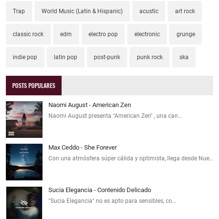
Trap
World Music (Latin & Hispanic)
acustic
art rock
classic rock
edm
electro pop
electronic
grunge
indie pop
latin pop
post-punk
punk rock
ska
POSTS POPULARES
Naomi August - American Zen
Naomi August presenta "American Zen" , una can…
Max Ceddo - She Forever
Con una atmósfera súper cálida y optimista, llega desde Nue…
Sucia Elegancia - Contenido Delicado
"Sucia Elegancia" no es apto para sensibles, co…