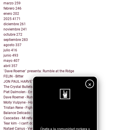
marzo
259
febrero
246
enero
202
2025
4171
diciembre
261
noviembre
241
octubre
272
septiembre
283
agosto
337
julio
416
junio
493
mayo
407
abril
357
´Dave Roemer´ presenta: Rumble at the Ridge
FELIN - Bitter
JON PAUL HARVEY - Capsule
×
The Crystal Bullets - Race into hell
Piet Dalmolen - Entropy
Dave Roemer - Rumble at the Ridge
Molly Vulpyne - Hook
Tristan Rene - Fighting With Fists
¡Sigue nuestro
Balance Delicado - Algo en ti
Cascadas - Mi refugio
blog!
Tear kim - I can't do anything
Natael Canus - Versatile (2022 Remastered) (Remix ...
Únete a la comunidad rockera y