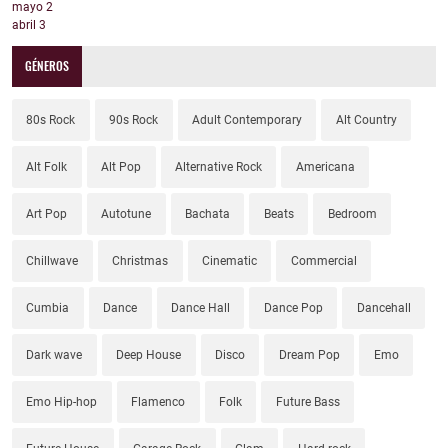
mayo
2
abril
3
GÉNEROS
80s Rock
90s Rock
Adult Contemporary
Alt Country
Alt Folk
Alt Pop
Alternative Rock
Americana
Art Pop
Autotune
Bachata
Beats
Bedroom
Chillwave
Christmas
Cinematic
Commercial
Cumbia
Dance
Dance Hall
Dance Pop
Dancehall
Dark wave
Deep House
Disco
Dream Pop
Emo
Emo Hip-hop
Flamenco
Folk
Future Bass