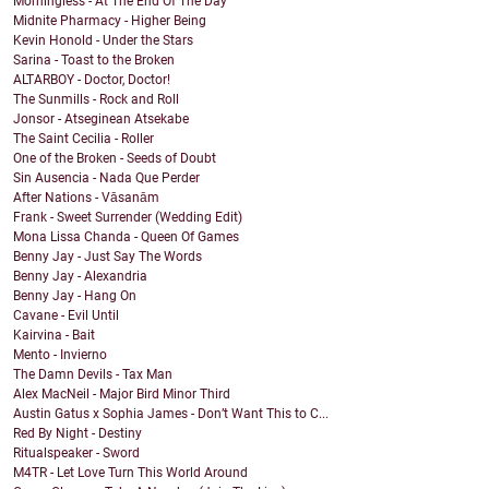
Morningless - At The End Of The Day
Midnite Pharmacy - Higher Being
Kevin Honold - Under the Stars
Sarina - Toast to the Broken
ALTARBOY - Doctor, Doctor!
The Sunmills - Rock and Roll
Jonsor - Atseginean Atsekabe
The Saint Cecilia - Roller
One of the Broken - Seeds of Doubt
Sin Ausencia - Nada Que Perder
After Nations - Vāsanām
Frank - Sweet Surrender (Wedding Edit)
Mona Lissa Chanda - Queen Of Games
Benny Jay - Just Say The Words
Benny Jay - Alexandria
Benny Jay - Hang On
Cavane - Evil Until
Kairvina - Bait
Mento - Invierno
The Damn Devils - Tax Man
Alex MacNeil - Major Bird Minor Third
Austin Gatus x Sophia James - Don’t Want This to C...
Red By Night - Destiny
Ritualspeaker - Sword
M4TR - Let Love Turn This World Around