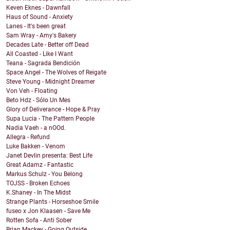
Keven Eknes - Dawnfall
Haus of Sound - Anxiety
Lanes - It's been great
Sam Wray - Amy's Bakery
Decades Late - Better off Dead
All Coasted - Like I Want
Teana - Sagrada Bendición
Space Angel - The Wolves of Reigate
Steve Young - Midnight Dreamer
Von Veh - Floating
Beto Hdz - Sólo Un Mes
Glory of Deliverance - Hope & Pray
Supa Lucia - The Pattern People
Nadia Vaeh - a nOOd.
Allegra - Refund
Luke Bakken - Venom
Janet Devlin presenta: Best Life
Great Adamz - Fantastic
Markus Schulz - You Belong
TOJSS - Broken Echoes
K.Shaney - In The Midst
Strange Plants - Horseshoe Smile
fuseo x Jon Klaasen - Save Me
Rotten Sofa - Anti Sober
Brian Mackey - Going Outside