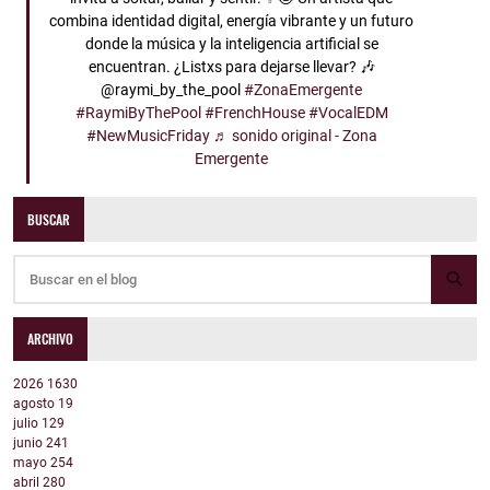
combina identidad digital, energía vibrante y un futuro
donde la música y la inteligencia artificial se
encuentran. ¿Listxs para dejarse llevar? 🎶
@raymi_by_the_pool
#ZonaEmergente
#RaymiByThePool
#FrenchHouse
#VocalEDM
#NewMusicFriday
♬ sonido original - Zona
Emergente
BUSCAR
ARCHIVO
2026
1630
agosto
19
julio
129
junio
241
mayo
254
abril
280