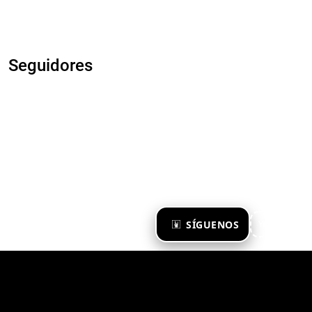
Seguidores
×
SÍGUENOS
Ya te sigo