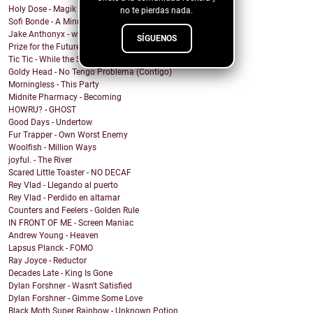
Holy Dose - Magik
no te pierdas nada.
Sofi Bonde - A Minute
Jake Anthonyx - what happened to yesterday?
SÍGUENOS
Prize for the Future - Farewell
Tic Tic - While the Shadows Grow
Goldy Head - No Tengo Problema (Contigo)
Morningless - This Party
Midnite Pharmacy - Becoming
HOWRU? - GHOST
Good Days - Undertow
Fur Trapper - Own Worst Enemy
Woolfish - Million Ways
joyful. - The River
Scared Little Toaster - NO DECAF
Rey Vlad - Llegando al puerto
Rey Vlad - Perdido en altamar
Counters and Feelers - Golden Rule
IN FRONT OF ME - Screen Maniac
Andrew Young - Heaven
Lapsus Planck - FOMO
Ray Joyce - Reductor
Decades Late - King Is Gone
Dylan Forshner - Wasn't Satisfied
Dylan Forshner - Gimme Some Love
Black Moth Super Rainbow - Unknown Potion