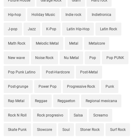
Future House
Garage Rock
Glam
Hard rock
Hip-hop
Holiday Music
Indie rock
Indietronica
J-pop
Jazz
K-Pop
Latin Hip-Hop
Latin Rock
Math Rock
Melodic Metal
Metal
Metalcore
New wave
Noise Rock
Nu Metal
Pop
Pop PUNK
Pop Punk Latino
Post-Hardcore
Post-Metal
Post-grunge
Power Pop
Progressive Rock
Punk
Rap Metal
Reggae
Reggaeton
Regional mexicana
Rock N Roll
Rock progresivo
Salsa
Screamo
Skate Punk
Slowcore
Soul
Stoner Rock
Surf Rock