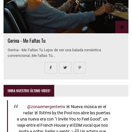
Gerina - Me Faltas Tu
Gerina - Me Faltas Tu Lejos de ser una balada romántica
convencional, Me faltas Tú…
!MIRA NUESTRO ÚLTIMO VIDEO!
@zonaemergentemx
🚨 Nueva música en el
radar 🚨 RAYmi by the Pool nos abre las puertas
a una nueva era con “I Invite You to Feel Good”, un
viaje entre el French House y el EDM vocal que nos
invita a soltar, bailar y sentir. ✨🐱 Un artista que