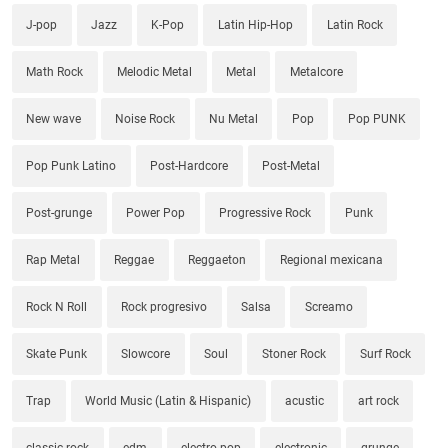
J-pop
Jazz
K-Pop
Latin Hip-Hop
Latin Rock
Math Rock
Melodic Metal
Metal
Metalcore
New wave
Noise Rock
Nu Metal
Pop
Pop PUNK
Pop Punk Latino
Post-Hardcore
Post-Metal
Post-grunge
Power Pop
Progressive Rock
Punk
Rap Metal
Reggae
Reggaeton
Regional mexicana
Rock N Roll
Rock progresivo
Salsa
Screamo
Skate Punk
Slowcore
Soul
Stoner Rock
Surf Rock
Trap
World Music (Latin & Hispanic)
acustic
art rock
classic rock
edm
electro pop
electronic
grunge