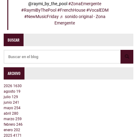
@raymi_by_the_pool
#ZonaEmergente
#RaymiByThePool
#FrenchHouse
#VocalEDM
#NewMusicFriday
♬ sonido original - Zona
Emergente
BUSCAR
ARCHIVO
2026
1630
agosto
19
julio
129
junio
241
mayo
254
abril
280
marzo
259
febrero
246
enero
202
2025
4171