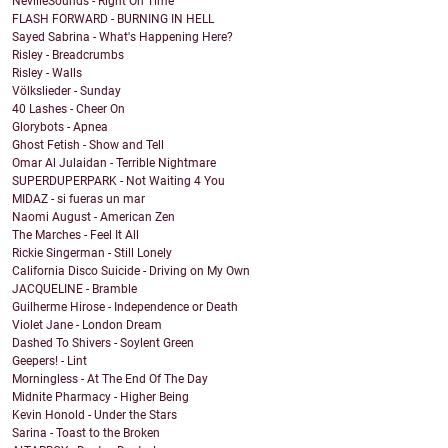
NevilleSounds - Right On Time
FLASH FORWARD - BURNING IN HELL
Sayed Sabrina - What's Happening Here?
Risley - Breadcrumbs
Risley - Walls
Völkslieder - Sunday
40 Lashes - Cheer On
Glorybots - Apnea
Ghost Fetish - Show and Tell
Omar Al Julaidan - Terrible Nightmare
SUPERDUPERPARK - Not Waiting 4 You
MIDAZ - si fueras un mar
Naomi August - American Zen
The Marches - Feel It All
Rickie Singerman - Still Lonely
California Disco Suicide - Driving on My Own
JACQUELINE - Bramble
Guilherme Hirose - Independence or Death
Violet Jane - London Dream
Dashed To Shivers - Soylent Green
Geepers! - Lint
Morningless - At The End Of The Day
Midnite Pharmacy - Higher Being
Kevin Honold - Under the Stars
Sarina - Toast to the Broken