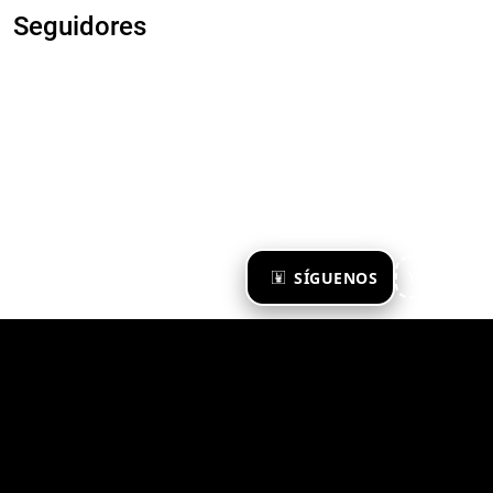
Seguidores
×
SÍGUENOS
Ya te sigo