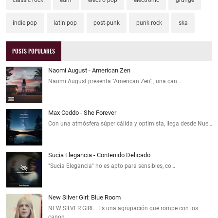
indie pop
latin pop
post-punk
punk rock
ska
POSTS POPULARES
Naomi August - American Zen
Naomi August presenta "American Zen" , una can…
Max Ceddo - She Forever
Con una atmósfera súper cálida y optimista, llega desde Nue…
Sucia Elegancia - Contenido Delicado
"Sucia Elegancia" no es apto para sensibles, co…
New Silver Girl: Blue Room
NEW SILVER GIRL : Es una agrupación que rompe con los
canon…