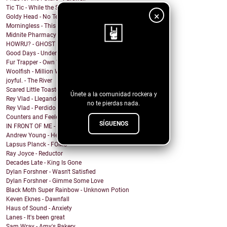
Tic Tic - While the Shadows Grow
×
Goldy Head - No Tengo Problema (Contigo)
Morningless - This Party
Midnite Pharmacy - Becoming
HOWRU? - GHOST
Good Days - Undertow
¡Sigue nuestro
Fur Trapper - Own Worst Enemy
Woolfish - Million Ways
blog!
joyful. - The River
Scared Little Toaster - NO DECAF
Únete a la comunidad rockera y
Rey Vlad - Llegando al puerto
no te pierdas nada.
Rey Vlad - Perdido en altamar
Counters and Feelers - Golden Rule
SÍGUENOS
IN FRONT OF ME - Screen Maniac
Andrew Young - Heaven
Lapsus Planck - FOMO
Ray Joyce - Reductor
Decades Late - King Is Gone
Dylan Forshner - Wasn't Satisfied
Dylan Forshner - Gimme Some Love
Black Moth Super Rainbow - Unknown Potion
Keven Eknes - Dawnfall
Haus of Sound - Anxiety
Lanes - It's been great
Sam Wray - Amy's Bakery