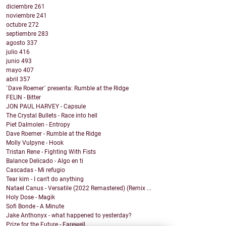
diciembre
261
noviembre
241
octubre
272
septiembre
283
agosto
337
julio
416
junio
493
mayo
407
abril
357
´Dave Roemer´ presenta: Rumble at the Ridge
FELIN - Bitter
JON PAUL HARVEY - Capsule
The Crystal Bullets - Race into hell
Piet Dalmolen - Entropy
Dave Roemer - Rumble at the Ridge
Molly Vulpyne - Hook
Tristan Rene - Fighting With Fists
Balance Delicado - Algo en ti
Cascadas - Mi refugio
Tear kim - I can't do anything
Natael Canus - Versatile (2022 Remastered) (Remix ...
Holy Dose - Magik
Sofi Bonde - A Minute
Jake Anthonyx - what happened to yesterday?
Prize for the Future - Farewell