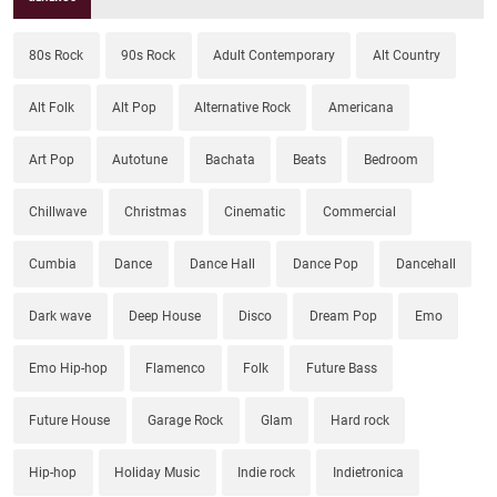
80s Rock
90s Rock
Adult Contemporary
Alt Country
Alt Folk
Alt Pop
Alternative Rock
Americana
Art Pop
Autotune
Bachata
Beats
Bedroom
Chillwave
Christmas
Cinematic
Commercial
Cumbia
Dance
Dance Hall
Dance Pop
Dancehall
Dark wave
Deep House
Disco
Dream Pop
Emo
Emo Hip-hop
Flamenco
Folk
Future Bass
Future House
Garage Rock
Glam
Hard rock
Hip-hop
Holiday Music
Indie rock
Indietronica