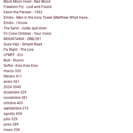
Black Moon Howl - Bad Blood
Freedom Fry - Lost and Found
Kevin the Persian - 1992
Emiko - Man in the Ivory Tower (Matthew, What Have...
Emiko - I Know
The Sand - Joder, qué dolor
Fir Cone Children - Your Voice
MOUNTAINX - ORB/281
Suze Vejo - Simple Road
Fly Right - The Line
LPMFF - ICU
Buik - Nuovo
Softie - Kiss Kiss Kiss
marzo
332
febrero
411
enero
361
2024
3940
diciembre
329
noviembre
381
octubre
403
septiembre
373
agosto
434
julio
329
junio
289
mayo
336