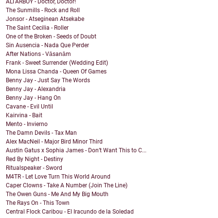
ALTARBOY - Doctor, Doctor!
The Sunmills - Rock and Roll
Jonsor - Atseginean Atsekabe
The Saint Cecilia - Roller
One of the Broken - Seeds of Doubt
Sin Ausencia - Nada Que Perder
After Nations - Vāsanām
Frank - Sweet Surrender (Wedding Edit)
Mona Lissa Chanda - Queen Of Games
Benny Jay - Just Say The Words
Benny Jay - Alexandria
Benny Jay - Hang On
Cavane - Evil Until
Kairvina - Bait
Mento - Invierno
The Damn Devils - Tax Man
Alex MacNeil - Major Bird Minor Third
Austin Gatus x Sophia James - Don’t Want This to C...
Red By Night - Destiny
Ritualspeaker - Sword
M4TR - Let Love Turn This World Around
Caper Clowns - Take A Number (Join The Line)
The Owen Guns - Me And My Big Mouth
The Rays On - This Town
Central Flock Caribou - El Iracundo de la Soledad