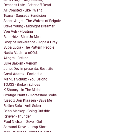
Decades Late - Better off Dead
All Coasted - Like I Want
Teana - Sagrada Bendición
Space Angel - The Wolves of Reigate
Steve Young - Midnight Dreamer
Von Veh - Floating
Beto Hdz - Sólo Un Mes
Glory of Deliverance - Hope & Pray
Supa Lucia - The Pattern People
Nadia Vaeh - a nOOd.
Allegra - Refund
Luke Bakken - Venom
Janet Devlin presenta: Best Life
Great Adamz - Fantastic
Markus Schulz - You Belong
TOJSS - Broken Echoes
K.Shaney - In The Midst
Strange Plants - Horseshoe Smile
fuseo x Jon Klaasen - Save Me
Rotten Sofa - Anti Sober
Brian Mackey - Going Outside
Reviver - Thunder
Paul Nielsen - Seven Out
Samurai Drive - Jump Start