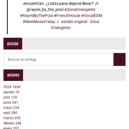
encuentran. ¿Listxs para dejarse llevar? 🎶
@raymi_by_the_pool
#ZonaEmergente
#RaymiByThePool
#FrenchHouse
#VocalEDM
#NewMusicFriday
♬ sonido original - Zona
Emergente
BUSCAR
ARCHIVO
2026
1630
agosto
19
julio
129
junio
241
mayo
254
abril
280
marzo
259
febrero
246
enero
202