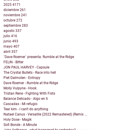
2025
4171
diciembre
261
noviembre
241
octubre
272
septiembre
283
agosto
337
julio
416
junio
493
mayo
407
abril
357
´Dave Roemer´ presenta: Rumble at the Ridge
FELIN - Bitter
JON PAUL HARVEY - Capsule
The Crystal Bullets - Race into hell
Piet Dalmolen - Entropy
Dave Roemer - Rumble at the Ridge
Molly Vulpyne - Hook
Tristan Rene - Fighting With Fists
Balance Delicado - Algo en ti
Cascadas - Mi refugio
Tear kim - I can't do anything
Natael Canus - Versatile (2022 Remastered) (Remix ...
Holy Dose - Magik
Sofi Bonde - A Minute