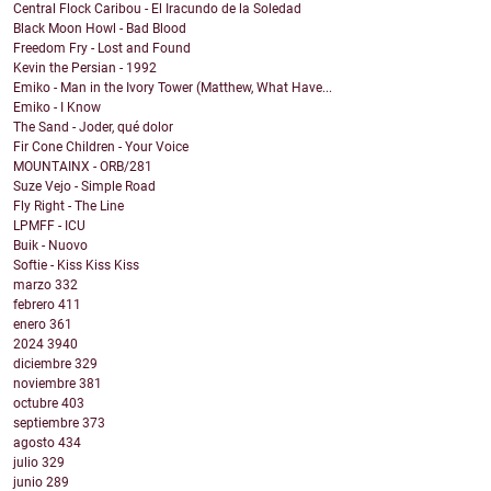
Central Flock Caribou - El Iracundo de la Soledad
Black Moon Howl - Bad Blood
Freedom Fry - Lost and Found
Kevin the Persian - 1992
Emiko - Man in the Ivory Tower (Matthew, What Have...
Emiko - I Know
The Sand - Joder, qué dolor
Fir Cone Children - Your Voice
MOUNTAINX - ORB/281
Suze Vejo - Simple Road
Fly Right - The Line
LPMFF - ICU
Buik - Nuovo
Softie - Kiss Kiss Kiss
marzo
332
febrero
411
enero
361
2024
3940
diciembre
329
noviembre
381
octubre
403
septiembre
373
agosto
434
julio
329
junio
289