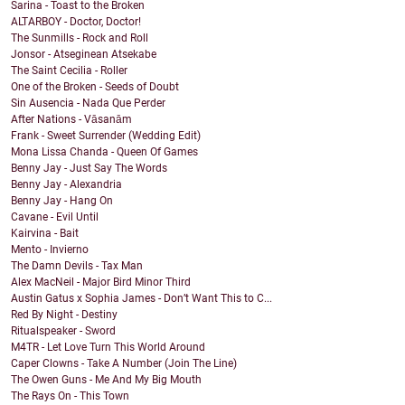
Sarina - Toast to the Broken
ALTARBOY - Doctor, Doctor!
The Sunmills - Rock and Roll
Jonsor - Atseginean Atsekabe
The Saint Cecilia - Roller
One of the Broken - Seeds of Doubt
Sin Ausencia - Nada Que Perder
After Nations - Vāsanām
Frank - Sweet Surrender (Wedding Edit)
Mona Lissa Chanda - Queen Of Games
Benny Jay - Just Say The Words
Benny Jay - Alexandria
Benny Jay - Hang On
Cavane - Evil Until
Kairvina - Bait
Mento - Invierno
The Damn Devils - Tax Man
Alex MacNeil - Major Bird Minor Third
Austin Gatus x Sophia James - Don’t Want This to C...
Red By Night - Destiny
Ritualspeaker - Sword
M4TR - Let Love Turn This World Around
Caper Clowns - Take A Number (Join The Line)
The Owen Guns - Me And My Big Mouth
The Rays On - This Town