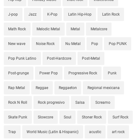
J-pop
Jazz
K-Pop
Latin Hip-Hop
Latin Rock
Math Rock
Melodic Metal
Metal
Metalcore
New wave
Noise Rock
Nu Metal
Pop
Pop PUNK
Pop Punk Latino
Post-Hardcore
Post-Metal
Post-grunge
Power Pop
Progressive Rock
Punk
Rap Metal
Reggae
Reggaeton
Regional mexicana
Rock N Roll
Rock progresivo
Salsa
Screamo
Skate Punk
Slowcore
Soul
Stoner Rock
Surf Rock
Trap
World Music (Latin & Hispanic)
acustic
art rock