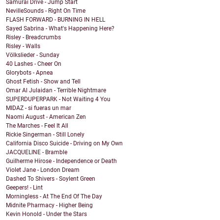
Samurai Drive - Jump Start
NevilleSounds - Right On Time
FLASH FORWARD - BURNING IN HELL
Sayed Sabrina - What's Happening Here?
Risley - Breadcrumbs
Risley - Walls
Völkslieder - Sunday
40 Lashes - Cheer On
Glorybots - Apnea
Ghost Fetish - Show and Tell
Omar Al Julaidan - Terrible Nightmare
SUPERDUPERPARK - Not Waiting 4 You
MIDAZ - si fueras un mar
Naomi August - American Zen
The Marches - Feel It All
Rickie Singerman - Still Lonely
California Disco Suicide - Driving on My Own
JACQUELINE - Bramble
Guilherme Hirose - Independence or Death
Violet Jane - London Dream
Dashed To Shivers - Soylent Green
Geepers! - Lint
Morningless - At The End Of The Day
Midnite Pharmacy - Higher Being
Kevin Honold - Under the Stars