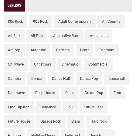
GÉNEROS
80s Rock
90s Rock
Adult Contemporary
Alt Country
Alt Folk
Alt Pop
Alternative Rock
Americana
Art Pop
Autotune
Bachata
Beats
Bedroom
Chillwave
Christmas
Cinematic
Commercial
Cumbia
Dance
Dance Hall
Dance Pop
Dancehall
Dark wave
Deep House
Disco
Dream Pop
Emo
Emo Hip-hop
Flamenco
Folk
Future Bass
Future House
Garage Rock
Glam
Hard rock
Hip-hop
Holiday Music
Indie rock
Indietronica