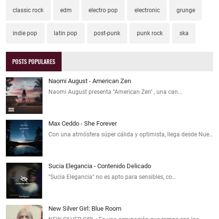
classic rock
edm
electro pop
electronic
grunge
indie pop
latin pop
post-punk
punk rock
ska
POSTS POPULARES
Naomi August - American Zen
Naomi August presenta "American Zen" , una can…
Max Ceddo - She Forever
Con una atmósfera súper cálida y optimista, llega desde Nue…
Sucia Elegancia - Contenido Delicado
"Sucia Elegancia" no es apto para sensibles, co…
New Silver Girl: Blue Room