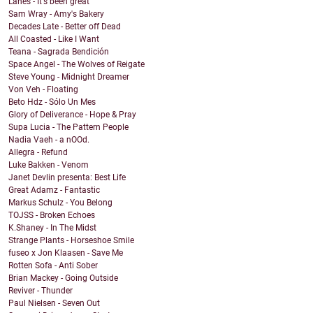
Lanes - It's been great
Sam Wray - Amy's Bakery
Decades Late - Better off Dead
All Coasted - Like I Want
Teana - Sagrada Bendición
Space Angel - The Wolves of Reigate
Steve Young - Midnight Dreamer
Von Veh - Floating
Beto Hdz - Sólo Un Mes
Glory of Deliverance - Hope & Pray
Supa Lucia - The Pattern People
Nadia Vaeh - a nOOd.
Allegra - Refund
Luke Bakken - Venom
Janet Devlin presenta: Best Life
Great Adamz - Fantastic
Markus Schulz - You Belong
TOJSS - Broken Echoes
K.Shaney - In The Midst
Strange Plants - Horseshoe Smile
fuseo x Jon Klaasen - Save Me
Rotten Sofa - Anti Sober
Brian Mackey - Going Outside
Reviver - Thunder
Paul Nielsen - Seven Out