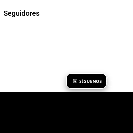
Seguidores
×
SÍGUENOS
Ya te sigo