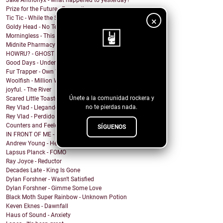
Jake Anthonyx - what happened to yesterday?
Prize for the Future - Farewell
Tic Tic - While the Shadows Grow
×
Goldy Head - No Tengo Problema (Contigo)
Morningless - This Party
Midnite Pharmacy - Becoming
HOWRU? - GHOST
Good Days - Undertow
¡Sigue nuestro
Fur Trapper - Own Worst Enemy
blog!
Woolfish - Million Ways
joyful. - The River
Únete a la comunidad rockera y
Scared Little Toaster - NO DECAF
no te pierdas nada.
Rey Vlad - Llegando al puerto
Rey Vlad - Perdido en altamar
Counters and Feelers - Golden Rule
SÍGUENOS
IN FRONT OF ME - Screen Maniac
Andrew Young - Heaven
Lapsus Planck - FOMO
Ray Joyce - Reductor
Decades Late - King Is Gone
Dylan Forshner - Wasn't Satisfied
Dylan Forshner - Gimme Some Love
Black Moth Super Rainbow - Unknown Potion
Keven Eknes - Dawnfall
Haus of Sound - Anxiety