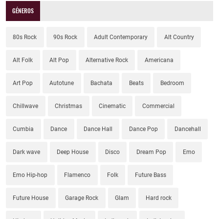
GÉNEROS
80s Rock
90s Rock
Adult Contemporary
Alt Country
Alt Folk
Alt Pop
Alternative Rock
Americana
Art Pop
Autotune
Bachata
Beats
Bedroom
Chillwave
Christmas
Cinematic
Commercial
Cumbia
Dance
Dance Hall
Dance Pop
Dancehall
Dark wave
Deep House
Disco
Dream Pop
Emo
Emo Hip-hop
Flamenco
Folk
Future Bass
Future House
Garage Rock
Glam
Hard rock