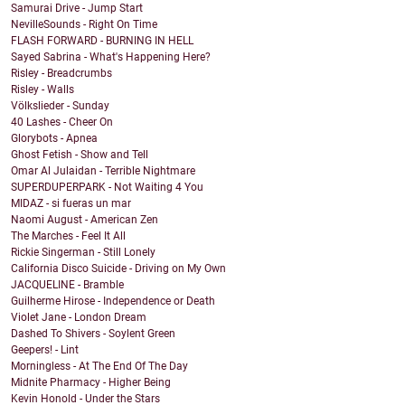
Samurai Drive - Jump Start
NevilleSounds - Right On Time
FLASH FORWARD - BURNING IN HELL
Sayed Sabrina - What's Happening Here?
Risley - Breadcrumbs
Risley - Walls
Völkslieder - Sunday
40 Lashes - Cheer On
Glorybots - Apnea
Ghost Fetish - Show and Tell
Omar Al Julaidan - Terrible Nightmare
SUPERDUPERPARK - Not Waiting 4 You
MIDAZ - si fueras un mar
Naomi August - American Zen
The Marches - Feel It All
Rickie Singerman - Still Lonely
California Disco Suicide - Driving on My Own
JACQUELINE - Bramble
Guilherme Hirose - Independence or Death
Violet Jane - London Dream
Dashed To Shivers - Soylent Green
Geepers! - Lint
Morningless - At The End Of The Day
Midnite Pharmacy - Higher Being
Kevin Honold - Under the Stars