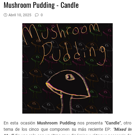
Mushroom Pudding - Candle
Abril 10, 2025
0
En esta ocasión
Mushroom Pudding
nos presenta
"Candle"
, otro
tema de los cinco que componen su más reciente EP:
"Mixed In