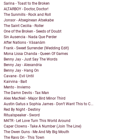
Sarina - Toast to the Broken
ALTARBOY - Doctor, Doctor!
The Sunmills - Rock and Roll
Jonsor - Atseginean Atsekabe
The Saint Cecilia - Roller
One of the Broken - Seeds of Doubt
Sin Ausencia - Nada Que Perder
After Nations - Vāsanām
Frank - Sweet Surrender (Wedding Edit)
Mona Lissa Chanda - Queen Of Games
Benny Jay - Just Say The Words
Benny Jay - Alexandria
Benny Jay - Hang On
Cavane - Evil Until
Kairvina - Bait
Mento - Invierno
The Damn Devils - Tax Man
Alex MacNeil - Major Bird Minor Third
Austin Gatus x Sophia James - Don’t Want This to C...
Red By Night - Destiny
Ritualspeaker - Sword
M4TR - Let Love Turn This World Around
Caper Clowns - Take A Number (Join The Line)
The Owen Guns - Me And My Big Mouth
The Rays On - This Town