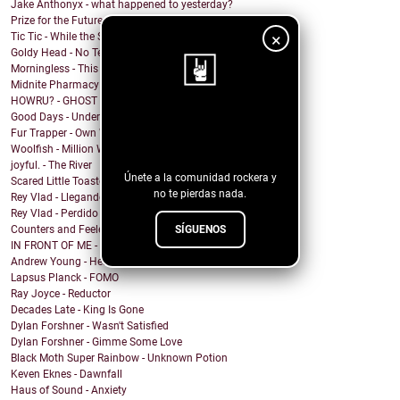
Jake Anthonyx - what happened to yesterday?
Prize for the Future - Farewell
×
Tic Tic - While the Shadows Grow
Goldy Head - No Tengo Problema (Contigo)
Morningless - This Party
Midnite Pharmacy - Becoming
HOWRU? - GHOST
Good Days - Undertow
¡Sigue nuestro
Fur Trapper - Own Worst Enemy
blog!
Woolfish - Million Ways
joyful. - The River
Únete a la comunidad rockera y
Scared Little Toaster - NO DECAF
no te pierdas nada.
Rey Vlad - Llegando al puerto
Rey Vlad - Perdido en altamar
SÍGUENOS
Counters and Feelers - Golden Rule
IN FRONT OF ME - Screen Maniac
Andrew Young - Heaven
Lapsus Planck - FOMO
Ray Joyce - Reductor
Decades Late - King Is Gone
Dylan Forshner - Wasn't Satisfied
Dylan Forshner - Gimme Some Love
Black Moth Super Rainbow - Unknown Potion
Keven Eknes - Dawnfall
Haus of Sound - Anxiety