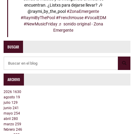
encuentran. ¿Listxs para dejarse llevar? 🎶
@raymi_by_the_pool
#ZonaEmergente
#RaymiByThePool
#FrenchHouse
#VocalEDM
#NewMusicFriday
♬ sonido original - Zona
Emergente
BUSCAR
ARCHIVO
2026
1630
agosto
19
julio
129
junio
241
mayo
254
abril
280
marzo
259
febrero
246