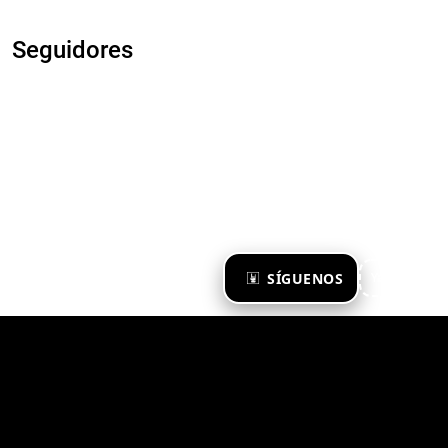
Seguidores
×
SÍGUENOS
Ya te sigo