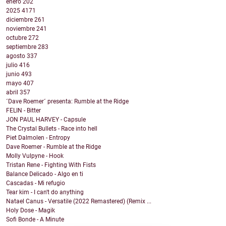
enero
202
2025
4171
diciembre
261
noviembre
241
octubre
272
septiembre
283
agosto
337
julio
416
junio
493
mayo
407
abril
357
´Dave Roemer´ presenta: Rumble at the Ridge
FELIN - Bitter
JON PAUL HARVEY - Capsule
The Crystal Bullets - Race into hell
Piet Dalmolen - Entropy
Dave Roemer - Rumble at the Ridge
Molly Vulpyne - Hook
Tristan Rene - Fighting With Fists
Balance Delicado - Algo en ti
Cascadas - Mi refugio
Tear kim - I can't do anything
Natael Canus - Versatile (2022 Remastered) (Remix ...
Holy Dose - Magik
Sofi Bonde - A Minute