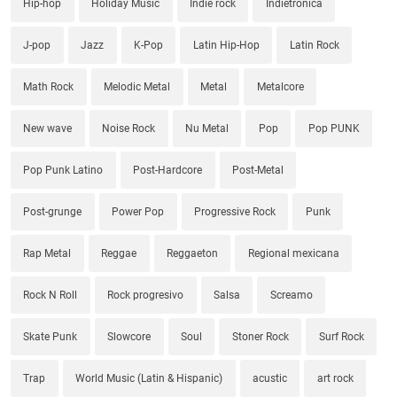
Hip-hop
Holiday Music
Indie rock
Indietronica
J-pop
Jazz
K-Pop
Latin Hip-Hop
Latin Rock
Math Rock
Melodic Metal
Metal
Metalcore
New wave
Noise Rock
Nu Metal
Pop
Pop PUNK
Pop Punk Latino
Post-Hardcore
Post-Metal
Post-grunge
Power Pop
Progressive Rock
Punk
Rap Metal
Reggae
Reggaeton
Regional mexicana
Rock N Roll
Rock progresivo
Salsa
Screamo
Skate Punk
Slowcore
Soul
Stoner Rock
Surf Rock
Trap
World Music (Latin & Hispanic)
acustic
art rock