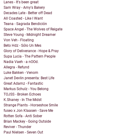
Lanes - It's been great
Sam Wray - Amy's Bakery
Decades Late - Better off Dead
All Coasted - Like I Want
Teana - Sagrada Bendición
Space Angel - The Wolves of Reigate
Steve Young - Midnight Dreamer
Von Veh - Floating
Beto Hdz - Sólo Un Mes
Glory of Deliverance - Hope & Pray
Supa Lucia - The Pattern People
Nadia Vaeh - a nOOd.
Allegra - Refund
Luke Bakken - Venom
Janet Devlin presenta: Best Life
Great Adamz - Fantastic
Markus Schulz - You Belong
TOJSS - Broken Echoes
K.Shaney - In The Midst
Strange Plants - Horseshoe Smile
fuseo x Jon Klaasen - Save Me
Rotten Sofa - Anti Sober
Brian Mackey - Going Outside
Reviver - Thunder
Paul Nielsen - Seven Out