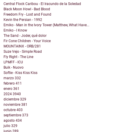
Central Flock Caribou - El Iracundo de la Soledad
Black Moon Howl - Bad Blood
Freedom Fry - Lost and Found
Kevin the Persian - 1992
Emiko - Man in the Ivory Tower (Matthew, What Have...
Emiko - I Know
The Sand - Joder, qué dolor
Fir Cone Children - Your Voice
MOUNTAINX - ORB/281
Suze Vejo - Simple Road
Fly Right - The Line
LPMFF - ICU
Buik - Nuovo
Softie - Kiss Kiss Kiss
marzo
332
febrero
411
enero
361
2024
3940
diciembre
329
noviembre
381
octubre
403
septiembre
373
agosto
434
julio
329
junio
289