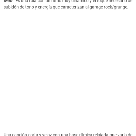
Mud"
. Es una rola con un ritmo muy dinámico y el toque necesario de
subidón de tono y energía que caracterizan al garage rock/grunge.
Una canción corta y veloz con una base rítmica relajada que varía de