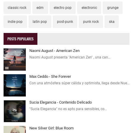
classic rock
edm
electro pop
electronic
grunge
indie pop
latin pop
post-punk
punk rock
ska
POSTS POPULARES
Naomi August - American Zen
Naomi August presenta "American Zen" , una can…
Max Ceddo - She Forever
Con una atmósfera súper cálida y optimista, llega desde Nue…
Sucia Elegancia - Contenido Delicado
"Sucia Elegancia" no es apto para sensibles, co…
New Silver Girl: Blue Room