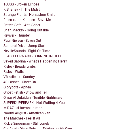
TOJSS - Broken Echoes
K.Shaney - In The Midst
Strange Plants - Horseshoe Smile
fuseo x Jon Klaasen - Save Me
Rotten Sofa - Anti Sober
Brian Mackey - Going Outside
Reviver - Thunder
Paul Nielsen - Seven Out
Samurai Drive - Jump Start
NevilleSounds - Right On Time
FLASH FORWARD - BURNING IN HELL
Sayed Sabrina - What's Happening Here?
Risley - Breadcrumbs
Risley - Walls
Völkslieder - Sunday
40 Lashes - Cheer On
Glorybots - Apnea
Ghost Fetish - Show and Tell
Omar Al Julaidan - Terrible Nightmare
SUPERDUPERPARK - Not Waiting 4 You
MIDAZ - si fueras un mar
Naomi August - American Zen
The Marches - Feel It All
Rickie Singerman - Still Lonely
California Disco Suicide - Driving on My Own