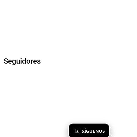
Seguidores
×
SÍGUENOS
Ya te sigo