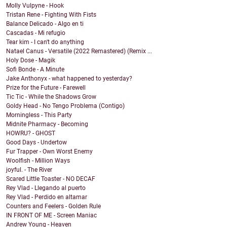
Molly Vulpyne - Hook
Tristan Rene - Fighting With Fists
Balance Delicado - Algo en ti
Cascadas - Mi refugio
Tear kim - I can't do anything
Natael Canus - Versatile (2022 Remastered) (Remix ...
Holy Dose - Magik
Sofi Bonde - A Minute
Jake Anthonyx - what happened to yesterday?
Prize for the Future - Farewell
Tic Tic - While the Shadows Grow
Goldy Head - No Tengo Problema (Contigo)
Morningless - This Party
Midnite Pharmacy - Becoming
HOWRU? - GHOST
Good Days - Undertow
Fur Trapper - Own Worst Enemy
Woolfish - Million Ways
joyful. - The River
Scared Little Toaster - NO DECAF
Rey Vlad - Llegando al puerto
Rey Vlad - Perdido en altamar
Counters and Feelers - Golden Rule
IN FRONT OF ME - Screen Maniac
Andrew Young - Heaven