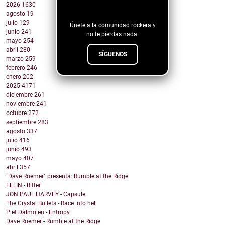
2026
1630
blog!
agosto
19
julio
129
Únete a la comunidad rockera y
junio
241
no te pierdas nada.
mayo
254
abril
280
SÍGUENOS
marzo
259
febrero
246
enero
202
2025
4171
diciembre
261
noviembre
241
octubre
272
septiembre
283
agosto
337
julio
416
junio
493
mayo
407
abril
357
´Dave Roemer´ presenta: Rumble at the Ridge
FELIN - Bitter
JON PAUL HARVEY - Capsule
The Crystal Bullets - Race into hell
Piet Dalmolen - Entropy
Dave Roemer - Rumble at the Ridge