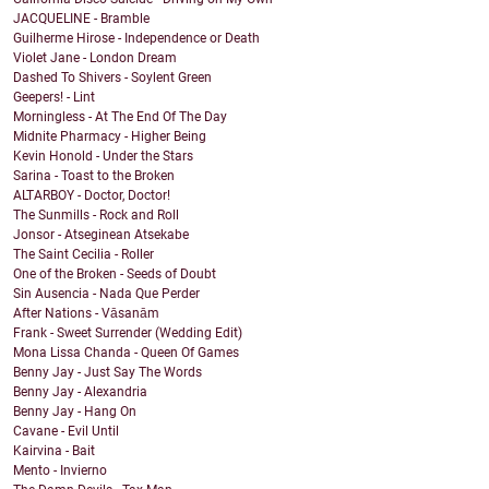
JACQUELINE - Bramble
Guilherme Hirose - Independence or Death
Violet Jane - London Dream
Dashed To Shivers - Soylent Green
Geepers! - Lint
Morningless - At The End Of The Day
Midnite Pharmacy - Higher Being
Kevin Honold - Under the Stars
Sarina - Toast to the Broken
ALTARBOY - Doctor, Doctor!
The Sunmills - Rock and Roll
Jonsor - Atseginean Atsekabe
The Saint Cecilia - Roller
One of the Broken - Seeds of Doubt
Sin Ausencia - Nada Que Perder
After Nations - Vāsanām
Frank - Sweet Surrender (Wedding Edit)
Mona Lissa Chanda - Queen Of Games
Benny Jay - Just Say The Words
Benny Jay - Alexandria
Benny Jay - Hang On
Cavane - Evil Until
Kairvina - Bait
Mento - Invierno