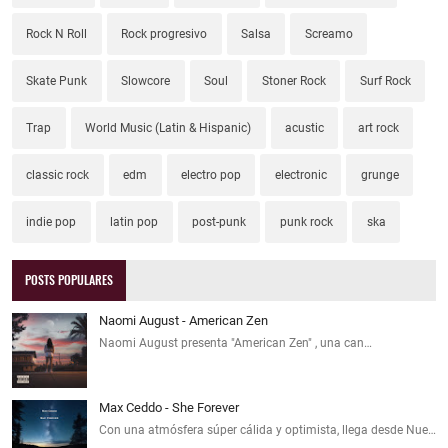
Rock N Roll
Rock progresivo
Salsa
Screamo
Skate Punk
Slowcore
Soul
Stoner Rock
Surf Rock
Trap
World Music (Latin & Hispanic)
acustic
art rock
classic rock
edm
electro pop
electronic
grunge
indie pop
latin pop
post-punk
punk rock
ska
POSTS POPULARES
Naomi August - American Zen
Naomi August presenta "American Zen" , una can…
Max Ceddo - She Forever
Con una atmósfera súper cálida y optimista, llega desde Nue…