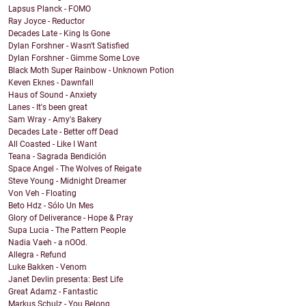
Lapsus Planck - FOMO
Ray Joyce - Reductor
Decades Late - King Is Gone
Dylan Forshner - Wasn't Satisfied
Dylan Forshner - Gimme Some Love
Black Moth Super Rainbow - Unknown Potion
Keven Eknes - Dawnfall
Haus of Sound - Anxiety
Lanes - It's been great
Sam Wray - Amy's Bakery
Decades Late - Better off Dead
All Coasted - Like I Want
Teana - Sagrada Bendición
Space Angel - The Wolves of Reigate
Steve Young - Midnight Dreamer
Von Veh - Floating
Beto Hdz - Sólo Un Mes
Glory of Deliverance - Hope & Pray
Supa Lucia - The Pattern People
Nadia Vaeh - a nOOd.
Allegra - Refund
Luke Bakken - Venom
Janet Devlin presenta: Best Life
Great Adamz - Fantastic
Markus Schulz - You Belong