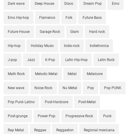
Dark wave
Deep House
Disco
Dream Pop
Emo
Emo Hip-hop
Flamenco
Folk
Future Bass
Future House
Garage Rock
Glam
Hard rock
Hip-hop
Holiday Music
Indie rock
Indietronica
J-pop
Jazz
K-Pop
Latin Hip-Hop
Latin Rock
Math Rock
Melodic Metal
Metal
Metalcore
New wave
Noise Rock
Nu Metal
Pop
Pop PUNK
Pop Punk Latino
Post-Hardcore
Post-Metal
Post-grunge
Power Pop
Progressive Rock
Punk
Rap Metal
Reggae
Reggaeton
Regional mexicana