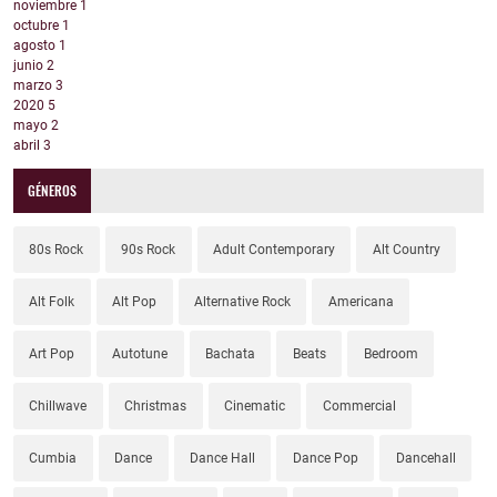
noviembre
1
octubre
1
agosto
1
junio
2
marzo
3
2020
5
mayo
2
abril
3
GÉNEROS
80s Rock
90s Rock
Adult Contemporary
Alt Country
Alt Folk
Alt Pop
Alternative Rock
Americana
Art Pop
Autotune
Bachata
Beats
Bedroom
Chillwave
Christmas
Cinematic
Commercial
Cumbia
Dance
Dance Hall
Dance Pop
Dancehall