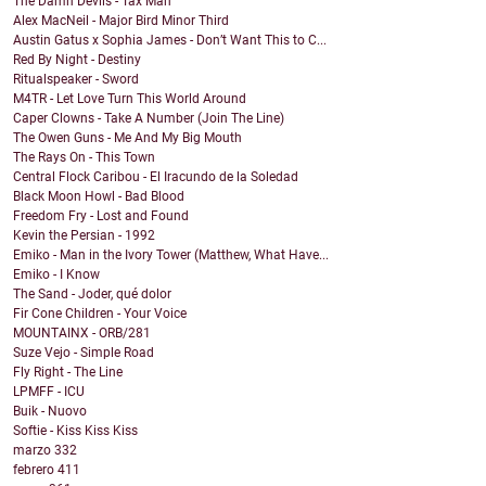
The Damn Devils - Tax Man
Alex MacNeil - Major Bird Minor Third
Austin Gatus x Sophia James - Don’t Want This to C...
Red By Night - Destiny
Ritualspeaker - Sword
M4TR - Let Love Turn This World Around
Caper Clowns - Take A Number (Join The Line)
The Owen Guns - Me And My Big Mouth
The Rays On - This Town
Central Flock Caribou - El Iracundo de la Soledad
Black Moon Howl - Bad Blood
Freedom Fry - Lost and Found
Kevin the Persian - 1992
Emiko - Man in the Ivory Tower (Matthew, What Have...
Emiko - I Know
The Sand - Joder, qué dolor
Fir Cone Children - Your Voice
MOUNTAINX - ORB/281
Suze Vejo - Simple Road
Fly Right - The Line
LPMFF - ICU
Buik - Nuovo
Softie - Kiss Kiss Kiss
marzo
332
febrero
411