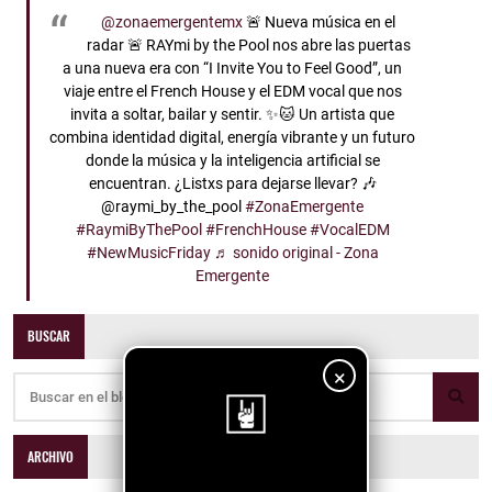
@zonaemergentemx
🚨 Nueva música en el
radar 🚨 RAYmi by the Pool nos abre las puertas
a una nueva era con “I Invite You to Feel Good”, un
viaje entre el French House y el EDM vocal que nos
invita a soltar, bailar y sentir. ✨🐱 Un artista que
combina identidad digital, energía vibrante y un futuro
donde la música y la inteligencia artificial se
encuentran. ¿Listxs para dejarse llevar? 🎶
@raymi_by_the_pool
#ZonaEmergente
#RaymiByThePool
#FrenchHouse
#VocalEDM
#NewMusicFriday
♬ sonido original - Zona
Emergente
BUSCAR
×
ARCHIVO
¡Sigue nuestro