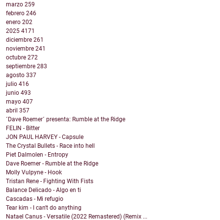
marzo
259
febrero
246
enero
202
2025
4171
diciembre
261
noviembre
241
octubre
272
septiembre
283
agosto
337
julio
416
junio
493
mayo
407
abril
357
´Dave Roemer´ presenta: Rumble at the Ridge
FELIN - Bitter
JON PAUL HARVEY - Capsule
The Crystal Bullets - Race into hell
Piet Dalmolen - Entropy
Dave Roemer - Rumble at the Ridge
Molly Vulpyne - Hook
Tristan Rene - Fighting With Fists
Balance Delicado - Algo en ti
Cascadas - Mi refugio
Tear kim - I can't do anything
Natael Canus - Versatile (2022 Remastered) (Remix ...