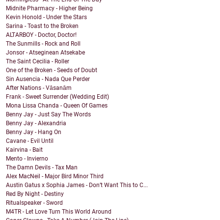
Midnite Pharmacy - Higher Being
Kevin Honold - Under the Stars
Sarina - Toast to the Broken
ALTARBOY - Doctor, Doctor!
The Sunmills - Rock and Roll
Jonsor - Atseginean Atsekabe
The Saint Cecilia - Roller
One of the Broken - Seeds of Doubt
Sin Ausencia - Nada Que Perder
After Nations - Vāsanām
Frank - Sweet Surrender (Wedding Edit)
Mona Lissa Chanda - Queen Of Games
Benny Jay - Just Say The Words
Benny Jay - Alexandria
Benny Jay - Hang On
Cavane - Evil Until
Kairvina - Bait
Mento - Invierno
The Damn Devils - Tax Man
Alex MacNeil - Major Bird Minor Third
Austin Gatus x Sophia James - Don’t Want This to C...
Red By Night - Destiny
Ritualspeaker - Sword
M4TR - Let Love Turn This World Around