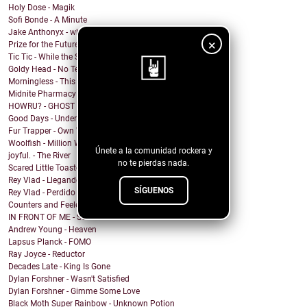
Holy Dose - Magik
Sofi Bonde - A Minute
Jake Anthonyx - what happened to yesterday?
×
Prize for the Future - Farewell
Tic Tic - While the Shadows Grow
Goldy Head - No Tengo Problema (Contigo)
Morningless - This Party
Midnite Pharmacy - Becoming
HOWRU? - GHOST
¡Sigue nuestro
Good Days - Undertow
blog!
Fur Trapper - Own Worst Enemy
Woolfish - Million Ways
Únete a la comunidad rockera y
joyful. - The River
no te pierdas nada.
Scared Little Toaster - NO DECAF
Rey Vlad - Llegando al puerto
SÍGUENOS
Rey Vlad - Perdido en altamar
Counters and Feelers - Golden Rule
IN FRONT OF ME - Screen Maniac
Andrew Young - Heaven
Lapsus Planck - FOMO
Ray Joyce - Reductor
Decades Late - King Is Gone
Dylan Forshner - Wasn't Satisfied
Dylan Forshner - Gimme Some Love
Black Moth Super Rainbow - Unknown Potion