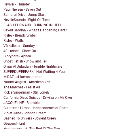
Reviver - Thunder
Paul Nielsen - Seven Out
Samurai Drive - Jump Start
NevilleSounds - Right On Time
FLASH FORWARD - BURNING IN HELL
Sayed Sabrina - What's Happening Here?
Risley - Breadcrumbs
Risley - Walls
Völkslieder - Sunday
40 Lashes - Cheer On
Glorybots - Apnea
Ghost Fetish - Show and Tell
Omar Al Julaidan - Terrible Nightmare
SUPERDUPERPARK - Not Waiting 4 You
MIDAZ - si fueras un mar
Naomi August - American Zen
The Marches - Feel It All
Rickie Singerman - Still Lonely
California Disco Suicide - Driving on My Own
JACQUELINE - Bramble
Guilherme Hirose - Independence or Death
Violet Jane - London Dream
Dashed To Shivers - Soylent Green
Geepers! - Lint
Morningless - At The End Of The Day