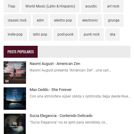
Trap
World Music (Latin & Hispanic)
acustic
art rock
classic rock
edm
electro pop
electronic
grunge
indie pop
latin pop
post-punk
punk rock
ska
POSTS POPULARES
Naomi August - American Zen
Naomi August presenta "American Zen" , una can…
Max Ceddo - She Forever
Con una atmósfera súper cálida y optimista, llega desde Nue…
Sucia Elegancia - Contenido Delicado
"Sucia Elegancia" no es apto para sensibles, co…