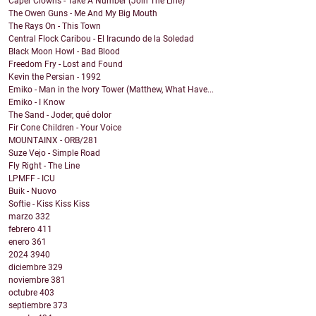
Caper Clowns - Take A Number (Join The Line)
The Owen Guns - Me And My Big Mouth
The Rays On - This Town
Central Flock Caribou - El Iracundo de la Soledad
Black Moon Howl - Bad Blood
Freedom Fry - Lost and Found
Kevin the Persian - 1992
Emiko - Man in the Ivory Tower (Matthew, What Have...
Emiko - I Know
The Sand - Joder, qué dolor
Fir Cone Children - Your Voice
MOUNTAINX - ORB/281
Suze Vejo - Simple Road
Fly Right - The Line
LPMFF - ICU
Buik - Nuovo
Softie - Kiss Kiss Kiss
marzo
332
febrero
411
enero
361
2024
3940
diciembre
329
noviembre
381
octubre
403
septiembre
373