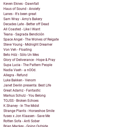
Keven Eknes - Dawnfall
Haus of Sound - Anxiety
Lanes - It's been great
Sam Wray - Amy's Bakery
Decades Late - Better off Dead
All Coasted - Like I Want
Teana - Sagrada Bendición
Space Angel - The Wolves of Reigate
Steve Young - Midnight Dreamer
Von Veh - Floating
Beto Hdz - Sólo Un Mes
Glory of Deliverance - Hope & Pray
Supa Lucia - The Pattern People
Nadia Vaeh - a nOOd.
Allegra - Refund
Luke Bakken - Venom
Janet Devlin presenta: Best Life
Great Adamz - Fantastic
Markus Schulz - You Belong
TOJSS - Broken Echoes
K.Shaney - In The Midst
Strange Plants - Horseshoe Smile
fuseo x Jon Klaasen - Save Me
Rotten Sofa - Anti Sober
Brian Mackey - Going Outside