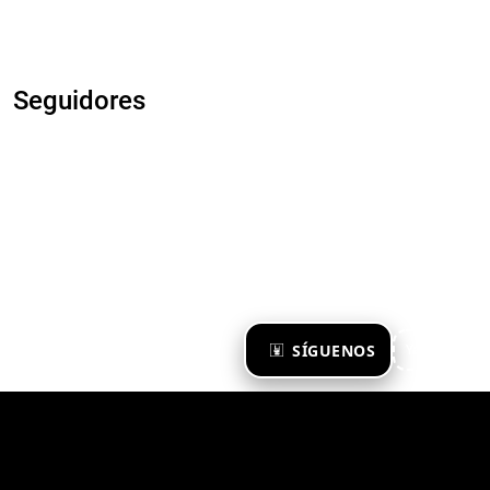
Seguidores
×
SÍGUENOS
Ya te sigo