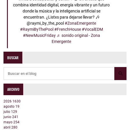
combina identidad digital, energía vibrante y un futuro
donde la música y la inteligencia artificial se
encuentran. ¿Listxs para dejarse llevar? 🎶
@raymi_by_the_pool
#ZonaEmergente
#RaymiByThePool
#FrenchHouse
#VocalEDM
#NewMusicFriday
♬ sonido original - Zona
Emergente
BUSCAR
ARCHIVO
2026
1630
agosto
19
julio
129
junio
241
mayo
254
abril
280