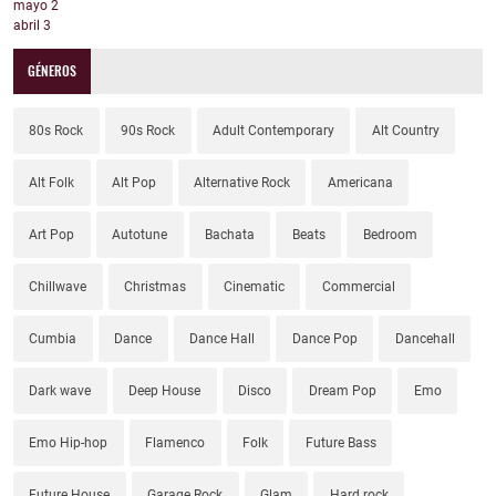
mayo
2
abril
3
GÉNEROS
80s Rock
90s Rock
Adult Contemporary
Alt Country
Alt Folk
Alt Pop
Alternative Rock
Americana
Art Pop
Autotune
Bachata
Beats
Bedroom
Chillwave
Christmas
Cinematic
Commercial
Cumbia
Dance
Dance Hall
Dance Pop
Dancehall
Dark wave
Deep House
Disco
Dream Pop
Emo
Emo Hip-hop
Flamenco
Folk
Future Bass
Future House
Garage Rock
Glam
Hard rock