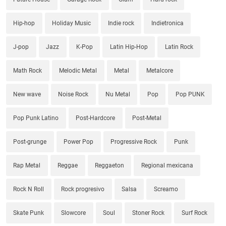
Hip-hop
Holiday Music
Indie rock
Indietronica
J-pop
Jazz
K-Pop
Latin Hip-Hop
Latin Rock
Math Rock
Melodic Metal
Metal
Metalcore
New wave
Noise Rock
Nu Metal
Pop
Pop PUNK
Pop Punk Latino
Post-Hardcore
Post-Metal
Post-grunge
Power Pop
Progressive Rock
Punk
Rap Metal
Reggae
Reggaeton
Regional mexicana
Rock N Roll
Rock progresivo
Salsa
Screamo
Skate Punk
Slowcore
Soul
Stoner Rock
Surf Rock