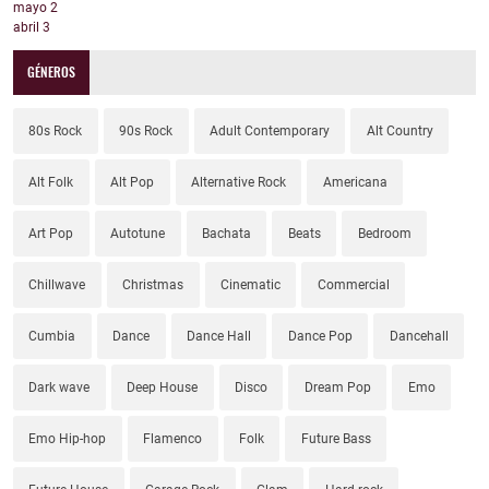
mayo
2
abril
3
GÉNEROS
80s Rock
90s Rock
Adult Contemporary
Alt Country
Alt Folk
Alt Pop
Alternative Rock
Americana
Art Pop
Autotune
Bachata
Beats
Bedroom
Chillwave
Christmas
Cinematic
Commercial
Cumbia
Dance
Dance Hall
Dance Pop
Dancehall
Dark wave
Deep House
Disco
Dream Pop
Emo
Emo Hip-hop
Flamenco
Folk
Future Bass