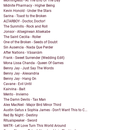
Morningless - At The End Of The Day
Midnite Pharmacy - Higher Being
Kevin Honold - Under the Stars
Sarina - Toast to the Broken
ALTARBOY - Doctor, Doctor!
The Sunmills - Rock and Roll
Jonsor - Atseginean Atsekabe
The Saint Cecilia - Roller
One of the Broken - Seeds of Doubt
Sin Ausencia - Nada Que Perder
After Nations - Vāsanām
Frank - Sweet Surrender (Wedding Edit)
Mona Lissa Chanda - Queen Of Games
Benny Jay - Just Say The Words
Benny Jay - Alexandria
Benny Jay - Hang On
Cavane - Evil Until
Kairvina - Bait
Mento - Invierno
The Damn Devils - Tax Man
Alex MacNeil - Major Bird Minor Third
Austin Gatus x Sophia James - Don’t Want This to C...
Red By Night - Destiny
Ritualspeaker - Sword
M4TR - Let Love Turn This World Around