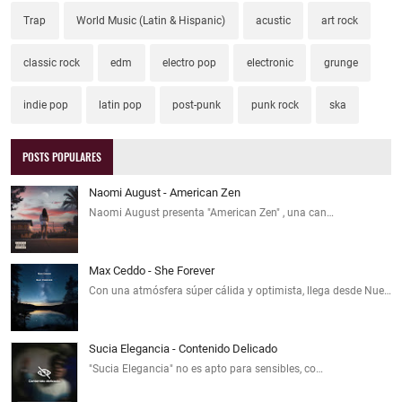
Trap
World Music (Latin & Hispanic)
acustic
art rock
classic rock
edm
electro pop
electronic
grunge
indie pop
latin pop
post-punk
punk rock
ska
POSTS POPULARES
Naomi August - American Zen
Naomi August presenta "American Zen" , una can…
Max Ceddo - She Forever
Con una atmósfera súper cálida y optimista, llega desde Nue…
Sucia Elegancia - Contenido Delicado
"Sucia Elegancia" no es apto para sensibles, co…