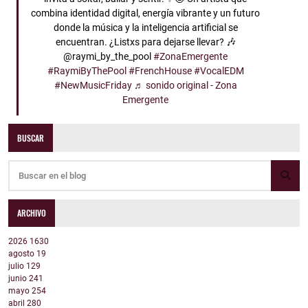
combina identidad digital, energía vibrante y un futuro
donde la música y la inteligencia artificial se
encuentran. ¿Listxs para dejarse llevar? 🎶
@raymi_by_the_pool
#ZonaEmergente
#RaymiByThePool
#FrenchHouse
#VocalEDM
#NewMusicFriday
♬ sonido original - Zona
Emergente
BUSCAR
ARCHIVO
2026
1630
agosto
19
julio
129
junio
241
mayo
254
abril
280