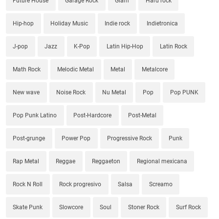
Future House
Garage Rock
Glam
Hard rock
Hip-hop
Holiday Music
Indie rock
Indietronica
J-pop
Jazz
K-Pop
Latin Hip-Hop
Latin Rock
Math Rock
Melodic Metal
Metal
Metalcore
New wave
Noise Rock
Nu Metal
Pop
Pop PUNK
Pop Punk Latino
Post-Hardcore
Post-Metal
Post-grunge
Power Pop
Progressive Rock
Punk
Rap Metal
Reggae
Reggaeton
Regional mexicana
Rock N Roll
Rock progresivo
Salsa
Screamo
Skate Punk
Slowcore
Soul
Stoner Rock
Surf Rock