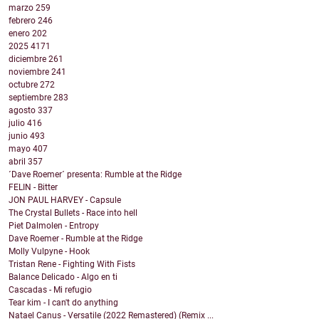
marzo
259
febrero
246
enero
202
2025
4171
diciembre
261
noviembre
241
octubre
272
septiembre
283
agosto
337
julio
416
junio
493
mayo
407
abril
357
´Dave Roemer´ presenta: Rumble at the Ridge
FELIN - Bitter
JON PAUL HARVEY - Capsule
The Crystal Bullets - Race into hell
Piet Dalmolen - Entropy
Dave Roemer - Rumble at the Ridge
Molly Vulpyne - Hook
Tristan Rene - Fighting With Fists
Balance Delicado - Algo en ti
Cascadas - Mi refugio
Tear kim - I can't do anything
Natael Canus - Versatile (2022 Remastered) (Remix ...