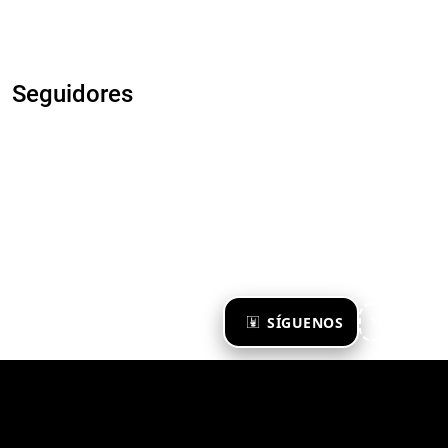
Seguidores
×
SÍGUENOS
Ya te sigo