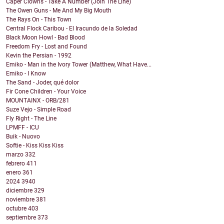
Caper Clowns - Take A Number (Join The Line)
The Owen Guns - Me And My Big Mouth
The Rays On - This Town
Central Flock Caribou - El Iracundo de la Soledad
Black Moon Howl - Bad Blood
Freedom Fry - Lost and Found
Kevin the Persian - 1992
Emiko - Man in the Ivory Tower (Matthew, What Have...
Emiko - I Know
The Sand - Joder, qué dolor
Fir Cone Children - Your Voice
MOUNTAINX - ORB/281
Suze Vejo - Simple Road
Fly Right - The Line
LPMFF - ICU
Buik - Nuovo
Softie - Kiss Kiss Kiss
marzo
332
febrero
411
enero
361
2024
3940
diciembre
329
noviembre
381
octubre
403
septiembre
373