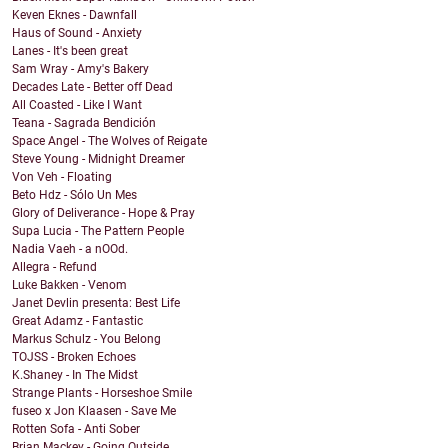
Keven Eknes - Dawnfall
Haus of Sound - Anxiety
Lanes - It's been great
Sam Wray - Amy's Bakery
Decades Late - Better off Dead
All Coasted - Like I Want
Teana - Sagrada Bendición
Space Angel - The Wolves of Reigate
Steve Young - Midnight Dreamer
Von Veh - Floating
Beto Hdz - Sólo Un Mes
Glory of Deliverance - Hope & Pray
Supa Lucia - The Pattern People
Nadia Vaeh - a nOOd.
Allegra - Refund
Luke Bakken - Venom
Janet Devlin presenta: Best Life
Great Adamz - Fantastic
Markus Schulz - You Belong
TOJSS - Broken Echoes
K.Shaney - In The Midst
Strange Plants - Horseshoe Smile
fuseo x Jon Klaasen - Save Me
Rotten Sofa - Anti Sober
Brian Mackey - Going Outside