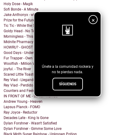
Holy Dose - Magik
Sofi Bonde - A Minute
Jake Anthonyx - what happened to yesterday?
×
Prize for the Future - Farewell
Tic Tic - While the Shadows Grow
Goldy Head - No Tengo Problema (Contigo)
Morningless - This Party
Midnite Pharmacy - Becoming
¡Sigue nuestro
HOWRU? - GHOST
Good Days - Undertow
blog!
Fur Trapper - Own Worst Enemy
Woolfish - Million Ways
Únete a la comunidad rockera y
joyful. - The River
no te pierdas nada.
Scared Little Toaster - NO DECAF
Rey Vlad - Llegando al puerto
SÍGUENOS
Rey Vlad - Perdido en altamar
Counters and Feelers - Golden Rule
IN FRONT OF ME - Screen Maniac
Andrew Young - Heaven
Lapsus Planck - FOMO
Ray Joyce - Reductor
Decades Late - King Is Gone
Dylan Forshner - Wasn't Satisfied
Dylan Forshner - Gimme Some Love
Black Moth Super Rainbow - Unknown Potion