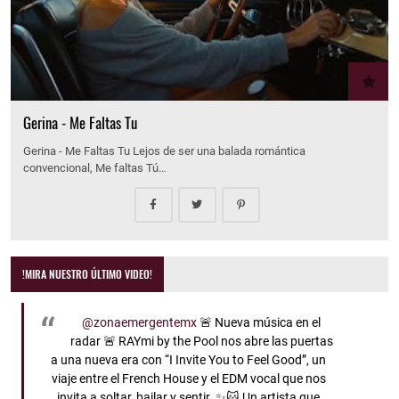
Gerina - Me Faltas Tu
Gerina - Me Faltas Tu Lejos de ser una balada romántica
convencional, Me faltas Tú…
!MIRA NUESTRO ÚLTIMO VIDEO!
@zonaemergentemx
🚨 Nueva música en el
radar 🚨 RAYmi by the Pool nos abre las puertas
a una nueva era con “I Invite You to Feel Good”, un
viaje entre el French House y el EDM vocal que nos
invita a soltar, bailar y sentir. ✨🐱 Un artista que