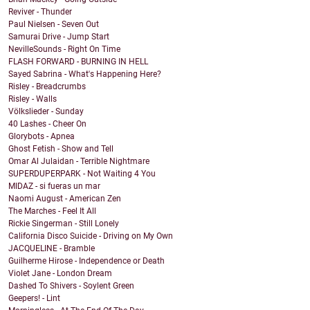
Reviver - Thunder
Paul Nielsen - Seven Out
Samurai Drive - Jump Start
NevilleSounds - Right On Time
FLASH FORWARD - BURNING IN HELL
Sayed Sabrina - What's Happening Here?
Risley - Breadcrumbs
Risley - Walls
Völkslieder - Sunday
40 Lashes - Cheer On
Glorybots - Apnea
Ghost Fetish - Show and Tell
Omar Al Julaidan - Terrible Nightmare
SUPERDUPERPARK - Not Waiting 4 You
MIDAZ - si fueras un mar
Naomi August - American Zen
The Marches - Feel It All
Rickie Singerman - Still Lonely
California Disco Suicide - Driving on My Own
JACQUELINE - Bramble
Guilherme Hirose - Independence or Death
Violet Jane - London Dream
Dashed To Shivers - Soylent Green
Geepers! - Lint