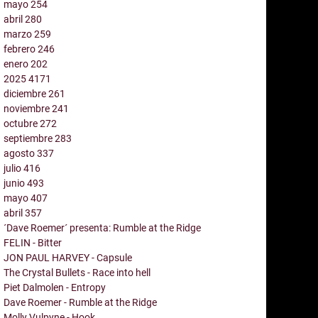
mayo
254
abril
280
marzo
259
febrero
246
enero
202
2025
4171
diciembre
261
noviembre
241
octubre
272
septiembre
283
agosto
337
julio
416
junio
493
mayo
407
abril
357
´Dave Roemer´ presenta: Rumble at the Ridge
FELIN - Bitter
JON PAUL HARVEY - Capsule
The Crystal Bullets - Race into hell
Piet Dalmolen - Entropy
Dave Roemer - Rumble at the Ridge
Molly Vulpyne - Hook