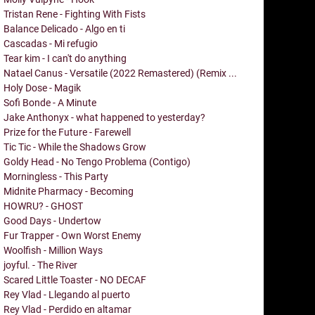
Tristan Rene - Fighting With Fists
Balance Delicado - Algo en ti
Cascadas - Mi refugio
Tear kim - I can't do anything
Natael Canus - Versatile (2022 Remastered) (Remix ...
Holy Dose - Magik
Sofi Bonde - A Minute
Jake Anthonyx - what happened to yesterday?
Prize for the Future - Farewell
Tic Tic - While the Shadows Grow
Goldy Head - No Tengo Problema (Contigo)
Morningless - This Party
Midnite Pharmacy - Becoming
HOWRU? - GHOST
Good Days - Undertow
Fur Trapper - Own Worst Enemy
Woolfish - Million Ways
joyful. - The River
Scared Little Toaster - NO DECAF
Rey Vlad - Llegando al puerto
Rey Vlad - Perdido en altamar