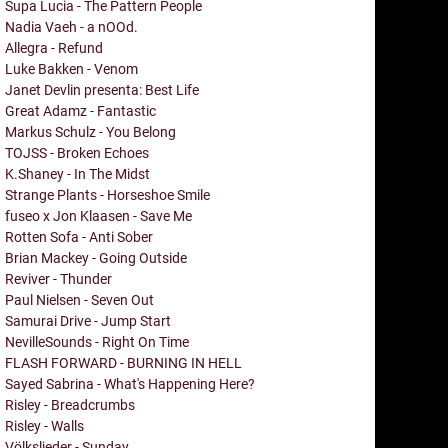
Supa Lucia - The Pattern People
Nadia Vaeh - a nOOd.
Allegra - Refund
Luke Bakken - Venom
Janet Devlin presenta: Best Life
Great Adamz - Fantastic
Markus Schulz - You Belong
TOJSS - Broken Echoes
K.Shaney - In The Midst
Strange Plants - Horseshoe Smile
fuseo x Jon Klaasen - Save Me
Rotten Sofa - Anti Sober
Brian Mackey - Going Outside
Reviver - Thunder
Paul Nielsen - Seven Out
Samurai Drive - Jump Start
NevilleSounds - Right On Time
FLASH FORWARD - BURNING IN HELL
Sayed Sabrina - What's Happening Here?
Risley - Breadcrumbs
Risley - Walls
Völkslieder - Sunday