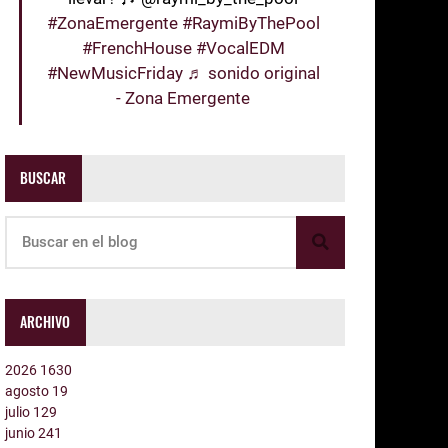
#ZonaEmergente
#RaymiByThePool
#FrenchHouse
#VocalEDM
#NewMusicFriday
♬ sonido original
- Zona Emergente
BUSCAR
ARCHIVO
2026
1630
agosto
19
julio
129
junio
241