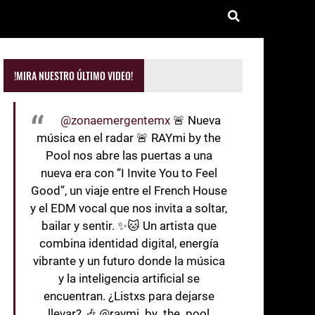
!MIRA NUESTRO ÚLTIMO VIDEO!
@zonaemergentemx
🚨 Nueva
música en el radar 🚨 RAYmi by the
Pool nos abre las puertas a una
nueva era con “I Invite You to Feel
Good”, un viaje entre el French House
y el EDM vocal que nos invita a soltar,
bailar y sentir. ✨🐱 Un artista que
combina identidad digital, energía
vibrante y un futuro donde la música
y la inteligencia artificial se
encuentran. ¿Listxs para dejarse
llevar? 🎶 @raymi_by_the_pool