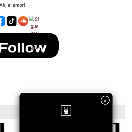
¡Ah, el amor!
×
¡Sigue nuestro blog!