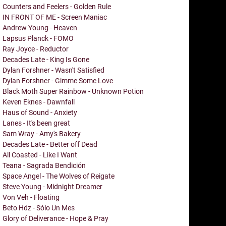
Counters and Feelers - Golden Rule
IN FRONT OF ME - Screen Maniac
Andrew Young - Heaven
Lapsus Planck - FOMO
Ray Joyce - Reductor
Decades Late - King Is Gone
Dylan Forshner - Wasn't Satisfied
Dylan Forshner - Gimme Some Love
Black Moth Super Rainbow - Unknown Potion
Keven Eknes - Dawnfall
Haus of Sound - Anxiety
Lanes - It's been great
Sam Wray - Amy's Bakery
Decades Late - Better off Dead
All Coasted - Like I Want
Teana - Sagrada Bendición
Space Angel - The Wolves of Reigate
Steve Young - Midnight Dreamer
Von Veh - Floating
Beto Hdz - Sólo Un Mes
Glory of Deliverance - Hope & Pray