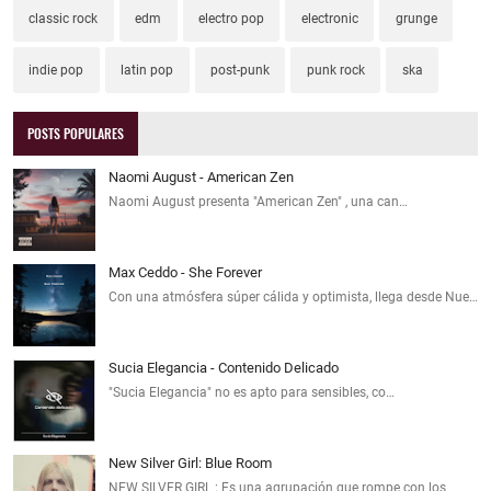
classic rock
edm
electro pop
electronic
grunge
indie pop
latin pop
post-punk
punk rock
ska
POSTS POPULARES
Naomi August - American Zen
Naomi August presenta "American Zen" , una can…
Max Ceddo - She Forever
Con una atmósfera súper cálida y optimista, llega desde Nue…
Sucia Elegancia - Contenido Delicado
"Sucia Elegancia" no es apto para sensibles, co…
New Silver Girl: Blue Room
NEW SILVER GIRL : Es una agrupación que rompe con los