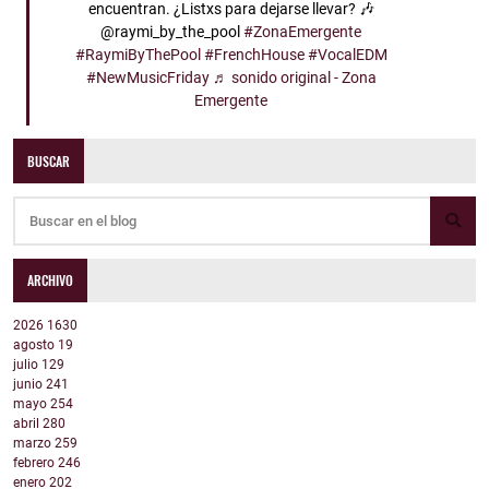
encuentran. ¿Listxs para dejarse llevar? 🎶
@raymi_by_the_pool
#ZonaEmergente
#RaymiByThePool
#FrenchHouse
#VocalEDM
#NewMusicFriday
♬ sonido original - Zona
Emergente
BUSCAR
ARCHIVO
2026
1630
agosto
19
julio
129
junio
241
mayo
254
abril
280
marzo
259
febrero
246
enero
202