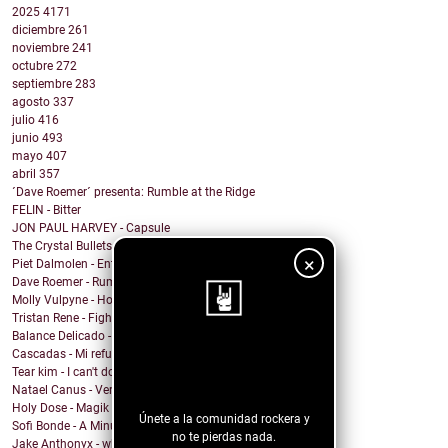
2025
4171
diciembre
261
noviembre
241
octubre
272
septiembre
283
agosto
337
julio
416
junio
493
mayo
407
abril
357
´Dave Roemer´ presenta: Rumble at the Ridge
FELIN - Bitter
JON PAUL HARVEY - Capsule
The Crystal Bullets - Race into hell
×
Piet Dalmolen - Entropy
Dave Roemer - Rumble at the Ridge
Molly Vulpyne - Hook
Tristan Rene - Fighting With Fists
Balance Delicado - Algo en ti
Cascadas - Mi refugio
¡Sigue nuestro
Tear kim - I can't do anything
blog!
Natael Canus - Versatile (2022 Remastered) (Remix ...
Holy Dose - Magik
Únete a la comunidad rockera y
Sofi Bonde - A Minute
no te pierdas nada.
Jake Anthonyx - what happened to yesterday?