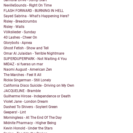
Samurai Drive - Jump Start
NevilleSounds - Right On Time
FLASH FORWARD - BURNING IN HELL
Sayed Sabrina - What's Happening Here?
Risley - Breadcrumbs
Risley - Walls
Völkslieder - Sunday
40 Lashes - Cheer On
Glorybots - Apnea
Ghost Fetish - Show and Tell
Omar Al Julaidan - Terrible Nightmare
SUPERDUPERPARK - Not Waiting 4 You
MIDAZ - si fueras un mar
Naomi August - American Zen
The Marches - Feel It All
Rickie Singerman - Still Lonely
California Disco Suicide - Driving on My Own
JACQUELINE - Bramble
Guilherme Hirose - Independence or Death
Violet Jane - London Dream
Dashed To Shivers - Soylent Green
Geepers! - Lint
Morningless - At The End Of The Day
Midnite Pharmacy - Higher Being
Kevin Honold - Under the Stars