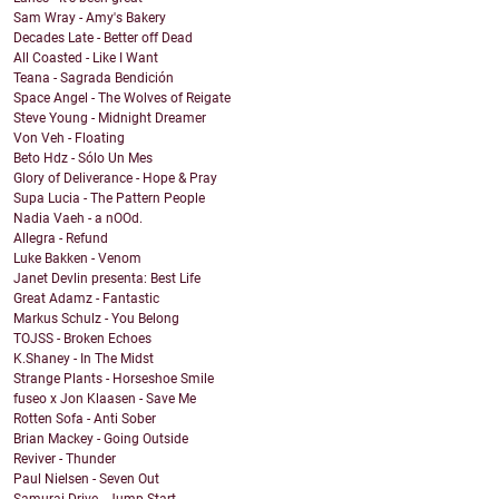
Sam Wray - Amy's Bakery
Decades Late - Better off Dead
All Coasted - Like I Want
Teana - Sagrada Bendición
Space Angel - The Wolves of Reigate
Steve Young - Midnight Dreamer
Von Veh - Floating
Beto Hdz - Sólo Un Mes
Glory of Deliverance - Hope & Pray
Supa Lucia - The Pattern People
Nadia Vaeh - a nOOd.
Allegra - Refund
Luke Bakken - Venom
Janet Devlin presenta: Best Life
Great Adamz - Fantastic
Markus Schulz - You Belong
TOJSS - Broken Echoes
K.Shaney - In The Midst
Strange Plants - Horseshoe Smile
fuseo x Jon Klaasen - Save Me
Rotten Sofa - Anti Sober
Brian Mackey - Going Outside
Reviver - Thunder
Paul Nielsen - Seven Out