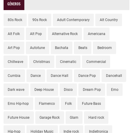
GÉNEROS
80s Rock
90s Rock
Adult Contemporary
Alt Country
Alt Folk
Alt Pop
Alternative Rock
Americana
Art Pop
Autotune
Bachata
Beats
Bedroom
Chillwave
Christmas
Cinematic
Commercial
Cumbia
Dance
Dance Hall
Dance Pop
Dancehall
Dark wave
Deep House
Disco
Dream Pop
Emo
Emo Hip-hop
Flamenco
Folk
Future Bass
Future House
Garage Rock
Glam
Hard rock
Hip-hop
Holiday Music
Indie rock
Indietronica