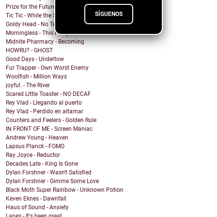
Prize for the Future - Farewell
SÍGUENOS
Tic Tic - While the Shadows Grow
Goldy Head - No Tengo Problema (Contigo)
Morningless - This Party
Midnite Pharmacy - Becoming
HOWRU? - GHOST
Good Days - Undertow
Fur Trapper - Own Worst Enemy
Woolfish - Million Ways
joyful. - The River
Scared Little Toaster - NO DECAF
Rey Vlad - Llegando al puerto
Rey Vlad - Perdido en altamar
Counters and Feelers - Golden Rule
IN FRONT OF ME - Screen Maniac
Andrew Young - Heaven
Lapsus Planck - FOMO
Ray Joyce - Reductor
Decades Late - King Is Gone
Dylan Forshner - Wasn't Satisfied
Dylan Forshner - Gimme Some Love
Black Moth Super Rainbow - Unknown Potion
Keven Eknes - Dawnfall
Haus of Sound - Anxiety
Lanes - It's been great