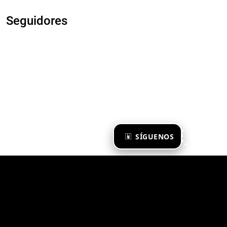
Seguidores
×
SÍGUENOS
Ya te sigo