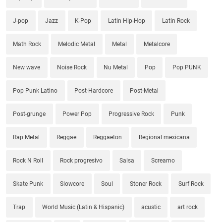
J-pop
Jazz
K-Pop
Latin Hip-Hop
Latin Rock
Math Rock
Melodic Metal
Metal
Metalcore
New wave
Noise Rock
Nu Metal
Pop
Pop PUNK
Pop Punk Latino
Post-Hardcore
Post-Metal
Post-grunge
Power Pop
Progressive Rock
Punk
Rap Metal
Reggae
Reggaeton
Regional mexicana
Rock N Roll
Rock progresivo
Salsa
Screamo
Skate Punk
Slowcore
Soul
Stoner Rock
Surf Rock
Trap
World Music (Latin & Hispanic)
acustic
art rock