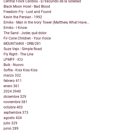
Central Flock Caribou - El Iracundo de la Soledad
Black Moon Howl - Bad Blood
Freedom Fry - Lost and Found
Kevin the Persian - 1992
Emiko - Man in the Ivory Tower (Matthew, What Have...
Emiko - I Know
The Sand - Joder, qué dolor
Fir Cone Children - Your Voice
MOUNTAINX - ORB/281
Suze Vejo - Simple Road
Fly Right - The Line
LPMFF - ICU
Buik - Nuovo
Softie - Kiss Kiss Kiss
marzo
332
febrero
411
enero
361
2024
3940
diciembre
329
noviembre
381
octubre
403
septiembre
373
agosto
434
julio
329
junio
289