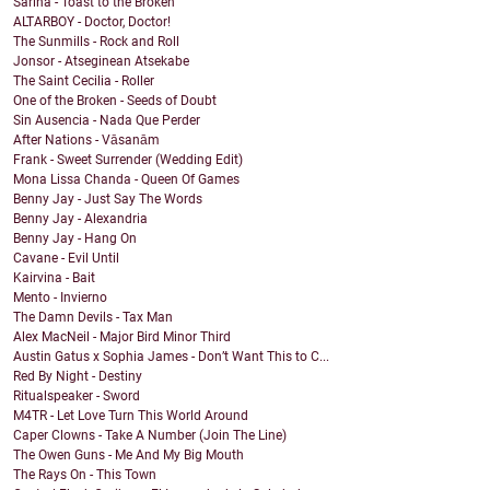
Sarina - Toast to the Broken
ALTARBOY - Doctor, Doctor!
The Sunmills - Rock and Roll
Jonsor - Atseginean Atsekabe
The Saint Cecilia - Roller
One of the Broken - Seeds of Doubt
Sin Ausencia - Nada Que Perder
After Nations - Vāsanām
Frank - Sweet Surrender (Wedding Edit)
Mona Lissa Chanda - Queen Of Games
Benny Jay - Just Say The Words
Benny Jay - Alexandria
Benny Jay - Hang On
Cavane - Evil Until
Kairvina - Bait
Mento - Invierno
The Damn Devils - Tax Man
Alex MacNeil - Major Bird Minor Third
Austin Gatus x Sophia James - Don’t Want This to C...
Red By Night - Destiny
Ritualspeaker - Sword
M4TR - Let Love Turn This World Around
Caper Clowns - Take A Number (Join The Line)
The Owen Guns - Me And My Big Mouth
The Rays On - This Town