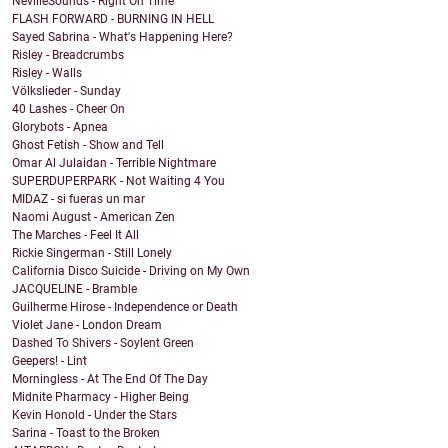
NevilleSounds - Right On Time
FLASH FORWARD - BURNING IN HELL
Sayed Sabrina - What's Happening Here?
Risley - Breadcrumbs
Risley - Walls
Völkslieder - Sunday
40 Lashes - Cheer On
Glorybots - Apnea
Ghost Fetish - Show and Tell
Omar Al Julaidan - Terrible Nightmare
SUPERDUPERPARK - Not Waiting 4 You
MIDAZ - si fueras un mar
Naomi August - American Zen
The Marches - Feel It All
Rickie Singerman - Still Lonely
California Disco Suicide - Driving on My Own
JACQUELINE - Bramble
Guilherme Hirose - Independence or Death
Violet Jane - London Dream
Dashed To Shivers - Soylent Green
Geepers! - Lint
Morningless - At The End Of The Day
Midnite Pharmacy - Higher Being
Kevin Honold - Under the Stars
Sarina - Toast to the Broken