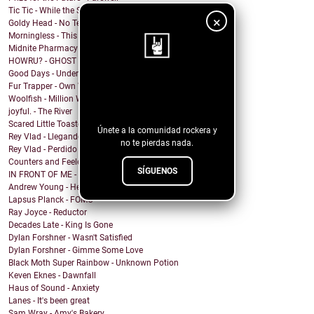
Tic Tic - While the Shadows Grow
×
Goldy Head - No Tengo Problema (Contigo)
Morningless - This Party
Midnite Pharmacy - Becoming
HOWRU? - GHOST
Good Days - Undertow
¡Sigue nuestro
Fur Trapper - Own Worst Enemy
Woolfish - Million Ways
blog!
joyful. - The River
Scared Little Toaster - NO DECAF
Únete a la comunidad rockera y
Rey Vlad - Llegando al puerto
no te pierdas nada.
Rey Vlad - Perdido en altamar
Counters and Feelers - Golden Rule
SÍGUENOS
IN FRONT OF ME - Screen Maniac
Andrew Young - Heaven
Lapsus Planck - FOMO
Ray Joyce - Reductor
Decades Late - King Is Gone
Dylan Forshner - Wasn't Satisfied
Dylan Forshner - Gimme Some Love
Black Moth Super Rainbow - Unknown Potion
Keven Eknes - Dawnfall
Haus of Sound - Anxiety
Lanes - It's been great
Sam Wray - Amy's Bakery