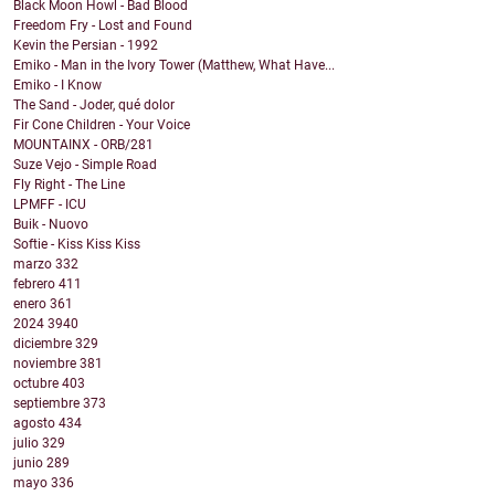
Black Moon Howl - Bad Blood
Freedom Fry - Lost and Found
Kevin the Persian - 1992
Emiko - Man in the Ivory Tower (Matthew, What Have...
Emiko - I Know
The Sand - Joder, qué dolor
Fir Cone Children - Your Voice
MOUNTAINX - ORB/281
Suze Vejo - Simple Road
Fly Right - The Line
LPMFF - ICU
Buik - Nuovo
Softie - Kiss Kiss Kiss
marzo
332
febrero
411
enero
361
2024
3940
diciembre
329
noviembre
381
octubre
403
septiembre
373
agosto
434
julio
329
junio
289
mayo
336