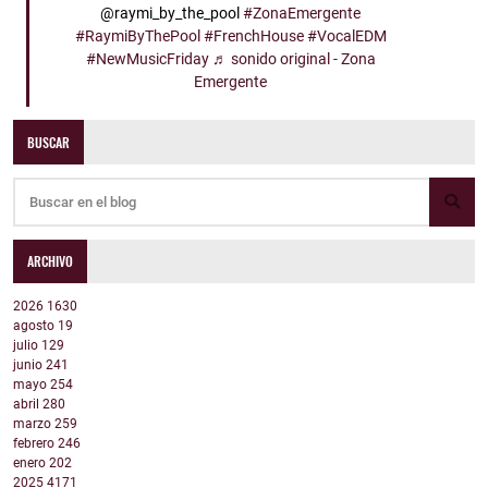
@raymi_by_the_pool
#ZonaEmergente
#RaymiByThePool
#FrenchHouse
#VocalEDM
#NewMusicFriday
♬ sonido original - Zona
Emergente
BUSCAR
ARCHIVO
2026
1630
agosto
19
julio
129
junio
241
mayo
254
abril
280
marzo
259
febrero
246
enero
202
2025
4171