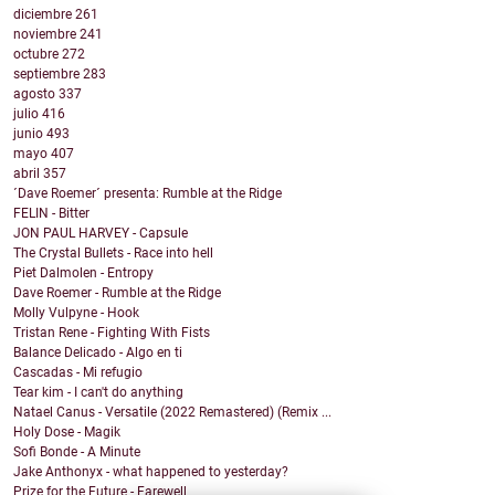
diciembre
261
noviembre
241
octubre
272
septiembre
283
agosto
337
julio
416
junio
493
mayo
407
abril
357
´Dave Roemer´ presenta: Rumble at the Ridge
FELIN - Bitter
JON PAUL HARVEY - Capsule
The Crystal Bullets - Race into hell
Piet Dalmolen - Entropy
Dave Roemer - Rumble at the Ridge
Molly Vulpyne - Hook
Tristan Rene - Fighting With Fists
Balance Delicado - Algo en ti
Cascadas - Mi refugio
Tear kim - I can't do anything
Natael Canus - Versatile (2022 Remastered) (Remix ...
Holy Dose - Magik
Sofi Bonde - A Minute
Jake Anthonyx - what happened to yesterday?
Prize for the Future - Farewell