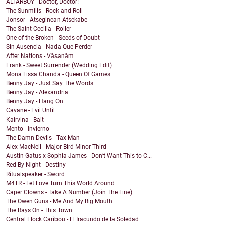
ALTARBOY - Doctor, Doctor!
The Sunmills - Rock and Roll
Jonsor - Atseginean Atsekabe
The Saint Cecilia - Roller
One of the Broken - Seeds of Doubt
Sin Ausencia - Nada Que Perder
After Nations - Vāsanām
Frank - Sweet Surrender (Wedding Edit)
Mona Lissa Chanda - Queen Of Games
Benny Jay - Just Say The Words
Benny Jay - Alexandria
Benny Jay - Hang On
Cavane - Evil Until
Kairvina - Bait
Mento - Invierno
The Damn Devils - Tax Man
Alex MacNeil - Major Bird Minor Third
Austin Gatus x Sophia James - Don’t Want This to C...
Red By Night - Destiny
Ritualspeaker - Sword
M4TR - Let Love Turn This World Around
Caper Clowns - Take A Number (Join The Line)
The Owen Guns - Me And My Big Mouth
The Rays On - This Town
Central Flock Caribou - El Iracundo de la Soledad