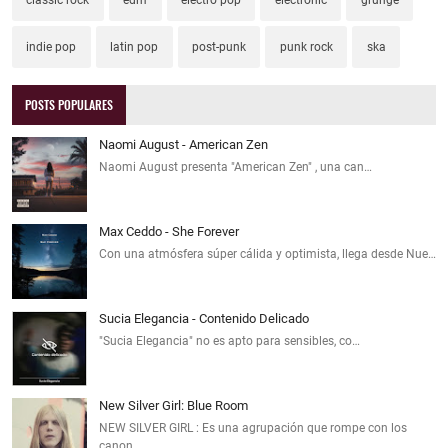
indie pop
latin pop
post-punk
punk rock
ska
POSTS POPULARES
Naomi August - American Zen
Naomi August presenta "American Zen" , una can…
Max Ceddo - She Forever
Con una atmósfera súper cálida y optimista, llega desde Nue…
Sucia Elegancia - Contenido Delicado
"Sucia Elegancia" no es apto para sensibles, co…
New Silver Girl: Blue Room
NEW SILVER GIRL : Es una agrupación que rompe con los
canon…