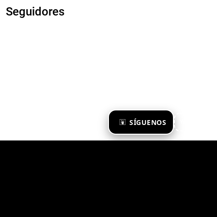
Seguidores
×
SÍGUENOS
Ya te sigo