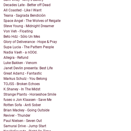
Decades Late - Better off Dead
All Coasted - Like I Want
Teana - Sagrada Bendición
Space Angel - The Wolves of Reigate
Steve Young - Midnight Dreamer
Von Veh - Floating
Beto Hdz - Sólo Un Mes
Glory of Deliverance - Hope & Pray
Supa Lucia - The Pattern People
Nadia Vaeh - a nOOd.
Allegra - Refund
Luke Bakken - Venom
Janet Devlin presenta: Best Life
Great Adamz - Fantastic
Markus Schulz - You Belong
TOJSS - Broken Echoes
K.Shaney - In The Midst
Strange Plants - Horseshoe Smile
fuseo x Jon Klaasen - Save Me
Rotten Sofa - Anti Sober
Brian Mackey - Going Outside
Reviver - Thunder
Paul Nielsen - Seven Out
Samurai Drive - Jump Start