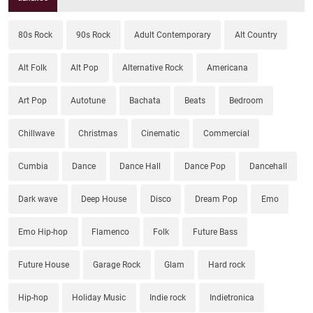
80s Rock
90s Rock
Adult Contemporary
Alt Country
Alt Folk
Alt Pop
Alternative Rock
Americana
Art Pop
Autotune
Bachata
Beats
Bedroom
Chillwave
Christmas
Cinematic
Commercial
Cumbia
Dance
Dance Hall
Dance Pop
Dancehall
Dark wave
Deep House
Disco
Dream Pop
Emo
Emo Hip-hop
Flamenco
Folk
Future Bass
Future House
Garage Rock
Glam
Hard rock
Hip-hop
Holiday Music
Indie rock
Indietronica