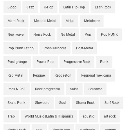
J-pop
Jazz
K-Pop
Latin Hip-Hop
Latin Rock
Math Rock
Melodic Metal
Metal
Metalcore
New wave
Noise Rock
Nu Metal
Pop
Pop PUNK
Pop Punk Latino
Post-Hardcore
Post-Metal
Post-grunge
Power Pop
Progressive Rock
Punk
Rap Metal
Reggae
Reggaeton
Regional mexicana
Rock N Roll
Rock progresivo
Salsa
Screamo
Skate Punk
Slowcore
Soul
Stoner Rock
Surf Rock
Trap
World Music (Latin & Hispanic)
acustic
art rock
classic rock
edm
electro pop
electronic
grunge