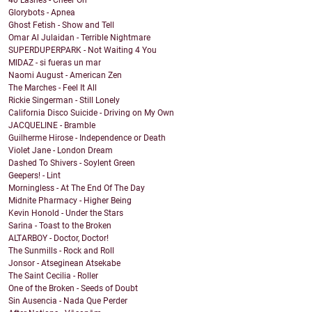
40 Lashes - Cheer On
Glorybots - Apnea
Ghost Fetish - Show and Tell
Omar Al Julaidan - Terrible Nightmare
SUPERDUPERPARK - Not Waiting 4 You
MIDAZ - si fueras un mar
Naomi August - American Zen
The Marches - Feel It All
Rickie Singerman - Still Lonely
California Disco Suicide - Driving on My Own
JACQUELINE - Bramble
Guilherme Hirose - Independence or Death
Violet Jane - London Dream
Dashed To Shivers - Soylent Green
Geepers! - Lint
Morningless - At The End Of The Day
Midnite Pharmacy - Higher Being
Kevin Honold - Under the Stars
Sarina - Toast to the Broken
ALTARBOY - Doctor, Doctor!
The Sunmills - Rock and Roll
Jonsor - Atseginean Atsekabe
The Saint Cecilia - Roller
One of the Broken - Seeds of Doubt
Sin Ausencia - Nada Que Perder