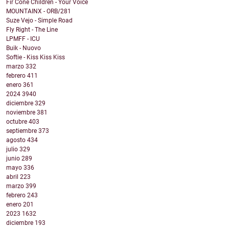
Fir Cone Children - Your Voice
MOUNTAINX - ORB/281
Suze Vejo - Simple Road
Fly Right - The Line
LPMFF - ICU
Buik - Nuovo
Softie - Kiss Kiss Kiss
marzo
332
febrero
411
enero
361
2024
3940
diciembre
329
noviembre
381
octubre
403
septiembre
373
agosto
434
julio
329
junio
289
mayo
336
abril
223
marzo
399
febrero
243
enero
201
2023
1632
diciembre
193