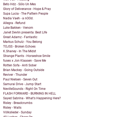
Beto Hdz - Sólo Un Mes
Glory of Deliverance - Hope & Pray
Supa Lucia - The Pattern People
Nadia Vaeh - a nOOd.
Allegra - Refund
Luke Bakken - Venom
Janet Devlin presenta: Best Life
Great Adamz - Fantastic
Markus Schulz - You Belong
TOJSS - Broken Echoes
K.Shaney - In The Midst
Strange Plants - Horseshoe Smile
fuseo x Jon Klaasen - Save Me
Rotten Sofa - Anti Sober
Brian Mackey - Going Outside
Reviver - Thunder
Paul Nielsen - Seven Out
Samurai Drive - Jump Start
NevilleSounds - Right On Time
FLASH FORWARD - BURNING IN HELL
Sayed Sabrina - What's Happening Here?
Risley - Breadcrumbs
Risley - Walls
Völkslieder - Sunday