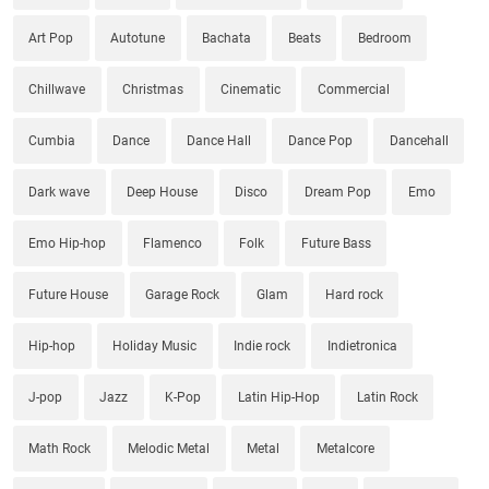
Art Pop
Autotune
Bachata
Beats
Bedroom
Chillwave
Christmas
Cinematic
Commercial
Cumbia
Dance
Dance Hall
Dance Pop
Dancehall
Dark wave
Deep House
Disco
Dream Pop
Emo
Emo Hip-hop
Flamenco
Folk
Future Bass
Future House
Garage Rock
Glam
Hard rock
Hip-hop
Holiday Music
Indie rock
Indietronica
J-pop
Jazz
K-Pop
Latin Hip-Hop
Latin Rock
Math Rock
Melodic Metal
Metal
Metalcore