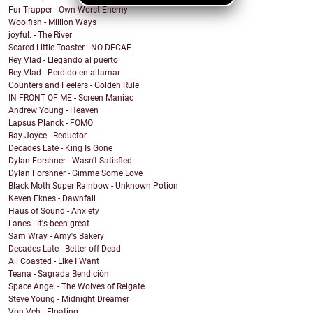
Fur Trapper - Own Worst Enemy
Woolfish - Million Ways
joyful. - The River
Scared Little Toaster - NO DECAF
Rey Vlad - Llegando al puerto
Rey Vlad - Perdido en altamar
Counters and Feelers - Golden Rule
IN FRONT OF ME - Screen Maniac
Andrew Young - Heaven
Lapsus Planck - FOMO
Ray Joyce - Reductor
Decades Late - King Is Gone
Dylan Forshner - Wasn't Satisfied
Dylan Forshner - Gimme Some Love
Black Moth Super Rainbow - Unknown Potion
Keven Eknes - Dawnfall
Haus of Sound - Anxiety
Lanes - It's been great
Sam Wray - Amy's Bakery
Decades Late - Better off Dead
All Coasted - Like I Want
Teana - Sagrada Bendición
Space Angel - The Wolves of Reigate
Steve Young - Midnight Dreamer
Von Veh - Floating