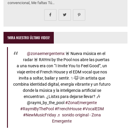
convencional, Me faltas Tú…
!MIRA NUESTRO ÚLTIMO VIDEO!
@zonaemergentemx
🚨 Nueva música en el
radar 🚨 RAYmi by the Pool nos abre las puertas
a una nueva era con “I Invite You to Feel Good”, un
viaje entre el French House y el EDM vocal que nos
invita a soltar, bailar y sentir. ✨🐱 Un artista que
combina identidad digital, energía vibrante y un futuro
donde la música y la inteligencia artificial se
encuentran. ¿Listxs para dejarse llevar? 🎶
@raymi_by_the_pool
#ZonaEmergente
#RaymiByThePool
#FrenchHouse
#VocalEDM
#NewMusicFriday
♬ sonido original - Zona
Emergente