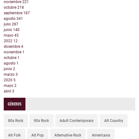
noviembre
221
octubre
218
septiembre
187
agosto
341
julio
287
junio
140
mayo
45
2022
12
diciembre
4
noviembre
1
octubre
1
agosto
1
junio
2
marzo
3
2020
5
mayo
2
abril
3
GÉNEROS
80s Rock
90s Rock
Adult Contemporary
Alt Country
Alt Folk
Alt Pop
Alternative Rock
Americana