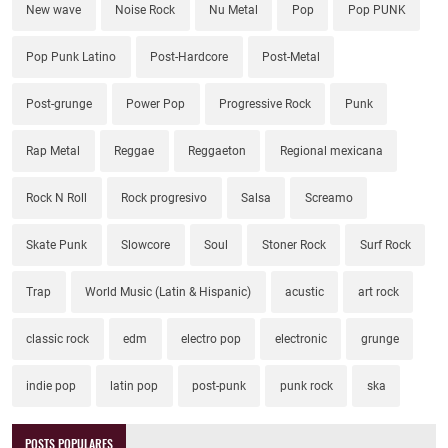
New wave
Noise Rock
Nu Metal
Pop
Pop PUNK
Pop Punk Latino
Post-Hardcore
Post-Metal
Post-grunge
Power Pop
Progressive Rock
Punk
Rap Metal
Reggae
Reggaeton
Regional mexicana
Rock N Roll
Rock progresivo
Salsa
Screamo
Skate Punk
Slowcore
Soul
Stoner Rock
Surf Rock
Trap
World Music (Latin & Hispanic)
acustic
art rock
classic rock
edm
electro pop
electronic
grunge
indie pop
latin pop
post-punk
punk rock
ska
POSTS POPULARES