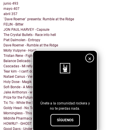
junio
493
mayo
407
abril
357
´Dave Roemer´ presenta: Rumble at the Ridge
FELIN - Bitter
JON PAUL HARVEY - Capsule
The Crystal Bullets - Race into hell
Piet Dalmolen - Entropy
Dave Roemer - Rumble at the Ridge
Molly Vulpyne - Hook
Tristan Rene - Fighting With Fists
×
Balance Delicado - Algo en ti
Cascadas - Mi refugio
Tear kim - I can't do anything
Natael Canus - Versatile (2022 Remastered) (Remix ...
Holy Dose - Magik
¡Sigue nuestro
Sofi Bonde - A Minute
Jake Anthonyx - what happened to yesterday?
blog!
Prize for the Future - Farewell
Tic Tic - While the Shadows Grow
Únete a la comunidad rockera y
Goldy Head - No Tengo Problema (Contigo)
no te pierdas nada.
Morningless - This Party
Midnite Pharmacy - Becoming
SÍGUENOS
HOWRU? - GHOST
Good Days - Undertow