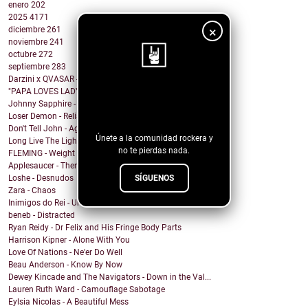
enero
202
2025
4171
×
diciembre
261
noviembre
241
octubre
272
septiembre
283
Darzini x QVASAR - Baby I don't give a fuck
"PAPA LOVES LADYBOYS" by REETOXA
¡Sigue nuestro
Johnny Sapphire - Steady Rhythm of a Beating Heart
blog!
Loser Demon - Reliance
Don't Tell John - Again
Únete a la comunidad rockera y
Long Live The Lights - The Fight
no te pierdas nada.
FLEMING - Weight In The Wind
Applesaucer - There’s a Light
Loshe - Desnudos
SÍGUENOS
Zara - Chaos
Inimigos do Rei - Uma Barata Chamada Kafka versão ...
beneb - Distracted
Ryan Reidy - Dr Felix and His Fringe Body Parts
Harrison Kipner - Alone With You
Love Of Nations - Ne'er Do Well
Beau Anderson - Know By Now
Dewey Kincade and The Navigators - Down in the Val...
Lauren Ruth Ward - Camouflage Sabotage
Eylsia Nicolas - A Beautiful Mess