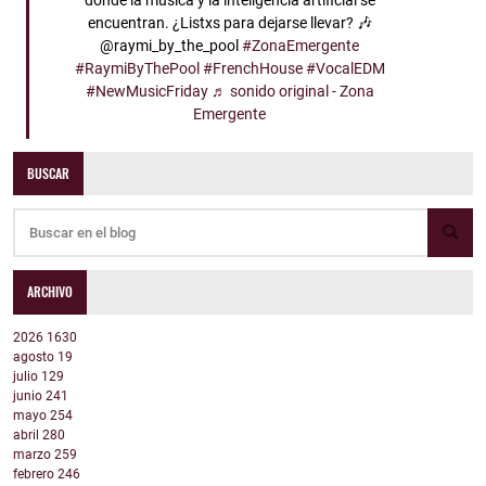
donde la música y la inteligencia artificial se
encuentran. ¿Listxs para dejarse llevar? 🎶
@raymi_by_the_pool
#ZonaEmergente
#RaymiByThePool
#FrenchHouse
#VocalEDM
#NewMusicFriday
♬ sonido original - Zona
Emergente
BUSCAR
ARCHIVO
2026
1630
agosto
19
julio
129
junio
241
mayo
254
abril
280
marzo
259
febrero
246