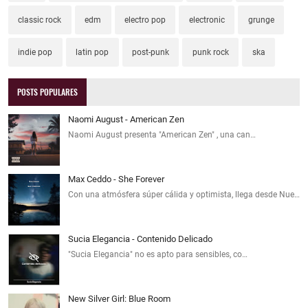
classic rock
edm
electro pop
electronic
grunge
indie pop
latin pop
post-punk
punk rock
ska
POSTS POPULARES
Naomi August - American Zen
Naomi August presenta "American Zen" , una can…
Max Ceddo - She Forever
Con una atmósfera súper cálida y optimista, llega desde Nue…
Sucia Elegancia - Contenido Delicado
"Sucia Elegancia" no es apto para sensibles, co…
New Silver Girl: Blue Room