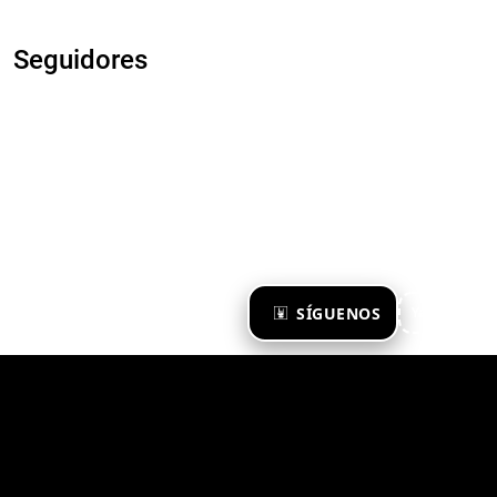
Seguidores
×
SÍGUENOS
Ya te sigo