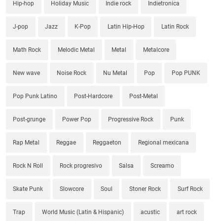
Hip-hop
Holiday Music
Indie rock
Indietronica
J-pop
Jazz
K-Pop
Latin Hip-Hop
Latin Rock
Math Rock
Melodic Metal
Metal
Metalcore
New wave
Noise Rock
Nu Metal
Pop
Pop PUNK
Pop Punk Latino
Post-Hardcore
Post-Metal
Post-grunge
Power Pop
Progressive Rock
Punk
Rap Metal
Reggae
Reggaeton
Regional mexicana
Rock N Roll
Rock progresivo
Salsa
Screamo
Skate Punk
Slowcore
Soul
Stoner Rock
Surf Rock
Trap
World Music (Latin & Hispanic)
acustic
art rock