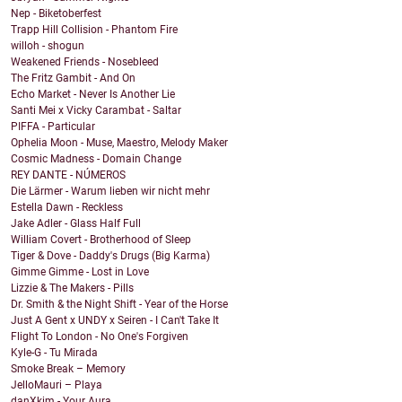
Nep - Biketoberfest
Trapp Hill Collision - Phantom Fire
willoh - shogun
Weakened Friends - Nosebleed
The Fritz Gambit - And On
Echo Market - Never Is Another Lie
Santi Mei x Vicky Carambat - Saltar
PIFFA - Particular
Ophelia Moon - Muse, Maestro, Melody Maker
Cosmic Madness - Domain Change
REY DANTE - NÚMEROS
Die Lärmer - Warum lieben wir nicht mehr
Estella Dawn - Reckless
Jake Adler - Glass Half Full
William Covert - Brotherhood of Sleep
Tiger & Dove - Daddy's Drugs (Big Karma)
Gimme Gimme - Lost in Love
Lizzie & The Makers - Pills
Dr. Smith & the Night Shift - Year of the Horse
Just A Gent x UNDY x Seiren - I Can't Take It
Flight To London - No One's Forgiven
Kyle-G - Tu Mirada
Smoke Break – Memory
JelloMauri – Playa
danXkim - Your Aura