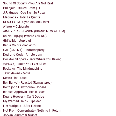
Sound Of Society - You Are Not Real
Philojain - Duked Prom (1)
J.R. Guayo - Que Bien Se Pasa
Maqueda - Hotel La Quinta
DESU TAEM - Cyanide Soul Sister
A1exo – Celebrate
A!MS - PEAK SEASON (BRAND NEW ALBUM)
ah-Na - 어디야 (Where You At?)
Girl Wilde - stupid girl
Bahia Colors - Sediento
GAL (GAL.NY) - Endoftheparty
Desi and Cody - Amsterdam
Cocktail Slippers - Back Where You Belong
おれみん - Have You Ever Killed
Rockvyn - The Mindmachine
Tawnylawns - Moss
Deen’s List - Lake
Ben Balivet - Roasted (Remastered)
Keith john Hawthorne - Jodene
Blanket Approval - Berlin Blues
Duane Hoover - I Can't Decide
My Warped Halo - Flipsided
Her Marigold - After Helene
Not From Concentrate - Nothing In Return
Jbryan - Summer Nights