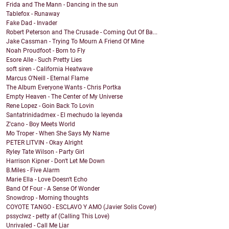
Frida and The Mann - Dancing in the sun
Tablefox - Runaway
Fake Dad - Invader
Robert Peterson and The Crusade - Coming Out Of Ba...
Jake Cassman - Trying To Mourn A Friend Of Mine
Noah Proudfoot - Born to Fly
Esore Alle - Such Pretty Lies
soft siren - California Heatwave
Marcus O'Neill - Eternal Flame
The Album Everyone Wants - Chris Portka
Empty Heaven - The Center of My Universe
Rene Lopez - Goin Back To Lovin
Santatrinidadmex - El mechudo la leyenda
Z'cano - Boy Meets World
Mo Troper - When She Says My Name
PETER LITVIN - Okay Alright
Ryley Tate Wilson - Party Girl
Harrison Kipner - Don't Let Me Down
B.Miles - Five Alarm
Marie Ella - Love Doesn't Echo
Band Of Four - A Sense Of Wonder
Snowdrop - Morning thoughts
COYOTE TANGO - ESCLAVO Y AMO (Javier Solis Cover)
pssyclwz - petty af (Calling This Love)
Unrivaled - Call Me Liar