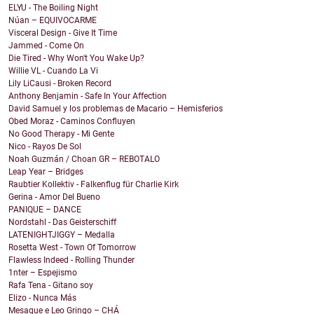
ELYU - The Boiling Night
Núan – EQUIVOCARME
Visceral Design - Give It Time
Jammed - Come On
Die Tired - Why Won't You Wake Up?
Willie VL - Cuando La Vi
Lily LiCausi - Broken Record
Anthony Benjamin - Safe In Your Affection
David Samuel y los problemas de Macario – Hemisferios
Obed Moraz - Caminos Confluyen
No Good Therapy - Mi Gente
Nico - Rayos De Sol
Noah Guzmán / Choan GR – REBOTALO
Leap Year – Bridges
Raubtier Kollektiv - Falkenflug für Charlie Kirk
Gerina - Amor Del Bueno
PANIQUE – DANCE
Nordstahl - Das Geisterschiff
LATENIGHTJIGGY – Medalla
Rosetta West - Town Of Tomorrow
Flawless Indeed - Rolling Thunder
1nter – Espejismo
Rafa Tena - Gitano soy
Elizo - Nunca Más
Mesaque e Leo Gringo – CHÁ