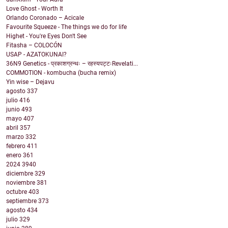
Love Ghost - Worth It
Orlando Coronado – Acicale
Favourite Squeeze - The things we do for life
Highet - You're Eyes Don't See
Fitasha – COLOCÓN
USAP - AZATOKUNAI?
36N9 Genetics - प्रकाशग्रन्थः – रहस्यपट्टःRevelati...
COMMOTION - kombucha (bucha remix)
Yin wise – Dejavu
agosto
337
julio
416
junio
493
mayo
407
abril
357
marzo
332
febrero
411
enero
361
2024
3940
diciembre
329
noviembre
381
octubre
403
septiembre
373
agosto
434
julio
329