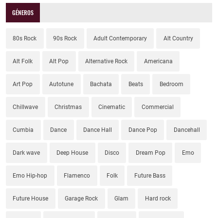
GÉNEROS
80s Rock
90s Rock
Adult Contemporary
Alt Country
Alt Folk
Alt Pop
Alternative Rock
Americana
Art Pop
Autotune
Bachata
Beats
Bedroom
Chillwave
Christmas
Cinematic
Commercial
Cumbia
Dance
Dance Hall
Dance Pop
Dancehall
Dark wave
Deep House
Disco
Dream Pop
Emo
Emo Hip-hop
Flamenco
Folk
Future Bass
Future House
Garage Rock
Glam
Hard rock