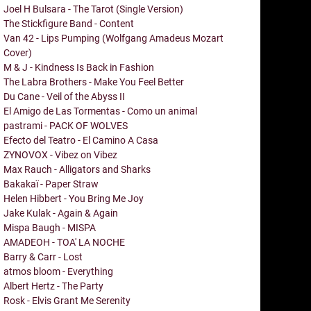
Joel H Bulsara - The Tarot (Single Version)
The Stickfigure Band - Content
Van 42 - Lips Pumping (Wolfgang Amadeus Mozart
Cover)
M & J - Kindness Is Back in Fashion
The Labra Brothers - Make You Feel Better
Du Cane - Veil of the Abyss II
El Amigo de Las Tormentas - Como un animal
pastrami - PACK OF WOLVES
Efecto del Teatro - El Camino A Casa
ZYNOVOX - Vibez on Vibez
Max Rauch - Alligators and Sharks
Bakakaï - Paper Straw
Helen Hibbert - You Bring Me Joy
Jake Kulak - Again & Again
Mispa Baugh - MISPA
AMADEOH - TOA' LA NOCHE
Barry & Carr - Lost
atmos bloom - Everything
Albert Hertz - The Party
Rosk - Elvis Grant Me Serenity