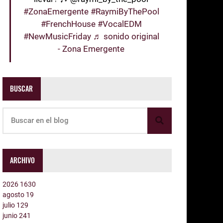
#ZonaEmergente
#RaymiByThePool
#FrenchHouse
#VocalEDM
#NewMusicFriday
♬ sonido original
- Zona Emergente
BUSCAR
ARCHIVO
2026
1630
agosto
19
julio
129
junio
241