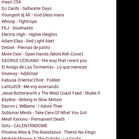
mayo
254
DJ Cards - Saltwater Days
Youngest dj AK - God bless mara
Whoop - Tightrope
FKJ - Soulmates
Electric High - Higher Heights
Adam Elias - Red Light Alert
DeGeA - Piernas de patito
Mote-Oxer - Open Hands (Mote Reh Cover)
GEORGE LESCANO - the way that i want you
El Amigo de Las Tormentas - Lo que mereces
Oneway - Addicted
Kabusa Oriental Choir - Folded
Latitud28 - Me voy acercando
Jesse Butterworth x The West Coast Feed - Shake It
Bayline - Sinking In Slow Motion
Darron L Williams - I Adore Thee
Sublunar Minds - Take Care Of What You Got
Mesh Kimono - Permanent Death
Soto - CALENTÁNDOME
Phoenix Wise & The Resistance - There's No Kings
Michael Morrow & The Culprits - La Cruda