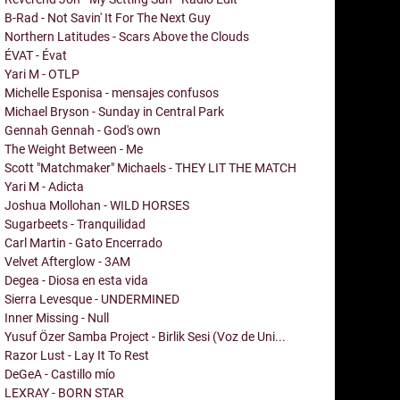
B-Rad - Not Savin' It For The Next Guy
Northern Latitudes - Scars Above the Clouds
ÉVAT - Évat
Yari M - OTLP
Michelle Esponisa - mensajes confusos
Michael Bryson - Sunday in Central Park
Gennah Gennah - God's own
The Weight Between - Me
Scott "Matchmaker" Michaels - THEY LIT THE MATCH
Yari M - Adicta
Joshua Mollohan - WILD HORSES
Sugarbeets - Tranquilidad
Carl Martin - Gato Encerrado
Velvet Afterglow - 3AM
Degea - Diosa en esta vida
Sierra Levesque - UNDERMINED
Inner Missing - Null
Yusuf Özer Samba Project - Birlik Sesi (Voz de Uni...
Razor Lust - Lay It To Rest
DeGeA - Castillo mío
LEXRAY - BORN STAR