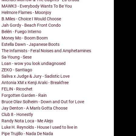
MAWK3 - Everybody Wants To Be You
Helmore Flames - Moonjoy
B.Miles - Choice I Would Choose
Jah Gordy - Beach Front Condo
Belén - Fuego Interno
Money Mo - Boom Boom
Estella Dawn - Japanese Boots
The Infamists - Feral Noises and Amphetamines
Sa-Young - Sese
Loan - wow you look undiagnosed
ZEKO - Santiago
Saliva x Judge & Jury - Sadistic Love
Antonia XM x Kenji Araki - Breakfree
FELIN - Ricochet
Forgotten Garden - Rain
Bruce Olav Solheim - Down and Out for Love
Jay Denton - A Man's Gotta Choose
Club 8 - Honestly
Randy Nota Loca - Me Alejo
Luke H. Reynolds - House I used to live in
Pipe Trujillo - Nada De Nada