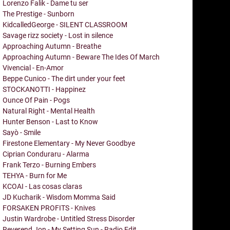
Lorenzo Falik - Dame tu ser
The Prestige - Sunborn
KidcalledGeorge - SILENT CLASSROOM
Savage rizz society - Lost in silence
Approaching Autumn - Breathe
Approaching Autumn - Beware The Ides Of March
Vivencial - En-Amor
Beppe Cunico - The dirt under your feet
STOCKANOTTI - Happinez
Ounce Of Pain - Pogs
Natural Right - Mental Health
Hunter Benson - Last to Know
Sayò - Smile
Firestone Elementary - My Never Goodbye
Ciprian Conduraru - Alarma
Frank Terzo - Burning Embers
TEHYA - Burn for Me
KCOAI - Las cosas claras
JD Kucharik - Wisdom Momma Said
FORSAKEN PROFITS - Knives
Justin Wardrobe - Untitled Stress Disorder
Reverend Jon - My Setting Sun - Radio Edit