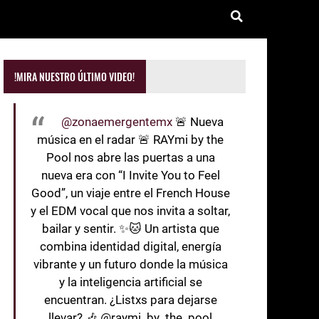
!MIRA NUESTRO ÚLTIMO VIDEO!
@zonaemergentemx
🚨 Nueva
música en el radar 🚨 RAYmi by the
Pool nos abre las puertas a una
nueva era con “I Invite You to Feel
Good”, un viaje entre el French House
y el EDM vocal que nos invita a soltar,
bailar y sentir. ✨🐱 Un artista que
combina identidad digital, energía
vibrante y un futuro donde la música
y la inteligencia artificial se
encuentran. ¿Listxs para dejarse
llevar? 🎶 @raymi_by_the_pool