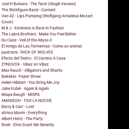
Joel H Bulsara - The Tarot (Single Version)
The Stickfigure Band - Content
Van 42 - Lips Pumping (Wolfgang Amadeus Mozart
Cover)
M & J - Kindness Is Back in Fashion
The Labra Brothers - Make You Feel Better
Du Cane - Veil of the Abyss II
El Amigo de Las Tormentas - Como un animal
pastrami - PACK OF WOLVES
Efecto del Teatro - El Camino A Casa
ZYNOVOX - Vibez on Vibez
Max Rauch - Alligators and Sharks
Bakakaï - Paper Straw
Helen Hibbert - You Bring Me Joy
Jake Kulak - Again & Again
Mispa Baugh - MISPA
AMADEOH - TOA' LA NOCHE
Barry & Carr - Lost
atmos bloom - Everything
Albert Hertz - The Party
Rosk - Elvis Grant Me Serenity