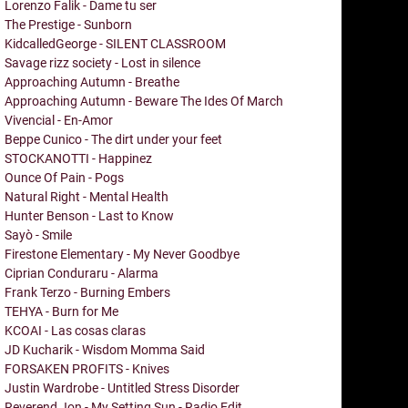
Lorenzo Falik - Dame tu ser
The Prestige - Sunborn
KidcalledGeorge - SILENT CLASSROOM
Savage rizz society - Lost in silence
Approaching Autumn - Breathe
Approaching Autumn - Beware The Ides Of March
Vivencial - En-Amor
Beppe Cunico - The dirt under your feet
STOCKANOTTI - Happinez
Ounce Of Pain - Pogs
Natural Right - Mental Health
Hunter Benson - Last to Know
Sayò - Smile
Firestone Elementary - My Never Goodbye
Ciprian Conduraru - Alarma
Frank Terzo - Burning Embers
TEHYA - Burn for Me
KCOAI - Las cosas claras
JD Kucharik - Wisdom Momma Said
FORSAKEN PROFITS - Knives
Justin Wardrobe - Untitled Stress Disorder
Reverend Jon - My Setting Sun - Radio Edit