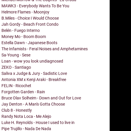
MAWK3 - Everybody Wants To Be You
Helmore Flames - Moonjoy
B.Miles - Choice I Would Choose
Jah Gordy - Beach Front Condo
Belén - Fuego Interno
Money Mo - Boom Boom
Estella Dawn - Japanese Boots
The Infamists - Feral Noises and Amphetamines
Sa-Young - Sese
Loan - wow you look undiagnosed
ZEKO - Santiago
Saliva x Judge & Jury - Sadistic Love
Antonia XM x Kenji Araki - Breakfree
FELIN - Ricochet
Forgotten Garden - Rain
Bruce Olav Solheim - Down and Out for Love
Jay Denton - A Man's Gotta Choose
Club 8 - Honestly
Randy Nota Loca - Me Alejo
Luke H. Reynolds - House I used to live in
Pipe Trujillo - Nada De Nada