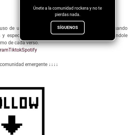
Únete a la comunidad rockera y no te
pierdas nada.
SÍGUENOS
so de una rítmica genial de Pop Electrónico, expresando
 y especialmente con una profundidad increíble, dándole
omo de cada verso.
gram
Tiktok
Spotify
a comunidad emergente ↓↓↓↓