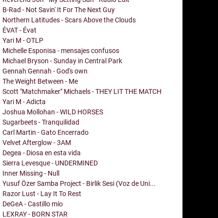
B-Rad - Not Savin' It For The Next Guy
Northern Latitudes - Scars Above the Clouds
ÉVAT - Évat
Yari M - OTLP
Michelle Esponisa - mensajes confusos
Michael Bryson - Sunday in Central Park
Gennah Gennah - God's own
The Weight Between - Me
Scott "Matchmaker" Michaels - THEY LIT THE MATCH
Yari M - Adicta
Joshua Mollohan - WILD HORSES
Sugarbeets - Tranquilidad
Carl Martin - Gato Encerrado
Velvet Afterglow - 3AM
Degea - Diosa en esta vida
Sierra Levesque - UNDERMINED
Inner Missing - Null
Yusuf Özer Samba Project - Birlik Sesi (Voz de Uni...
Razor Lust - Lay It To Rest
DeGeA - Castillo mío
LEXRAY - BORN STAR