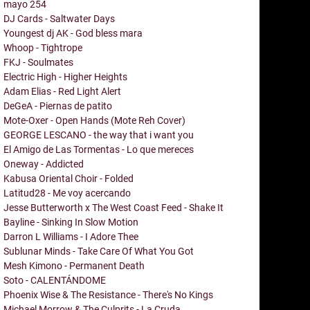
mayo
254
DJ Cards - Saltwater Days
Youngest dj AK - God bless mara
Whoop - Tightrope
FKJ - Soulmates
Electric High - Higher Heights
Adam Elias - Red Light Alert
DeGeA - Piernas de patito
Mote-Oxer - Open Hands (Mote Reh Cover)
GEORGE LESCANO - the way that i want you
El Amigo de Las Tormentas - Lo que mereces
Oneway - Addicted
Kabusa Oriental Choir - Folded
Latitud28 - Me voy acercando
Jesse Butterworth x The West Coast Feed - Shake It
Bayline - Sinking In Slow Motion
Darron L Williams - I Adore Thee
Sublunar Minds - Take Care Of What You Got
Mesh Kimono - Permanent Death
Soto - CALENTÁNDOME
Phoenix Wise & The Resistance - There's No Kings
Michael Morrow & The Culprits - La Cruda