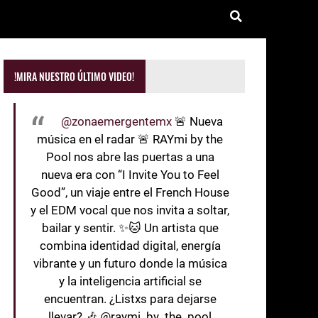
!MIRA NUESTRO ÚLTIMO VIDEO!
@zonaemergentemx
🚨 Nueva
música en el radar 🚨 RAYmi by the
Pool nos abre las puertas a una
nueva era con “I Invite You to Feel
Good”, un viaje entre el French House
y el EDM vocal que nos invita a soltar,
bailar y sentir. ✨🐱 Un artista que
combina identidad digital, energía
vibrante y un futuro donde la música
y la inteligencia artificial se
encuentran. ¿Listxs para dejarse
llevar? 🎶 @raymi_by_the_pool