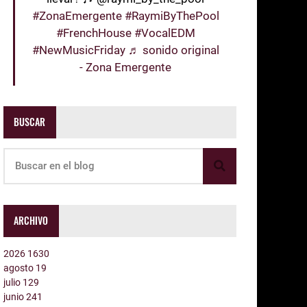
#ZonaEmergente
#RaymiByThePool
#FrenchHouse
#VocalEDM
#NewMusicFriday
♬ sonido original
- Zona Emergente
BUSCAR
ARCHIVO
2026
1630
agosto
19
julio
129
junio
241