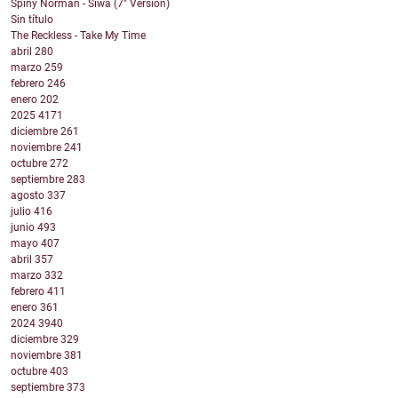
Spiny Norman - Siwa (7" Version)
Sin título
The Reckless - Take My Time
abril
280
marzo
259
febrero
246
enero
202
2025
4171
diciembre
261
noviembre
241
octubre
272
septiembre
283
agosto
337
julio
416
junio
493
mayo
407
abril
357
marzo
332
febrero
411
enero
361
2024
3940
diciembre
329
noviembre
381
octubre
403
septiembre
373