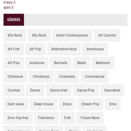
mayo
2
abril
3
GÉNEROS
80s Rock
90s Rock
Adult Contemporary
Alt Country
Alt Folk
Alt Pop
Alternative Rock
Americana
Art Pop
Autotune
Bachata
Beats
Bedroom
Chillwave
Christmas
Cinematic
Commercial
Cumbia
Dance
Dance Hall
Dance Pop
Dancehall
Dark wave
Deep House
Disco
Dream Pop
Emo
Emo Hip-hop
Flamenco
Folk
Future Bass