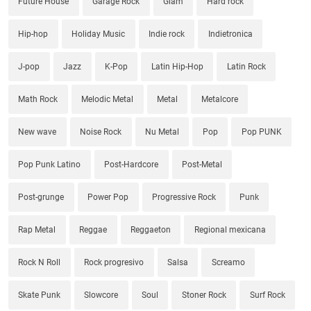
Future House
Garage Rock
Glam
Hard rock
Hip-hop
Holiday Music
Indie rock
Indietronica
J-pop
Jazz
K-Pop
Latin Hip-Hop
Latin Rock
Math Rock
Melodic Metal
Metal
Metalcore
New wave
Noise Rock
Nu Metal
Pop
Pop PUNK
Pop Punk Latino
Post-Hardcore
Post-Metal
Post-grunge
Power Pop
Progressive Rock
Punk
Rap Metal
Reggae
Reggaeton
Regional mexicana
Rock N Roll
Rock progresivo
Salsa
Screamo
Skate Punk
Slowcore
Soul
Stoner Rock
Surf Rock