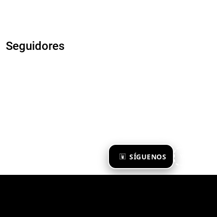
Seguidores
×
SÍGUENOS
Ya te sigo