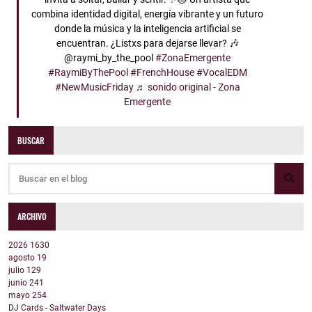
combina identidad digital, energía vibrante y un futuro
donde la música y la inteligencia artificial se
encuentran. ¿Listxs para dejarse llevar? 🎶
@raymi_by_the_pool
#ZonaEmergente
#RaymiByThePool
#FrenchHouse
#VocalEDM
#NewMusicFriday
♬ sonido original - Zona
Emergente
BUSCAR
ARCHIVO
2026
1630
agosto
19
julio
129
junio
241
mayo
254
DJ Cards - Saltwater Days