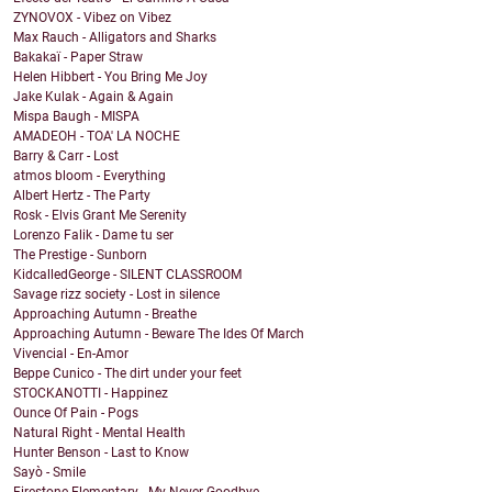
ZYNOVOX - Vibez on Vibez
Max Rauch - Alligators and Sharks
Bakakaï - Paper Straw
Helen Hibbert - You Bring Me Joy
Jake Kulak - Again & Again
Mispa Baugh - MISPA
AMADEOH - TOA' LA NOCHE
Barry & Carr - Lost
atmos bloom - Everything
Albert Hertz - The Party
Rosk - Elvis Grant Me Serenity
Lorenzo Falik - Dame tu ser
The Prestige - Sunborn
KidcalledGeorge - SILENT CLASSROOM
Savage rizz society - Lost in silence
Approaching Autumn - Breathe
Approaching Autumn - Beware The Ides Of March
Vivencial - En-Amor
Beppe Cunico - The dirt under your feet
STOCKANOTTI - Happinez
Ounce Of Pain - Pogs
Natural Right - Mental Health
Hunter Benson - Last to Know
Sayò - Smile