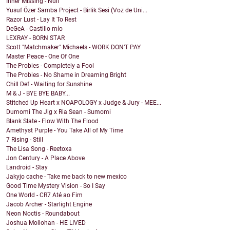
Inner Missing - Null
Yusuf Özer Samba Project - Birlik Sesi (Voz de Uni...
Razor Lust - Lay It To Rest
DeGeA - Castillo mío
LEXRAY - BORN STAR
Scott "Matchmaker" Michaels - WORK DON’T PAY
Master Peace - One Of One
The Probies - Completely a Fool
The Probies - No Shame in Dreaming Bright
Chill Def - Waiting for Sunshine
M & J - BYE BYE BABY...
Stitched Up Heart x NOAPOLOGY x Judge & Jury - MEE...
Dumomi The Jig x Ria Sean - Sumomi
Blank Slate - Flow With The Flood
Amethyst Purple - You Take All of My Time
7 Rising - Still
The Lisa Song - Reetoxa
Jon Century - A Place Above
Landroid - Stay
Jakyjo cache - Take me back to new mexico
Good Time Mystery Vision - So I Say
One World - CR7 Até ao Fim
Jacob Archer - Starlight Engine
Neon Noctis - Roundabout
Joshua Mollohan - HE LIVED