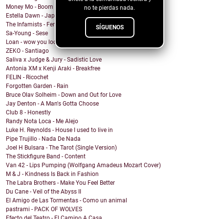
Money Mo - Boom Boom
no te pierdas nada.
Estella Dawn - Japanese Boots
The Infamists - Feral Noises and Amphetamines
SÍGUENOS
Sa-Young - Sese
Loan - wow you look undiagnosed
ZEKO - Santiago
Saliva x Judge & Jury - Sadistic Love
Antonia XM x Kenji Araki - Breakfree
FELIN - Ricochet
Forgotten Garden - Rain
Bruce Olav Solheim - Down and Out for Love
Jay Denton - A Man's Gotta Choose
Club 8 - Honestly
Randy Nota Loca - Me Alejo
Luke H. Reynolds - House I used to live in
Pipe Trujillo - Nada De Nada
Joel H Bulsara - The Tarot (Single Version)
The Stickfigure Band - Content
Van 42 - Lips Pumping (Wolfgang Amadeus Mozart Cover)
M & J - Kindness Is Back in Fashion
The Labra Brothers - Make You Feel Better
Du Cane - Veil of the Abyss II
El Amigo de Las Tormentas - Como un animal
pastrami - PACK OF WOLVES
Efecto del Teatro - El Camino A Casa