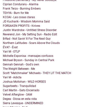
Firestone Elementary - My Never Goodbye
Ciprian Conduraru - Alarma
Frank Terzo - Burning Embers
TEHYA - Burn for Me
KCOAI - Las cosas claras
JD Kucharik - Wisdom Momma Said
FORSAKEN PROFITS - Knives
Justin Wardrobe - Untitled Stress Disorder
Reverend Jon - My Setting Sun - Radio Edit
B-Rad - Not Savin' It For The Next Guy
Northern Latitudes - Scars Above the Clouds
ÉVAT - Évat
Yari M - OTLP
Michelle Esponisa - mensajes confusos
Michael Bryson - Sunday in Central Park
Gennah Gennah - God's own
The Weight Between - Me
Scott "Matchmaker" Michaels - THEY LIT THE MATCH
Yari M - Adicta
Joshua Mollohan - WILD HORSES
Sugarbeets - Tranquilidad
Carl Martin - Gato Encerrado
Velvet Afterglow - 3AM
Degea - Diosa en esta vida
Sierra Levesque - UNDERMINED