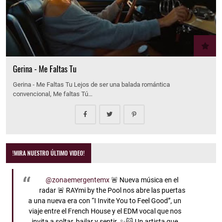
Gerina - Me Faltas Tu
Gerina - Me Faltas Tu Lejos de ser una balada romántica
convencional, Me faltas Tú…
!MIRA NUESTRO ÚLTIMO VIDEO!
@zonaemergentemx
🚨 Nueva música en el
radar 🚨 RAYmi by the Pool nos abre las puertas
a una nueva era con “I Invite You to Feel Good”, un
viaje entre el French House y el EDM vocal que nos
invita a soltar, bailar y sentir. ✨🐱 Un artista que