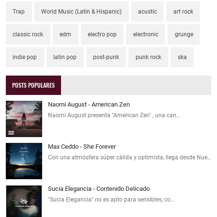
Trap
World Music (Latin & Hispanic)
acustic
art rock
classic rock
edm
electro pop
electronic
grunge
indie pop
latin pop
post-punk
punk rock
ska
POSTS POPULARES
Naomi August - American Zen
Naomi August presenta "American Zen" , una can…
Max Ceddo - She Forever
Con una atmósfera súper cálida y optimista, llega desde Nue…
Sucia Elegancia - Contenido Delicado
"Sucia Elegancia" no es apto para sensibles, co…