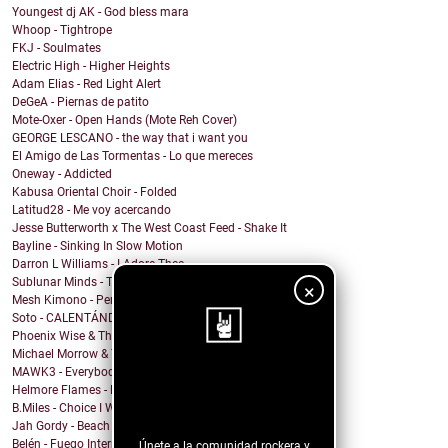
Youngest dj AK - God bless mara
Whoop - Tightrope
FKJ - Soulmates
Electric High - Higher Heights
Adam Elias - Red Light Alert
DeGeA - Piernas de patito
Mote-Oxer - Open Hands (Mote Reh Cover)
GEORGE LESCANO - the way that i want you
El Amigo de Las Tormentas - Lo que mereces
Oneway - Addicted
Kabusa Oriental Choir - Folded
Latitud28 - Me voy acercando
Jesse Butterworth x The West Coast Feed - Shake It
Bayline - Sinking In Slow Motion
Darron L Williams - I Adore Thee
Sublunar Minds - Take Care Of What You Got
×
Mesh Kimono - Permanent Death
Soto - CALENTÁNDOME
Phoenix Wise & The Resistance - There's No Kings
Michael Morrow & The Culprits - La Cruda
MAWK3 - Everybody Wants To Be You
¡Sigue nuestro
Helmore Flames - Moonjoy
B.Miles - Choice I Would Choose
blog!
Jah Gordy - Beach Front Condo
Belén - Fuego Interno
Únete a la comunidad rockera y