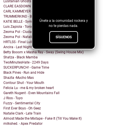
Lusitanian Ghosts - September
¡Sigue nuestro
CLARE EASDOWN - I Break
blog!
CARL KAMMEYER - One
TRUMMERKIND - Beauty Queen
Únete a la comunidad rockera y
KATIE BELLE - Symptoms
no te pierdas nada.
Luis Zapiola - Tonight
Zeoma Pol - Ciudad Venado
Zeoma Pol - Natalia
SÍGUENOS
HRTLSS - Final Lullaby
Ancira - Last Night (Morgan Wallen Cover)
Betty Booom x Masha Ray - Sway (Swing House Mix)
Shatza - Black Mamba
TwoMinutesHate - 2249 Days
SUCKERPUNCH! - Game Time
Black Pines - Run and Hide
Shazta -Mucho Mas
Contour Shut - Your Mouth
Felicia Lu - me & my broken heart
Gareth Nugent - Even Mountains Fall
J Rios - Tuyo
Fuzzy - Sentimental City
First Ever Boys - Oh Geez
Natalie Clark - Late Train
Almost Made the Mixtape - Fake It (Till You Make It)
milkshed. - Apex Predator