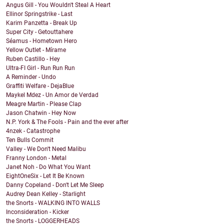
Angus Gill - You Wouldn't Steal A Heart
Ellinor Springstrike - Last
Karim Panzetta - Break Up
Super City - Getouttahere
Séamus - Hometown Hero
Yellow Outlet - Mírame
Ruben Castillo - Hey
Ultra-FI Girl - Run Run Run
A Reminder - Undo
Graffiti Welfare - DejaBlue
Maykel Mdez - Un Amor de Verdad
Meagre Martin - Please Clap
Jason Chatwin - Hey Now
N.P. York & The Fools - Pain and the ever after
4nzek - Catastrophe
Ten Bulls Commit
Valley - We Don't Need Malibu
Franny London - Metal
Janet Noh - Do What You Want
EightOneSix - Let It Be Known
Danny Copeland - Don't Let Me Sleep
Audrey Dean Kelley - Starlight
the Snorts - WALKING INTO WALLS
Inconsideration - Kicker
the Snorts - LOGGERHEADS