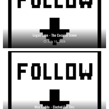
Logan Lynn - The Cocaine Scene
July 10, 2026
Max Ceddo - Elected For This