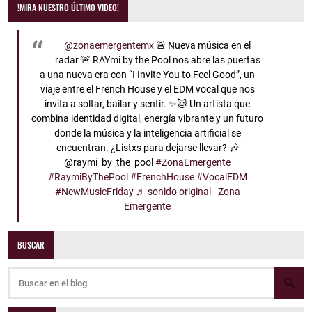
!MIRA NUESTRO ÚLTIMO VIDEO!
@zonaemergentemx
🚨 Nueva música en el
radar 🚨 RAYmi by the Pool nos abre las puertas
a una nueva era con “I Invite You to Feel Good”, un
viaje entre el French House y el EDM vocal que nos
invita a soltar, bailar y sentir. ✨🐱 Un artista que
combina identidad digital, energía vibrante y un futuro
donde la música y la inteligencia artificial se
encuentran. ¿Listxs para dejarse llevar? 🎶
@raymi_by_the_pool
#ZonaEmergente
#RaymiByThePool
#FrenchHouse
#VocalEDM
#NewMusicFriday
♬ sonido original - Zona
Emergente
BUSCAR