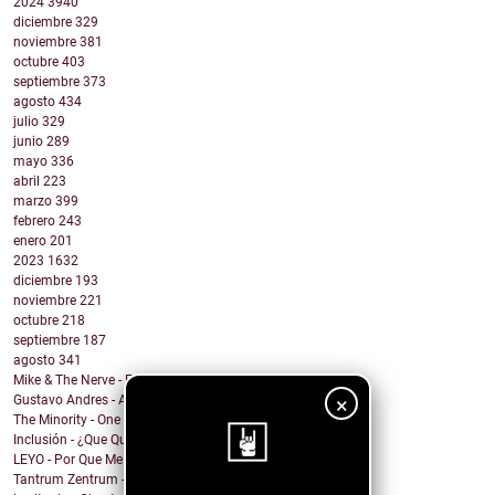
2024
3940
diciembre
329
noviembre
381
octubre
403
septiembre
373
agosto
434
julio
329
junio
289
mayo
336
abril
223
marzo
399
febrero
243
enero
201
2023
1632
diciembre
193
noviembre
221
octubre
218
septiembre
187
agosto
341
Mike & The Nerve - Fool's Gold, False Idols
×
Gustavo Andres - AiRA
The Minority - One Of A Kind
Inclusión - ¿Que Quieres de Mí?
LEYO - Por Que Me Haces Llorar
Tantrum Zentrum - Don't Be A Fascist