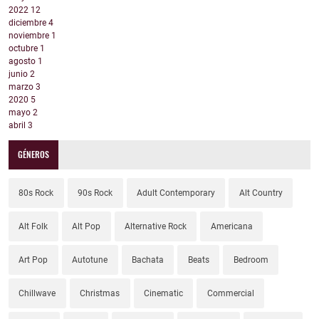
2022
12
diciembre
4
noviembre
1
octubre
1
agosto
1
junio
2
marzo
3
2020
5
mayo
2
abril
3
GÉNEROS
80s Rock
90s Rock
Adult Contemporary
Alt Country
Alt Folk
Alt Pop
Alternative Rock
Americana
Art Pop
Autotune
Bachata
Beats
Bedroom
Chillwave
Christmas
Cinematic
Commercial