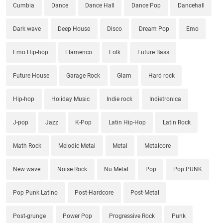
Cumbia
Dance
Dance Hall
Dance Pop
Dancehall
Dark wave
Deep House
Disco
Dream Pop
Emo
Emo Hip-hop
Flamenco
Folk
Future Bass
Future House
Garage Rock
Glam
Hard rock
Hip-hop
Holiday Music
Indie rock
Indietronica
J-pop
Jazz
K-Pop
Latin Hip-Hop
Latin Rock
Math Rock
Melodic Metal
Metal
Metalcore
New wave
Noise Rock
Nu Metal
Pop
Pop PUNK
Pop Punk Latino
Post-Hardcore
Post-Metal
Post-grunge
Power Pop
Progressive Rock
Punk