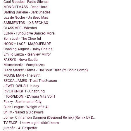
Cool Blooded - Radio Silence
MDNGHTMASS - Dead Hard
Darling Darlene - Dark Shades
Luz de Noche - Un Beso Más
SARMIENTOS - LXS RECHAX
CLASS VEE - Wierdos
ELINA - I Should've Danced More
Born Lost - The Cheerful
HOOK + LACE - MASQUERADE
Chasing August - Daisy Chains
Emilio Lanza - Rearview Mirror
FAERYS - Nova Scotia
Mismoinerte - Vampirezca
Black Market Karma - The Sour Truth (ft. Sonic Bomb)
MOUSE MAN - The Birth
BECCA JAMES - Trust The Season
JEWEL OWUSU - b-day
RIVER KNIGHT - Unsprung
I TORPEDONI - L'Amara Vita Vol.1
Fuzzy - Sentimental City
Bush League - Weight of it All
Shilly - Naked & Sideways
Jome - Cinnamon Summer (Deepend Remix) (Remix by D...
TV FACE - I knew a girl I didn't know
juracán - Al Despertar