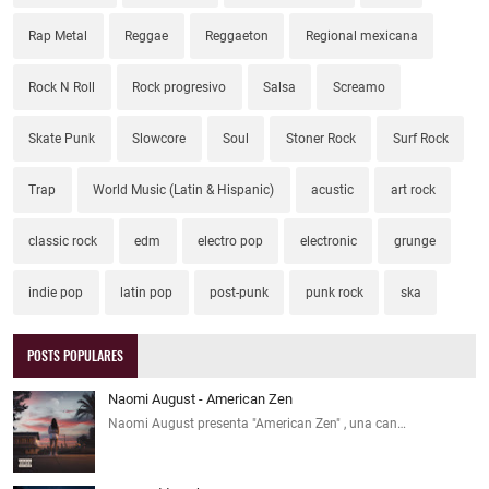
Rap Metal
Reggae
Reggaeton
Regional mexicana
Rock N Roll
Rock progresivo
Salsa
Screamo
Skate Punk
Slowcore
Soul
Stoner Rock
Surf Rock
Trap
World Music (Latin & Hispanic)
acustic
art rock
classic rock
edm
electro pop
electronic
grunge
indie pop
latin pop
post-punk
punk rock
ska
POSTS POPULARES
Naomi August - American Zen
Naomi August presenta "American Zen" , una can…