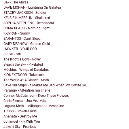
Dax - The Abyss
DAVE MOHAN - Lightning On Galatea
STACEY JACKSON - Soldier
KELSIE KIMBERLIN - Shattered
SOPHIA STEPHENS - Remnantal
COMA BEACH - Nothing Right
K-SYRAN - Sunny
SARANTOS - Can't Sleep
GARY DRANOW - Golden Child
HAWKER - YOUR GOD
Juuku - Still
The Knottie Boys - Rover
Bleach the Sky - Pixelated
Möebius - Wings of Daedalus
KIDNEXTDOOR - Take care
The World At A Glance - Moth
Save Our Ships - It Makes Me Sad When My Coffee Go...
Parango - Attention ma chérie
Connor McCutcheon - Keep These Flowers
Chris Fierros - Una Vez Más
Laguna Meth - Lollipops and Mescaline
TRUSS - Broken Glass
Anahata - Destroy Me
boi angel - Fly With You
Jake n' Sky - Fearless