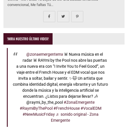
convencional, Me faltas Tú…
!MIRA NUESTRO ÚLTIMO VIDEO!
@zonaemergentemx
🚨 Nueva música en el
radar 🚨 RAYmi by the Pool nos abre las puertas
a una nueva era con “I Invite You to Feel Good”, un
viaje entre el French House y el EDM vocal que nos
invita a soltar, bailar y sentir. ✨🐱 Un artista que
combina identidad digital, energía vibrante y un futuro
donde la música y la inteligencia artificial se
encuentran. ¿Listxs para dejarse llevar? 🎶
@raymi_by_the_pool
#ZonaEmergente
#RaymiByThePool
#FrenchHouse
#VocalEDM
#NewMusicFriday
♬ sonido original - Zona
Emergente