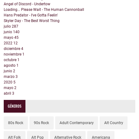
Angel of Discord - Undertow
Loading... Please Wait - The Human Cannonball
Hans Predator - I've Gotta Feelin'
Skyler Day - The Best Worst Thing
julio
287
junio
140
mayo
45
2022
12
diciembre
4
noviembre
1
octubre
1
agosto
1
junio
2
marzo
3
2020
5
mayo
2
abril
3
GÉNEROS
80s Rock
90s Rock
Adult Contemporary
Alt Country
Alt Folk
Alt Pop
Alternative Rock
Americana