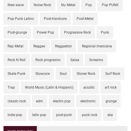
New wave
Noise Rock
Nu Metal
Pop
Pop PUNK
Pop Punk Latino
Post-Hardcore
Post-Metal
Post-grunge
Power Pop
Progressive Rock
Punk
Rap Metal
Reggae
Reggaeton
Regional mexicana
Rock N Roll
Rock progresivo
Salsa
Screamo
Skate Punk
Slowcore
Soul
Stoner Rock
Surf Rock
Trap
World Music (Latin & Hispanic)
acustic
art rock
classic rock
edm
electro pop
electronic
grunge
indie pop
latin pop
post-punk
punk rock
ska