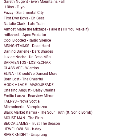
Gareth Nugent - Even Mountains Fall
J Rios - Tuyo
Fuzzy - Sentimental City
First Ever Boys - Oh Geez
Natalie Clark - Late Train
Almost Made the Mixtape - Fake It (Till You Make It)
milkshed. - Apex Predator
Cool Blooded - Radio Silence
MDNGHTMASS - Dead Hard
Darling Darlene - Dark Shades
Luz de Noche - Un Beso Más
SARMIENTOS - LXS RECHAX
CLASS VEE - Wierdos
ELINA - I Should've Danced More
Born Lost - The Cheerful
HOOK + LACE - MASQUERADE
Chasing August - Daisy Chains
Emilio Lanza - Rearview Mirror
FAERYS - Nova Scotia
Mismoinerte - Vampirezca
Black Market Karma - The Sour Truth (ft. Sonic Bomb)
MOUSE MAN - The Birth
BECCA JAMES - Trust The Season
JEWEL OWUSU - b-day
RIVER KNIGHT - Unsprung