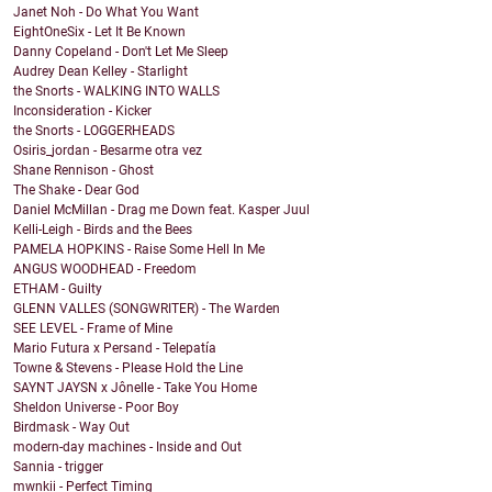
Janet Noh - Do What You Want
EightOneSix - Let It Be Known
Danny Copeland - Don't Let Me Sleep
Audrey Dean Kelley - Starlight
the Snorts - WALKING INTO WALLS
Inconsideration - Kicker
the Snorts - LOGGERHEADS
Osiris_jordan - Besarme otra vez
Shane Rennison - Ghost
The Shake - Dear God
Daniel McMillan - Drag me Down feat. Kasper Juul
Kelli-Leigh - Birds and the Bees
PAMELA HOPKINS - Raise Some Hell In Me
ANGUS WOODHEAD - Freedom
ETHAM - Guilty
GLENN VALLES (SONGWRITER) - The Warden
SEE LEVEL - Frame of Mine
Mario Futura x Persand - Telepatía
Towne & Stevens - Please Hold the Line
SAYNT JAYSN x Jônelle - Take You Home
Sheldon Universe - Poor Boy
Birdmask - Way Out
modern-day machines - Inside and Out
Sannia - trigger
mwnkii - Perfect Timing