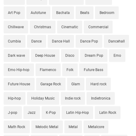
Art Pop
Autotune
Bachata
Beats
Bedroom
Chillwave
Christmas
Cinematic
Commercial
Cumbia
Dance
Dance Hall
Dance Pop
Dancehall
Dark wave
Deep House
Disco
Dream Pop
Emo
Emo Hip-hop
Flamenco
Folk
Future Bass
Future House
Garage Rock
Glam
Hard rock
Hip-hop
Holiday Music
Indie rock
Indietronica
J-pop
Jazz
K-Pop
Latin Hip-Hop
Latin Rock
Math Rock
Melodic Metal
Metal
Metalcore