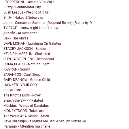
I TORPEDONI - L'Amara Vita Vol.1
Fuzzy - Sentimental City
Bush League - Weight of it All
Shilly - Naked & Sideways
Jome - Cinnamon Summer (Deepend Remix) (Remix by D...
TV FACE - I knew a girl I didn't know
juracán - Al Despertar
Dax - The Abyss
DAVE MOHAN - Lightning On Galatea
STACEY JACKSON - Soldier
KELSIE KIMBERLIN - Shattered
SOPHIA STEPHENS - Remnantal
COMA BEACH - Nothing Right
K-SYRAN - Sunny
SARANTOS - Can't Sleep
GARY DRANOW - Golden Child
HAWKER - YOUR GOD
Juuku - Still
The Knottie Boys - Rover
Bleach the Sky - Pixelated
Möebius - Wings of Daedalus
KIDNEXTDOOR - Take care
The World At A Glance - Moth
Save Our Ships - It Makes Me Sad When My Coffee Go...
Parango - Attention ma chérie