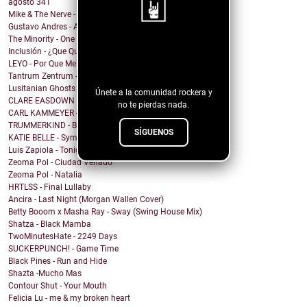
agosto
341
Mike & The Nerve - Fool's Gold, False Idols
Gustavo Andres - AiRA
The Minority - One Of A Kind
¡Sigue nuestro
Inclusión - ¿Que Quieres de Mí?
LEYO - Por Que Me Haces Llorar
blog!
Tantrum Zentrum - Don't Be A Fascist
Lusitanian Ghosts - September
Únete a la comunidad rockera y
CLARE EASDOWN - I Break
no te pierdas nada.
CARL KAMMEYER - One
TRUMMERKIND - Beauty Queen
SÍGUENOS
KATIE BELLE - Symptoms
Luis Zapiola - Tonight
Zeoma Pol - Ciudad Venado
Zeoma Pol - Natalia
HRTLSS - Final Lullaby
Ancira - Last Night (Morgan Wallen Cover)
Betty Booom x Masha Ray - Sway (Swing House Mix)
Shatza - Black Mamba
TwoMinutesHate - 2249 Days
SUCKERPUNCH! - Game Time
Black Pines - Run and Hide
Shazta -Mucho Mas
Contour Shut - Your Mouth
Felicia Lu - me & my broken heart