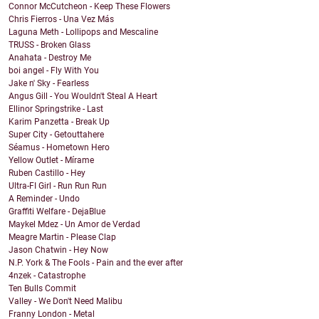
Connor McCutcheon - Keep These Flowers
Chris Fierros - Una Vez Más
Laguna Meth - Lollipops and Mescaline
TRUSS - Broken Glass
Anahata - Destroy Me
boi angel - Fly With You
Jake n' Sky - Fearless
Angus Gill - You Wouldn't Steal A Heart
Ellinor Springstrike - Last
Karim Panzetta - Break Up
Super City - Getouttahere
Séamus - Hometown Hero
Yellow Outlet - Mírame
Ruben Castillo - Hey
Ultra-FI Girl - Run Run Run
A Reminder - Undo
Graffiti Welfare - DejaBlue
Maykel Mdez - Un Amor de Verdad
Meagre Martin - Please Clap
Jason Chatwin - Hey Now
N.P. York & The Fools - Pain and the ever after
4nzek - Catastrophe
Ten Bulls Commit
Valley - We Don't Need Malibu
Franny London - Metal