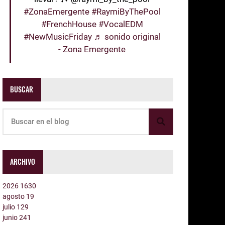
#ZonaEmergente
#RaymiByThePool
#FrenchHouse
#VocalEDM
#NewMusicFriday
♬ sonido original
- Zona Emergente
BUSCAR
ARCHIVO
2026
1630
agosto
19
julio
129
junio
241