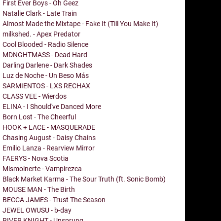
First Ever Boys - Oh Geez
Natalie Clark - Late Train
Almost Made the Mixtape - Fake It (Till You Make It)
milkshed. - Apex Predator
Cool Blooded - Radio Silence
MDNGHTMASS - Dead Hard
Darling Darlene - Dark Shades
Luz de Noche - Un Beso Más
SARMIENTOS - LXS RECHAX
CLASS VEE - Wierdos
ELINA - I Should've Danced More
Born Lost - The Cheerful
HOOK + LACE - MASQUERADE
Chasing August - Daisy Chains
Emilio Lanza - Rearview Mirror
FAERYS - Nova Scotia
Mismoinerte - Vampirezca
Black Market Karma - The Sour Truth (ft. Sonic Bomb)
MOUSE MAN - The Birth
BECCA JAMES - Trust The Season
JEWEL OWUSU - b-day
RIVER KNIGHT - Unsprung