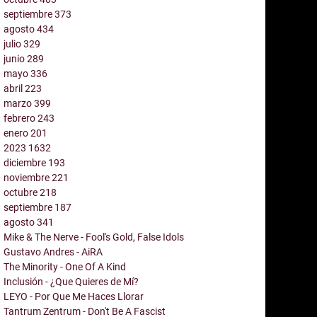
septiembre
373
agosto
434
julio
329
junio
289
mayo
336
abril
223
marzo
399
febrero
243
enero
201
2023
1632
diciembre
193
noviembre
221
octubre
218
septiembre
187
agosto
341
Mike & The Nerve - Fool's Gold, False Idols
Gustavo Andres - AiRA
The Minority - One Of A Kind
Inclusión - ¿Que Quieres de Mí?
LEYO - Por Que Me Haces Llorar
Tantrum Zentrum - Don't Be A Fascist