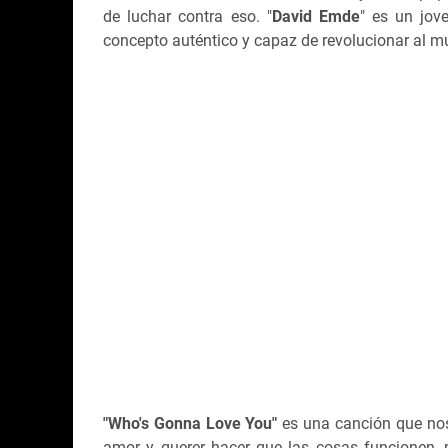
de luchar contra eso. "
David Emde
" es un jov
concepto auténtico y capaz de revolucionar al 
"Who's Gonna Love You"
es una canción que nos
amor y querer hacer que las cosas funcionen, 