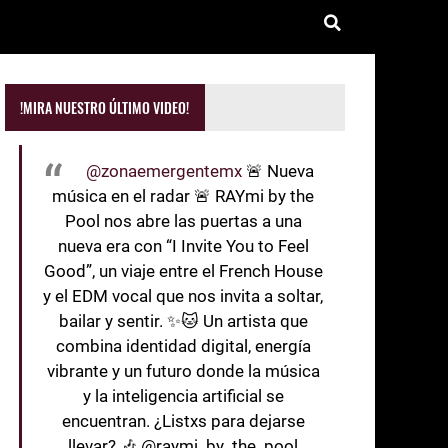
!MIRA NUESTRO ÚLTIMO VIDEO!
@zonaemergentemx
🚨 Nueva
música en el radar 🚨 RAYmi by the
Pool nos abre las puertas a una
nueva era con “I Invite You to Feel
Good”, un viaje entre el French House
y el EDM vocal que nos invita a soltar,
bailar y sentir. ✨🐱 Un artista que
combina identidad digital, energía
vibrante y un futuro donde la música
y la inteligencia artificial se
encuentran. ¿Listxs para dejarse
llevar? 🎶 @raymi_by_the_pool