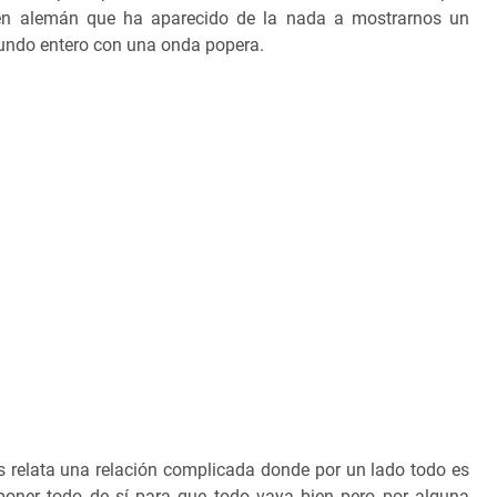
en alemán que ha aparecido de la nada a mostrarnos un
mundo entero con una onda popera.
 relata una relación complicada donde por un lado todo es
poner todo de sí para que todo vaya bien pero por alguna