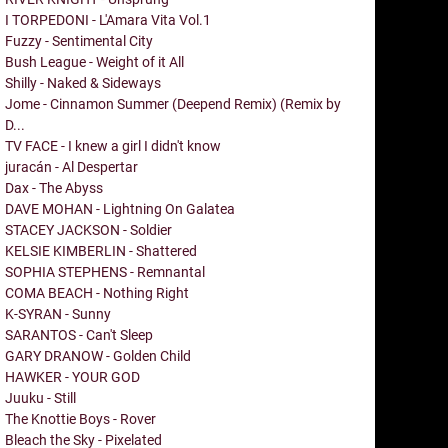
I TORPEDONI - L'Amara Vita Vol.1
Fuzzy - Sentimental City
Bush League - Weight of it All
Shilly - Naked & Sideways
Jome - Cinnamon Summer (Deepend Remix) (Remix by
D...
TV FACE - I knew a girl I didn't know
juracán - Al Despertar
Dax - The Abyss
DAVE MOHAN - Lightning On Galatea
STACEY JACKSON - Soldier
KELSIE KIMBERLIN - Shattered
SOPHIA STEPHENS - Remnantal
COMA BEACH - Nothing Right
K-SYRAN - Sunny
SARANTOS - Can't Sleep
GARY DRANOW - Golden Child
HAWKER - YOUR GOD
Juuku - Still
The Knottie Boys - Rover
Bleach the Sky - Pixelated