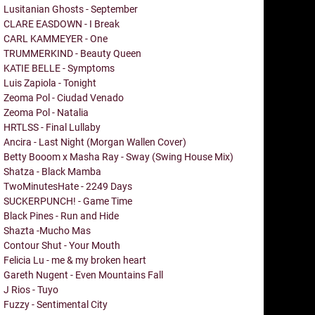
Lusitanian Ghosts - September
CLARE EASDOWN - I Break
CARL KAMMEYER - One
TRUMMERKIND - Beauty Queen
KATIE BELLE - Symptoms
Luis Zapiola - Tonight
Zeoma Pol - Ciudad Venado
Zeoma Pol - Natalia
HRTLSS - Final Lullaby
Ancira - Last Night (Morgan Wallen Cover)
Betty Booom x Masha Ray - Sway (Swing House Mix)
Shatza - Black Mamba
TwoMinutesHate - 2249 Days
SUCKERPUNCH! - Game Time
Black Pines - Run and Hide
Shazta -Mucho Mas
Contour Shut - Your Mouth
Felicia Lu - me & my broken heart
Gareth Nugent - Even Mountains Fall
J Rios - Tuyo
Fuzzy - Sentimental City