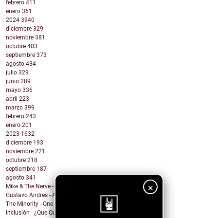
febrero
411
enero
361
2024
3940
diciembre
329
noviembre
381
octubre
403
septiembre
373
agosto
434
julio
329
junio
289
mayo
336
abril
223
marzo
399
febrero
243
enero
201
2023
1632
diciembre
193
noviembre
221
octubre
218
septiembre
187
agosto
341
×
Mike & The Nerve - Fool's Gold, False Idols
Gustavo Andres - AiRA
The Minority - One Of A Kind
Inclusión - ¿Que Quieres de Mí?