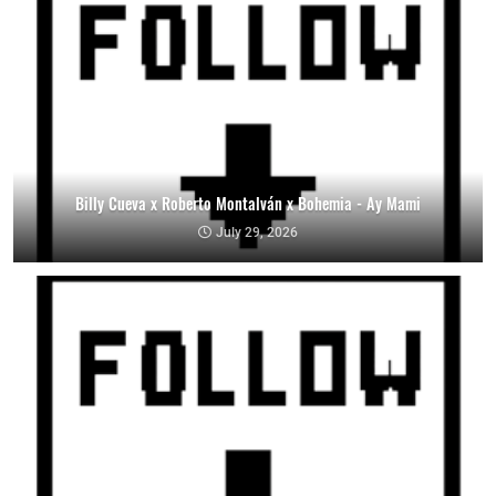
Billy Cueva x Roberto Montalván x Bohemia - Ay Mami
July 29, 2026