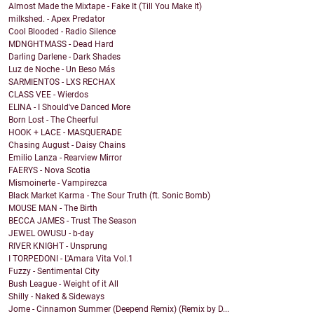
Almost Made the Mixtape - Fake It (Till You Make It)
milkshed. - Apex Predator
Cool Blooded - Radio Silence
MDNGHTMASS - Dead Hard
Darling Darlene - Dark Shades
Luz de Noche - Un Beso Más
SARMIENTOS - LXS RECHAX
CLASS VEE - Wierdos
ELINA - I Should've Danced More
Born Lost - The Cheerful
HOOK + LACE - MASQUERADE
Chasing August - Daisy Chains
Emilio Lanza - Rearview Mirror
FAERYS - Nova Scotia
Mismoinerte - Vampirezca
Black Market Karma - The Sour Truth (ft. Sonic Bomb)
MOUSE MAN - The Birth
BECCA JAMES - Trust The Season
JEWEL OWUSU - b-day
RIVER KNIGHT - Unsprung
I TORPEDONI - L'Amara Vita Vol.1
Fuzzy - Sentimental City
Bush League - Weight of it All
Shilly - Naked & Sideways
Jome - Cinnamon Summer (Deepend Remix) (Remix by D...