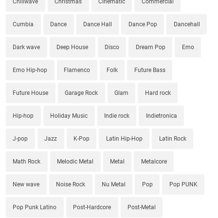
Chillwave
Christmas
Cinematic
Commercial
Cumbia
Dance
Dance Hall
Dance Pop
Dancehall
Dark wave
Deep House
Disco
Dream Pop
Emo
Emo Hip-hop
Flamenco
Folk
Future Bass
Future House
Garage Rock
Glam
Hard rock
Hip-hop
Holiday Music
Indie rock
Indietronica
J-pop
Jazz
K-Pop
Latin Hip-Hop
Latin Rock
Math Rock
Melodic Metal
Metal
Metalcore
New wave
Noise Rock
Nu Metal
Pop
Pop PUNK
Pop Punk Latino
Post-Hardcore
Post-Metal