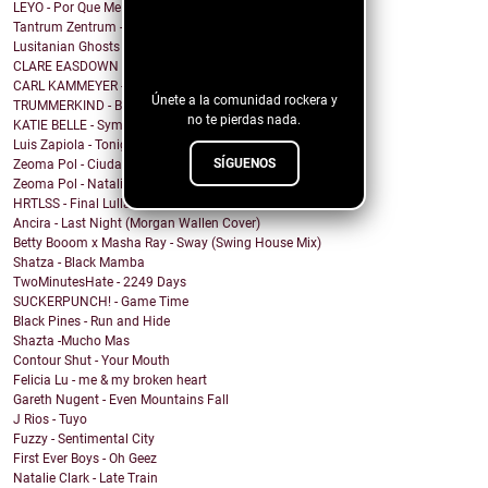
LEYO - Por Que Me Haces Llorar
Tantrum Zentrum - Don't Be A Fascist
¡Sigue nuestro
Lusitanian Ghosts - September
blog!
CLARE EASDOWN - I Break
CARL KAMMEYER - One
Únete a la comunidad rockera y
TRUMMERKIND - Beauty Queen
no te pierdas nada.
KATIE BELLE - Symptoms
Luis Zapiola - Tonight
SÍGUENOS
Zeoma Pol - Ciudad Venado
Zeoma Pol - Natalia
HRTLSS - Final Lullaby
Ancira - Last Night (Morgan Wallen Cover)
Betty Booom x Masha Ray - Sway (Swing House Mix)
Shatza - Black Mamba
TwoMinutesHate - 2249 Days
SUCKERPUNCH! - Game Time
Black Pines - Run and Hide
Shazta -Mucho Mas
Contour Shut - Your Mouth
Felicia Lu - me & my broken heart
Gareth Nugent - Even Mountains Fall
J Rios - Tuyo
Fuzzy - Sentimental City
First Ever Boys - Oh Geez
Natalie Clark - Late Train