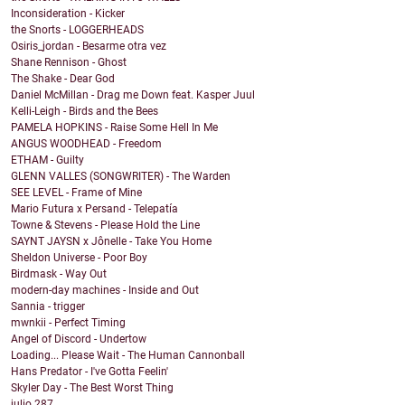
Inconsideration - Kicker
the Snorts - LOGGERHEADS
Osiris_jordan - Besarme otra vez
Shane Rennison - Ghost
The Shake - Dear God
Daniel McMillan - Drag me Down feat. Kasper Juul
Kelli-Leigh - Birds and the Bees
PAMELA HOPKINS - Raise Some Hell In Me
ANGUS WOODHEAD - Freedom
ETHAM - Guilty
GLENN VALLES (SONGWRITER) - The Warden
SEE LEVEL - Frame of Mine
Mario Futura x Persand - Telepatía
Towne & Stevens - Please Hold the Line
SAYNT JAYSN x Jônelle - Take You Home
Sheldon Universe - Poor Boy
Birdmask - Way Out
modern-day machines - Inside and Out
Sannia - trigger
mwnkii - Perfect Timing
Angel of Discord - Undertow
Loading... Please Wait - The Human Cannonball
Hans Predator - I've Gotta Feelin'
Skyler Day - The Best Worst Thing
julio
287