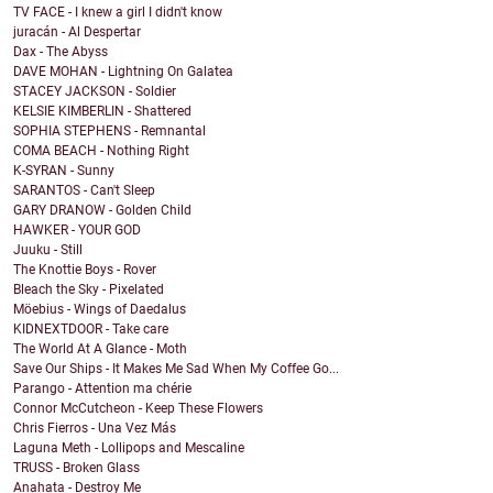
TV FACE - I knew a girl I didn't know
juracán - Al Despertar
Dax - The Abyss
DAVE MOHAN - Lightning On Galatea
STACEY JACKSON - Soldier
KELSIE KIMBERLIN - Shattered
SOPHIA STEPHENS - Remnantal
COMA BEACH - Nothing Right
K-SYRAN - Sunny
SARANTOS - Can't Sleep
GARY DRANOW - Golden Child
HAWKER - YOUR GOD
Juuku - Still
The Knottie Boys - Rover
Bleach the Sky - Pixelated
Möebius - Wings of Daedalus
KIDNEXTDOOR - Take care
The World At A Glance - Moth
Save Our Ships - It Makes Me Sad When My Coffee Go...
Parango - Attention ma chérie
Connor McCutcheon - Keep These Flowers
Chris Fierros - Una Vez Más
Laguna Meth - Lollipops and Mescaline
TRUSS - Broken Glass
Anahata - Destroy Me