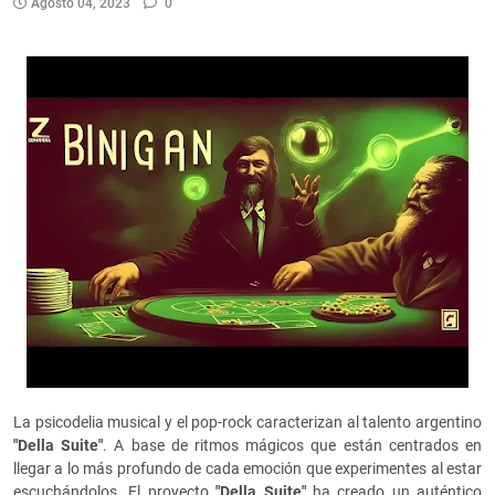
Agosto 04, 2023
0
La psicodelia musical y el pop-rock caracterizan al talento argentino
"Della Suite"
. A base de ritmos mágicos que están centrados en
llegar a lo más profundo de cada emoción que experimentes al estar
escuchándolos. El proyecto
"Della Suite"
ha creado un auténtico