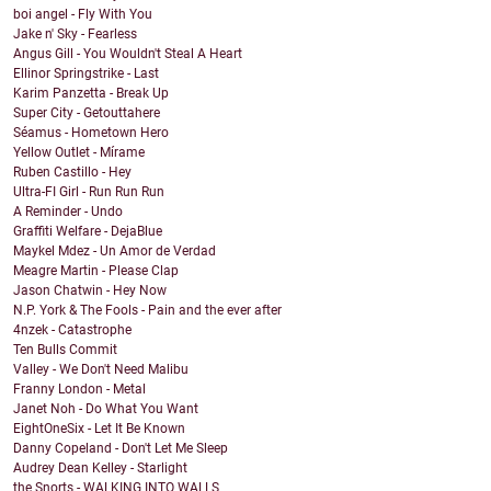
boi angel - Fly With You
Jake n' Sky - Fearless
Angus Gill - You Wouldn't Steal A Heart
Ellinor Springstrike - Last
Karim Panzetta - Break Up
Super City - Getouttahere
Séamus - Hometown Hero
Yellow Outlet - Mírame
Ruben Castillo - Hey
Ultra-FI Girl - Run Run Run
A Reminder - Undo
Graffiti Welfare - DejaBlue
Maykel Mdez - Un Amor de Verdad
Meagre Martin - Please Clap
Jason Chatwin - Hey Now
N.P. York & The Fools - Pain and the ever after
4nzek - Catastrophe
Ten Bulls Commit
Valley - We Don't Need Malibu
Franny London - Metal
Janet Noh - Do What You Want
EightOneSix - Let It Be Known
Danny Copeland - Don't Let Me Sleep
Audrey Dean Kelley - Starlight
the Snorts - WALKING INTO WALLS