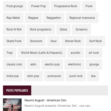
Post-grunge
Power Pop
Progressive Rock
Punk
Rap Metal
Reggae
Reggaeton
Regional mexicana
Rock N Roll
Rock progresivo
Salsa
Screamo
Skate Punk
Slowcore
Soul
Stoner Rock
Surf Rock
Trap
World Music (Latin & Hispanic)
acustic
art rock
classic rock
edm
electro pop
electronic
grunge
indie pop
latin pop
post-punk
punk rock
ska
POSTS POPULARES
Naomi August - American Zen
Naomi August presenta "American Zen" , una can…