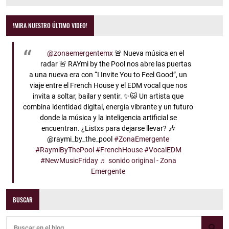
!MIRA NUESTRO ÚLTIMO VIDEO!
@zonaemergentemx
🚨 Nueva música en el
radar 🚨 RAYmi by the Pool nos abre las puertas
a una nueva era con “I Invite You to Feel Good”, un
viaje entre el French House y el EDM vocal que nos
invita a soltar, bailar y sentir. ✨🐱 Un artista que
combina identidad digital, energía vibrante y un futuro
donde la música y la inteligencia artificial se
encuentran. ¿Listxs para dejarse llevar? 🎶
@raymi_by_the_pool
#ZonaEmergente
#RaymiByThePool
#FrenchHouse
#VocalEDM
#NewMusicFriday
♬ sonido original - Zona
Emergente
BUSCAR