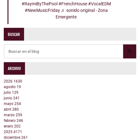
#RaymiByThePool
#FrenchHouse
#VocalEDM
#NewMusicFriday
♬ sonido original - Zona
Emergente
BUSCAR
ARCHIVO
2026
1630
agosto
19
julio
129
junio
241
mayo
254
abril
280
marzo
259
febrero
246
enero
202
2025
4171
diciembre
261