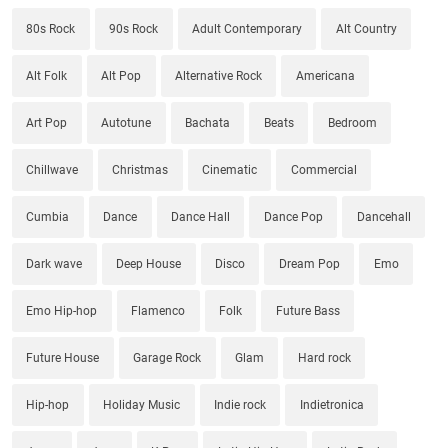
80s Rock
90s Rock
Adult Contemporary
Alt Country
Alt Folk
Alt Pop
Alternative Rock
Americana
Art Pop
Autotune
Bachata
Beats
Bedroom
Chillwave
Christmas
Cinematic
Commercial
Cumbia
Dance
Dance Hall
Dance Pop
Dancehall
Dark wave
Deep House
Disco
Dream Pop
Emo
Emo Hip-hop
Flamenco
Folk
Future Bass
Future House
Garage Rock
Glam
Hard rock
Hip-hop
Holiday Music
Indie rock
Indietronica