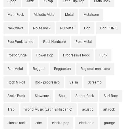
J-pop
Jazz
K-Pop
Latin Hip-Hop
Latin Rock
Math Rock
Melodic Metal
Metal
Metalcore
New wave
Noise Rock
Nu Metal
Pop
Pop PUNK
Pop Punk Latino
Post-Hardcore
Post-Metal
Post-grunge
Power Pop
Progressive Rock
Punk
Rap Metal
Reggae
Reggaeton
Regional mexicana
Rock N Roll
Rock progresivo
Salsa
Screamo
Skate Punk
Slowcore
Soul
Stoner Rock
Surf Rock
Trap
World Music (Latin & Hispanic)
acustic
art rock
classic rock
edm
electro pop
electronic
grunge