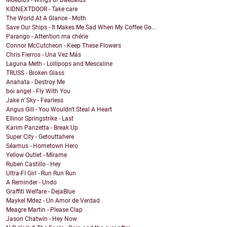
Möebius - Wings of Daedalus
KIDNEXTDOOR - Take care
The World At A Glance - Moth
Save Our Ships - It Makes Me Sad When My Coffee Go...
Parango - Attention ma chérie
Connor McCutcheon - Keep These Flowers
Chris Fierros - Una Vez Más
Laguna Meth - Lollipops and Mescaline
TRUSS - Broken Glass
Anahata - Destroy Me
boi angel - Fly With You
Jake n' Sky - Fearless
Angus Gill - You Wouldn't Steal A Heart
Ellinor Springstrike - Last
Karim Panzetta - Break Up
Super City - Getouttahere
Séamus - Hometown Hero
Yellow Outlet - Mírame
Ruben Castillo - Hey
Ultra-FI Girl - Run Run Run
A Reminder - Undo
Graffiti Welfare - DejaBlue
Maykel Mdez - Un Amor de Verdad
Meagre Martin - Please Clap
Jason Chatwin - Hey Now