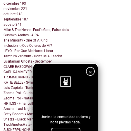
diciembre
193
noviembre
221
octubre
218
septiembre
187
agosto
341
Mike & The Nerve - Fool's Gold, False Idols
Gustavo Andres - AiRA
The Minority - One Of A Kind
Inclusión - ¿Que Quieres de Mí?
LEYO - Por Que Me Haces Llorar
Tantrum Zentrum - Don't Be A Fascist
Lusitanian Ghosts - September
CLARE EASDOWN - I Break
×
CARL KAMMEYER - One
TRUMMERKIND - Beauty Queen
KATIE BELLE - Symptoms
Luis Zapiola - Tonight
Zeoma Pol - Ciudad Venado
¡Sigue nuestro
Zeoma Pol - Natalia
HRTLSS - Final Lullaby
blog!
Ancira - Last Night (Morgan Wallen Cover)
Betty Booom x Masha Ray - Sway (Swing House Mix)
Únete a la comunidad rockera y
Shatza - Black Mamba
no te pierdas nada.
TwoMinutesHate - 2249 Days
SUCKERPUNCH! - Game Time