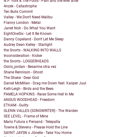
N.P. York & The Fools - Pain and the ever after
4nzek - Catastrophe
Ten Bulls Commit
Valley - We Don't Need Malibu
Franny London - Metal
Janet Noh - Do What You Want
EightOneSix - Let It Be Known
Danny Copeland - Don't Let Me Sleep
Audrey Dean Kelley - Starlight
the Snorts - WALKING INTO WALLS
Inconsideration - Kicker
the Snorts - LOGGERHEADS
Osiris_jordan - Besarme otra vez
Shane Rennison - Ghost
The Shake - Dear God
Daniel McMillan - Drag me Down feat. Kasper Juul
Kelli-Leigh - Birds and the Bees
PAMELA HOPKINS - Raise Some Hell In Me
ANGUS WOODHEAD - Freedom
ETHAM - Guilty
GLENN VALLES (SONGWRITER) - The Warden
SEE LEVEL - Frame of Mine
Mario Futura x Persand - Telepatía
Towne & Stevens - Please Hold the Line
SAYNT JAYSN x Jônelle - Take You Home