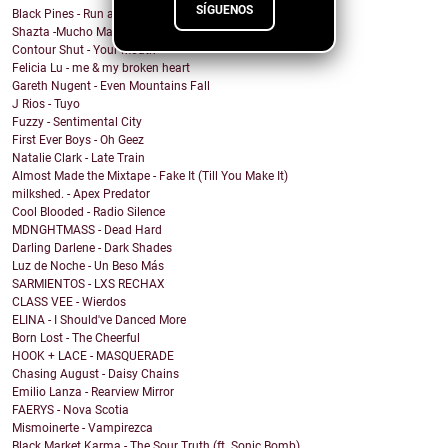
SÍGUENOS
Black Pines - Run and Hide
Shazta -Mucho Mas
Contour Shut - Your Mouth
Felicia Lu - me & my broken heart
Gareth Nugent - Even Mountains Fall
J Rios - Tuyo
Fuzzy - Sentimental City
First Ever Boys - Oh Geez
Natalie Clark - Late Train
Almost Made the Mixtape - Fake It (Till You Make It)
milkshed. - Apex Predator
Cool Blooded - Radio Silence
MDNGHTMASS - Dead Hard
Darling Darlene - Dark Shades
Luz de Noche - Un Beso Más
SARMIENTOS - LXS RECHAX
CLASS VEE - Wierdos
ELINA - I Should've Danced More
Born Lost - The Cheerful
HOOK + LACE - MASQUERADE
Chasing August - Daisy Chains
Emilio Lanza - Rearview Mirror
FAERYS - Nova Scotia
Mismoinerte - Vampirezca
Black Market Karma - The Sour Truth (ft. Sonic Bomb)