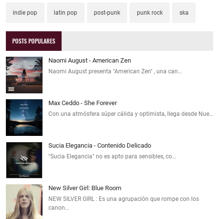
indie pop
latin pop
post-punk
punk rock
ska
POSTS POPULARES
Naomi August - American Zen
Naomi August presenta "American Zen" , una can…
Max Ceddo - She Forever
Con una atmósfera súper cálida y optimista, llega desde Nue…
Sucia Elegancia - Contenido Delicado
"Sucia Elegancia" no es apto para sensibles, co…
New Silver Girl: Blue Room
NEW SILVER GIRL : Es una agrupación que rompe con los
canon…