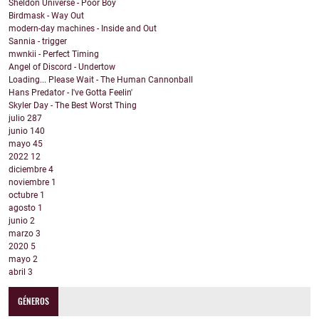
Sheldon Universe - Poor Boy
Birdmask - Way Out
modern-day machines - Inside and Out
Sannia - trigger
mwnkii - Perfect Timing
Angel of Discord - Undertow
Loading... Please Wait - The Human Cannonball
Hans Predator - I've Gotta Feelin'
Skyler Day - The Best Worst Thing
julio
287
junio
140
mayo
45
2022
12
diciembre
4
noviembre
1
octubre
1
agosto
1
junio
2
marzo
3
2020
5
mayo
2
abril
3
GÉNEROS