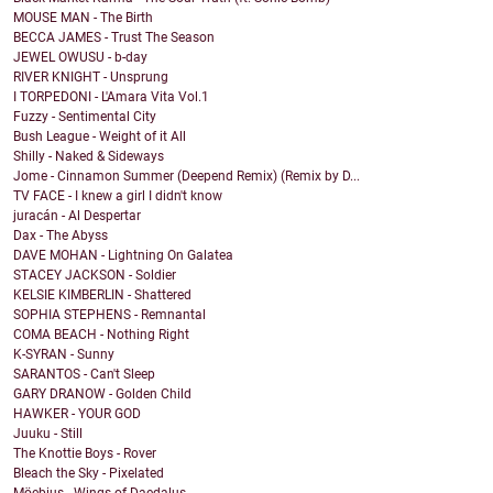
MOUSE MAN - The Birth
BECCA JAMES - Trust The Season
JEWEL OWUSU - b-day
RIVER KNIGHT - Unsprung
I TORPEDONI - L'Amara Vita Vol.1
Fuzzy - Sentimental City
Bush League - Weight of it All
Shilly - Naked & Sideways
Jome - Cinnamon Summer (Deepend Remix) (Remix by D...
TV FACE - I knew a girl I didn't know
juracán - Al Despertar
Dax - The Abyss
DAVE MOHAN - Lightning On Galatea
STACEY JACKSON - Soldier
KELSIE KIMBERLIN - Shattered
SOPHIA STEPHENS - Remnantal
COMA BEACH - Nothing Right
K-SYRAN - Sunny
SARANTOS - Can't Sleep
GARY DRANOW - Golden Child
HAWKER - YOUR GOD
Juuku - Still
The Knottie Boys - Rover
Bleach the Sky - Pixelated