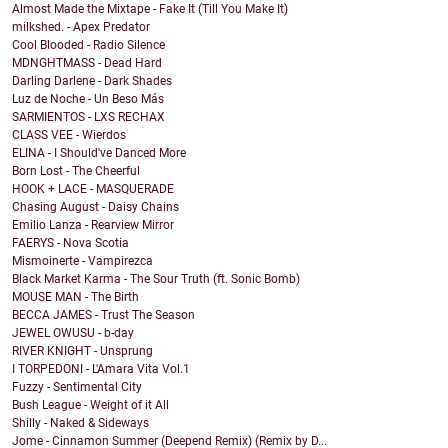
Almost Made the Mixtape - Fake It (Till You Make It)
milkshed. - Apex Predator
Cool Blooded - Radio Silence
MDNGHTMASS - Dead Hard
Darling Darlene - Dark Shades
Luz de Noche - Un Beso Más
SARMIENTOS - LXS RECHAX
CLASS VEE - Wierdos
ELINA - I Should've Danced More
Born Lost - The Cheerful
HOOK + LACE - MASQUERADE
Chasing August - Daisy Chains
Emilio Lanza - Rearview Mirror
FAERYS - Nova Scotia
Mismoinerte - Vampirezca
Black Market Karma - The Sour Truth (ft. Sonic Bomb)
MOUSE MAN - The Birth
BECCA JAMES - Trust The Season
JEWEL OWUSU - b-day
RIVER KNIGHT - Unsprung
I TORPEDONI - L'Amara Vita Vol.1
Fuzzy - Sentimental City
Bush League - Weight of it All
Shilly - Naked & Sideways
Jome - Cinnamon Summer (Deepend Remix) (Remix by D...