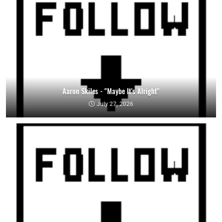
Aaron Skiles - "Maybe It's Alright"
July 27, 2026