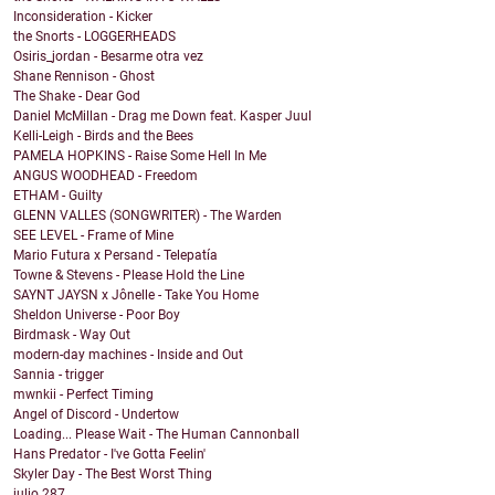
Inconsideration - Kicker
the Snorts - LOGGERHEADS
Osiris_jordan - Besarme otra vez
Shane Rennison - Ghost
The Shake - Dear God
Daniel McMillan - Drag me Down feat. Kasper Juul
Kelli-Leigh - Birds and the Bees
PAMELA HOPKINS - Raise Some Hell In Me
ANGUS WOODHEAD - Freedom
ETHAM - Guilty
GLENN VALLES (SONGWRITER) - The Warden
SEE LEVEL - Frame of Mine
Mario Futura x Persand - Telepatía
Towne & Stevens - Please Hold the Line
SAYNT JAYSN x Jônelle - Take You Home
Sheldon Universe - Poor Boy
Birdmask - Way Out
modern-day machines - Inside and Out
Sannia - trigger
mwnkii - Perfect Timing
Angel of Discord - Undertow
Loading... Please Wait - The Human Cannonball
Hans Predator - I've Gotta Feelin'
Skyler Day - The Best Worst Thing
julio
287