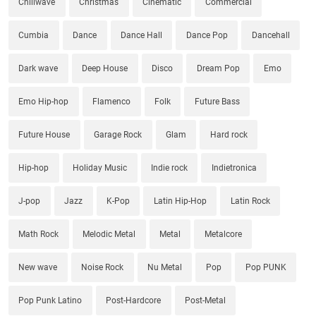
Chillwave
Christmas
Cinematic
Commercial
Cumbia
Dance
Dance Hall
Dance Pop
Dancehall
Dark wave
Deep House
Disco
Dream Pop
Emo
Emo Hip-hop
Flamenco
Folk
Future Bass
Future House
Garage Rock
Glam
Hard rock
Hip-hop
Holiday Music
Indie rock
Indietronica
J-pop
Jazz
K-Pop
Latin Hip-Hop
Latin Rock
Math Rock
Melodic Metal
Metal
Metalcore
New wave
Noise Rock
Nu Metal
Pop
Pop PUNK
Pop Punk Latino
Post-Hardcore
Post-Metal