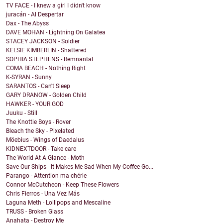
TV FACE - I knew a girl I didn't know
juracán - Al Despertar
Dax - The Abyss
DAVE MOHAN - Lightning On Galatea
STACEY JACKSON - Soldier
KELSIE KIMBERLIN - Shattered
SOPHIA STEPHENS - Remnantal
COMA BEACH - Nothing Right
K-SYRAN - Sunny
SARANTOS - Can't Sleep
GARY DRANOW - Golden Child
HAWKER - YOUR GOD
Juuku - Still
The Knottie Boys - Rover
Bleach the Sky - Pixelated
Möebius - Wings of Daedalus
KIDNEXTDOOR - Take care
The World At A Glance - Moth
Save Our Ships - It Makes Me Sad When My Coffee Go...
Parango - Attention ma chérie
Connor McCutcheon - Keep These Flowers
Chris Fierros - Una Vez Más
Laguna Meth - Lollipops and Mescaline
TRUSS - Broken Glass
Anahata - Destroy Me