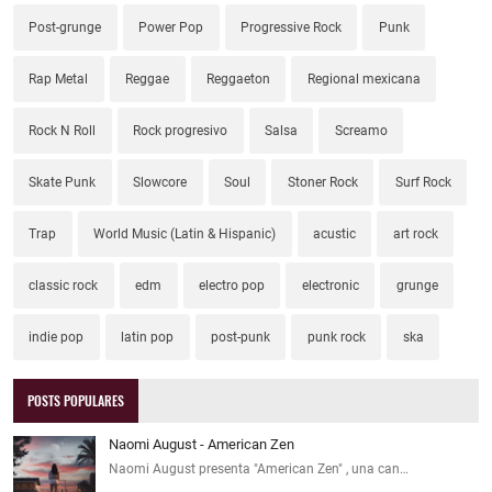
Post-grunge
Power Pop
Progressive Rock
Punk
Rap Metal
Reggae
Reggaeton
Regional mexicana
Rock N Roll
Rock progresivo
Salsa
Screamo
Skate Punk
Slowcore
Soul
Stoner Rock
Surf Rock
Trap
World Music (Latin & Hispanic)
acustic
art rock
classic rock
edm
electro pop
electronic
grunge
indie pop
latin pop
post-punk
punk rock
ska
POSTS POPULARES
Naomi August - American Zen
Naomi August presenta "American Zen" , una can…