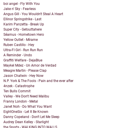
boi angel - Fly With You
Jake n' Sky - Fearless
Angus Gill - You Wouldn't Steal A Heart
Ellinor Springstrike - Last
Karim Panzetta - Break Up
Super City - Getouttahere
Séamus - Hometown Hero
Yellow Outlet - Mírame
Ruben Castillo - Hey
Ultra-FI Girl - Run Run Run
A Reminder - Undo
Graffiti Welfare - DejaBlue
Maykel Mdez - Un Amor de Verdad
Meagre Martin - Please Clap
Jason Chatwin - Hey Now
N.P. York & The Fools - Pain and the ever after
4nzek - Catastrophe
Ten Bulls Commit
Valley - We Don't Need Malibu
Franny London - Metal
Janet Noh - Do What You Want
EightOneSix - Let It Be Known
Danny Copeland - Don't Let Me Sleep
Audrey Dean Kelley - Starlight
the Snorts - WALKING INTO WALLS