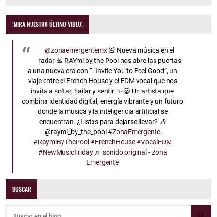
!MIRA NUESTRO ÚLTIMO VIDEO!
@zonaemergentemx
🚨 Nueva música en el
radar 🚨 RAYmi by the Pool nos abre las puertas
a una nueva era con “I Invite You to Feel Good”, un
viaje entre el French House y el EDM vocal que nos
invita a soltar, bailar y sentir. ✨🐱 Un artista que
combina identidad digital, energía vibrante y un futuro
donde la música y la inteligencia artificial se
encuentran. ¿Listxs para dejarse llevar? 🎶
@raymi_by_the_pool
#ZonaEmergente
#RaymiByThePool
#FrenchHouse
#VocalEDM
#NewMusicFriday
♬ sonido original - Zona
Emergente
BUSCAR