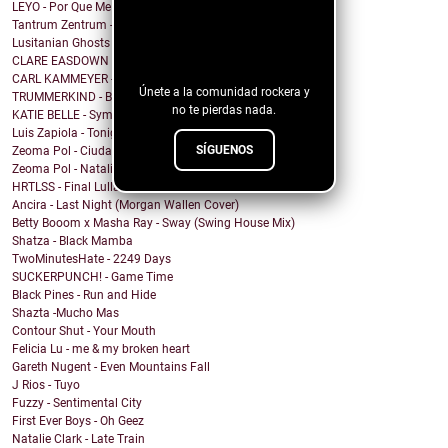
LEYO - Por Que Me Haces Llorar
Tantrum Zentrum - Don't Be A Fascist
¡Sigue nuestro
Lusitanian Ghosts - September
blog!
CLARE EASDOWN - I Break
CARL KAMMEYER - One
Únete a la comunidad rockera y
TRUMMERKIND - Beauty Queen
no te pierdas nada.
KATIE BELLE - Symptoms
Luis Zapiola - Tonight
SÍGUENOS
Zeoma Pol - Ciudad Venado
Zeoma Pol - Natalia
HRTLSS - Final Lullaby
Ancira - Last Night (Morgan Wallen Cover)
Betty Booom x Masha Ray - Sway (Swing House Mix)
Shatza - Black Mamba
TwoMinutesHate - 2249 Days
SUCKERPUNCH! - Game Time
Black Pines - Run and Hide
Shazta -Mucho Mas
Contour Shut - Your Mouth
Felicia Lu - me & my broken heart
Gareth Nugent - Even Mountains Fall
J Rios - Tuyo
Fuzzy - Sentimental City
First Ever Boys - Oh Geez
Natalie Clark - Late Train