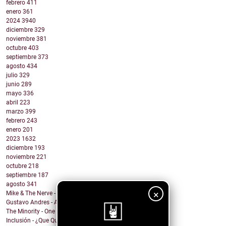
febrero
411
enero
361
2024
3940
diciembre
329
noviembre
381
octubre
403
septiembre
373
agosto
434
julio
329
junio
289
mayo
336
abril
223
marzo
399
febrero
243
enero
201
2023
1632
diciembre
193
noviembre
221
octubre
218
septiembre
187
agosto
341
×
Mike & The Nerve - Fool's Gold, False Idols
Gustavo Andres - AiRA
The Minority - One Of A Kind
Inclusión - ¿Que Quieres de Mí?