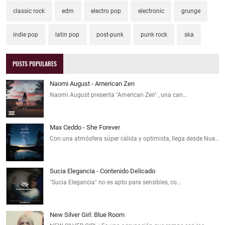
classic rock
edm
electro pop
electronic
grunge
indie pop
latin pop
post-punk
punk rock
ska
POSTS POPULARES
Naomi August - American Zen
Naomi August presenta "American Zen" , una can…
Max Ceddo - She Forever
Con una atmósfera súper cálida y optimista, llega desde Nue…
Sucia Elegancia - Contenido Delicado
"Sucia Elegancia" no es apto para sensibles, co…
New Silver Girl: Blue Room