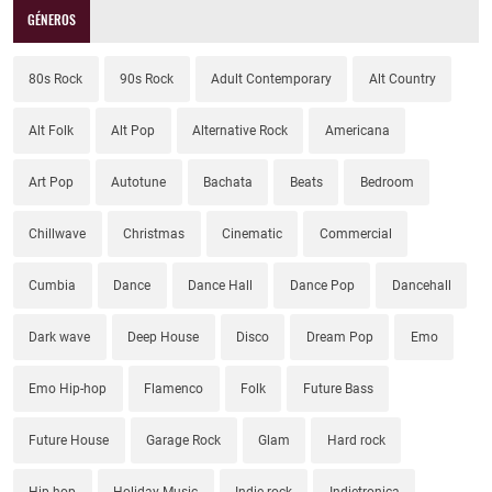
GÉNEROS
80s Rock
90s Rock
Adult Contemporary
Alt Country
Alt Folk
Alt Pop
Alternative Rock
Americana
Art Pop
Autotune
Bachata
Beats
Bedroom
Chillwave
Christmas
Cinematic
Commercial
Cumbia
Dance
Dance Hall
Dance Pop
Dancehall
Dark wave
Deep House
Disco
Dream Pop
Emo
Emo Hip-hop
Flamenco
Folk
Future Bass
Future House
Garage Rock
Glam
Hard rock
Hip-hop
Holiday Music
Indie rock
Indietronica