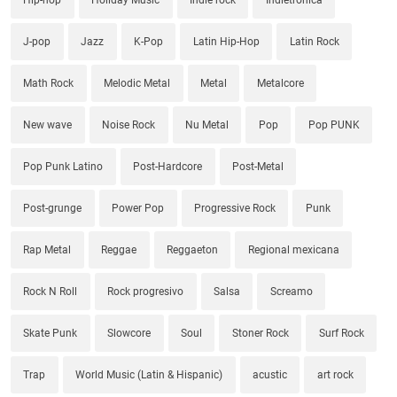
J-pop
Jazz
K-Pop
Latin Hip-Hop
Latin Rock
Math Rock
Melodic Metal
Metal
Metalcore
New wave
Noise Rock
Nu Metal
Pop
Pop PUNK
Pop Punk Latino
Post-Hardcore
Post-Metal
Post-grunge
Power Pop
Progressive Rock
Punk
Rap Metal
Reggae
Reggaeton
Regional mexicana
Rock N Roll
Rock progresivo
Salsa
Screamo
Skate Punk
Slowcore
Soul
Stoner Rock
Surf Rock
Trap
World Music (Latin & Hispanic)
acustic
art rock