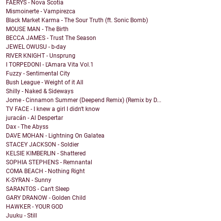
FAERYS - Nova Scotia
Mismoinerte - Vampirezca
Black Market Karma - The Sour Truth (ft. Sonic Bomb)
MOUSE MAN - The Birth
BECCA JAMES - Trust The Season
JEWEL OWUSU - b-day
RIVER KNIGHT - Unsprung
I TORPEDONI - L'Amara Vita Vol.1
Fuzzy - Sentimental City
Bush League - Weight of it All
Shilly - Naked & Sideways
Jome - Cinnamon Summer (Deepend Remix) (Remix by D...
TV FACE - I knew a girl I didn't know
juracán - Al Despertar
Dax - The Abyss
DAVE MOHAN - Lightning On Galatea
STACEY JACKSON - Soldier
KELSIE KIMBERLIN - Shattered
SOPHIA STEPHENS - Remnantal
COMA BEACH - Nothing Right
K-SYRAN - Sunny
SARANTOS - Can't Sleep
GARY DRANOW - Golden Child
HAWKER - YOUR GOD
Juuku - Still