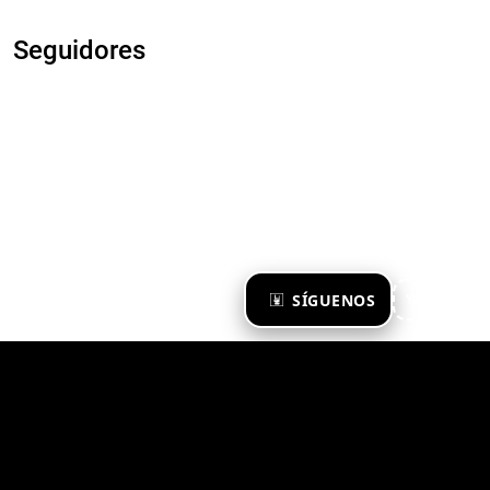
Seguidores
×
SÍGUENOS
Ya te sigo