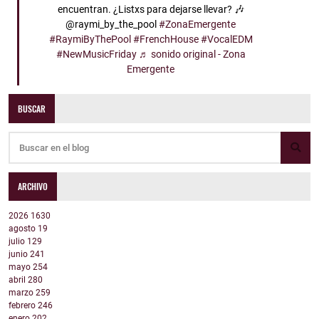
encuentran. ¿Listxs para dejarse llevar? 🎶
@raymi_by_the_pool
#ZonaEmergente
#RaymiByThePool
#FrenchHouse
#VocalEDM
#NewMusicFriday
♬ sonido original - Zona
Emergente
BUSCAR
ARCHIVO
2026
1630
agosto
19
julio
129
junio
241
mayo
254
abril
280
marzo
259
febrero
246
enero
202