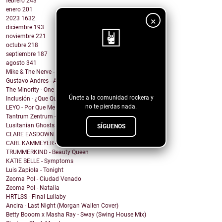
febrero
243
enero
201
2023
1632
×
diciembre
193
noviembre
221
octubre
218
septiembre
187
agosto
341
¡Sigue nuestro
Mike & The Nerve - Fool's Gold, False Idols
blog!
Gustavo Andres - AiRA
The Minority - One Of A Kind
Únete a la comunidad rockera y
Inclusión - ¿Que Quieres de Mí?
no te pierdas nada.
LEYO - Por Que Me Haces Llorar
Tantrum Zentrum - Don't Be A Fascist
Lusitanian Ghosts - September
SÍGUENOS
CLARE EASDOWN - I Break
CARL KAMMEYER - One
TRUMMERKIND - Beauty Queen
KATIE BELLE - Symptoms
Luis Zapiola - Tonight
Zeoma Pol - Ciudad Venado
Zeoma Pol - Natalia
HRTLSS - Final Lullaby
Ancira - Last Night (Morgan Wallen Cover)
Betty Booom x Masha Ray - Sway (Swing House Mix)