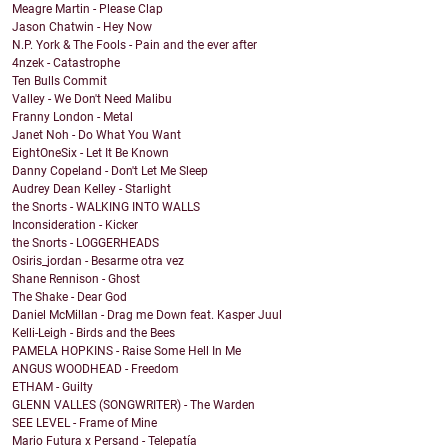
Meagre Martin - Please Clap
Jason Chatwin - Hey Now
N.P. York & The Fools - Pain and the ever after
4nzek - Catastrophe
Ten Bulls Commit
Valley - We Don't Need Malibu
Franny London - Metal
Janet Noh - Do What You Want
EightOneSix - Let It Be Known
Danny Copeland - Don't Let Me Sleep
Audrey Dean Kelley - Starlight
the Snorts - WALKING INTO WALLS
Inconsideration - Kicker
the Snorts - LOGGERHEADS
Osiris_jordan - Besarme otra vez
Shane Rennison - Ghost
The Shake - Dear God
Daniel McMillan - Drag me Down feat. Kasper Juul
Kelli-Leigh - Birds and the Bees
PAMELA HOPKINS - Raise Some Hell In Me
ANGUS WOODHEAD - Freedom
ETHAM - Guilty
GLENN VALLES (SONGWRITER) - The Warden
SEE LEVEL - Frame of Mine
Mario Futura x Persand - Telepatía