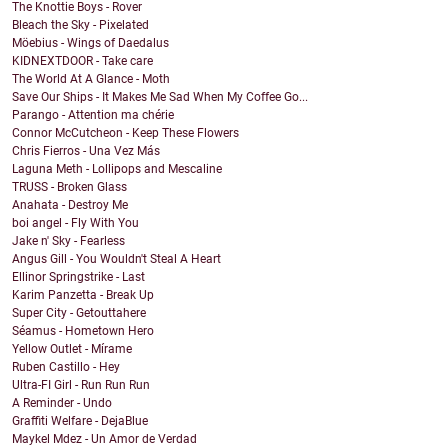
The Knottie Boys - Rover
Bleach the Sky - Pixelated
Möebius - Wings of Daedalus
KIDNEXTDOOR - Take care
The World At A Glance - Moth
Save Our Ships - It Makes Me Sad When My Coffee Go...
Parango - Attention ma chérie
Connor McCutcheon - Keep These Flowers
Chris Fierros - Una Vez Más
Laguna Meth - Lollipops and Mescaline
TRUSS - Broken Glass
Anahata - Destroy Me
boi angel - Fly With You
Jake n' Sky - Fearless
Angus Gill - You Wouldn't Steal A Heart
Ellinor Springstrike - Last
Karim Panzetta - Break Up
Super City - Getouttahere
Séamus - Hometown Hero
Yellow Outlet - Mírame
Ruben Castillo - Hey
Ultra-FI Girl - Run Run Run
A Reminder - Undo
Graffiti Welfare - DejaBlue
Maykel Mdez - Un Amor de Verdad