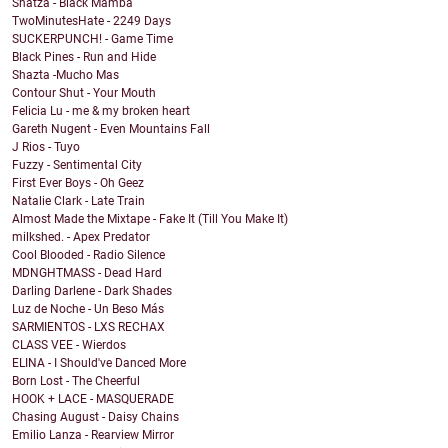
Shatza - Black Mamba
TwoMinutesHate - 2249 Days
SUCKERPUNCH! - Game Time
Black Pines - Run and Hide
Shazta -Mucho Mas
Contour Shut - Your Mouth
Felicia Lu - me & my broken heart
Gareth Nugent - Even Mountains Fall
J Rios - Tuyo
Fuzzy - Sentimental City
First Ever Boys - Oh Geez
Natalie Clark - Late Train
Almost Made the Mixtape - Fake It (Till You Make It)
milkshed. - Apex Predator
Cool Blooded - Radio Silence
MDNGHTMASS - Dead Hard
Darling Darlene - Dark Shades
Luz de Noche - Un Beso Más
SARMIENTOS - LXS RECHAX
CLASS VEE - Wierdos
ELINA - I Should've Danced More
Born Lost - The Cheerful
HOOK + LACE - MASQUERADE
Chasing August - Daisy Chains
Emilio Lanza - Rearview Mirror