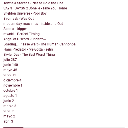
Towne & Stevens - Please Hold the Line
SAYNT JAYSN x Jônelle - Take You Home
Sheldon Universe - Poor Boy
Birdmask - Way Out
modern-day machines - Inside and Out
Sannia - trigger
mwnkii - Perfect Timing
Angel of Discord - Undertow
Loading... Please Wait - The Human Cannonball
Hans Predator - I've Gotta Feelin'
Skyler Day - The Best Worst Thing
julio
287
junio
140
mayo
45
2022
12
diciembre
4
noviembre
1
octubre
1
agosto
1
junio
2
marzo
3
2020
5
mayo
2
abril
3