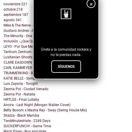
×
noviembre
221
octubre
218
septiembre
187
agosto
341
Mike & The Nerve - Fool's Gold, False Idols
¡Sigue nuestro
Gustavo Andres - AiRA
The Minority - One Of A Kind
blog!
Inclusión - ¿Que Quieres de Mí?
LEYO - Por Que Me Haces Llorar
Únete a la comunidad rockera y
Tantrum Zentrum - Don't Be A Fascist
no te pierdas nada.
Lusitanian Ghosts - September
CLARE EASDOWN - I Break
SÍGUENOS
CARL KAMMEYER - One
TRUMMERKIND - Beauty Queen
KATIE BELLE - Symptoms
Luis Zapiola - Tonight
Zeoma Pol - Ciudad Venado
Zeoma Pol - Natalia
HRTLSS - Final Lullaby
Ancira - Last Night (Morgan Wallen Cover)
Betty Booom x Masha Ray - Sway (Swing House Mix)
Shatza - Black Mamba
TwoMinutesHate - 2249 Days
SUCKERPUNCH! - Game Time
Black Pines - Run and Hide