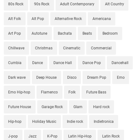
80s Rock
90s Rock
Adult Contemporary
Alt Country
Alt Folk
Alt Pop
Alternative Rock
Americana
Art Pop
Autotune
Bachata
Beats
Bedroom
Chillwave
Christmas
Cinematic
Commercial
Cumbia
Dance
Dance Hall
Dance Pop
Dancehall
Dark wave
Deep House
Disco
Dream Pop
Emo
Emo Hip-hop
Flamenco
Folk
Future Bass
Future House
Garage Rock
Glam
Hard rock
Hip-hop
Holiday Music
Indie rock
Indietronica
J-pop
Jazz
K-Pop
Latin Hip-Hop
Latin Rock