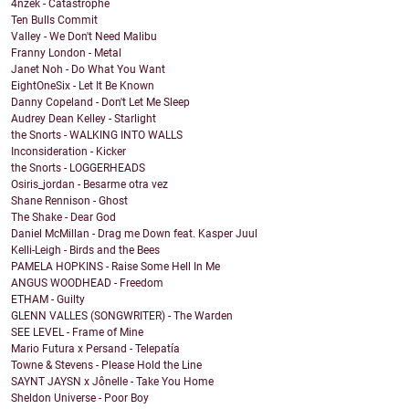
4nzek - Catastrophe
Ten Bulls Commit
Valley - We Don't Need Malibu
Franny London - Metal
Janet Noh - Do What You Want
EightOneSix - Let It Be Known
Danny Copeland - Don't Let Me Sleep
Audrey Dean Kelley - Starlight
the Snorts - WALKING INTO WALLS
Inconsideration - Kicker
the Snorts - LOGGERHEADS
Osiris_jordan - Besarme otra vez
Shane Rennison - Ghost
The Shake - Dear God
Daniel McMillan - Drag me Down feat. Kasper Juul
Kelli-Leigh - Birds and the Bees
PAMELA HOPKINS - Raise Some Hell In Me
ANGUS WOODHEAD - Freedom
ETHAM - Guilty
GLENN VALLES (SONGWRITER) - The Warden
SEE LEVEL - Frame of Mine
Mario Futura x Persand - Telepatía
Towne & Stevens - Please Hold the Line
SAYNT JAYSN x Jônelle - Take You Home
Sheldon Universe - Poor Boy