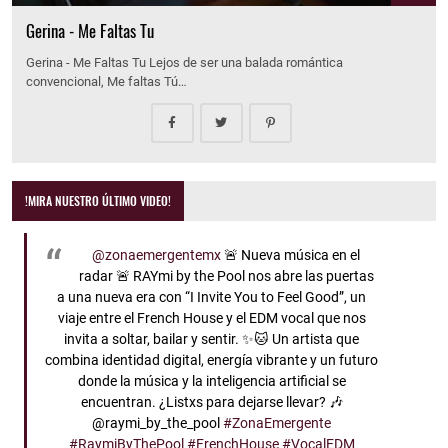
Gerina - Me Faltas Tu
Gerina - Me Faltas Tu Lejos de ser una balada romántica
convencional, Me faltas Tú…
!MIRA NUESTRO ÚLTIMO VIDEO!
@zonaemergentemx
🚨 Nueva música en el
radar 🚨 RAYmi by the Pool nos abre las puertas
a una nueva era con “I Invite You to Feel Good”, un
viaje entre el French House y el EDM vocal que nos
invita a soltar, bailar y sentir. ✨🐱 Un artista que
combina identidad digital, energía vibrante y un futuro
donde la música y la inteligencia artificial se
encuentran. ¿Listxs para dejarse llevar? 🎶
@raymi_by_the_pool
#ZonaEmergente
#RaymiByThePool
#FrenchHouse
#VocalEDM