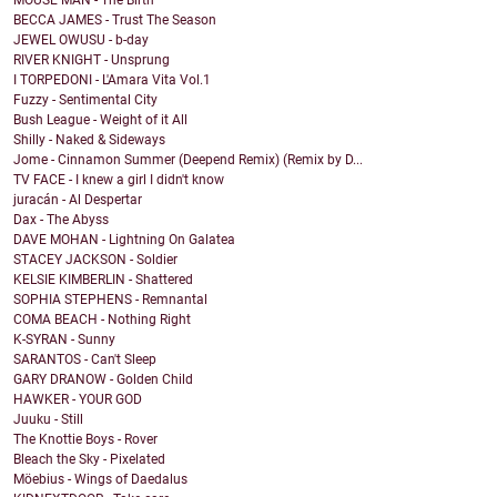
MOUSE MAN - The Birth
BECCA JAMES - Trust The Season
JEWEL OWUSU - b-day
RIVER KNIGHT - Unsprung
I TORPEDONI - L'Amara Vita Vol.1
Fuzzy - Sentimental City
Bush League - Weight of it All
Shilly - Naked & Sideways
Jome - Cinnamon Summer (Deepend Remix) (Remix by D...
TV FACE - I knew a girl I didn't know
juracán - Al Despertar
Dax - The Abyss
DAVE MOHAN - Lightning On Galatea
STACEY JACKSON - Soldier
KELSIE KIMBERLIN - Shattered
SOPHIA STEPHENS - Remnantal
COMA BEACH - Nothing Right
K-SYRAN - Sunny
SARANTOS - Can't Sleep
GARY DRANOW - Golden Child
HAWKER - YOUR GOD
Juuku - Still
The Knottie Boys - Rover
Bleach the Sky - Pixelated
Möebius - Wings of Daedalus