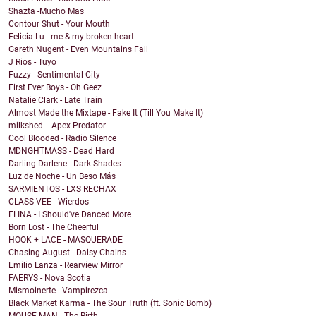
Shazta -Mucho Mas
Contour Shut - Your Mouth
Felicia Lu - me & my broken heart
Gareth Nugent - Even Mountains Fall
J Rios - Tuyo
Fuzzy - Sentimental City
First Ever Boys - Oh Geez
Natalie Clark - Late Train
Almost Made the Mixtape - Fake It (Till You Make It)
milkshed. - Apex Predator
Cool Blooded - Radio Silence
MDNGHTMASS - Dead Hard
Darling Darlene - Dark Shades
Luz de Noche - Un Beso Más
SARMIENTOS - LXS RECHAX
CLASS VEE - Wierdos
ELINA - I Should've Danced More
Born Lost - The Cheerful
HOOK + LACE - MASQUERADE
Chasing August - Daisy Chains
Emilio Lanza - Rearview Mirror
FAERYS - Nova Scotia
Mismoinerte - Vampirezca
Black Market Karma - The Sour Truth (ft. Sonic Bomb)