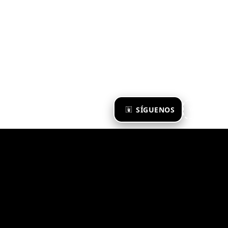
×
SÍGUENOS
Ya te sigo
Zona Emergente 2023
© ZONA EMERGENTE
TODOS LOS DERECHOS RESERVADOS