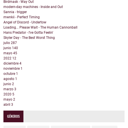
Birdmask - Way Out
modern-day machines - Inside and Out
Sannia - trigger
mwnkii - Perfect Timing
Angel of Discord - Undertow
Loading... Please Wait - The Human Cannonball
Hans Predator - I've Gotta Feelin'
Skyler Day - The Best Worst Thing
julio
287
junio
140
mayo
45
2022
12
diciembre
4
noviembre
1
octubre
1
agosto
1
junio
2
marzo
3
2020
5
mayo
2
abril
3
GÉNEROS