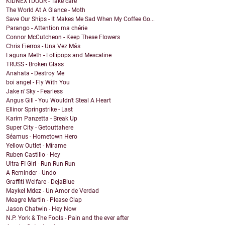
KIDNEXTDOOR - Take care
The World At A Glance - Moth
Save Our Ships - It Makes Me Sad When My Coffee Go...
Parango - Attention ma chérie
Connor McCutcheon - Keep These Flowers
Chris Fierros - Una Vez Más
Laguna Meth - Lollipops and Mescaline
TRUSS - Broken Glass
Anahata - Destroy Me
boi angel - Fly With You
Jake n' Sky - Fearless
Angus Gill - You Wouldn't Steal A Heart
Ellinor Springstrike - Last
Karim Panzetta - Break Up
Super City - Getouttahere
Séamus - Hometown Hero
Yellow Outlet - Mírame
Ruben Castillo - Hey
Ultra-FI Girl - Run Run Run
A Reminder - Undo
Graffiti Welfare - DejaBlue
Maykel Mdez - Un Amor de Verdad
Meagre Martin - Please Clap
Jason Chatwin - Hey Now
N.P. York & The Fools - Pain and the ever after