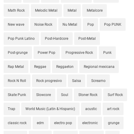
Math Rock
Melodic Metal
Metal
Metalcore
New wave
Noise Rock
Nu Metal
Pop
Pop PUNK
Pop Punk Latino
Post-Hardcore
Post-Metal
Post-grunge
Power Pop
Progressive Rock
Punk
Rap Metal
Reggae
Reggaeton
Regional mexicana
Rock N Roll
Rock progresivo
Salsa
Screamo
Skate Punk
Slowcore
Soul
Stoner Rock
Surf Rock
Trap
World Music (Latin & Hispanic)
acustic
art rock
classic rock
edm
electro pop
electronic
grunge