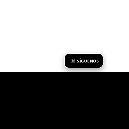
×
SÍGUENOS
Ya te sigo
Zona Emergente 2023
© ZONA EMERGENTE
TODOS LOS DERECHOS RESERVADOS