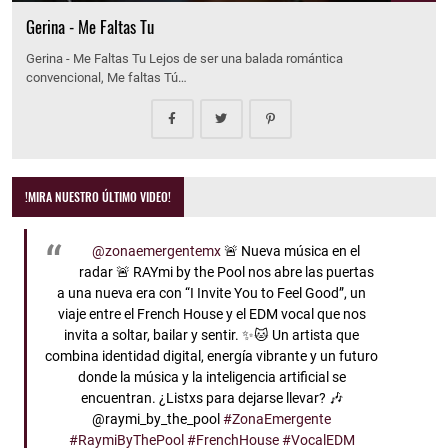
Gerina - Me Faltas Tu
Gerina - Me Faltas Tu Lejos de ser una balada romántica
convencional, Me faltas Tú…
!MIRA NUESTRO ÚLTIMO VIDEO!
@zonaemergentemx
🚨 Nueva música en el
radar 🚨 RAYmi by the Pool nos abre las puertas
a una nueva era con “I Invite You to Feel Good”, un
viaje entre el French House y el EDM vocal que nos
invita a soltar, bailar y sentir. ✨🐱 Un artista que
combina identidad digital, energía vibrante y un futuro
donde la música y la inteligencia artificial se
encuentran. ¿Listxs para dejarse llevar? 🎶
@raymi_by_the_pool
#ZonaEmergente
#RaymiByThePool
#FrenchHouse
#VocalEDM