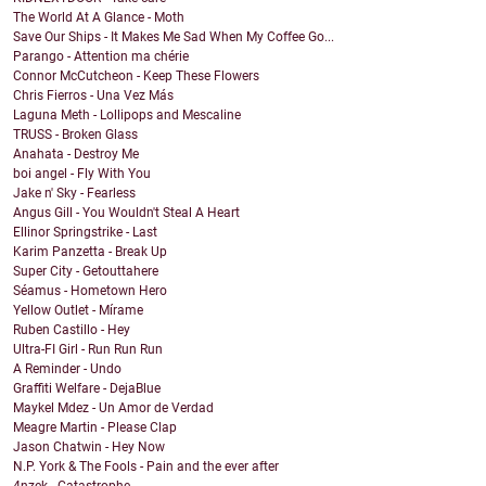
The World At A Glance - Moth
Save Our Ships - It Makes Me Sad When My Coffee Go...
Parango - Attention ma chérie
Connor McCutcheon - Keep These Flowers
Chris Fierros - Una Vez Más
Laguna Meth - Lollipops and Mescaline
TRUSS - Broken Glass
Anahata - Destroy Me
boi angel - Fly With You
Jake n' Sky - Fearless
Angus Gill - You Wouldn't Steal A Heart
Ellinor Springstrike - Last
Karim Panzetta - Break Up
Super City - Getouttahere
Séamus - Hometown Hero
Yellow Outlet - Mírame
Ruben Castillo - Hey
Ultra-FI Girl - Run Run Run
A Reminder - Undo
Graffiti Welfare - DejaBlue
Maykel Mdez - Un Amor de Verdad
Meagre Martin - Please Clap
Jason Chatwin - Hey Now
N.P. York & The Fools - Pain and the ever after