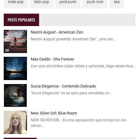
indie pop
latin pop
post-punk
punk rock
ska
POSTS POPULARES
Naomi August - American Zen
Naomi August presenta "American Zen" , una can…
Max Ceddo - She Forever
Con una atmósfera súper cálida y optimista, llega desde Nue…
Sucia Elegancia - Contenido Delicado
"Sucia Elegancia" no es apto para sensibles, co…
New Silver Girl: Blue Room
NEW SILVER GIRL : Es una agrupación que rompe con los
canon…