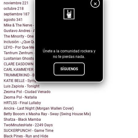
×
noviembre
221
octubre
218
septiembre
187
agosto
341
Mike & The Nerve - Fool's Gold, False Idols
Gustavo Andres - AiRA
¡Sigue nuestro
The Minority - One Of A Kind
blog!
Inclusión - ¿Que Quieres de Mí?
LEYO - Por Que Me Haces Llorar
Únete a la comunidad rockera y
Tantrum Zentrum - Don't Be A Fascist
no te pierdas nada.
Lusitanian Ghosts - September
CLARE EASDOWN - I Break
SÍGUENOS
CARL KAMMEYER - One
TRUMMERKIND - Beauty Queen
KATIE BELLE - Symptoms
Luis Zapiola - Tonight
Zeoma Pol - Ciudad Venado
Zeoma Pol - Natalia
HRTLSS - Final Lullaby
Ancira - Last Night (Morgan Wallen Cover)
Betty Booom x Masha Ray - Sway (Swing House Mix)
Shatza - Black Mamba
TwoMinutesHate - 2249 Days
SUCKERPUNCH! - Game Time
Black Pines - Run and Hide