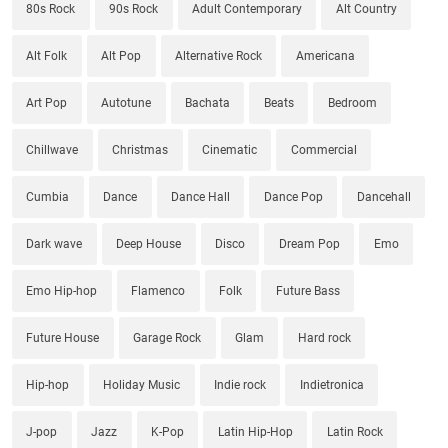
80s Rock
90s Rock
Adult Contemporary
Alt Country
Alt Folk
Alt Pop
Alternative Rock
Americana
Art Pop
Autotune
Bachata
Beats
Bedroom
Chillwave
Christmas
Cinematic
Commercial
Cumbia
Dance
Dance Hall
Dance Pop
Dancehall
Dark wave
Deep House
Disco
Dream Pop
Emo
Emo Hip-hop
Flamenco
Folk
Future Bass
Future House
Garage Rock
Glam
Hard rock
Hip-hop
Holiday Music
Indie rock
Indietronica
J-pop
Jazz
K-Pop
Latin Hip-Hop
Latin Rock