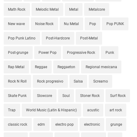
Math Rock
Melodic Metal
Metal
Metalcore
New wave
Noise Rock
Nu Metal
Pop
Pop PUNK
Pop Punk Latino
Post-Hardcore
Post-Metal
Post-grunge
Power Pop
Progressive Rock
Punk
Rap Metal
Reggae
Reggaeton
Regional mexicana
Rock N Roll
Rock progresivo
Salsa
Screamo
Skate Punk
Slowcore
Soul
Stoner Rock
Surf Rock
Trap
World Music (Latin & Hispanic)
acustic
art rock
classic rock
edm
electro pop
electronic
grunge