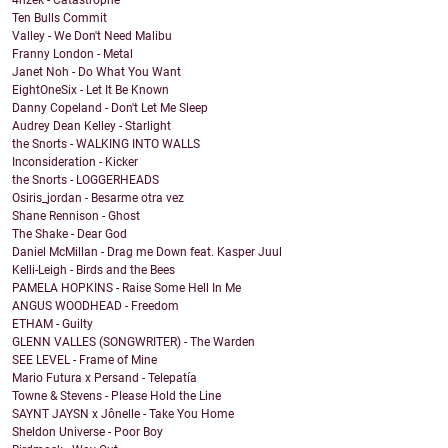
4nzek - Catastrophe
Ten Bulls Commit
Valley - We Don't Need Malibu
Franny London - Metal
Janet Noh - Do What You Want
EightOneSix - Let It Be Known
Danny Copeland - Don't Let Me Sleep
Audrey Dean Kelley - Starlight
the Snorts - WALKING INTO WALLS
Inconsideration - Kicker
the Snorts - LOGGERHEADS
Osiris_jordan - Besarme otra vez
Shane Rennison - Ghost
The Shake - Dear God
Daniel McMillan - Drag me Down feat. Kasper Juul
Kelli-Leigh - Birds and the Bees
PAMELA HOPKINS - Raise Some Hell In Me
ANGUS WOODHEAD - Freedom
ETHAM - Guilty
GLENN VALLES (SONGWRITER) - The Warden
SEE LEVEL - Frame of Mine
Mario Futura x Persand - Telepatía
Towne & Stevens - Please Hold the Line
SAYNT JAYSN x Jônelle - Take You Home
Sheldon Universe - Poor Boy