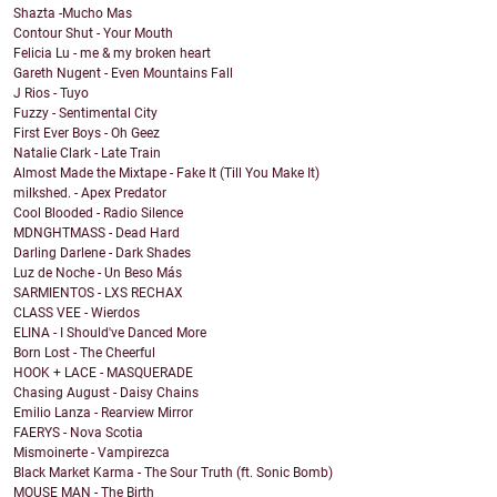
Shazta -Mucho Mas
Contour Shut - Your Mouth
Felicia Lu - me & my broken heart
Gareth Nugent - Even Mountains Fall
J Rios - Tuyo
Fuzzy - Sentimental City
First Ever Boys - Oh Geez
Natalie Clark - Late Train
Almost Made the Mixtape - Fake It (Till You Make It)
milkshed. - Apex Predator
Cool Blooded - Radio Silence
MDNGHTMASS - Dead Hard
Darling Darlene - Dark Shades
Luz de Noche - Un Beso Más
SARMIENTOS - LXS RECHAX
CLASS VEE - Wierdos
ELINA - I Should've Danced More
Born Lost - The Cheerful
HOOK + LACE - MASQUERADE
Chasing August - Daisy Chains
Emilio Lanza - Rearview Mirror
FAERYS - Nova Scotia
Mismoinerte - Vampirezca
Black Market Karma - The Sour Truth (ft. Sonic Bomb)
MOUSE MAN - The Birth