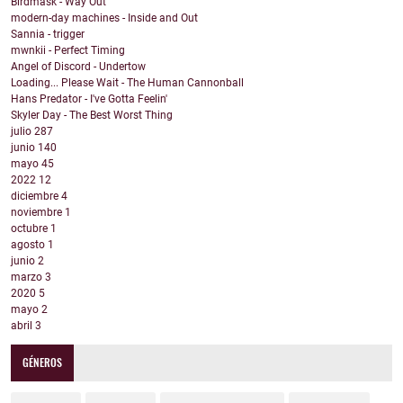
Birdmask - Way Out
modern-day machines - Inside and Out
Sannia - trigger
mwnkii - Perfect Timing
Angel of Discord - Undertow
Loading... Please Wait - The Human Cannonball
Hans Predator - I've Gotta Feelin'
Skyler Day - The Best Worst Thing
julio
287
junio
140
mayo
45
2022
12
diciembre
4
noviembre
1
octubre
1
agosto
1
junio
2
marzo
3
2020
5
mayo
2
abril
3
GÉNEROS