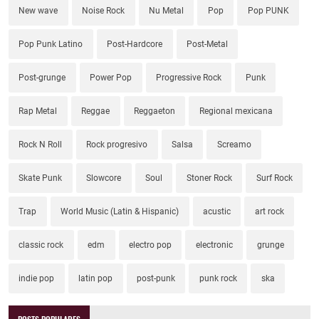
New wave
Noise Rock
Nu Metal
Pop
Pop PUNK
Pop Punk Latino
Post-Hardcore
Post-Metal
Post-grunge
Power Pop
Progressive Rock
Punk
Rap Metal
Reggae
Reggaeton
Regional mexicana
Rock N Roll
Rock progresivo
Salsa
Screamo
Skate Punk
Slowcore
Soul
Stoner Rock
Surf Rock
Trap
World Music (Latin & Hispanic)
acustic
art rock
classic rock
edm
electro pop
electronic
grunge
indie pop
latin pop
post-punk
punk rock
ska