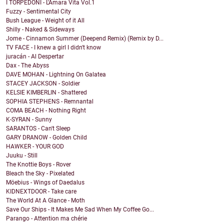
I TORPEDONI - L'Amara Vita Vol.1
Fuzzy - Sentimental City
Bush League - Weight of it All
Shilly - Naked & Sideways
Jome - Cinnamon Summer (Deepend Remix) (Remix by D...
TV FACE - I knew a girl I didn't know
juracán - Al Despertar
Dax - The Abyss
DAVE MOHAN - Lightning On Galatea
STACEY JACKSON - Soldier
KELSIE KIMBERLIN - Shattered
SOPHIA STEPHENS - Remnantal
COMA BEACH - Nothing Right
K-SYRAN - Sunny
SARANTOS - Can't Sleep
GARY DRANOW - Golden Child
HAWKER - YOUR GOD
Juuku - Still
The Knottie Boys - Rover
Bleach the Sky - Pixelated
Möebius - Wings of Daedalus
KIDNEXTDOOR - Take care
The World At A Glance - Moth
Save Our Ships - It Makes Me Sad When My Coffee Go...
Parango - Attention ma chérie