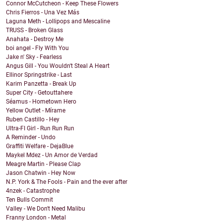
Connor McCutcheon - Keep These Flowers
Chris Fierros - Una Vez Más
Laguna Meth - Lollipops and Mescaline
TRUSS - Broken Glass
Anahata - Destroy Me
boi angel - Fly With You
Jake n' Sky - Fearless
Angus Gill - You Wouldn't Steal A Heart
Ellinor Springstrike - Last
Karim Panzetta - Break Up
Super City - Getouttahere
Séamus - Hometown Hero
Yellow Outlet - Mírame
Ruben Castillo - Hey
Ultra-FI Girl - Run Run Run
A Reminder - Undo
Graffiti Welfare - DejaBlue
Maykel Mdez - Un Amor de Verdad
Meagre Martin - Please Clap
Jason Chatwin - Hey Now
N.P. York & The Fools - Pain and the ever after
4nzek - Catastrophe
Ten Bulls Commit
Valley - We Don't Need Malibu
Franny London - Metal