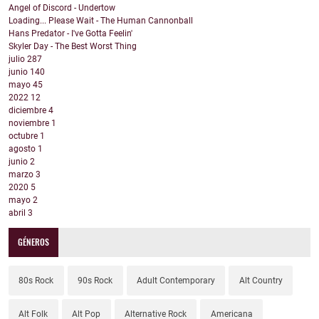
Angel of Discord - Undertow
Loading... Please Wait - The Human Cannonball
Hans Predator - I've Gotta Feelin'
Skyler Day - The Best Worst Thing
julio
287
junio
140
mayo
45
2022
12
diciembre
4
noviembre
1
octubre
1
agosto
1
junio
2
marzo
3
2020
5
mayo
2
abril
3
GÉNEROS
80s Rock
90s Rock
Adult Contemporary
Alt Country
Alt Folk
Alt Pop
Alternative Rock
Americana