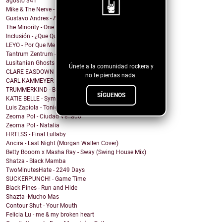
agosto
341
Mike & The Nerve - Fool's Gold, False Idols
Gustavo Andres - AiRA
The Minority - One Of A Kind
¡Sigue nuestro
Inclusión - ¿Que Quieres de Mí?
LEYO - Por Que Me Haces Llorar
blog!
Tantrum Zentrum - Don't Be A Fascist
Lusitanian Ghosts - September
Únete a la comunidad rockera y
CLARE EASDOWN - I Break
no te pierdas nada.
CARL KAMMEYER - One
TRUMMERKIND - Beauty Queen
SÍGUENOS
KATIE BELLE - Symptoms
Luis Zapiola - Tonight
Zeoma Pol - Ciudad Venado
Zeoma Pol - Natalia
HRTLSS - Final Lullaby
Ancira - Last Night (Morgan Wallen Cover)
Betty Booom x Masha Ray - Sway (Swing House Mix)
Shatza - Black Mamba
TwoMinutesHate - 2249 Days
SUCKERPUNCH! - Game Time
Black Pines - Run and Hide
Shazta -Mucho Mas
Contour Shut - Your Mouth
Felicia Lu - me & my broken heart