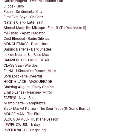
Gareth Nugent - Even Mountains Fall
J Rios - Tuyo
Fuzzy - Sentimental City
First Ever Boys - Oh Geez
Natalie Clark - Late Train
Almost Made the Mixtape - Fake It (Till You Make It)
milkshed. - Apex Predator
Cool Blooded - Radio Silence
MDNGHTMASS - Dead Hard
Darling Darlene - Dark Shades
Luz de Noche - Un Beso Más
SARMIENTOS - LXS RECHAX
CLASS VEE - Wierdos
ELINA - I Should've Danced More
Born Lost - The Cheerful
HOOK + LACE - MASQUERADE
Chasing August - Daisy Chains
Emilio Lanza - Rearview Mirror
FAERYS - Nova Scotia
Mismoinerte - Vampirezca
Black Market Karma - The Sour Truth (ft. Sonic Bomb)
MOUSE MAN - The Birth
BECCA JAMES - Trust The Season
JEWEL OWUSU - b-day
RIVER KNIGHT - Unsprung