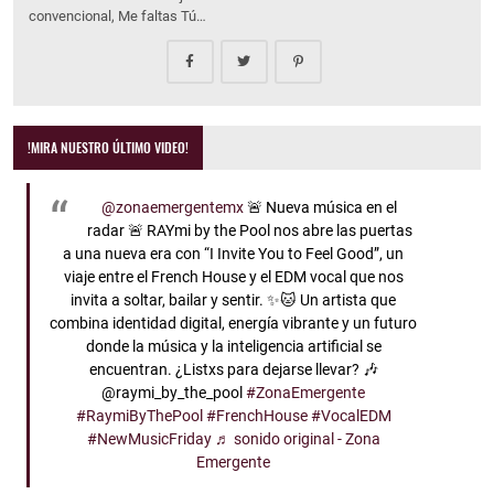
convencional, Me faltas Tú…
!MIRA NUESTRO ÚLTIMO VIDEO!
@zonaemergentemx
🚨 Nueva música en el
radar 🚨 RAYmi by the Pool nos abre las puertas
a una nueva era con “I Invite You to Feel Good”, un
viaje entre el French House y el EDM vocal que nos
invita a soltar, bailar y sentir. ✨🐱 Un artista que
combina identidad digital, energía vibrante y un futuro
donde la música y la inteligencia artificial se
encuentran. ¿Listxs para dejarse llevar? 🎶
@raymi_by_the_pool
#ZonaEmergente
#RaymiByThePool
#FrenchHouse
#VocalEDM
#NewMusicFriday
♬ sonido original - Zona
Emergente