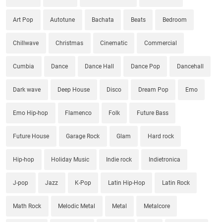
Art Pop
Autotune
Bachata
Beats
Bedroom
Chillwave
Christmas
Cinematic
Commercial
Cumbia
Dance
Dance Hall
Dance Pop
Dancehall
Dark wave
Deep House
Disco
Dream Pop
Emo
Emo Hip-hop
Flamenco
Folk
Future Bass
Future House
Garage Rock
Glam
Hard rock
Hip-hop
Holiday Music
Indie rock
Indietronica
J-pop
Jazz
K-Pop
Latin Hip-Hop
Latin Rock
Math Rock
Melodic Metal
Metal
Metalcore