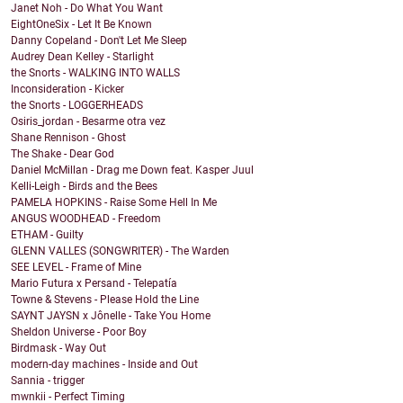
Janet Noh - Do What You Want
EightOneSix - Let It Be Known
Danny Copeland - Don't Let Me Sleep
Audrey Dean Kelley - Starlight
the Snorts - WALKING INTO WALLS
Inconsideration - Kicker
the Snorts - LOGGERHEADS
Osiris_jordan - Besarme otra vez
Shane Rennison - Ghost
The Shake - Dear God
Daniel McMillan - Drag me Down feat. Kasper Juul
Kelli-Leigh - Birds and the Bees
PAMELA HOPKINS - Raise Some Hell In Me
ANGUS WOODHEAD - Freedom
ETHAM - Guilty
GLENN VALLES (SONGWRITER) - The Warden
SEE LEVEL - Frame of Mine
Mario Futura x Persand - Telepatía
Towne & Stevens - Please Hold the Line
SAYNT JAYSN x Jônelle - Take You Home
Sheldon Universe - Poor Boy
Birdmask - Way Out
modern-day machines - Inside and Out
Sannia - trigger
mwnkii - Perfect Timing