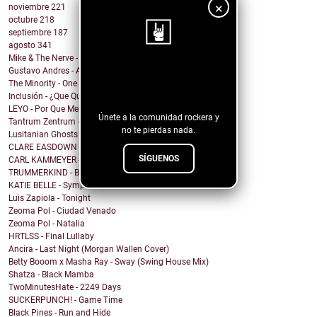
×
noviembre
221
octubre
218
septiembre
187
agosto
341
Mike & The Nerve - Fool's Gold, False Idols
Gustavo Andres - AiRA
¡Sigue nuestro
The Minority - One Of A Kind
blog!
Inclusión - ¿Que Quieres de Mí?
LEYO - Por Que Me Haces Llorar
Únete a la comunidad rockera y
Tantrum Zentrum - Don't Be A Fascist
no te pierdas nada.
Lusitanian Ghosts - September
CLARE EASDOWN - I Break
SÍGUENOS
CARL KAMMEYER - One
TRUMMERKIND - Beauty Queen
KATIE BELLE - Symptoms
Luis Zapiola - Tonight
Zeoma Pol - Ciudad Venado
Zeoma Pol - Natalia
HRTLSS - Final Lullaby
Ancira - Last Night (Morgan Wallen Cover)
Betty Booom x Masha Ray - Sway (Swing House Mix)
Shatza - Black Mamba
TwoMinutesHate - 2249 Days
SUCKERPUNCH! - Game Time
Black Pines - Run and Hide