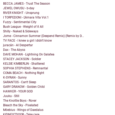
BECCA JAMES - Trust The Season
JEWEL OWUSU - b-day
RIVER KNIGHT - Unsprung
I TORPEDONI - L'Amara Vita Vol.1
Fuzzy - Sentimental City
Bush League - Weight of it All
Shilly - Naked & Sideways
Jome - Cinnamon Summer (Deepend Remix) (Remix by D...
TV FACE - I knew a girl I didn't know
juracán - Al Despertar
Dax - The Abyss
DAVE MOHAN - Lightning On Galatea
STACEY JACKSON - Soldier
KELSIE KIMBERLIN - Shattered
SOPHIA STEPHENS - Remnantal
COMA BEACH - Nothing Right
K-SYRAN - Sunny
SARANTOS - Can't Sleep
GARY DRANOW - Golden Child
HAWKER - YOUR GOD
Juuku - Still
The Knottie Boys - Rover
Bleach the Sky - Pixelated
Möebius - Wings of Daedalus
KIDNEXTDOOR - Take care