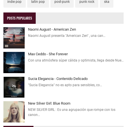
indie pop
latin pop
post-punk
punk rock
ska
POSTS POPULARES
Naomi August - American Zen
Naomi August presenta "American Zen" , una can…
Max Ceddo - She Forever
Con una atmósfera súper cálida y optimista, llega desde Nue…
Sucia Elegancia - Contenido Delicado
"Sucia Elegancia" no es apto para sensibles, co…
New Silver Girl: Blue Room
NEW SILVER GIRL : Es una agrupación que rompe con los
canon…