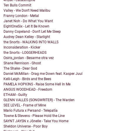
4nzek - Catastrophe
Ten Bulls Commit
Valley - We Don't Need Malibu
Franny London - Metal
Janet Noh - Do What You Want
EightOneSix - Let It Be Known
Danny Copeland - Don't Let Me Sleep
Audrey Dean Kelley - Starlight
the Snorts - WALKING INTO WALLS
Inconsideration - Kicker
the Snorts - LOGGERHEADS
Osiris_jordan - Besarme otra vez
Shane Rennison - Ghost
The Shake - Dear God
Daniel McMillan - Drag me Down feat. Kasper Juul
Kelli-Leigh - Birds and the Bees
PAMELA HOPKINS - Raise Some Hell In Me
ANGUS WOODHEAD - Freedom
ETHAM - Guilty
GLENN VALLES (SONGWRITER) - The Warden
SEE LEVEL - Frame of Mine
Mario Futura x Persand - Telepatía
Towne & Stevens - Please Hold the Line
SAYNT JAYSN x Jônelle - Take You Home
Sheldon Universe - Poor Boy