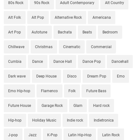
80s Rock
90s Rock
Adult Contemporary
Alt Country
Alt Folk
Alt Pop
Alternative Rock
Americana
Art Pop
Autotune
Bachata
Beats
Bedroom
Chillwave
Christmas
Cinematic
Commercial
Cumbia
Dance
Dance Hall
Dance Pop
Dancehall
Dark wave
Deep House
Disco
Dream Pop
Emo
Emo Hip-hop
Flamenco
Folk
Future Bass
Future House
Garage Rock
Glam
Hard rock
Hip-hop
Holiday Music
Indie rock
Indietronica
J-pop
Jazz
K-Pop
Latin Hip-Hop
Latin Rock