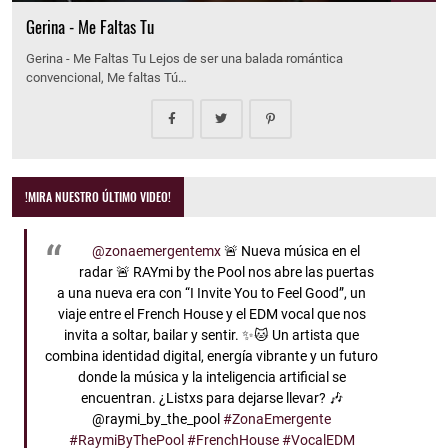
Gerina - Me Faltas Tu
Gerina - Me Faltas Tu Lejos de ser una balada romántica
convencional, Me faltas Tú…
!MIRA NUESTRO ÚLTIMO VIDEO!
@zonaemergentemx
🚨 Nueva música en el
radar 🚨 RAYmi by the Pool nos abre las puertas
a una nueva era con “I Invite You to Feel Good”, un
viaje entre el French House y el EDM vocal que nos
invita a soltar, bailar y sentir. ✨🐱 Un artista que
combina identidad digital, energía vibrante y un futuro
donde la música y la inteligencia artificial se
encuentran. ¿Listxs para dejarse llevar? 🎶
@raymi_by_the_pool
#ZonaEmergente
#RaymiByThePool
#FrenchHouse
#VocalEDM