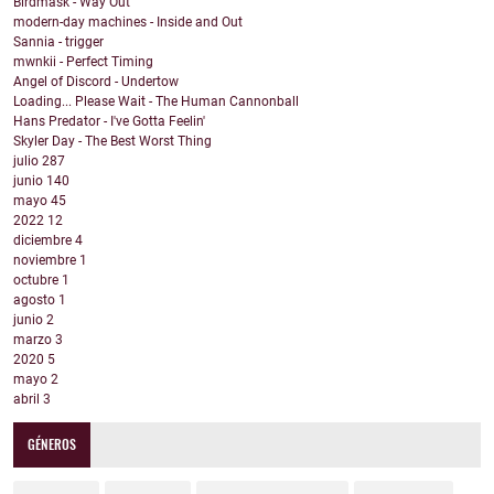
Birdmask - Way Out
modern-day machines - Inside and Out
Sannia - trigger
mwnkii - Perfect Timing
Angel of Discord - Undertow
Loading... Please Wait - The Human Cannonball
Hans Predator - I've Gotta Feelin'
Skyler Day - The Best Worst Thing
julio
287
junio
140
mayo
45
2022
12
diciembre
4
noviembre
1
octubre
1
agosto
1
junio
2
marzo
3
2020
5
mayo
2
abril
3
GÉNEROS