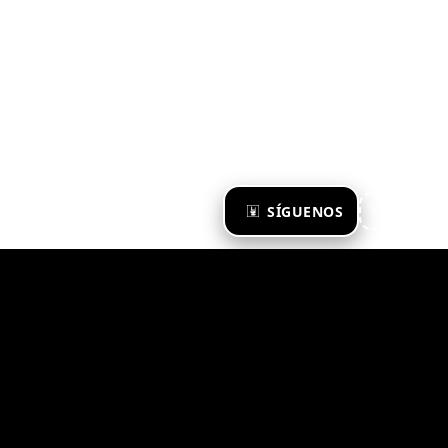
×
SÍGUENOS
Ya te sigo
Zona Emergente 2023
© ZONA EMERGENTE
TODOS LOS DERECHOS RESERVADOS