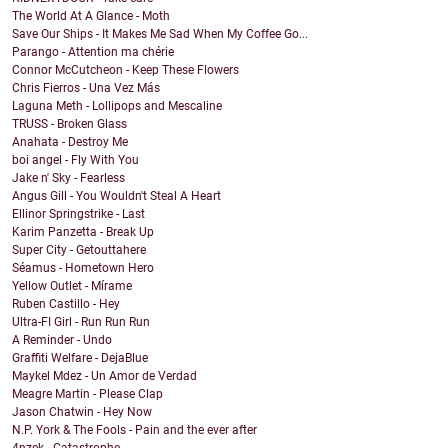
The World At A Glance - Moth
Save Our Ships - It Makes Me Sad When My Coffee Go...
Parango - Attention ma chérie
Connor McCutcheon - Keep These Flowers
Chris Fierros - Una Vez Más
Laguna Meth - Lollipops and Mescaline
TRUSS - Broken Glass
Anahata - Destroy Me
boi angel - Fly With You
Jake n' Sky - Fearless
Angus Gill - You Wouldn't Steal A Heart
Ellinor Springstrike - Last
Karim Panzetta - Break Up
Super City - Getouttahere
Séamus - Hometown Hero
Yellow Outlet - Mírame
Ruben Castillo - Hey
Ultra-FI Girl - Run Run Run
A Reminder - Undo
Graffiti Welfare - DejaBlue
Maykel Mdez - Un Amor de Verdad
Meagre Martin - Please Clap
Jason Chatwin - Hey Now
N.P. York & The Fools - Pain and the ever after