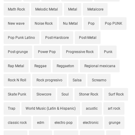
Math Rock
Melodic Metal
Metal
Metalcore
New wave
Noise Rock
Nu Metal
Pop
Pop PUNK
Pop Punk Latino
Post-Hardcore
Post-Metal
Post-grunge
Power Pop
Progressive Rock
Punk
Rap Metal
Reggae
Reggaeton
Regional mexicana
Rock N Roll
Rock progresivo
Salsa
Screamo
Skate Punk
Slowcore
Soul
Stoner Rock
Surf Rock
Trap
World Music (Latin & Hispanic)
acustic
art rock
classic rock
edm
electro pop
electronic
grunge