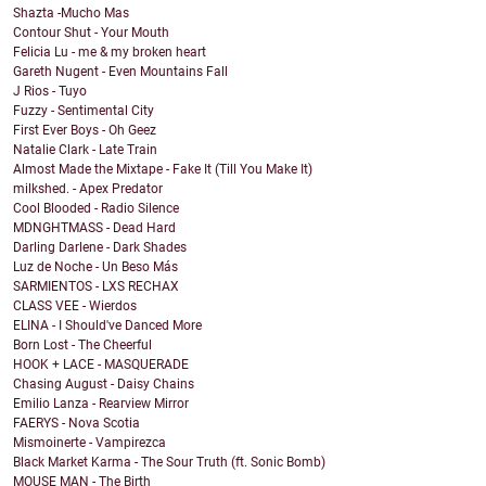
Shazta -Mucho Mas
Contour Shut - Your Mouth
Felicia Lu - me & my broken heart
Gareth Nugent - Even Mountains Fall
J Rios - Tuyo
Fuzzy - Sentimental City
First Ever Boys - Oh Geez
Natalie Clark - Late Train
Almost Made the Mixtape - Fake It (Till You Make It)
milkshed. - Apex Predator
Cool Blooded - Radio Silence
MDNGHTMASS - Dead Hard
Darling Darlene - Dark Shades
Luz de Noche - Un Beso Más
SARMIENTOS - LXS RECHAX
CLASS VEE - Wierdos
ELINA - I Should've Danced More
Born Lost - The Cheerful
HOOK + LACE - MASQUERADE
Chasing August - Daisy Chains
Emilio Lanza - Rearview Mirror
FAERYS - Nova Scotia
Mismoinerte - Vampirezca
Black Market Karma - The Sour Truth (ft. Sonic Bomb)
MOUSE MAN - The Birth