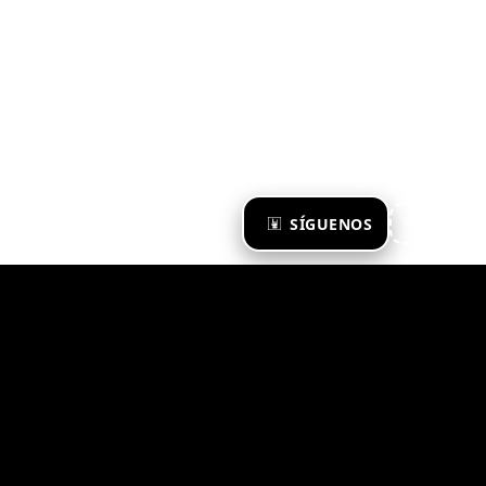
×
SÍGUENOS
Ya te sigo
Zona Emergente 2023
© ZONA EMERGENTE
TODOS LOS DERECHOS RESERVADOS