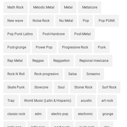
Math Rock
Melodic Metal
Metal
Metalcore
New wave
Noise Rock
Nu Metal
Pop
Pop PUNK
Pop Punk Latino
Post-Hardcore
Post-Metal
Post-grunge
Power Pop
Progressive Rock
Punk
Rap Metal
Reggae
Reggaeton
Regional mexicana
Rock N Roll
Rock progresivo
Salsa
Screamo
Skate Punk
Slowcore
Soul
Stoner Rock
Surf Rock
Trap
World Music (Latin & Hispanic)
acustic
art rock
classic rock
edm
electro pop
electronic
grunge