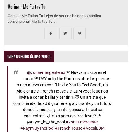
Gerina - Me Faltas Tu
Gerina - Me Faltas Tu Lejos de ser una balada romántica
convencional, Me faltas Tú…
!MIRA NUESTRO ÚLTIMO VIDEO!
@zonaemergentemx
🚨 Nueva música en el
radar 🚨 RAYmi by the Pool nos abre las puertas
a una nueva era con “I Invite You to Feel Good”, un
viaje entre el French House y el EDM vocal que nos
invita a soltar, bailar y sentir. ✨🐱 Un artista que
combina identidad digital, energía vibrante y un futuro
donde la música y la inteligencia artificial se
encuentran. ¿Listxs para dejarse llevar? 🎶
@raymi_by_the_pool
#ZonaEmergente
#RaymiByThePool
#FrenchHouse
#VocalEDM