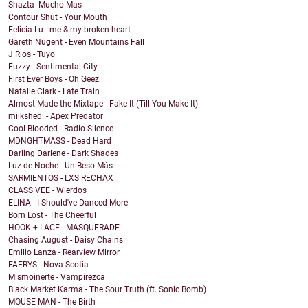
Shazta -Mucho Mas
Contour Shut - Your Mouth
Felicia Lu - me & my broken heart
Gareth Nugent - Even Mountains Fall
J Rios - Tuyo
Fuzzy - Sentimental City
First Ever Boys - Oh Geez
Natalie Clark - Late Train
Almost Made the Mixtape - Fake It (Till You Make It)
milkshed. - Apex Predator
Cool Blooded - Radio Silence
MDNGHTMASS - Dead Hard
Darling Darlene - Dark Shades
Luz de Noche - Un Beso Más
SARMIENTOS - LXS RECHAX
CLASS VEE - Wierdos
ELINA - I Should've Danced More
Born Lost - The Cheerful
HOOK + LACE - MASQUERADE
Chasing August - Daisy Chains
Emilio Lanza - Rearview Mirror
FAERYS - Nova Scotia
Mismoinerte - Vampirezca
Black Market Karma - The Sour Truth (ft. Sonic Bomb)
MOUSE MAN - The Birth