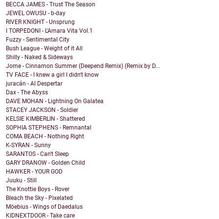
BECCA JAMES - Trust The Season
JEWEL OWUSU - b-day
RIVER KNIGHT - Unsprung
I TORPEDONI - L'Amara Vita Vol.1
Fuzzy - Sentimental City
Bush League - Weight of it All
Shilly - Naked & Sideways
Jome - Cinnamon Summer (Deepend Remix) (Remix by D...
TV FACE - I knew a girl I didn't know
juracán - Al Despertar
Dax - The Abyss
DAVE MOHAN - Lightning On Galatea
STACEY JACKSON - Soldier
KELSIE KIMBERLIN - Shattered
SOPHIA STEPHENS - Remnantal
COMA BEACH - Nothing Right
K-SYRAN - Sunny
SARANTOS - Can't Sleep
GARY DRANOW - Golden Child
HAWKER - YOUR GOD
Juuku - Still
The Knottie Boys - Rover
Bleach the Sky - Pixelated
Möebius - Wings of Daedalus
KIDNEXTDOOR - Take care