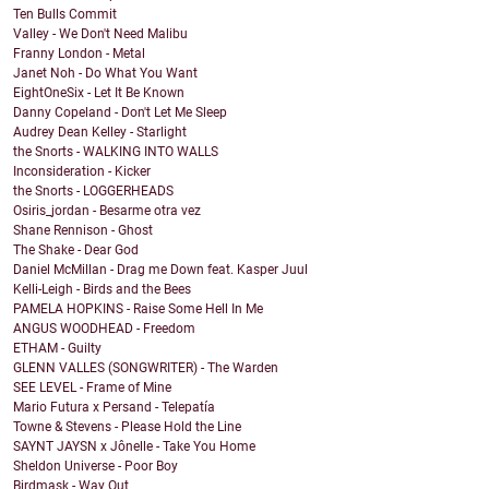
Ten Bulls Commit
Valley - We Don't Need Malibu
Franny London - Metal
Janet Noh - Do What You Want
EightOneSix - Let It Be Known
Danny Copeland - Don't Let Me Sleep
Audrey Dean Kelley - Starlight
the Snorts - WALKING INTO WALLS
Inconsideration - Kicker
the Snorts - LOGGERHEADS
Osiris_jordan - Besarme otra vez
Shane Rennison - Ghost
The Shake - Dear God
Daniel McMillan - Drag me Down feat. Kasper Juul
Kelli-Leigh - Birds and the Bees
PAMELA HOPKINS - Raise Some Hell In Me
ANGUS WOODHEAD - Freedom
ETHAM - Guilty
GLENN VALLES (SONGWRITER) - The Warden
SEE LEVEL - Frame of Mine
Mario Futura x Persand - Telepatía
Towne & Stevens - Please Hold the Line
SAYNT JAYSN x Jônelle - Take You Home
Sheldon Universe - Poor Boy
Birdmask - Way Out