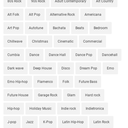
80s Rock
90s Rock
Adult Contemporary
Alt Country
Alt Folk
Alt Pop
Alternative Rock
Americana
Art Pop
Autotune
Bachata
Beats
Bedroom
Chillwave
Christmas
Cinematic
Commercial
Cumbia
Dance
Dance Hall
Dance Pop
Dancehall
Dark wave
Deep House
Disco
Dream Pop
Emo
Emo Hip-hop
Flamenco
Folk
Future Bass
Future House
Garage Rock
Glam
Hard rock
Hip-hop
Holiday Music
Indie rock
Indietronica
J-pop
Jazz
K-Pop
Latin Hip-Hop
Latin Rock