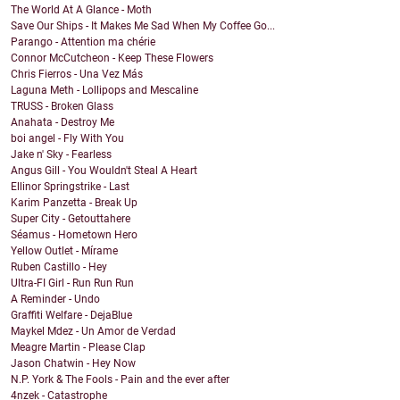
The World At A Glance - Moth
Save Our Ships - It Makes Me Sad When My Coffee Go...
Parango - Attention ma chérie
Connor McCutcheon - Keep These Flowers
Chris Fierros - Una Vez Más
Laguna Meth - Lollipops and Mescaline
TRUSS - Broken Glass
Anahata - Destroy Me
boi angel - Fly With You
Jake n' Sky - Fearless
Angus Gill - You Wouldn't Steal A Heart
Ellinor Springstrike - Last
Karim Panzetta - Break Up
Super City - Getouttahere
Séamus - Hometown Hero
Yellow Outlet - Mírame
Ruben Castillo - Hey
Ultra-FI Girl - Run Run Run
A Reminder - Undo
Graffiti Welfare - DejaBlue
Maykel Mdez - Un Amor de Verdad
Meagre Martin - Please Clap
Jason Chatwin - Hey Now
N.P. York & The Fools - Pain and the ever after
4nzek - Catastrophe