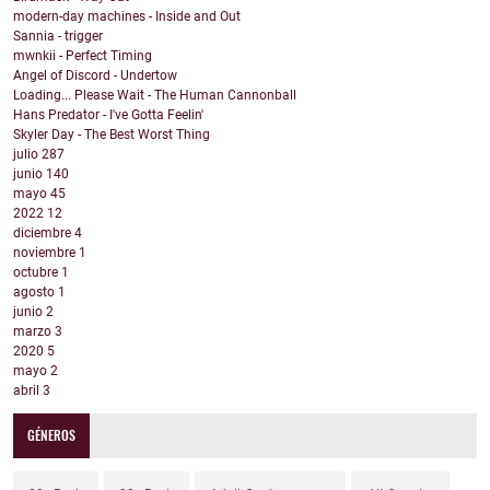
modern-day machines - Inside and Out
Sannia - trigger
mwnkii - Perfect Timing
Angel of Discord - Undertow
Loading... Please Wait - The Human Cannonball
Hans Predator - I've Gotta Feelin'
Skyler Day - The Best Worst Thing
julio
287
junio
140
mayo
45
2022
12
diciembre
4
noviembre
1
octubre
1
agosto
1
junio
2
marzo
3
2020
5
mayo
2
abril
3
GÉNEROS