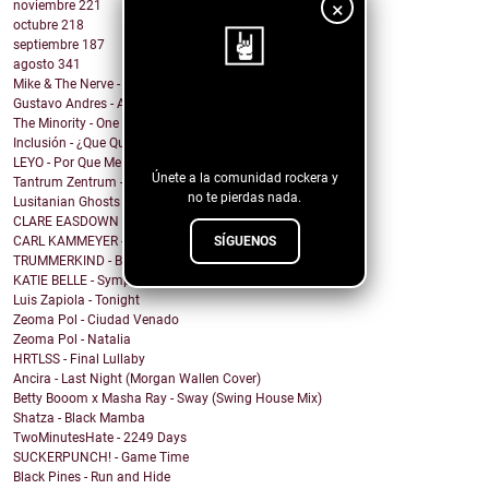
×
noviembre
221
octubre
218
septiembre
187
agosto
341
Mike & The Nerve - Fool's Gold, False Idols
Gustavo Andres - AiRA
¡Sigue nuestro
The Minority - One Of A Kind
blog!
Inclusión - ¿Que Quieres de Mí?
LEYO - Por Que Me Haces Llorar
Únete a la comunidad rockera y
Tantrum Zentrum - Don't Be A Fascist
no te pierdas nada.
Lusitanian Ghosts - September
CLARE EASDOWN - I Break
SÍGUENOS
CARL KAMMEYER - One
TRUMMERKIND - Beauty Queen
KATIE BELLE - Symptoms
Luis Zapiola - Tonight
Zeoma Pol - Ciudad Venado
Zeoma Pol - Natalia
HRTLSS - Final Lullaby
Ancira - Last Night (Morgan Wallen Cover)
Betty Booom x Masha Ray - Sway (Swing House Mix)
Shatza - Black Mamba
TwoMinutesHate - 2249 Days
SUCKERPUNCH! - Game Time
Black Pines - Run and Hide