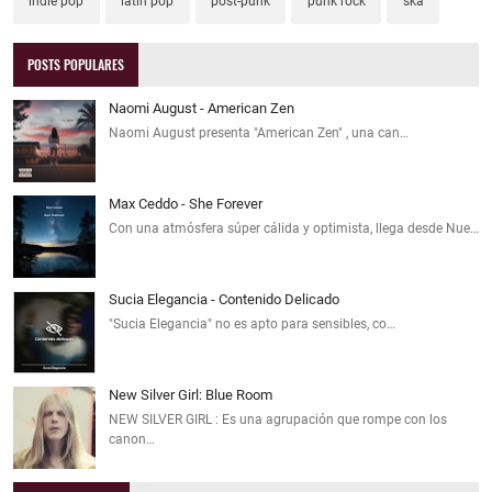
indie pop
latin pop
post-punk
punk rock
ska
POSTS POPULARES
Naomi August - American Zen
Naomi August presenta "American Zen" , una can…
Max Ceddo - She Forever
Con una atmósfera súper cálida y optimista, llega desde Nue…
Sucia Elegancia - Contenido Delicado
"Sucia Elegancia" no es apto para sensibles, co…
New Silver Girl: Blue Room
NEW SILVER GIRL : Es una agrupación que rompe con los
canon…