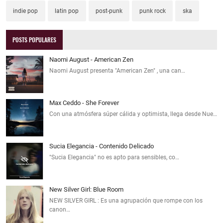
indie pop
latin pop
post-punk
punk rock
ska
POSTS POPULARES
Naomi August - American Zen
Naomi August presenta "American Zen" , una can…
Max Ceddo - She Forever
Con una atmósfera súper cálida y optimista, llega desde Nue…
Sucia Elegancia - Contenido Delicado
"Sucia Elegancia" no es apto para sensibles, co…
New Silver Girl: Blue Room
NEW SILVER GIRL : Es una agrupación que rompe con los
canon…