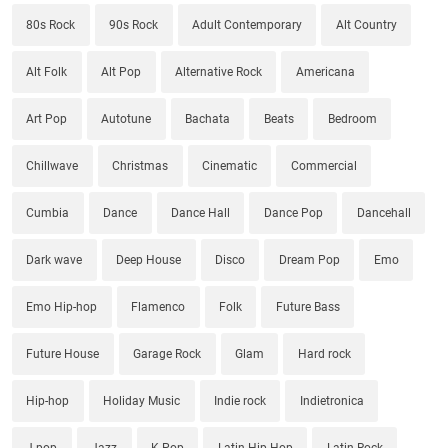
80s Rock
90s Rock
Adult Contemporary
Alt Country
Alt Folk
Alt Pop
Alternative Rock
Americana
Art Pop
Autotune
Bachata
Beats
Bedroom
Chillwave
Christmas
Cinematic
Commercial
Cumbia
Dance
Dance Hall
Dance Pop
Dancehall
Dark wave
Deep House
Disco
Dream Pop
Emo
Emo Hip-hop
Flamenco
Folk
Future Bass
Future House
Garage Rock
Glam
Hard rock
Hip-hop
Holiday Music
Indie rock
Indietronica
J-pop
Jazz
K-Pop
Latin Hip-Hop
Latin Rock