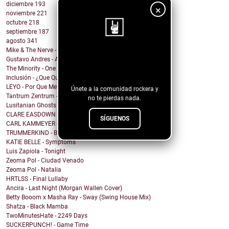
diciembre
193
×
noviembre
221
octubre
218
septiembre
187
agosto
341
Mike & The Nerve - Fool's Gold, False Idols
¡Sigue nuestro
Gustavo Andres - AiRA
The Minority - One Of A Kind
blog!
Inclusión - ¿Que Quieres de Mí?
LEYO - Por Que Me Haces Llorar
Únete a la comunidad rockera y
Tantrum Zentrum - Don't Be A Fascist
no te pierdas nada.
Lusitanian Ghosts - September
CLARE EASDOWN - I Break
SÍGUENOS
CARL KAMMEYER - One
TRUMMERKIND - Beauty Queen
KATIE BELLE - Symptoms
Luis Zapiola - Tonight
Zeoma Pol - Ciudad Venado
Zeoma Pol - Natalia
HRTLSS - Final Lullaby
Ancira - Last Night (Morgan Wallen Cover)
Betty Booom x Masha Ray - Sway (Swing House Mix)
Shatza - Black Mamba
TwoMinutesHate - 2249 Days
SUCKERPUNCH! - Game Time