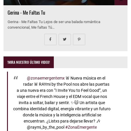
Gerina - Me Faltas Tu
Gerina - Me Faltas Tu Lejos de ser una balada romántica
convencional, Me faltas Tú…
!MIRA NUESTRO ÚLTIMO VIDEO!
@zonaemergentemx
🚨 Nueva música en el
radar 🚨 RAYmi by the Pool nos abre las puertas
a una nueva era con “I Invite You to Feel Good”, un
viaje entre el French House y el EDM vocal que nos
invita a soltar, bailar y sentir. ✨🐱 Un artista que
combina identidad digital, energía vibrante y un futuro
donde la música y la inteligencia artificial se
encuentran. ¿Listxs para dejarse llevar? 🎶
@raymi_by_the_pool
#ZonaEmergente