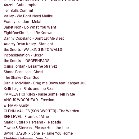
4nzek - Catastrophe
Ten Bulls Commit
Valley - We Don't Need Malibu
Franny London - Metal
Janet Noh - Do What You Want
EightOneSix - Let It Be Known
Danny Copeland - Don't Let Me Sleep
Audrey Dean Kelley - Starlight
the Snorts - WALKING INTO WALLS
Inconsideration - Kicker
the Snorts - LOGGERHEADS
Osiris_jordan - Besarme otra vez
Shane Rennison - Ghost
The Shake - Dear God
Daniel McMillan - Drag me Down feat. Kasper Juul
Kelli-Leigh - Birds and the Bees
PAMELA HOPKINS - Raise Some Hell In Me
ANGUS WOODHEAD - Freedom
ETHAM - Guilty
GLENN VALLES (SONGWRITER) - The Warden
SEE LEVEL - Frame of Mine
Mario Futura x Persand - Telepatía
Towne & Stevens - Please Hold the Line
SAYNT JAYSN x Jônelle - Take You Home