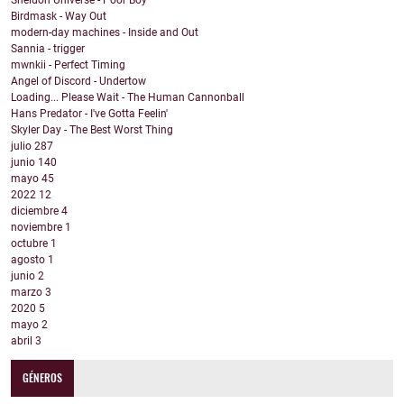
Sheldon Universe - Poor Boy
Birdmask - Way Out
modern-day machines - Inside and Out
Sannia - trigger
mwnkii - Perfect Timing
Angel of Discord - Undertow
Loading... Please Wait - The Human Cannonball
Hans Predator - I've Gotta Feelin'
Skyler Day - The Best Worst Thing
julio
287
junio
140
mayo
45
2022
12
diciembre
4
noviembre
1
octubre
1
agosto
1
junio
2
marzo
3
2020
5
mayo
2
abril
3
GÉNEROS