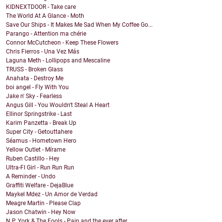
KIDNEXTDOOR - Take care
The World At A Glance - Moth
Save Our Ships - It Makes Me Sad When My Coffee Go...
Parango - Attention ma chérie
Connor McCutcheon - Keep These Flowers
Chris Fierros - Una Vez Más
Laguna Meth - Lollipops and Mescaline
TRUSS - Broken Glass
Anahata - Destroy Me
boi angel - Fly With You
Jake n' Sky - Fearless
Angus Gill - You Wouldn't Steal A Heart
Ellinor Springstrike - Last
Karim Panzetta - Break Up
Super City - Getouttahere
Séamus - Hometown Hero
Yellow Outlet - Mírame
Ruben Castillo - Hey
Ultra-FI Girl - Run Run Run
A Reminder - Undo
Graffiti Welfare - DejaBlue
Maykel Mdez - Un Amor de Verdad
Meagre Martin - Please Clap
Jason Chatwin - Hey Now
N.P. York & The Fools - Pain and the ever after