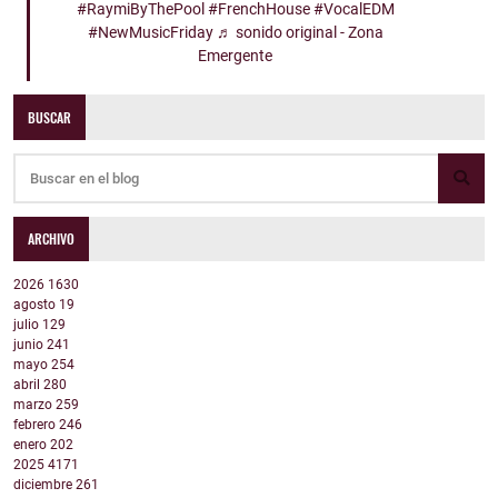
#RaymiByThePool
#FrenchHouse
#VocalEDM
#NewMusicFriday
♬ sonido original - Zona
Emergente
BUSCAR
ARCHIVO
2026
1630
agosto
19
julio
129
junio
241
mayo
254
abril
280
marzo
259
febrero
246
enero
202
2025
4171
diciembre
261