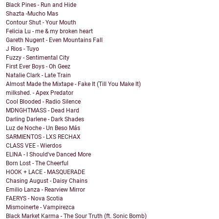
Black Pines - Run and Hide
Shazta -Mucho Mas
Contour Shut - Your Mouth
Felicia Lu - me & my broken heart
Gareth Nugent - Even Mountains Fall
J Rios - Tuyo
Fuzzy - Sentimental City
First Ever Boys - Oh Geez
Natalie Clark - Late Train
Almost Made the Mixtape - Fake It (Till You Make It)
milkshed. - Apex Predator
Cool Blooded - Radio Silence
MDNGHTMASS - Dead Hard
Darling Darlene - Dark Shades
Luz de Noche - Un Beso Más
SARMIENTOS - LXS RECHAX
CLASS VEE - Wierdos
ELINA - I Should've Danced More
Born Lost - The Cheerful
HOOK + LACE - MASQUERADE
Chasing August - Daisy Chains
Emilio Lanza - Rearview Mirror
FAERYS - Nova Scotia
Mismoinerte - Vampirezca
Black Market Karma - The Sour Truth (ft. Sonic Bomb)