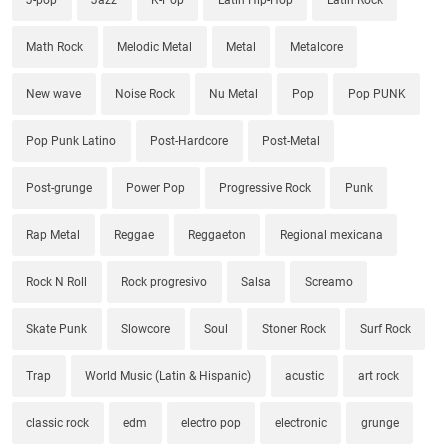
Math Rock
Melodic Metal
Metal
Metalcore
New wave
Noise Rock
Nu Metal
Pop
Pop PUNK
Pop Punk Latino
Post-Hardcore
Post-Metal
Post-grunge
Power Pop
Progressive Rock
Punk
Rap Metal
Reggae
Reggaeton
Regional mexicana
Rock N Roll
Rock progresivo
Salsa
Screamo
Skate Punk
Slowcore
Soul
Stoner Rock
Surf Rock
Trap
World Music (Latin & Hispanic)
acustic
art rock
classic rock
edm
electro pop
electronic
grunge