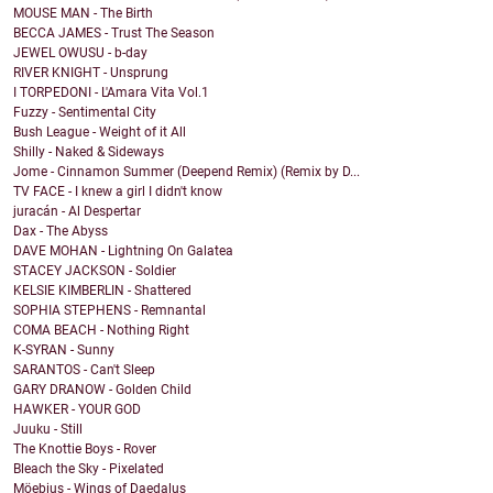
MOUSE MAN - The Birth
BECCA JAMES - Trust The Season
JEWEL OWUSU - b-day
RIVER KNIGHT - Unsprung
I TORPEDONI - L'Amara Vita Vol.1
Fuzzy - Sentimental City
Bush League - Weight of it All
Shilly - Naked & Sideways
Jome - Cinnamon Summer (Deepend Remix) (Remix by D...
TV FACE - I knew a girl I didn't know
juracán - Al Despertar
Dax - The Abyss
DAVE MOHAN - Lightning On Galatea
STACEY JACKSON - Soldier
KELSIE KIMBERLIN - Shattered
SOPHIA STEPHENS - Remnantal
COMA BEACH - Nothing Right
K-SYRAN - Sunny
SARANTOS - Can't Sleep
GARY DRANOW - Golden Child
HAWKER - YOUR GOD
Juuku - Still
The Knottie Boys - Rover
Bleach the Sky - Pixelated
Möebius - Wings of Daedalus