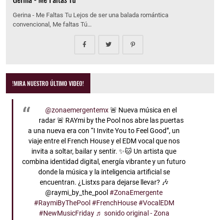
Gerina - Me Faltas Tu Lejos de ser una balada romántica
convencional, Me faltas Tú…
!MIRA NUESTRO ÚLTIMO VIDEO!
@zonaemergentemx
🚨 Nueva música en el
radar 🚨 RAYmi by the Pool nos abre las puertas
a una nueva era con “I Invite You to Feel Good”, un
viaje entre el French House y el EDM vocal que nos
invita a soltar, bailar y sentir. ✨🐱 Un artista que
combina identidad digital, energía vibrante y un futuro
donde la música y la inteligencia artificial se
encuentran. ¿Listxs para dejarse llevar? 🎶
@raymi_by_the_pool
#ZonaEmergente
#RaymiByThePool
#FrenchHouse
#VocalEDM
#NewMusicFriday
♬ sonido original - Zona