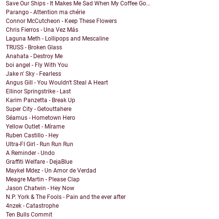
Save Our Ships - It Makes Me Sad When My Coffee Go...
Parango - Attention ma chérie
Connor McCutcheon - Keep These Flowers
Chris Fierros - Una Vez Más
Laguna Meth - Lollipops and Mescaline
TRUSS - Broken Glass
Anahata - Destroy Me
boi angel - Fly With You
Jake n' Sky - Fearless
Angus Gill - You Wouldn't Steal A Heart
Ellinor Springstrike - Last
Karim Panzetta - Break Up
Super City - Getouttahere
Séamus - Hometown Hero
Yellow Outlet - Mírame
Ruben Castillo - Hey
Ultra-FI Girl - Run Run Run
A Reminder - Undo
Graffiti Welfare - DejaBlue
Maykel Mdez - Un Amor de Verdad
Meagre Martin - Please Clap
Jason Chatwin - Hey Now
N.P. York & The Fools - Pain and the ever after
4nzek - Catastrophe
Ten Bulls Commit