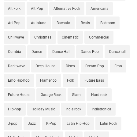
Alt Folk
Alt Pop
Alternative Rock
Americana
Art Pop
Autotune
Bachata
Beats
Bedroom
Chillwave
Christmas
Cinematic
Commercial
Cumbia
Dance
Dance Hall
Dance Pop
Dancehall
Dark wave
Deep House
Disco
Dream Pop
Emo
Emo Hip-hop
Flamenco
Folk
Future Bass
Future House
Garage Rock
Glam
Hard rock
Hip-hop
Holiday Music
Indie rock
Indietronica
J-pop
Jazz
K-Pop
Latin Hip-Hop
Latin Rock