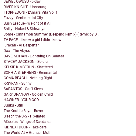
JEWEL OWUSU - b-day
RIVER KNIGHT - Unsprung
I TORPEDONI - L'Amara Vita Vol.1
Fuzzy - Sentimental City
Bush League - Weight of it All
Shilly - Naked & Sideways
Jome - Cinnamon Summer (Deepend Remix) (Remix by D...
TV FACE - I knew a girl I didn't know
juracán - Al Despertar
Dax - The Abyss
DAVE MOHAN - Lightning On Galatea
STACEY JACKSON - Soldier
KELSIE KIMBERLIN - Shattered
SOPHIA STEPHENS - Remnantal
COMA BEACH - Nothing Right
K-SYRAN - Sunny
SARANTOS - Can't Sleep
GARY DRANOW - Golden Child
HAWKER - YOUR GOD
Juuku - Still
The Knottie Boys - Rover
Bleach the Sky - Pixelated
Möebius - Wings of Daedalus
KIDNEXTDOOR - Take care
The World At A Glance - Moth