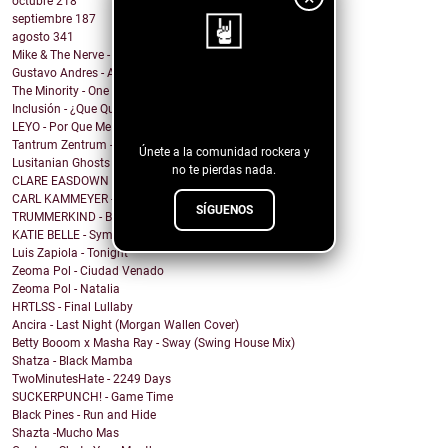
octubre
218
septiembre
187
agosto
341
Mike & The Nerve - Fool's Gold, False Idols
Gustavo Andres - AiRA
¡Sigue nuestro
The Minority - One Of A Kind
Inclusión - ¿Que Quieres de Mí?
blog!
LEYO - Por Que Me Haces Llorar
Tantrum Zentrum - Don't Be A Fascist
Únete a la comunidad rockera y
Lusitanian Ghosts - September
no te pierdas nada.
CLARE EASDOWN - I Break
CARL KAMMEYER - One
SÍGUENOS
TRUMMERKIND - Beauty Queen
KATIE BELLE - Symptoms
Luis Zapiola - Tonight
Zeoma Pol - Ciudad Venado
Zeoma Pol - Natalia
HRTLSS - Final Lullaby
Ancira - Last Night (Morgan Wallen Cover)
Betty Booom x Masha Ray - Sway (Swing House Mix)
Shatza - Black Mamba
TwoMinutesHate - 2249 Days
SUCKERPUNCH! - Game Time
Black Pines - Run and Hide
Shazta -Mucho Mas