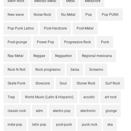
Math Rock
Melodic Metal
Metal
Metalcore
New wave
Noise Rock
Nu Metal
Pop
Pop PUNK
Pop Punk Latino
Post-Hardcore
Post-Metal
Post-grunge
Power Pop
Progressive Rock
Punk
Rap Metal
Reggae
Reggaeton
Regional mexicana
Rock N Roll
Rock progresivo
Salsa
Screamo
Skate Punk
Slowcore
Soul
Stoner Rock
Surf Rock
Trap
World Music (Latin & Hispanic)
acustic
art rock
classic rock
edm
electro pop
electronic
grunge
indie pop
latin pop
post-punk
punk rock
ska