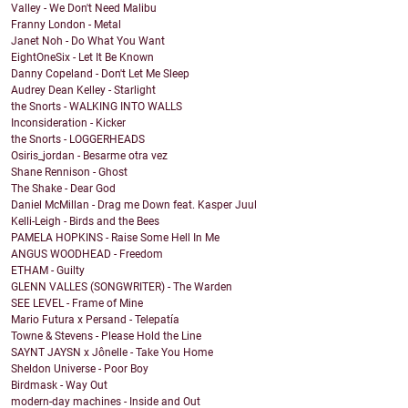
Valley - We Don't Need Malibu
Franny London - Metal
Janet Noh - Do What You Want
EightOneSix - Let It Be Known
Danny Copeland - Don't Let Me Sleep
Audrey Dean Kelley - Starlight
the Snorts - WALKING INTO WALLS
Inconsideration - Kicker
the Snorts - LOGGERHEADS
Osiris_jordan - Besarme otra vez
Shane Rennison - Ghost
The Shake - Dear God
Daniel McMillan - Drag me Down feat. Kasper Juul
Kelli-Leigh - Birds and the Bees
PAMELA HOPKINS - Raise Some Hell In Me
ANGUS WOODHEAD - Freedom
ETHAM - Guilty
GLENN VALLES (SONGWRITER) - The Warden
SEE LEVEL - Frame of Mine
Mario Futura x Persand - Telepatía
Towne & Stevens - Please Hold the Line
SAYNT JAYSN x Jônelle - Take You Home
Sheldon Universe - Poor Boy
Birdmask - Way Out
modern-day machines - Inside and Out