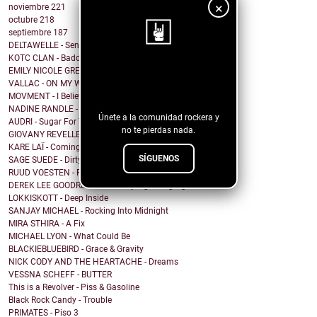
×
noviembre
221
octubre
218
septiembre
187
DELTAWELLE - Sentiments
KOTC CLAN - Baddie Wine
EMILY NICOLE GREEN - Thief
¡Sigue nuestro
VALLAC - ON MY WAY
blog!
MOVMENT - I Believe In Noise
NADINE RANDLE - Waterfalls
Únete a la comunidad rockera y
AUDRI - Sugar For The Flies
no te pierdas nada.
GIOVANY REVELLE - Believe In
KARE LAÏ - Coming back to Nen'ka
SÍGUENOS
SAGE SUEDE - Dirty Blonde
RUUD VOESTEN - Ruud Voesten's Ambrosia
DEREK LEE GOODREID - Struck By Lightning Again
LOKKISKOTT - Deep Inside
SANJAY MICHAEL - Rocking Into Midnight
MIRA STHIRA - A Fix
MICHAEL LYON - What Could Be
BLACKIEBLUEBIRD - Grace & Gravity
NICK CODY AND THE HEARTACHE - Dreams
VESSNA SCHEFF - BUTTER
This is a Revolver - Piss & Gasoline
Black Rock Candy - Trouble
PRIMATES - Piso 3