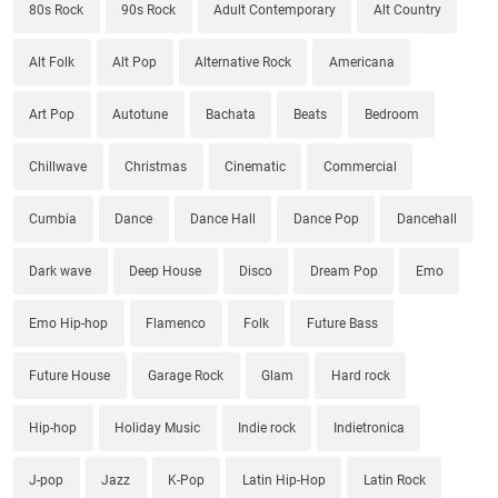
80s Rock
90s Rock
Adult Contemporary
Alt Country
Alt Folk
Alt Pop
Alternative Rock
Americana
Art Pop
Autotune
Bachata
Beats
Bedroom
Chillwave
Christmas
Cinematic
Commercial
Cumbia
Dance
Dance Hall
Dance Pop
Dancehall
Dark wave
Deep House
Disco
Dream Pop
Emo
Emo Hip-hop
Flamenco
Folk
Future Bass
Future House
Garage Rock
Glam
Hard rock
Hip-hop
Holiday Music
Indie rock
Indietronica
J-pop
Jazz
K-Pop
Latin Hip-Hop
Latin Rock