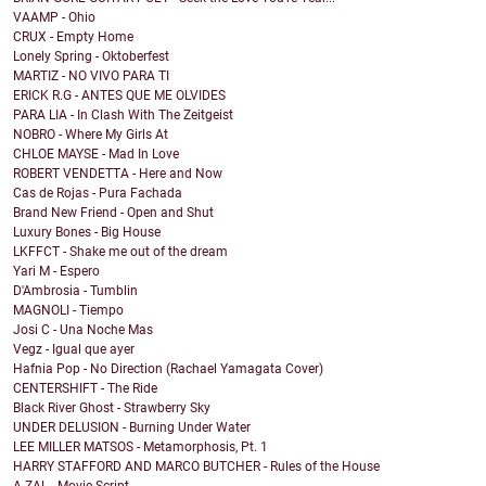
VAAMP - Ohio
CRUX - Empty Home
Lonely Spring - Oktoberfest
MARTIZ - NO VIVO PARA TI
ERICK R.G - ANTES QUE ME OLVIDES
PARA LIA - In Clash With The Zeitgeist
NOBRO - Where My Girls At
CHLOE MAYSE - Mad In Love
ROBERT VENDETTA - Here and Now
Cas de Rojas - Pura Fachada
Brand New Friend - Open and Shut
Luxury Bones - Big House
LKFFCT - Shake me out of the dream
Yari M - Espero
D'Ambrosia - Tumblin
MAGNOLI - Tiempo
Josi C - Una Noche Mas
Vegz - Igual que ayer
Hafnia Pop - No Direction (Rachael Yamagata Cover)
CENTERSHIFT - The Ride
Black River Ghost - Strawberry Sky
UNDER DELUSION - Burning Under Water
LEE MILLER MATSOS - Metamorphosis, Pt. 1
HARRY STAFFORD AND MARCO BUTCHER - Rules of the House