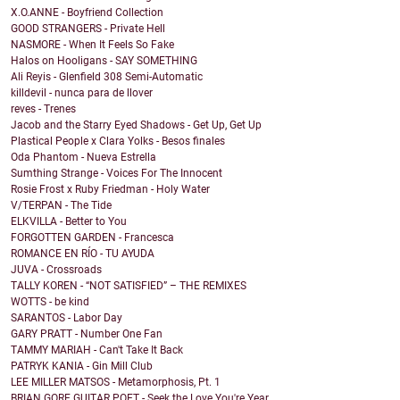
X.O.ANNE - Boyfriend Collection
GOOD STRANGERS - Private Hell
NASMORE - When It Feels So Fake
Halos on Hooligans - SAY SOMETHING
Ali Reyis - Glenfield 308 Semi-Automatic
killdevil - nunca para de llover
reves - Trenes
Jacob and the Starry Eyed Shadows - Get Up, Get Up
Plastical People x Clara Yolks - Besos finales
Oda Phantom - Nueva Estrella
Sumthing Strange - Voices For The Innocent
Rosie Frost x Ruby Friedman - Holy Water
V/TERPAN - The Tide
ELKVILLA - Better to You
FORGOTTEN GARDEN - Francesca
ROMANCE EN RÍO - TU AYUDA
JUVA - Crossroads
TALLY KOREN - “NOT SATISFIED” – THE REMIXES
WOTTS - be kind
SARANTOS - Labor Day
GARY PRATT - Number One Fan
TAMMY MARIAH - Can't Take It Back
PATRYK KANIA - Gin Mill Club
LEE MILLER MATSOS - Metamorphosis, Pt. 1
BRIAN GORE GUITAR POET - Seek the Love You're Year...