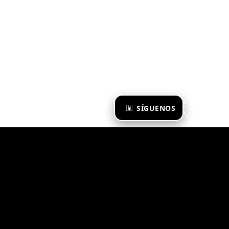
×
SÍGUENOS
Ya te sigo
Zona Emergente 2023
© ZONA EMERGENTE
TODOS LOS DERECHOS RESERVADOS