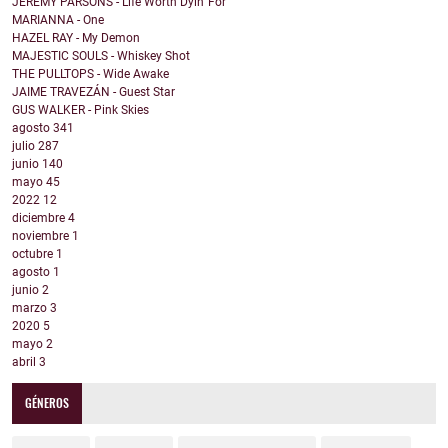
JEREMY PARSONS - Life Worth Dyin' For
MARIANNA - One
HAZEL RAY - My Demon
MAJESTIC SOULS - Whiskey Shot
THE PULLTOPS - Wide Awake
JAIME TRAVEZÁN - Guest Star
GUS WALKER - Pink Skies
agosto
341
julio
287
junio
140
mayo
45
2022
12
diciembre
4
noviembre
1
octubre
1
agosto
1
junio
2
marzo
3
2020
5
mayo
2
abril
3
GÉNEROS