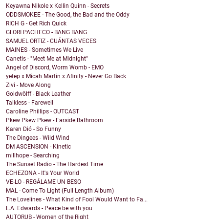
Keyawna Nikole x Kellin Quinn - Secrets
ODDSMOKEE - The Good, the Bad and the Oddy
RICH G - Get Rich Quick
GLORI PACHECO - BANG BANG
SAMUEL ORTIZ - CUÁNTAS VECES
MAINES - Sometimes We Live
Canetis - "Meet Me at Midnight"
Angel of Discord, Worm Womb - EMO
yetep x Micah Martin x Afinity - Never Go Back
Zivi - Move Along
Goldwölff - Black Leather
Talkless - Farewell
Caroline Phillips - OUTCAST
Pkew Pkew Pkew - Farside Bathroom
Karen Dió - So Funny
The Dingees - Wild Wind
DM ASCENSION - Kinetic
millhope - Searching
The Sunset Radio - The Hardest Time
ECHEZONA - It's Your World
VE-LO - REGÁLAME UN BESO
MAL - Come To Light (Full Length Album)
The Lovelines - What Kind of Fool Would Want to Fa...
L.A. Edwards - Peace be with you
AUTORUB - Women of the Right