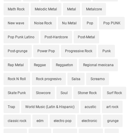
Math Rock
Melodic Metal
Metal
Metalcore
New wave
Noise Rock
Nu Metal
Pop
Pop PUNK
Pop Punk Latino
Post-Hardcore
Post-Metal
Post-grunge
Power Pop
Progressive Rock
Punk
Rap Metal
Reggae
Reggaeton
Regional mexicana
Rock N Roll
Rock progresivo
Salsa
Screamo
Skate Punk
Slowcore
Soul
Stoner Rock
Surf Rock
Trap
World Music (Latin & Hispanic)
acustic
art rock
classic rock
edm
electro pop
electronic
grunge