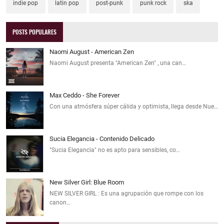
indie pop
latin pop
post-punk
punk rock
ska
POSTS POPULARES
Naomi August - American Zen
Naomi August presenta "American Zen" , una can…
Max Ceddo - She Forever
Con una atmósfera súper cálida y optimista, llega desde Nue…
Sucia Elegancia - Contenido Delicado
"Sucia Elegancia" no es apto para sensibles, co…
New Silver Girl: Blue Room
NEW SILVER GIRL : Es una agrupación que rompe con los
canon…