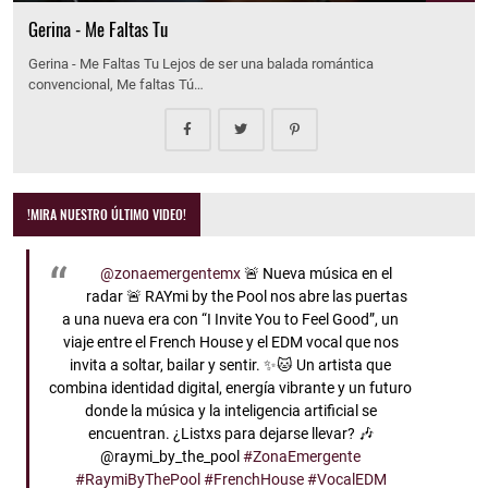
Gerina - Me Faltas Tu
Gerina - Me Faltas Tu Lejos de ser una balada romántica
convencional, Me faltas Tú…
!MIRA NUESTRO ÚLTIMO VIDEO!
@zonaemergentemx
🚨 Nueva música en el
radar 🚨 RAYmi by the Pool nos abre las puertas
a una nueva era con “I Invite You to Feel Good”, un
viaje entre el French House y el EDM vocal que nos
invita a soltar, bailar y sentir. ✨🐱 Un artista que
combina identidad digital, energía vibrante y un futuro
donde la música y la inteligencia artificial se
encuentran. ¿Listxs para dejarse llevar? 🎶
@raymi_by_the_pool
#ZonaEmergente
#RaymiByThePool
#FrenchHouse
#VocalEDM