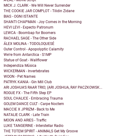
A-ZAL - Movie Script
MICK J. CLARK - We Will Never Surrender
THE COOKIE JAR COMPLOT - Tilidin Zidane
BIAS - OGNI ISTANTE
SHANTI CHAPMAN - Joy Comes in the Morning
HEVI LEVI - Expecto Patronum
LEWCA - Boombap for Boomers
RACHAEL SAGE - The Other Side
ÁLEX MOLINA - TODOLOQUESÉ
Outer Control - Apopolyptic Calamity
We're from Antarctica - S1MP
Statue of Goat - Wallflower
Independiza Música
WICKERMAN - Invertebrates
WOON - Pet Names
PATRYK KANIA - Gin Mill Club
ARI JOSHUA'S RAAR TRIO; (ARI JOSHUA, RAY PACZKOWSK...
ROGUE FX - The Fifth Step EP
SOUL CHALICE - Embracing Trauma
GOLEM DANCE CULT - Carpe Noctem
MACCIE X JPRIZM - Back to Me
NATALIE CLARK - Late Train
MOON AND ARIES - Traffic
LUKE TANGERINE - Interstellar Radio
THE TOTEM SPIRIT - ANIMALS Get My Groove