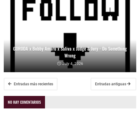
GORODA x Bobby Amaru x Saliva x Judge & Jury - Do Something
Wrong
July 4, 2026
Entradas más recientes
Entradas antiguas
NO HAY COMENTARIOS