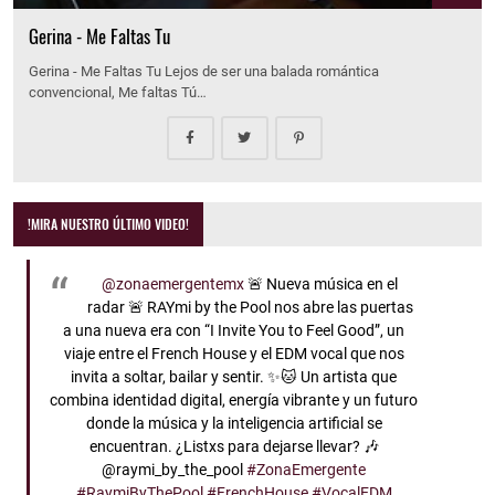
Gerina - Me Faltas Tu
Gerina - Me Faltas Tu Lejos de ser una balada romántica
convencional, Me faltas Tú…
!MIRA NUESTRO ÚLTIMO VIDEO!
@zonaemergentemx
🚨 Nueva música en el
radar 🚨 RAYmi by the Pool nos abre las puertas
a una nueva era con “I Invite You to Feel Good”, un
viaje entre el French House y el EDM vocal que nos
invita a soltar, bailar y sentir. ✨🐱 Un artista que
combina identidad digital, energía vibrante y un futuro
donde la música y la inteligencia artificial se
encuentran. ¿Listxs para dejarse llevar? 🎶
@raymi_by_the_pool
#ZonaEmergente
#RaymiByThePool
#FrenchHouse
#VocalEDM