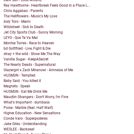
Dark Sun - Look Around
Ray Hawthorne - Heartbreak Feels Good in a Place L...
Chris Aggabao - Parents
The Hellflowers - Music's My Love
Asly Toro - Mami
Wildstreet - Sick to Death
Jet City Sports Club - Sunny Morning
LEYO - Que Te Va Mal
Montse Torres - Race to Heaven
bd Gottfried - Live, Fight & Die
stray + the wild - Show Me The Way
Vanilla Sugar - KeepASecret
The Nearly Deads - Supernatural
Glazergirl x Zack Miranowi - Amnesia of Me
HU3M3N - Tempted
Baby Said - You killed it
Magnets - Speak
HU3M3N - Eat Me Drink Me
Maudlin Strangers - Don't Worry, I'm Fine
What's Important - dumbass
Poise - Marble (feat. Half Waif)
Higher Education - New Sensations
Conde Varo - Superpoderes
Jake Giles - Understanding
WESLEE - Backseat