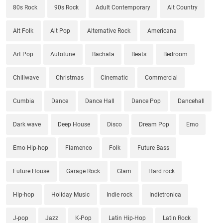
80s Rock
90s Rock
Adult Contemporary
Alt Country
Alt Folk
Alt Pop
Alternative Rock
Americana
Art Pop
Autotune
Bachata
Beats
Bedroom
Chillwave
Christmas
Cinematic
Commercial
Cumbia
Dance
Dance Hall
Dance Pop
Dancehall
Dark wave
Deep House
Disco
Dream Pop
Emo
Emo Hip-hop
Flamenco
Folk
Future Bass
Future House
Garage Rock
Glam
Hard rock
Hip-hop
Holiday Music
Indie rock
Indietronica
J-pop
Jazz
K-Pop
Latin Hip-Hop
Latin Rock