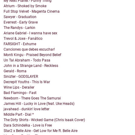
My Next Planet - Funny Thing
Atrium - Shoked by Smoke
Full Stop Velvet - Magenta Cinema
Sawyer - Graduation
Everrest - Early Grave
The Randys - Larkin
Ariane Gabriel - I wanna have sex
Trevol & Joxe - Fanático
FARSIGHT - Exhume
Canciones que debes escuchar!
Monti Kingu - Praised Beyond Belief
Un Tal Abraham - Todo Pasa
John in a Strange Land - Reckless
Gerald - Roma
Sinizter - GODSLAYER
Decrepit Youths - This Is War
Wine Lips - Derailer
Bad Flamingo - Fast
Newborn - There Goes The Samurai
James Hill - Lucky in Love (feat. Uke Heads)
javahead - dunkin' love letter
Middle Part - Dial *
The Dirty Shirts - Wicked Game (Chris Isaak Cover)
Dara Schindelka - Love is Free
Star2 x Belle Aire - Get Low for Me ft. Belle Aire