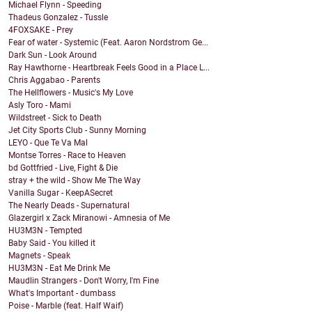
Michael Flynn - Speeding
Thadeus Gonzalez - Tussle
4FOXSAKE - Prey
Fear of water - Systemic (Feat. Aaron Nordstrom Ge...
Dark Sun - Look Around
Ray Hawthorne - Heartbreak Feels Good in a Place L...
Chris Aggabao - Parents
The Hellflowers - Music's My Love
Asly Toro - Mami
Wildstreet - Sick to Death
Jet City Sports Club - Sunny Morning
LEYO - Que Te Va Mal
Montse Torres - Race to Heaven
bd Gottfried - Live, Fight & Die
stray + the wild - Show Me The Way
Vanilla Sugar - KeepASecret
The Nearly Deads - Supernatural
Glazergirl x Zack Miranowi - Amnesia of Me
HU3M3N - Tempted
Baby Said - You killed it
Magnets - Speak
HU3M3N - Eat Me Drink Me
Maudlin Strangers - Don't Worry, I'm Fine
What's Important - dumbass
Poise - Marble (feat. Half Waif)