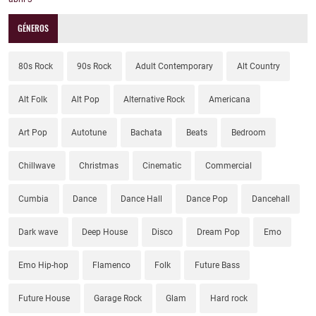
GÉNEROS
80s Rock
90s Rock
Adult Contemporary
Alt Country
Alt Folk
Alt Pop
Alternative Rock
Americana
Art Pop
Autotune
Bachata
Beats
Bedroom
Chillwave
Christmas
Cinematic
Commercial
Cumbia
Dance
Dance Hall
Dance Pop
Dancehall
Dark wave
Deep House
Disco
Dream Pop
Emo
Emo Hip-hop
Flamenco
Folk
Future Bass
Future House
Garage Rock
Glam
Hard rock