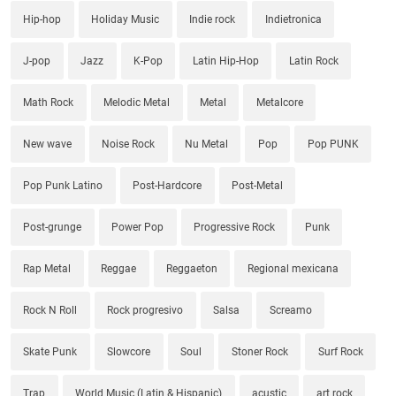
Hip-hop
Holiday Music
Indie rock
Indietronica
J-pop
Jazz
K-Pop
Latin Hip-Hop
Latin Rock
Math Rock
Melodic Metal
Metal
Metalcore
New wave
Noise Rock
Nu Metal
Pop
Pop PUNK
Pop Punk Latino
Post-Hardcore
Post-Metal
Post-grunge
Power Pop
Progressive Rock
Punk
Rap Metal
Reggae
Reggaeton
Regional mexicana
Rock N Roll
Rock progresivo
Salsa
Screamo
Skate Punk
Slowcore
Soul
Stoner Rock
Surf Rock
Trap
World Music (Latin & Hispanic)
acustic
art rock