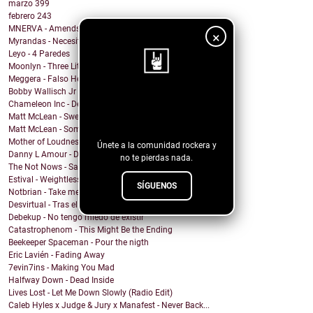
marzo
399
febrero
243
MNERVA - Amends
×
Myrandas - Necesito que me distraigas
Leyo - 4 Paredes
Moonlyn - Three Little Birds ( Bob Marley cover)
Meggera - Falso Herói
Bobby Wallisch Jr & Acid. Prof - Merciless Dragon
¡Sigue nuestro
Chameleon Inc - Death on the aisle floor
Matt McLean - Sweet Nothing Bummer Everything
blog!
Matt McLean - Somewhere in Main
Mother of Loudness - From Day to Day
Únete a la comunidad rockera y
Danny L Amour - Dont Hold Back
no te pierdas nada.
The Not Nows - Sandy and the vampire
Estival - Weightless
SÍGUENOS
Notbrian - Take me back
Desvirtual - Tras el cristal
Debekup - No tengo miedo de existir
Catastrophenom - This Might Be the Ending
Beekeeper Spaceman - Pour the nigth
Eric Lavién - Fading Away
7evin7ins - Making You Mad
Halfway Down - Dead Inside
Lives Lost - Let Me Down Slowly (Radio Edit)
Caleb Hyles x Judge & Jury x Manafest - Never Back...