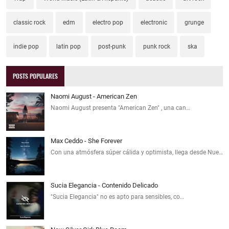
classic rock
edm
electro pop
electronic
grunge
indie pop
latin pop
post-punk
punk rock
ska
POSTS POPULARES
Naomi August - American Zen
Naomi August presenta "American Zen" , una can…
Max Ceddo - She Forever
Con una atmósfera súper cálida y optimista, llega desde Nue…
Sucia Elegancia - Contenido Delicado
"Sucia Elegancia" no es apto para sensibles, co…