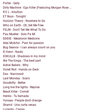
Porter - Sally
Dirty Machine - Ego Killer (Featuring Morgan Rose ...
R E L - Intuition
ET Boys - Tonight
Horizon Theory - Nowhere to Go
Who on Earth - Oh, Set Me Free
FELIN - Don't Tell Me What To Do
Pau Mueller - Solo Pa Mí
EĐĐIE - Melatonin Medicine
Alex McArtor - Pain for passion
Bug Seance - I can always count on you
El Kenn - Nasty
XSKULL8 - Shadows in my mind
We The Kings - The best part
Astral Bakers - Why
Violet Riot - Hands on Deck
Dax - Narcissist
Last Monday - Scars
Goodkitty - Better
Long live the lights - Reprise
Beast Killer - Comet
Henko - Tu llamada
Yunsae - People dont change
Shamil - Una corta venas
Luzardo - Canas