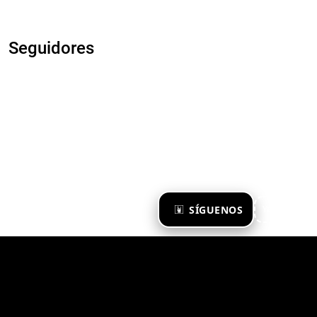
Seguidores
×
SÍGUENOS
Ya te sigo