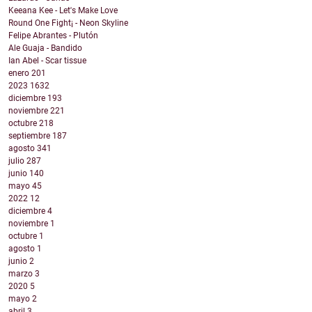
Keeana Kee - Let's Make Love
Round One Fight¡ - Neon Skyline
Felipe Abrantes - Plutón
Ale Guaja - Bandido
Ian Abel - Scar tissue
enero
201
2023
1632
diciembre
193
noviembre
221
octubre
218
septiembre
187
agosto
341
julio
287
junio
140
mayo
45
2022
12
diciembre
4
noviembre
1
octubre
1
agosto
1
junio
2
marzo
3
2020
5
mayo
2
abril
3