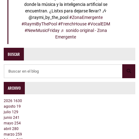
donde la música y la inteligencia artificial se
encuentran. ¿Listxs para dejarse llevar? 🎶
@raymi_by_the_pool
#ZonaEmergente
#RaymiByThePool
#FrenchHouse
#VocalEDM
#NewMusicFriday
♬ sonido original - Zona
Emergente
BUSCAR
ARCHIVO
2026
1630
agosto
19
julio
129
junio
241
mayo
254
abril
280
marzo
259