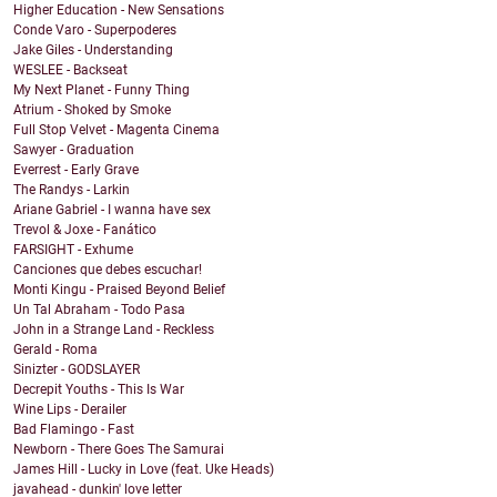
Higher Education - New Sensations
Conde Varo - Superpoderes
Jake Giles - Understanding
WESLEE - Backseat
My Next Planet - Funny Thing
Atrium - Shoked by Smoke
Full Stop Velvet - Magenta Cinema
Sawyer - Graduation
Everrest - Early Grave
The Randys - Larkin
Ariane Gabriel - I wanna have sex
Trevol & Joxe - Fanático
FARSIGHT - Exhume
Canciones que debes escuchar!
Monti Kingu - Praised Beyond Belief
Un Tal Abraham - Todo Pasa
John in a Strange Land - Reckless
Gerald - Roma
Sinizter - GODSLAYER
Decrepit Youths - This Is War
Wine Lips - Derailer
Bad Flamingo - Fast
Newborn - There Goes The Samurai
James Hill - Lucky in Love (feat. Uke Heads)
javahead - dunkin' love letter