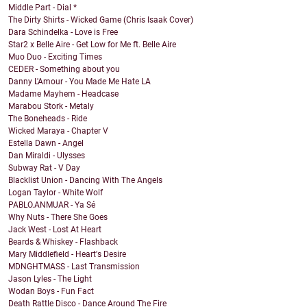
Middle Part - Dial *
The Dirty Shirts - Wicked Game (Chris Isaak Cover)
Dara Schindelka - Love is Free
Star2 x Belle Aire - Get Low for Me ft. Belle Aire
Muo Duo - Exciting Times
CEDER - Something about you
Danny L'Amour - You Made Me Hate LA
Madame Mayhem - Headcase
Marabou Stork - Metaly
The Boneheads - Ride
Wicked Maraya - Chapter V
Estella Dawn - Angel
Dan Miraldi - Ulysses
Subway Rat - V Day
Blacklist Union - Dancing With The Angels
Logan Taylor - White Wolf
PABLO.ANMUAR - Ya Sé
Why Nuts - There She Goes
Jack West - Lost At Heart
Beards & Whiskey - Flashback
Mary Middlefield - Heart's Desire
MDNGHTMASS - Last Transmission
Jason Lyles - The Light
Wodan Boys - Fun Fact
Death Rattle Disco - Dance Around The Fire